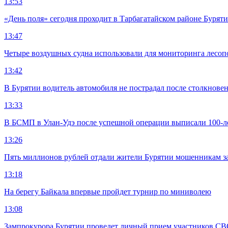
13:53
«День поля» сегодня проходит в Тарбагатайском районе Бурят
13:47
Четыре воздушных судна использовали для мониторинга лесоп
13:42
В Бурятии водитель автомобиля не пострадал после столкновен
13:33
В БСМП в Улан-Удэ после успешной операции выписали 100-
13:26
Пять миллионов рублей отдали жители Бурятии мошенникам з
13:18
На берегу Байкала впервые пройдет турнир по миниволею
13:08
Зампрокурора Бурятии проведет личный прием участников С