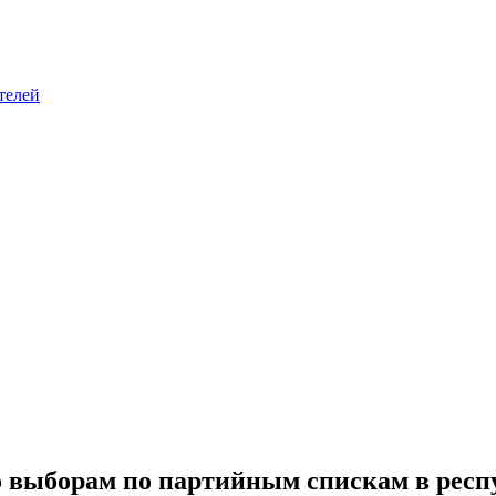
телей
о выборам по партийным спискам в рес