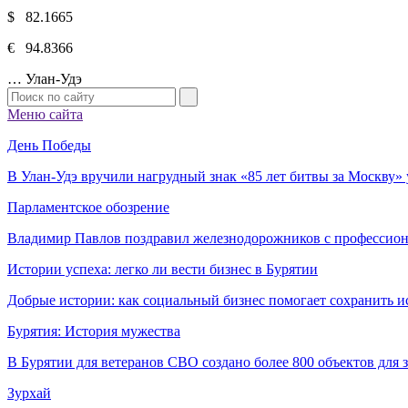
$ 82.1665
€ 94.8366
…
Улан-Удэ
Меню сайта
День Победы
В Улан-Удэ вручили нагрудный знак «85 лет битвы за Москву
Парламентское обозрение
Владимир Павлов поздравил железнодорожников с профессио
Истории успеха: легко ли вести бизнес в Бурятии
Добрые истории: как социальный бизнес помогает сохранить и
Бурятия: История мужества
В Бурятии для ветеранов СВО создано более 800 объектов для
Зурхай