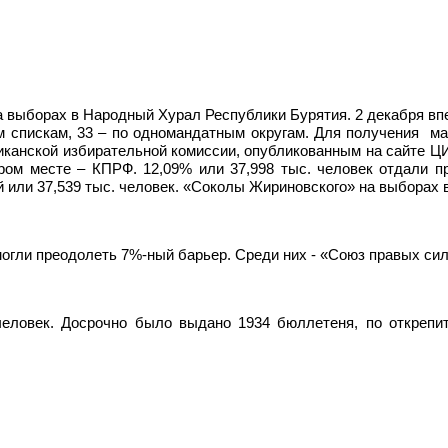
 выборах в Народный Хурал Республики Бурятия. 2 декабря вп
м спискам, 33 – по одномандатным округам. Для получения
ма
канской избирательной комиссии, опубликованным на сайте ЦИК
тором месте – КПРФ. 12,09% или 37,998 тыс. человек отдали 
или 37,539 тыс. человек. «Соколы Жириновского» на выборах в
могли преодолеть 7%-ный барьер. Среди них - «Союз правых с
 человек. Досрочно было выдано 1934 бюллетеня, по открепи