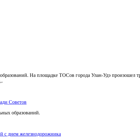
бразований. На площадке ТОСов города Улан-Удэ произошел тр
,.
щади Советов
льных образований.
ей с днем железнодорожника