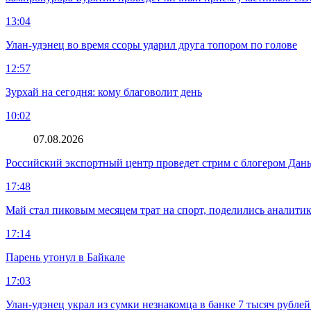
13:04
Улан-удэнец во время ссоры ударил друга топором по голове
12:57
Зурхай на сегодня: кому благоволит день
10:02
07.08.2026
Российский экспортный центр проведет стрим с блогером Дан
17:48
Май стал пиковым месяцем трат на спорт, поделились аналити
17:14
Парень утонул в Байкале
17:03
Улан-удэнец украл из сумки незнакомца в банке 7 тысяч рублей