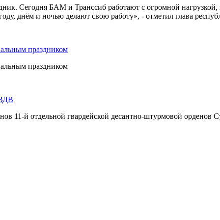
дник. Сегодня БАМ и Транссиб работают с огромной нагрузкой,
оду, днём и ночью делают свою работу», - отметил глава респуб
нальным праздником
нальным праздником
 ВДВ
инов 11-й отдельной гвардейской десантно-штурмовой орденов С