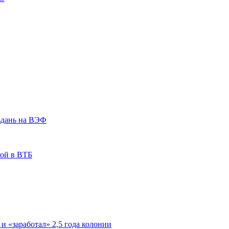
ьдань на ВЭФ
кой в ВТБ
 и «заработал» 2,5 года колонии