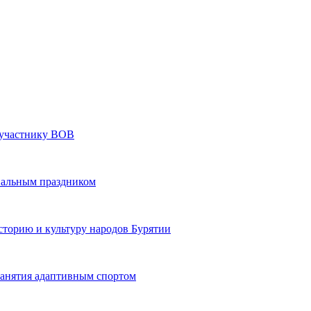
» участнику ВОВ
нальным праздником
сторию и культуру народов Бурятии
 занятия адаптивным спортом