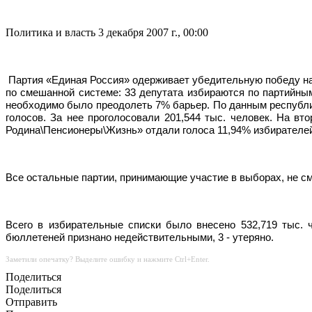
Политика и власть
3 декабря 2007 г., 00:00
Партия «Единая Россия» одерживает убедительную победу на
по смешанной системе: 33 депутата избираются по партийны
необходимо было преодолеть 7% барьер. По данным республи
голосов. За нее проголосовали 201,544 тыс. человек. На в
Родина\Пенсионеры\Жизнь» отдали голоса 11,94% избирателей 
Все остальные партии, принимающие участие в выборах, не с
Всего в избирательные списки было внесено
532,719 тыс.
бюллетеней признано недействительными, 3 - утеряно.
Заметили опечатку? Выделите ошибку и нажмите Ctrl+Enter.
Поделиться
Поделиться
Отправить