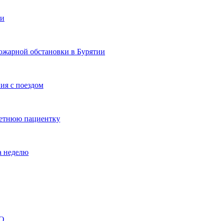
ии
ожарной обстановки в Бурятии
ия с поездом
летнюю пациентку
а неделю
ВО