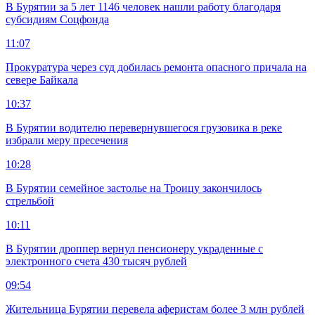
В Бурятии за 5 лет 1146 человек нашли работу благодаря
субсидиям Соцфонда
11:07
Прокуратура через суд добилась ремонта опасного причала на
севере Байкала
10:37
В Бурятии водителю перевернувшегося грузовика в реке
избрали меру пресечения
10:28
В Бурятии семейное застолье на Троицу закончилось
стрельбой
10:11
В Бурятии дроппер вернул пенсионеру украденные с
электронного счета 430 тысяч рублей
09:54
Жительница Бурятии перевела аферистам более 3 млн рублей