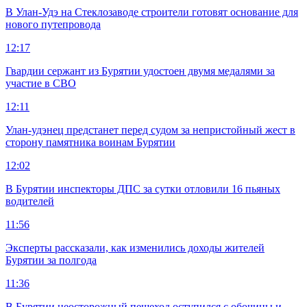
В Улан-Удэ на Стеклозаводе строители готовят основание для
нового путепровода
12:17
Гвардии сержант из Бурятии удостоен двумя медалями за
участие в СВО
12:11
Улан-удэнец предстанет перед судом за непристойный жест в
сторону памятника воинам Бурятии
12:02
В Бурятии инспекторы ДПС за сутки отловили 16 пьяных
водителей
11:56
Эксперты рассказали, как изменились доходы жителей
Бурятии за полгода
11:36
В Бурятии неосторожный пешеход оступился с обочины и