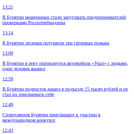
13:21
В Бурятии мошенники стали запугивать предпринимателей
проверками Роспотребнадзора
13:14
В Бурятии лесники потушили три грозовых пожара
13:09
В Бурятии в реку опрокинулся автомобиль «Урал» с людьми,
один человек выжил
12:59
В Бурятии подросток нашел в подъезде 15 тысяч рублей и не
стал их присваивать себе
12:49
Спортсменов Бурятии приглашают к участию в
международном конкурсе
12:43