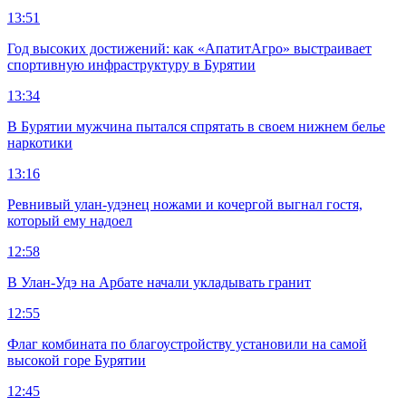
13:51
Год высоких достижений: как «АпатитАгро» выстраивает
спортивную инфраструктуру в Бурятии
13:34
В Бурятии мужчина пытался спрятать в своем нижнем белье
наркотики
13:16
Ревнивый улан-удэнец ножами и кочергой выгнал гостя,
который ему надоел
12:58
В Улан-Удэ на Арбате начали укладывать гранит
12:55
Флаг комбината по благоустройству установили на самой
высокой горе Бурятии
12:45