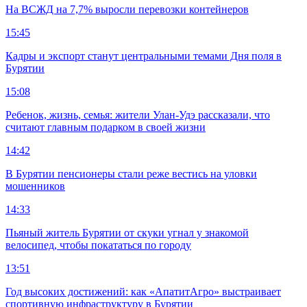
На ВСЖД на 7,7% выросли перевозки контейнеров
15:45
Кадры и экспорт станут центральными темами Дня поля в
Бурятии
15:08
Ребенок, жизнь, семья: жители Улан-Удэ рассказали, что
считают главным подарком в своей жизни
14:42
В Бурятии пенсионеры стали реже вестись на уловки
мошенников
14:33
Пьяный житель Бурятии от скуки угнал у знакомой
велосипед, чтобы покататься по городу
13:51
Год высоких достижений: как «АпатитАгро» выстраивает
спортивную инфраструктуру в Бурятии