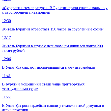
«Судороги и температура»: В Бурятии врачи спасли малышку
с двусторонней пневмонией
12:30
Житель Бурятии отработает 150 часов за срубленные сосны
12:17
Житель Бурятии в сауне с незнакомцем лишился почти 200
тысяч рублей
12:06
В Улан-Удэ спасают провалившийся в яму автомобиль
11:41
В Бурятии мошенники стали чаще притворяться
«сотрудниками суда»
11:27
В Улан-Удэ росгвардейцы нашли у неадекватной девушки в
лесу наркотики