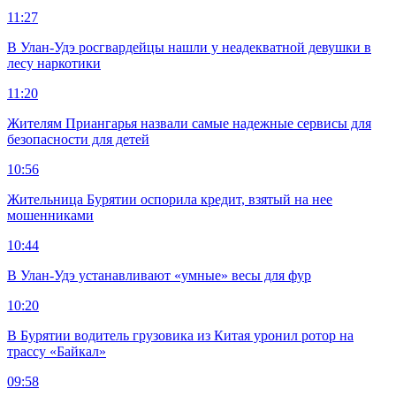
11:27
В Улан-Удэ росгвардейцы нашли у неадекватной девушки в
лесу наркотики
11:20
Жителям Приангарья назвали самые надежные сервисы для
безопасности для детей
10:56
Жительница Бурятии оспорила кредит, взятый на нее
мошенниками
10:44
В Улан-Удэ устанавливают «умные» весы для фур
10:20
В Бурятии водитель грузовика из Китая уронил ротор на
трассу «Байкал»
09:58