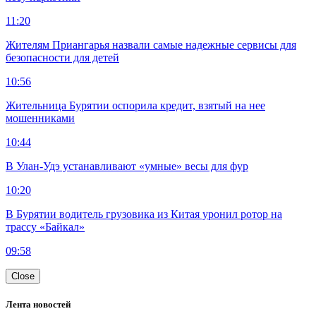
11:20
Жителям Приангарья назвали самые надежные сервисы для
безопасности для детей
10:56
Жительница Бурятии оспорила кредит, взятый на нее
мошенниками
10:44
В Улан-Удэ устанавливают «умные» весы для фур
10:20
В Бурятии водитель грузовика из Китая уронил ротор на
трассу «Байкал»
09:58
Close
Лента новостей