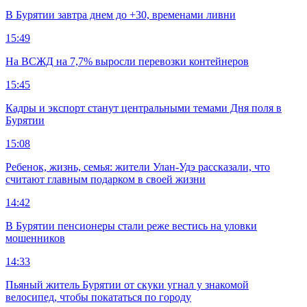
В Бурятии завтра днем до +30, временами ливни
15:49
На ВСЖД на 7,7% выросли перевозки контейнеров
15:45
Кадры и экспорт станут центральными темами Дня поля в
Бурятии
15:08
Ребенок, жизнь, семья: жители Улан-Удэ рассказали, что
считают главным подарком в своей жизни
14:42
В Бурятии пенсионеры стали реже вестись на уловки
мошенников
14:33
Пьяный житель Бурятии от скуки угнал у знакомой
велосипед, чтобы покататься по городу