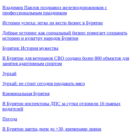
Владимир Павлов поздравил железнодорожников с
профессиональным праздником
Истории успеха: легко ли вести бизнес в Бурятии
Добрые истории: как социальный бизнес помогает сохранить
историю и культуру народов Бурятии
Бурятия: История мужества
В Бурятии для ветеранов СВО создано более 800 объектов для
занятия адаптивным спортом
Зурхай
Зурхай: не стоит сегодня продавать мясо
Криминальная Бурятия
В Бурятии инспекторы ДПС за сутки отловили 16 пьяных
водителей
Погода
В Бурятии завтра днем до +30, временами ливни