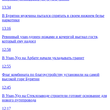
13:34
В Бурятии мужчина пытался спрятать в своем нижнем белье
наркотики
13:16
Ревнивый улан-удэнец ножами и кочергой выгнал гостя,
который ему надоел
12:58
В Улан-Удэ на Арбате начали укладывать гранит
12:55
Флаг комбината по благоустройству установили на самой
высокой горе Бурятии
12:45
В Улан-Удэ на Стеклозаводе строители готовят основание для
нового путепровода
12:17