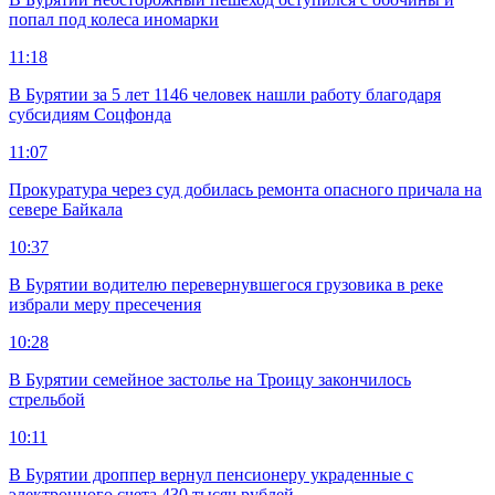
попал под колеса иномарки
11:18
В Бурятии за 5 лет 1146 человек нашли работу благодаря
субсидиям Соцфонда
11:07
Прокуратура через суд добилась ремонта опасного причала на
севере Байкала
10:37
В Бурятии водителю перевернувшегося грузовика в реке
избрали меру пресечения
10:28
В Бурятии семейное застолье на Троицу закончилось
стрельбой
10:11
В Бурятии дроппер вернул пенсионеру украденные с
электронного счета 430 тысяч рублей