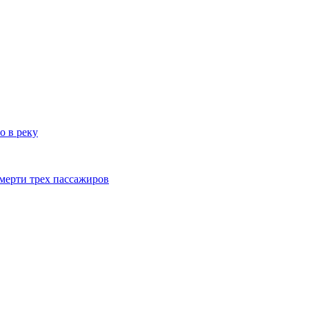
о в реку
смерти трех пассажиров