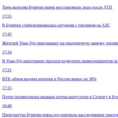
Трем жителям Бурятии врачи восстановили лицо после ДТП
17:55
В Бурятии стабилизировалась ситуация с топливом на АЗС
17:45
Жителей Улан-Удэ приглашают на праздничную зарядку, посв
17:34
В Улан-Удэ иностранец пытался подкупить правоохранителя за
17:21
ВТБ: объем выдачи ипотеки в России вырос на 38%
17:15
Почти полмиллиона мальков осетра выпустили в Селенгу в Бу
16:48
Прокуратура Бурятии взяла под контроль расследование траге