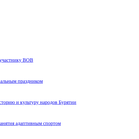
» участнику ВОВ
нальным праздником
сторию и культуру народов Бурятии
 занятия адаптивным спортом