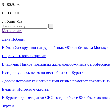
$ 80.9293
€ 93.1901
…
Улан-Удэ
Меню сайта
День Победы
В Улан-Удэ вручили нагрудный знак «85 лет битвы за Москву
Парламентское обозрение
Владимир Павлов поздравил железнодорожников с профессио
Истории успеха: легко ли вести бизнес в Бурятии
Добрые истории: как социальный бизнес помогает сохранить и
Бурятия: История мужества
В Бурятии для ветеранов СВО создано более 800 объектов для
Зурхай