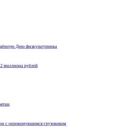
ящённую Дню физкультурника
 2 миллиона рублей
рятии
дии с опрокинувшимся грузовиком