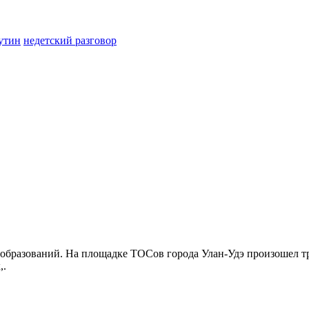
утин
недетский разговор
бразований. На площадке ТОСов города Улан-Удэ произошел тр
,.