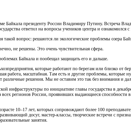
еме Байкала президенту России Владимиру Путину. Встреча Вла
осударства ответил на вопросы учеников центра и ознакомился с
еня такой вопрос: решаются ли экологические проблемы озера Бай
нечно, не решены. Это очень чувствительная сфера.
роблемах Байкала и пообещал защищать его и дальше.
льхозпредприятия, которые работают по берегам или близко от бе
ьшая работа, масштабная. Там есть и другие проблемы, которые 
т различные решения. Мы не оставим это так без внимания и дал
ой инфраструктуры по инициативе главы государства в декабре 
 всех регионов России, проявивших выдающиеся способности в 
возрасте 10–17 лет, которых сопровождают более 100 преподават
 и развивающий досуг, мастер-классы, творческие встречи с при
бразовательные занятия.