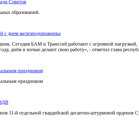
щади Советов
льных образований.
ей с днем железнодорожника
дник. Сегодня БАМ и Транссиб работают с огромной нагрузкой,
оду, днём и ночью делают свою работу», - отметил глава респуб
нальным праздником
нальным праздником
 ВДВ
инов 11-й отдельной гвардейской десантно-штурмовой орденов С