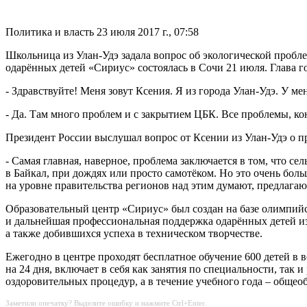
Политика и власть
23 июля 2017 г., 07:58
Школьница из Улан-Удэ задала вопрос об экологической пробл
одарённых детей «Сириус» состоялась в Сочи 21 июля. Глава г
- Здравствуйте! Меня зовут Ксения. Я из города Улан-Удэ. У м
- Да. Там много проблем и с закрытием ЦБК. Все проблемы, ко
Президент России выслушал вопрос от Ксении из Улан-Удэ о п
- Самая главная, наверное, проблема заключается в том, что се
в Байкал, при дождях или просто самотёком. Но это очень бол
на уровне правительства регионов над этим думают, предлагаю
Образовательный центр «Сириус» был создан на базе олимпийск
и дальнейшая профессиональная поддержка одарённых детей из
а также добившихся успеха в техническом творчестве.
Ежегодно в центре проходят бесплатное обучение 600 детей в 
на 24 дня, включает в себя как занятия по специальности, так
оздоровительных процедур, а в течение учебного года – общео
Заметили опечатку? Выделите ошибку и нажмите Ctrl+Enter.