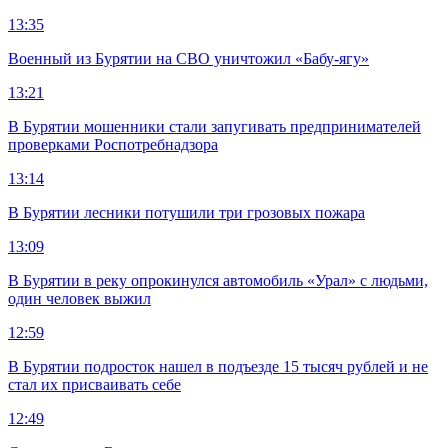
13:35
Военный из Бурятии на СВО уничтожил «Бабу-ягу»
13:21
В Бурятии мошенники стали запугивать предпринимателей
проверками Роспотребнадзора
13:14
В Бурятии лесники потушили три грозовых пожара
13:09
В Бурятии в реку опрокинулся автомобиль «Урал» с людьми,
один человек выжил
12:59
В Бурятии подросток нашел в подъезде 15 тысяч рублей и не
стал их присваивать себе
12:49