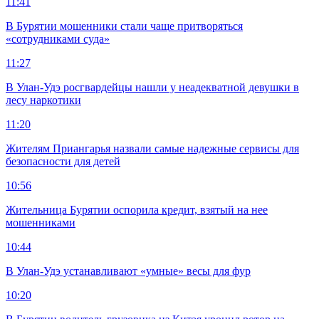
11:41
В Бурятии мошенники стали чаще притворяться
«сотрудниками суда»
11:27
В Улан-Удэ росгвардейцы нашли у неадекватной девушки в
лесу наркотики
11:20
Жителям Приангарья назвали самые надежные сервисы для
безопасности для детей
10:56
Жительница Бурятии оспорила кредит, взятый на нее
мошенниками
10:44
В Улан-Удэ устанавливают «умные» весы для фур
10:20