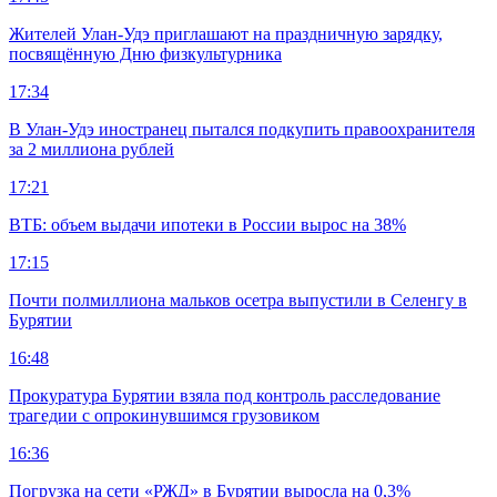
Жителей Улан-Удэ приглашают на праздничную зарядку,
посвящённую Дню физкультурника
17:34
В Улан-Удэ иностранец пытался подкупить правоохранителя
за 2 миллиона рублей
17:21
ВТБ: объем выдачи ипотеки в России вырос на 38%
17:15
Почти полмиллиона мальков осетра выпустили в Селенгу в
Бурятии
16:48
Прокуратура Бурятии взяла под контроль расследование
трагедии с опрокинувшимся грузовиком
16:36
Погрузка на сети «РЖД» в Бурятии выросла на 0,3%