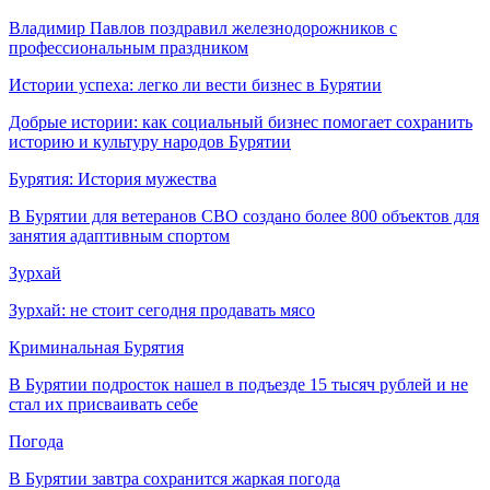
Владимир Павлов поздравил железнодорожников с
профессиональным праздником
Истории успеха: легко ли вести бизнес в Бурятии
Добрые истории: как социальный бизнес помогает сохранить
историю и культуру народов Бурятии
Бурятия: История мужества
В Бурятии для ветеранов СВО создано более 800 объектов для
занятия адаптивным спортом
Зурхай
Зурхай: не стоит сегодня продавать мясо
Криминальная Бурятия
В Бурятии подросток нашел в подъезде 15 тысяч рублей и не
стал их присваивать себе
Погода
В Бурятии завтра сохранится жаркая погода