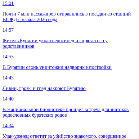
15:01
Почти 7 млн пассажиров отправились в поездки со станций
ВСЖД с начала 2026 года
14:57
Житель Бурятии украл велосипед и спрятал его у
родственников
14:53
В Бурятии огонь уничтожил надворные постройки
14:43
Ливни, грозы и град накроют Бурятию
14:40
В Национальной библиотеке пройдет встреча для знатоков
родословных бурятских родов
14:34
Улан-удэнец ответит за убийство знакомого, совершенное