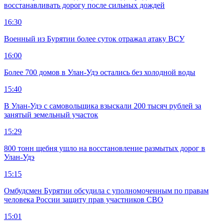
восстанавливать дорогу после сильных дождей
16:30
Военный из Бурятии более суток отражал атаку ВСУ
16:00
Более 700 домов в Улан-Удэ остались без холодной воды
15:40
В Улан-Удэ с самовольщика взыскали 200 тысяч рублей за
занятый земельный участок
15:29
800 тонн щебня ушло на восстановление размытых дорог в
Улан-Удэ
15:15
Омбудсмен Бурятии обсудила с уполномоченным по правам
человека России защиту прав участников СВО
15:01