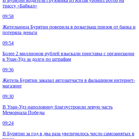
В Бурятии водитель грузовика из Китая уронил ротор на
трассу «Байкал»
09:58
Жительница Бурятии поверила в розыгрыш призов от банка и
потеряла деньги
09:54
Более 2 миллионов рублей взыскали приставы с организации
в Улан-Удэ за долги по штрафам
09:36
Житель Бурятии заказал автозапчасти в фальшивом интернет-
магазине
09:30
В Улан-Удэ наполовину благоустроили левую часть
Мемориала Победы
09:24
В Бурятии за год в два раза увеличилось число самозанятых в