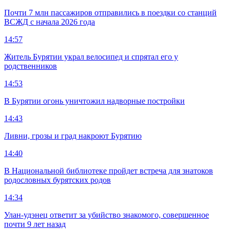
Почти 7 млн пассажиров отправились в поездки со станций
ВСЖД с начала 2026 года
14:57
Житель Бурятии украл велосипед и спрятал его у
родственников
14:53
В Бурятии огонь уничтожил надворные постройки
14:43
Ливни, грозы и град накроют Бурятию
14:40
В Национальной библиотеке пройдет встреча для знатоков
родословных бурятских родов
14:34
Улан-удэнец ответит за убийство знакомого, совершенное
почти 9 лет назад