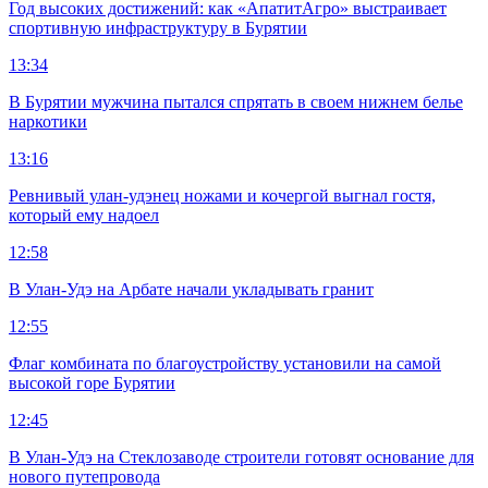
Год высоких достижений: как «АпатитАгро» выстраивает
спортивную инфраструктуру в Бурятии
13:34
В Бурятии мужчина пытался спрятать в своем нижнем белье
наркотики
13:16
Ревнивый улан-удэнец ножами и кочергой выгнал гостя,
который ему надоел
12:58
В Улан-Удэ на Арбате начали укладывать гранит
12:55
Флаг комбината по благоустройству установили на самой
высокой горе Бурятии
12:45
В Улан-Удэ на Стеклозаводе строители готовят основание для
нового путепровода