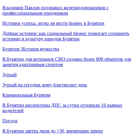
Владимир Павлов поздравил железнодорожников с
профессиональным праздником
Истории успеха: легко ли вести бизнес в Бурятии
Добрые истории: как социальный бизнес помогает сохранить
историю и культуру народов Бурятии
Бурятия: История мужества
В Бурятии для ветеранов СВО создано более 800 объектов для
занятия адаптивным спортом
Зурхай
Зурхай на сегодня: кому благоволит день
Криминальная Бурятия
В Бурятии инспекторы ДПС за сутки отловили 16 пьяных
водителей
Погода
В Бурятии завтра днем до +30, временами ливни