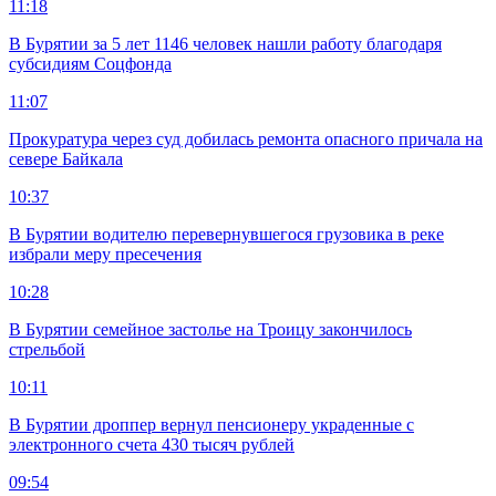
11:18
В Бурятии за 5 лет 1146 человек нашли работу благодаря
субсидиям Соцфонда
11:07
Прокуратура через суд добилась ремонта опасного причала на
севере Байкала
10:37
В Бурятии водителю перевернувшегося грузовика в реке
избрали меру пресечения
10:28
В Бурятии семейное застолье на Троицу закончилось
стрельбой
10:11
В Бурятии дроппер вернул пенсионеру украденные с
электронного счета 430 тысяч рублей
09:54