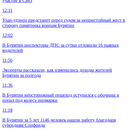
участие в СВО
12:11
Улан-удэнец предстанет перед судом за непристойный жест в
сторону памятника воинам Бурятии
12:02
В Бурятии инспекторы ДПС за сутки отловили 16 пьяных
водителей
11:56
Эксперты рассказали, как изменились доходы жителей
Бурятии за полгода
11:36
В Бурятии неосторожный пешеход оступился с обочины и
попал под колеса иномарки
11:18
В Бурятии за 5 лет 1146 человек нашли работу благодаря
субсидиям Соцфонда