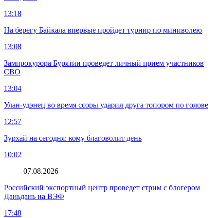
13:18
На берегу Байкала впервые пройдет турнир по миниволею
13:08
Зампрокурора Бурятии проведет личный прием участников
СВО
13:04
Улан-удэнец во время ссоры ударил друга топором по голове
12:57
Зурхай на сегодня: кому благоволит день
10:02
07.08.2026
Российский экспортный центр проведет стрим с блогером
Даньдань на ВЭФ
17:48