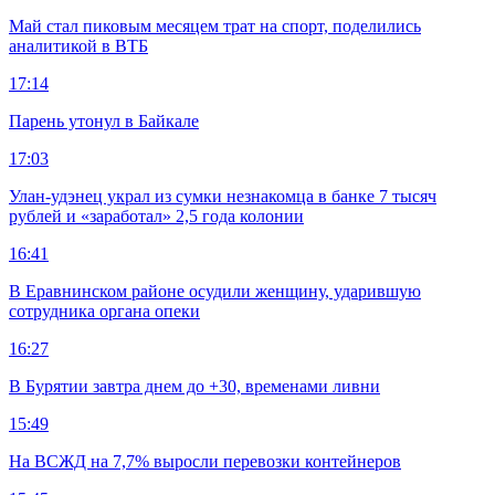
Май стал пиковым месяцем трат на спорт, поделились
аналитикой в ВТБ
17:14
Парень утонул в Байкале
17:03
Улан-удэнец украл из сумки незнакомца в банке 7 тысяч
рублей и «заработал» 2,5 года колонии
16:41
В Еравнинском районе осудили женщину, ударившую
сотрудника органа опеки
16:27
В Бурятии завтра днем до +30, временами ливни
15:49
На ВСЖД на 7,7% выросли перевозки контейнеров