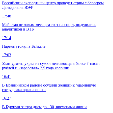
Российский экспортный центр проведет стрим с блогером
Даньдань на ВЭФ
17:48
Май стал пиковым месяцем трат на спорт, поделились
аналитикой в ВТБ
17:14
Парень утонул в Байкале
17:03
Улан-удэнец украл из сумки незнакомца в банке 7 тысяч
рублей и «заработал» 2,5 года колонии
16:41
В Еравнинском районе осудили женщину, ударившую
сотрудника органа опеки
16:27
В Бурятии завтра днем до +30, временами ливни