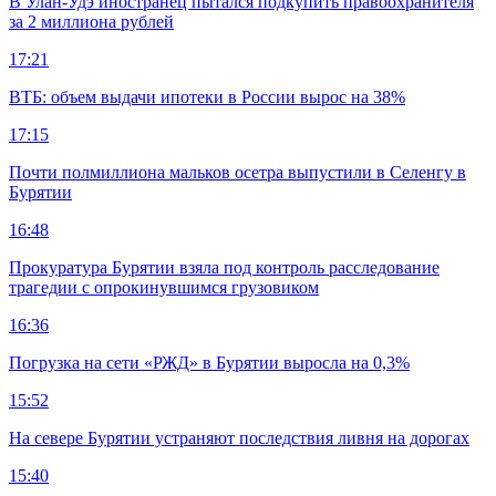
В Улан-Удэ иностранец пытался подкупить правоохранителя
за 2 миллиона рублей
17:21
ВТБ: объем выдачи ипотеки в России вырос на 38%
17:15
Почти полмиллиона мальков осетра выпустили в Селенгу в
Бурятии
16:48
Прокуратура Бурятии взяла под контроль расследование
трагедии с опрокинувшимся грузовиком
16:36
Погрузка на сети «РЖД» в Бурятии выросла на 0,3%
15:52
На севере Бурятии устраняют последствия ливня на дорогах
15:40