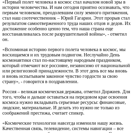
«Первый полет человека в космос стал началом новой эры в
истории человечества. И нам сегодня приятно осознавать, что
первым человеком, преодолевшим силу земного притяжения,
стал наш соотечественник – Юрий Гагарин. Этот прорыв стал
результатом самоотверженного труда наших отцов и дедов. Их
достижение особенно ценно тем, что наша страна еще
восстанавливалась после разрушительной войны», - отметил
он.
«Вспоминая историю первого полета человека в космос, мы
восхищаемся и их трудовым подвигом. Неслучайно День
космонавтики стал по-настоящему народным праздником,
который отмечают все россияне, независимо от национальной
или религиозной принадлежности. В этот день все мы вновь
и вновь испытываем законное чувство гордости за свою
страну», - говорится в поздравлении.
Россия – великая космическая держава, отметил Доржиев. Для
того, чтобы и дальше оставаться на передовом крае освоения
космоса нужно вкладывать серьезные ресурсы: финансовые,
людские, материальные. И делать это нужно не только из
соображений престижа, считает спикер.
«Космические технологии навсегда изменили нашу жизнь.
Качественная связь, телевидение, системы навигации – все