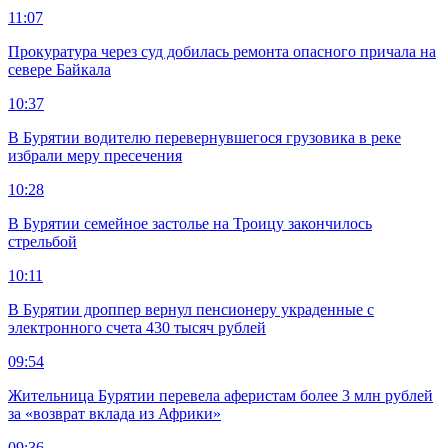
11:07
Прокуратура через суд добилась ремонта опасного причала на
севере Байкала
10:37
В Бурятии водителю перевернувшегося грузовика в реке
избрали меру пресечения
10:28
В Бурятии семейное застолье на Троицу закончилось
стрельбой
10:11
В Бурятии дроппер вернул пенсионеру украденные с
электронного счета 430 тысяч рублей
09:54
Жительница Бурятии перевела аферистам более 3 млн рублей
за «возврат вклада из Африки»
09:36