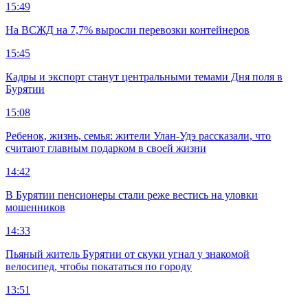
15:49
На ВСЖД на 7,7% выросли перевозки контейнеров
15:45
Кадры и экспорт станут центральными темами Дня поля в
Бурятии
15:08
Ребенок, жизнь, семья: жители Улан-Удэ рассказали, что
считают главным подарком в своей жизни
14:42
В Бурятии пенсионеры стали реже вестись на уловки
мошенников
14:33
Пьяный житель Бурятии от скуки угнал у знакомой
велосипед, чтобы покататься по городу
13:51