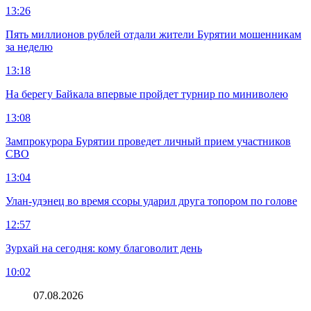
13:26
Пять миллионов рублей отдали жители Бурятии мошенникам
за неделю
13:18
На берегу Байкала впервые пройдет турнир по миниволею
13:08
Зампрокурора Бурятии проведет личный прием участников
СВО
13:04
Улан-удэнец во время ссоры ударил друга топором по голове
12:57
Зурхай на сегодня: кому благоволит день
10:02
07.08.2026