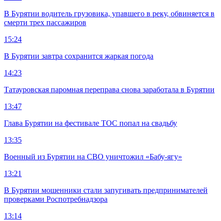
В Бурятии водитель грузовика, упавшего в реку, обвиняется в
смерти трех пассажиров
15:24
В Бурятии завтра сохранится жаркая погода
14:23
Татауровская паромная переправа снова заработала в Бурятии
13:47
Глава Бурятии на фестивале ТОС попал на свадьбу
13:35
Военный из Бурятии на СВО уничтожил «Бабу-ягу»
13:21
В Бурятии мошенники стали запугивать предпринимателей
проверками Роспотребнадзора
13:14