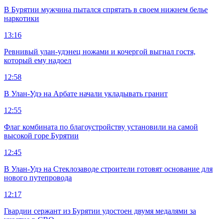
В Бурятии мужчина пытался спрятать в своем нижнем белье
наркотики
13:16
Ревнивый улан-удэнец ножами и кочергой выгнал гостя,
который ему надоел
12:58
В Улан-Удэ на Арбате начали укладывать гранит
12:55
Флаг комбината по благоустройству установили на самой
высокой горе Бурятии
12:45
В Улан-Удэ на Стеклозаводе строители готовят основание для
нового путепровода
12:17
Гвардии сержант из Бурятии удостоен двумя медалями за