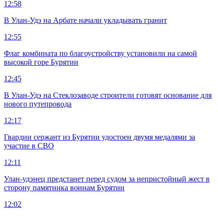
12:58
В Улан-Удэ на Арбате начали укладывать гранит
12:55
Флаг комбината по благоустройству установили на самой
высокой горе Бурятии
12:45
В Улан-Удэ на Стеклозаводе строители готовят основание для
нового путепровода
12:17
Гвардии сержант из Бурятии удостоен двумя медалями за
участие в СВО
12:11
Улан-удэнец предстанет перед судом за непристойный жест в
сторону памятника воинам Бурятии
12:02