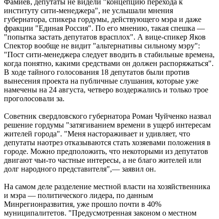
Фамиев, депутаты не видели "концепцию перехода к
институту сити-менеджера", не услышали мнения
губернатора, спикера гордумы, действующего мэра и даже
фракции "Единая Россия". По его мнению, такая спешка —
"попытка застать депутатов врасплох". А вице-спикер Яков
Спектор вообще не видит "альтернативы сильному мэру":
"Пост сити-менеджера следует вводить в стабильные времена,
когда понятно, какими средствами он должен распоряжаться".
В ходе тайного голосования 18 депутатов были против
вынесения проекта на публичные слушания, которые уже
намечены на 24 августа, четверо воздержались и только трое
проголосовали за.
Советник свердловского губернатора Роман Чуйченко назвал
решение гордумы "затягиванием времени в ущерб интересам
жителей города". "Меня настораживает и удивляет, что
депутаты наотрез отказываются стать хозяевами положения в
городе. Можно предположить, что некоторыми из депутатов
двигают чьи-то частные интересы, а не благо жителей или
долг народного представителя",— заявил он.
На самом деле разделение местной власти на хозяйственника
и мэра — политического лидера, по данным
Минрегионразвития, уже прошло почти в 40%
муниципалитетов. "Предусмотренная законом о местном