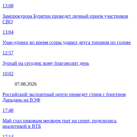
13:08
Зампрокурора Бурятии проведет личный прием участников
СВО
13:04
Улан-удэнец во время ссоры ударил друга топором по голове
12:57
Зурхай на сегодня: кому благоволит день
10:02
07.08.2026
Российский экспортный центр проведет стрим с блогером
Даньдань на ВЭФ
17:48
Май стал пиковым месяцем трат на спорт, поделились
аналитикой в ВТБ
17:14