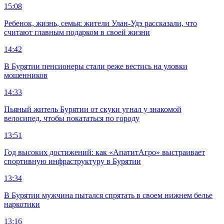
15:08
Ребенок, жизнь, семья: жители Улан-Удэ рассказали, что
считают главным подарком в своей жизни
14:42
В Бурятии пенсионеры стали реже вестись на уловки
мошенников
14:33
Пьяный житель Бурятии от скуки угнал у знакомой
велосипед, чтобы покататься по городу
13:51
Год высоких достижений: как «АпатитАгро» выстраивает
спортивную инфраструктуру в Бурятии
13:34
В Бурятии мужчина пытался спрятать в своем нижнем белье
наркотики
13:16