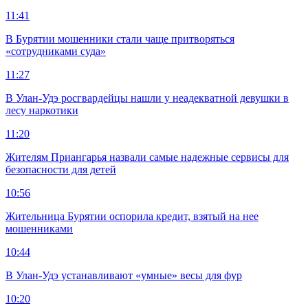
11:41
В Бурятии мошенники стали чаще притворяться
«сотрудниками суда»
11:27
В Улан-Удэ росгвардейцы нашли у неадекватной девушки в
лесу наркотики
11:20
Жителям Приангарья назвали самые надежные сервисы для
безопасности для детей
10:56
Жительница Бурятии оспорила кредит, взятый на нее
мошенниками
10:44
В Улан-Удэ устанавливают «умные» весы для фур
10:20