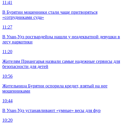
11:41
В Бурятии мошенники стали чаще притворяться
«сотрудниками суда»
11:27
В Улан-Удэ росгвардейцы нашли у неадекватной девушки в
лесу наркотики
11:20
Жителям Приангарья назвали самые надежные сервисы для
безопасности для детей
10:56
Жительница Бурятии оспорила кредит, взятый на нее
мошенниками
10:44
В Улан-Удэ устанавливают «умные» весы для фур
10:20