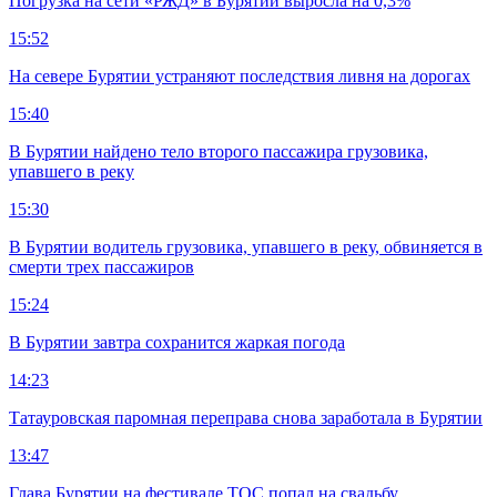
Погрузка на сети «РЖД» в Бурятии выросла на 0,3%
15:52
На севере Бурятии устраняют последствия ливня на дорогах
15:40
В Бурятии найдено тело второго пассажира грузовика,
упавшего в реку
15:30
В Бурятии водитель грузовика, упавшего в реку, обвиняется в
смерти трех пассажиров
15:24
В Бурятии завтра сохранится жаркая погода
14:23
Татауровская паромная переправа снова заработала в Бурятии
13:47
Глава Бурятии на фестивале ТОС попал на свадьбу