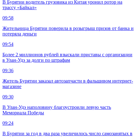
В Бурятии водитель грузовика из Китая уронил ротор на
трассу «Байкал»
09:58
Жительница Бурятии поверила в розыгрыш призов от банка и
потеряла деньги
09:54
Более 2 миллионов рублей взыскали приставы с организации
в Улан-Удэ за долги по штрафам
09:36
Житель Бурятии заказал автозапчасти в фальшивом интернет-
магазине
09:30
В Улан-Удэ наполовину благоустроили левую часть
Мемориала Победы
09:24
В Бурятии за год в два раза увеличилось число самозанятых в