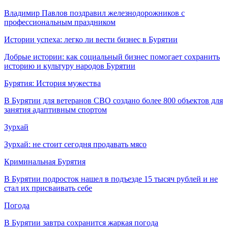
Владимир Павлов поздравил железнодорожников с
профессиональным праздником
Истории успеха: легко ли вести бизнес в Бурятии
Добрые истории: как социальный бизнес помогает сохранить
историю и культуру народов Бурятии
Бурятия: История мужества
В Бурятии для ветеранов СВО создано более 800 объектов для
занятия адаптивным спортом
Зурхай
Зурхай: не стоит сегодня продавать мясо
Криминальная Бурятия
В Бурятии подросток нашел в подъезде 15 тысяч рублей и не
стал их присваивать себе
Погода
В Бурятии завтра сохранится жаркая погода