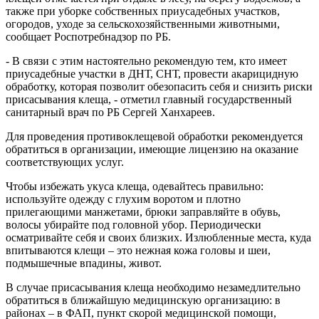
также при уборке собственных приусадебных участков,
огородов, уходе за сельскохозяйственными животными,
сообщает Роспотребнадзор по РБ.
- В связи с этим настоятельно рекомендую тем, кто имеет
приусадебные участки в ДНТ, СНТ, провести акарицидную
обработку, которая позволит обезопасить себя и снизить риски
присасывания клеща, - отметил главный государственный
санитарный врач по РБ Сергей Ханхареев.
Для проведения противоклещевой обработки рекомендуется
обратиться в организации, имеющие лицензию на оказание
соответствующих услуг.
Чтобы избежать укуса клеща, одевайтесь правильно:
используйте одежду с глухим воротом и плотно
прилегающими манжетами, брюки заправляйте в обувь,
волосы убирайте под головной убор. Периодически
осматривайте себя и своих близких. Излюбленные места, куда
впитываются клещи – это нежная кожа головы и шеи,
подмышечные впадины, живот.
В случае присасывания клеща необходимо незамедлительно
обратиться в ближайшую медицинскую организацию: в
районах – в ФАП, пункт скорой медицинской помощи,