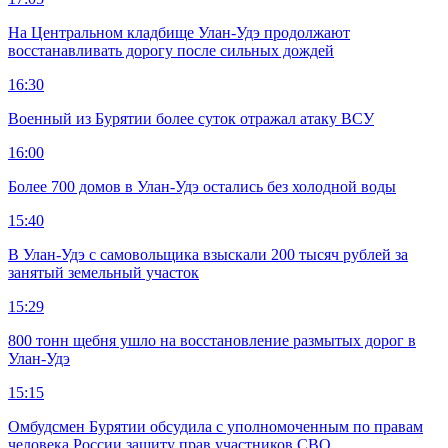
На Центральном кладбище Улан-Удэ продолжают
восстанавливать дорогу после сильных дождей
16:30
Военный из Бурятии более суток отражал атаку ВСУ
16:00
Более 700 домов в Улан-Удэ остались без холодной воды
15:40
В Улан-Удэ с самовольщика взыскали 200 тысяч рублей за
занятый земельный участок
15:29
800 тонн щебня ушло на восстановление размытых дорог в
Улан-Удэ
15:15
Омбудсмен Бурятии обсудила с уполномоченным по правам
человека России защиту прав участников СВО