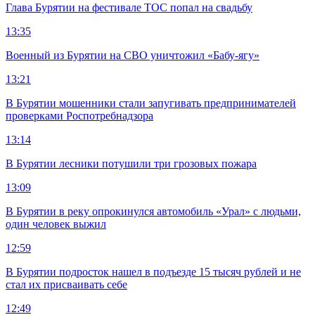
Глава Бурятии на фестивале ТОС попал на свадьбу
13:35
Военный из Бурятии на СВО уничтожил «Бабу-ягу»
13:21
В Бурятии мошенники стали запугивать предпринимателей
проверками Роспотребнадзора
13:14
В Бурятии лесники потушили три грозовых пожара
13:09
В Бурятии в реку опрокинулся автомобиль «Урал» с людьми,
один человек выжил
12:59
В Бурятии подросток нашел в подъезде 15 тысяч рублей и не
стал их присваивать себе
12:49