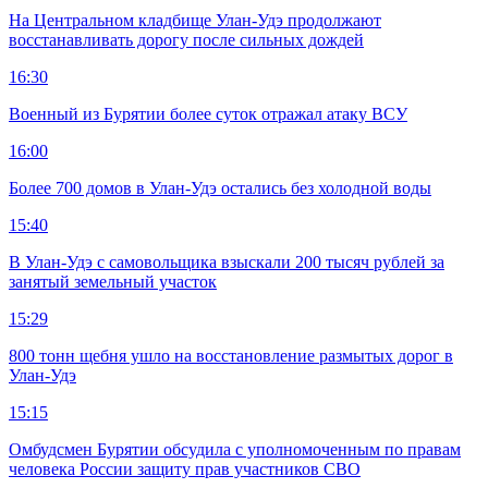
На Центральном кладбище Улан-Удэ продолжают
восстанавливать дорогу после сильных дождей
16:30
Военный из Бурятии более суток отражал атаку ВСУ
16:00
Более 700 домов в Улан-Удэ остались без холодной воды
15:40
В Улан-Удэ с самовольщика взыскали 200 тысяч рублей за
занятый земельный участок
15:29
800 тонн щебня ушло на восстановление размытых дорог в
Улан-Удэ
15:15
Омбудсмен Бурятии обсудила с уполномоченным по правам
человека России защиту прав участников СВО