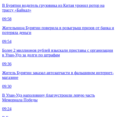
В Бурятии водитель грузовика из Китая уронил ротор на
трассу «Байкал»
09:58
Жительница Бурятии поверила в розыгрыш призов от банка и
потеряла деньги
09:54
Более 2 миллионов рублей взыскали приставы с организации
в Улан-Удэ за долги по штрафам
09:36
Житель Бурятии заказал автозапчасти в фальшивом интернет-
магазине
09:30
В Улан-Удэ наполовину благоустроили левую часть
Мемориала Победы
09:24