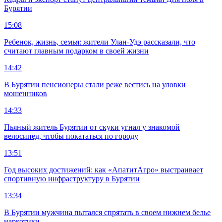
Бурятии
15:08
Ребенок, жизнь, семья: жители Улан-Удэ рассказали, что
считают главным подарком в своей жизни
14:42
В Бурятии пенсионеры стали реже вестись на уловки
мошенников
14:33
Пьяный житель Бурятии от скуки угнал у знакомой
велосипед, чтобы покататься по городу
13:51
Год высоких достижений: как «АпатитАгро» выстраивает
спортивную инфраструктуру в Бурятии
13:34
В Бурятии мужчина пытался спрятать в своем нижнем белье
наркотики