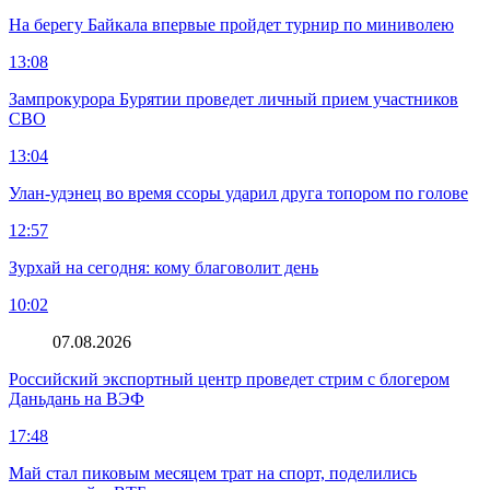
На берегу Байкала впервые пройдет турнир по миниволею
13:08
Зампрокурора Бурятии проведет личный прием участников
СВО
13:04
Улан-удэнец во время ссоры ударил друга топором по голове
12:57
Зурхай на сегодня: кому благоволит день
10:02
07.08.2026
Российский экспортный центр проведет стрим с блогером
Даньдань на ВЭФ
17:48
Май стал пиковым месяцем трат на спорт, поделились