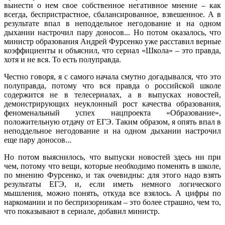
вынести о нем свое собственное негативное мнение – как
всегда, беспристрастное, сбалансированное, взвешенное. А в
результате впал в неподдельное негодование и на одном
дыхании настрочил пару доносов... Но потом оказалось, что
министр образования Андрей Фурсенко уже расставил верные
коэффициенты и объяснил, что сериал «Школа» – это правда,
хотя и не вся. То есть полуправда.
Честно говоря, я с самого начала смутно догадывался, что это
полуправда, потому что вся правда о российской школе
содержится не в телесериалах, а в выпусках новостей,
демонстрирующих неуклонный рост качества образования,
феноменальный успех нацпроекта «Образование»,
положительную отдачу от ЕГЭ. Таким образом, я опять впал в
неподдельное негодование и на одном дыхании настрочил
еще пару доносов...
Но потом выяснилось, что выпуски новостей здесь ни при
чем, потому что вещи, которые необходимо поменять в школе,
по мнению Фурсенко, и так очевидны: для этого надо взять
результаты ЕГЭ, и, если иметь немного логического
мышления, можно понять, откуда все взялось. А цифры по
наркомании и по беспризорникам – это более страшно, чем то,
что показывают в сериале, добавил министр.