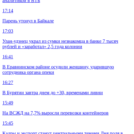
аналитикой в ВТБ
17:14
Парень утонул в Байкале
17:03
Улан-удэнец украл из сумки незнакомца в банке 7 тысяч
рублей и «заработал» 2,5 года колонии
16:41
В Еравнинском районе осудили женщину, ударившую
сотрудника органа опеки
16:27
В Бурятии завтра днем до +30, временами ливни
15:49
На ВСЖД на 7,7% выросли перевозки контейнеров
15:45
Кадры и экспорт станут центральными темами Дня поля в