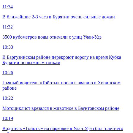
11:34
В ближайшие 2-3 часа в Бурятии очень сильные дожди
11:32
3500 кубометров воды откачали с улиц Улан-Удэ
10:33
В Баргузинском районе перекроют дорогу на время Кубка
Бурятии по лыжным гонкам
10:26
Пьяный водитель «Тойоты» попал в аварию в Хоринском
районе
10:22
Мотоциклист врезался в животное в Баунтовском районе
10:19
Водитель «Тойоты» на парковке в Улан-Удэ сбил 5-летнего