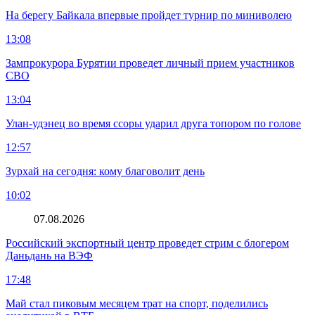
На берегу Байкала впервые пройдет турнир по миниволею
13:08
Зампрокурора Бурятии проведет личный прием участников
СВО
13:04
Улан-удэнец во время ссоры ударил друга топором по голове
12:57
Зурхай на сегодня: кому благоволит день
10:02
07.08.2026
Российский экспортный центр проведет стрим с блогером
Даньдань на ВЭФ
17:48
Май стал пиковым месяцем трат на спорт, поделились