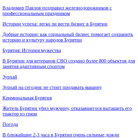
Владимир Павлов поздравил железнодорожников с
профессиональным праздником
Истории успеха: легко ли вести бизнес в Бурятии
Добрые истории: как социальный бизнес помогает сохранить
историю и культуру народов Бурятии
Бурятия: История мужества
В Бурятии для ветеранов СВО создано более 800 объектов для
занятия адаптивным спортом
Зурхай
Зурхай на сегодня: не стоит продавать машину
Криминальная Бурятия
Житель Бурятии убил мужчину, отказавшегося вытащить его
трактор из грязи
Погода
В ближайшие 2-3 часа в Бурятии очень сильные дожди