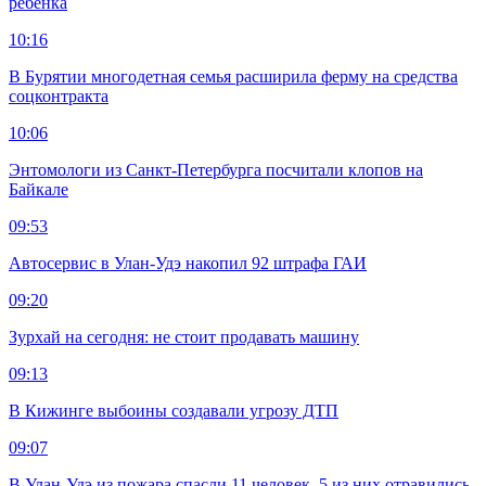
ребенка
10:16
В Бурятии многодетная семья расширила ферму на средства
соцконтракта
10:06
Энтомологи из Санкт-Петербурга посчитали клопов на
Байкале
09:53
Автосервис в Улан-Удэ накопил 92 штрафа ГАИ
09:20
Зурхай на сегодня: не стоит продавать машину
09:13
В Кижинге выбоины создавали угрозу ДТП
09:07
В Улан-Удэ из пожара спасли 11 человек, 5 из них отравились