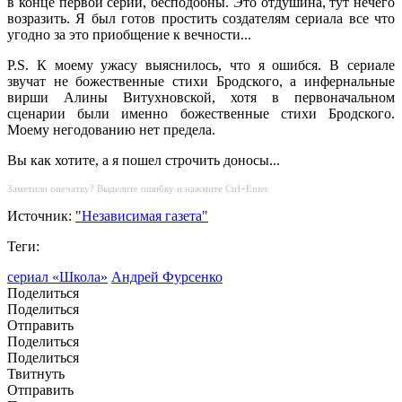
в конце первой серии, бесподобны. Это отдушина, тут нечего
возразить. Я был готов простить создателям сериала все что
угодно за это приобщение к вечности...
P.S. К моему ужасу выяснилось, что я ошибся. В сериале
звучат не божественные стихи Бродского, а инфернальные
вирши Алины Витухновской, хотя в первоначальном
сценарии были именно божественные стихи Бродского.
Моему негодованию нет предела.
Вы как хотите, а я пошел строчить доносы...
Заметили опечатку? Выделите ошибку и нажмите Ctrl+Enter.
Источник:
"Независимая газета"
Теги:
сериал «Школа»
Андрей Фурсенко
Поделиться
Поделиться
Отправить
Поделиться
Поделиться
Твитнуть
Отправить