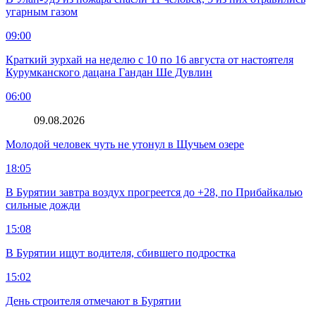
угарным газом
09:00
Краткий зурхай на неделю с 10 по 16 августа от настоятеля
Курумканского дацана Гандан Ше Дувлин
06:00
09.08.2026
Молодой человек чуть не утонул в Щучьем озере
18:05
В Бурятии завтра воздух прогреется до +28, по Прибайкалью
сильные дожди
15:08
В Бурятии ищут водителя, сбившего подростка
15:02
День строителя отмечают в Бурятии