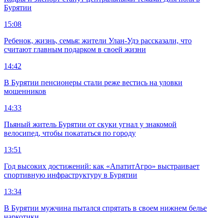
Бурятии
15:08
Ребенок, жизнь, семья: жители Улан-Удэ рассказали, что
считают главным подарком в своей жизни
14:42
В Бурятии пенсионеры стали реже вестись на уловки
мошенников
14:33
Пьяный житель Бурятии от скуки угнал у знакомой
велосипед, чтобы покататься по городу
13:51
Год высоких достижений: как «АпатитАгро» выстраивает
спортивную инфраструктуру в Бурятии
13:34
В Бурятии мужчина пытался спрятать в своем нижнем белье
наркотики