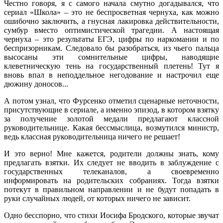
Честно говоря, я с самого начала смутно догадывался, что
сериал «Школа» – это не беспросветная чернуха, как можно
ошибочно заключить, а гнусная лакировка действительности,
сумбур вместо оптимистической трагедии. А настоящая
чернуха – это результаты ЕГЭ, цифры по наркомании и по
беспризорникам. Следовало бы разобраться, из чьего пальца
высосаны эти сомнительные цифры, наводящие
клеветническую тень на государственный плетень! Тут я
вновь впал в неподдельное негодование и настрочил еще
дюжину доносов...
А потом узнал, что Фурсенко отметил сценарные неточности,
присутствующие в сериале, а именно эпизод, в котором взятку
за получение золотой медали предлагают классной
руководительнице. Какая бессмыслица, возмутился министр,
ведь классная руководительница ничего не решает!
И это верно! Мне кажется, родители должны знать, кому
предлагать взятки. Их следует не вводить в заблуждение с
государственных телеканалов, а своевременно
информировать на родительских собраниях. Тогда взятки
потекут в правильном направлении и не будут попадать в
руки случайных людей, от которых ничего не зависит.
Одно бесспорно, что стихи Иосифа Бродского, которые звучат