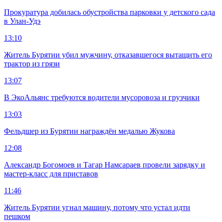
Прокуратура добилась обустройства парковки у детского сада
в Улан-Удэ
13:10
Житель Бурятии убил мужчину, отказавшегося вытащить его
трактор из грязи
13:07
В ЭкоАльянс требуются водители мусоровоза и грузчики
13:03
Фельдшер из Бурятии награждён медалью Жукова
12:08
Александр Богомоев и Тагар Намсараев провели зарядку и
мастер-класс для приставов
11:46
Житель Бурятии угнал машину, потому что устал идти
пешком