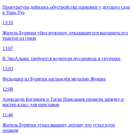
Прокуратура добилась обустройства парковки у детского сада
в Улан-Удэ
13:10
Житель Бурятии убил мужчину, отказавшегося вытащить его
трактор из грязи
13:07
В ЭкоАльянс требуются водители мусоровоза и грузчики
13:03
Фельдшер из Бурятии награждён медалью Жукова
12:08
Александр Богомоев и Тагар Намсараев провели зарядку и
мастер-класс для приставов
11:46
Житель Бурятии угнал машину, потому что устал идти
пешком