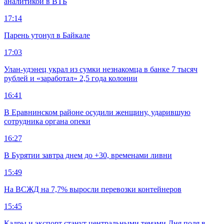
аналитикой в ВТБ
17:14
Парень утонул в Байкале
17:03
Улан-удэнец украл из сумки незнакомца в банке 7 тысяч
рублей и «заработал» 2,5 года колонии
16:41
В Еравнинском районе осудили женщину, ударившую
сотрудника органа опеки
16:27
В Бурятии завтра днем до +30, временами ливни
15:49
На ВСЖД на 7,7% выросли перевозки контейнеров
15:45
Кадры и экспорт станут центральными темами Дня поля в