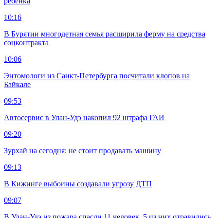
ребенка
10:16
В Бурятии многодетная семья расширила ферму на средства
соцконтракта
10:06
Энтомологи из Санкт-Петербурга посчитали клопов на
Байкале
09:53
Автосервис в Улан-Удэ накопил 92 штрафа ГАИ
09:20
Зурхай на сегодня: не стоит продавать машину
09:13
В Кижинге выбоины создавали угрозу ДТП
09:07
В Улан-Удэ из пожара спасли 11 человек, 5 из них отравились