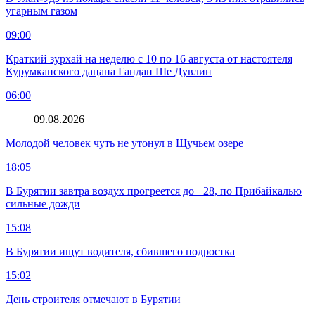
угарным газом
09:00
Краткий зурхай на неделю с 10 по 16 августа от настоятеля
Курумканского дацана Гандан Ше Дувлин
06:00
09.08.2026
Молодой человек чуть не утонул в Щучьем озере
18:05
В Бурятии завтра воздух прогреется до +28, по Прибайкалью
сильные дожди
15:08
В Бурятии ищут водителя, сбившего подростка
15:02
День строителя отмечают в Бурятии