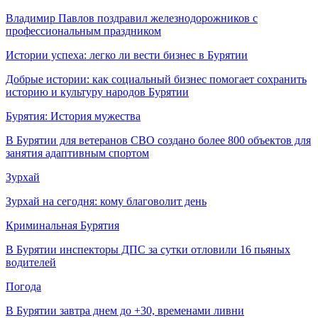
Владимир Павлов поздравил железнодорожников с
профессиональным праздником
Истории успеха: легко ли вести бизнес в Бурятии
Добрые истории: как социальный бизнес помогает сохранить
историю и культуру народов Бурятии
Бурятия: История мужества
В Бурятии для ветеранов СВО создано более 800 объектов для
занятия адаптивным спортом
Зурхай
Зурхай на сегодня: кому благоволит день
Криминальная Бурятия
В Бурятии инспекторы ДПС за сутки отловили 16 пьяных
водителей
Погода
В Бурятии завтра днем до +30, временами ливни