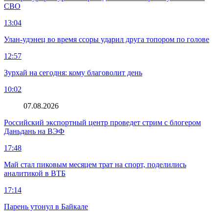
СВО
13:04
Улан-удэнец во время ссоры ударил друга топором по голове
12:57
Зурхай на сегодня: кому благоволит день
10:02
07.08.2026
Российский экспортный центр проведет стрим с блогером
Даньдань на ВЭФ
17:48
Май стал пиковым месяцем трат на спорт, поделились
аналитикой в ВТБ
17:14
Парень утонул в Байкале