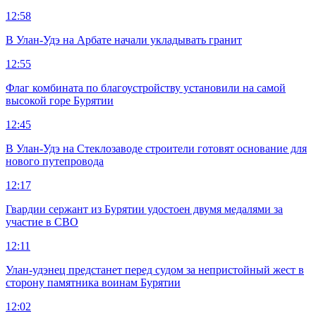
12:58
В Улан-Удэ на Арбате начали укладывать гранит
12:55
Флаг комбината по благоустройству установили на самой
высокой горе Бурятии
12:45
В Улан-Удэ на Стеклозаводе строители готовят основание для
нового путепровода
12:17
Гвардии сержант из Бурятии удостоен двумя медалями за
участие в СВО
12:11
Улан-удэнец предстанет перед судом за непристойный жест в
сторону памятника воинам Бурятии
12:02