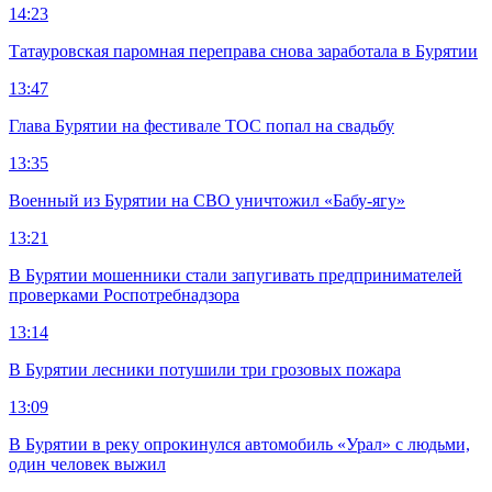
14:23
Татауровская паромная переправа снова заработала в Бурятии
13:47
Глава Бурятии на фестивале ТОС попал на свадьбу
13:35
Военный из Бурятии на СВО уничтожил «Бабу-ягу»
13:21
В Бурятии мошенники стали запугивать предпринимателей
проверками Роспотребнадзора
13:14
В Бурятии лесники потушили три грозовых пожара
13:09
В Бурятии в реку опрокинулся автомобиль «Урал» с людьми,
один человек выжил