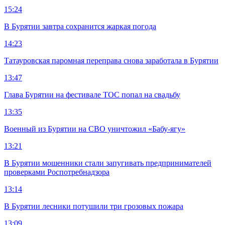
15:24
В Бурятии завтра сохранится жаркая погода
14:23
Татауровская паромная переправа снова заработала в Бурятии
13:47
Глава Бурятии на фестивале ТОС попал на свадьбу
13:35
Военный из Бурятии на СВО уничтожил «Бабу-ягу»
13:21
В Бурятии мошенники стали запугивать предпринимателей
проверками Роспотребнадзора
13:14
В Бурятии лесники потушили три грозовых пожара
13:09