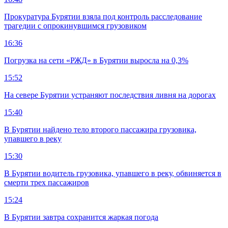
Прокуратура Бурятии взяла под контроль расследование
трагедии с опрокинувшимся грузовиком
16:36
Погрузка на сети «РЖД» в Бурятии выросла на 0,3%
15:52
На севере Бурятии устраняют последствия ливня на дорогах
15:40
В Бурятии найдено тело второго пассажира грузовика,
упавшего в реку
15:30
В Бурятии водитель грузовика, упавшего в реку, обвиняется в
смерти трех пассажиров
15:24
В Бурятии завтра сохранится жаркая погода