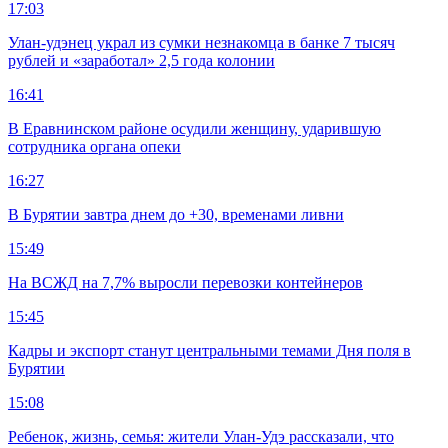
17:03
Улан-удэнец украл из сумки незнакомца в банке 7 тысяч
рублей и «заработал» 2,5 года колонии
16:41
В Еравнинском районе осудили женщину, ударившую
сотрудника органа опеки
16:27
В Бурятии завтра днем до +30, временами ливни
15:49
На ВСЖД на 7,7% выросли перевозки контейнеров
15:45
Кадры и экспорт станут центральными темами Дня поля в
Бурятии
15:08
Ребенок, жизнь, семья: жители Улан-Удэ рассказали, что