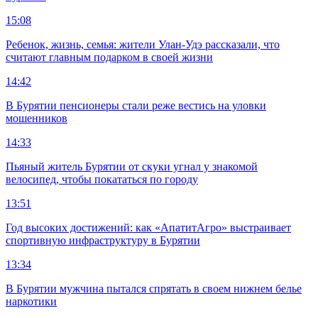
15:08
Ребенок, жизнь, семья: жители Улан-Удэ рассказали, что
считают главным подарком в своей жизни
14:42
В Бурятии пенсионеры стали реже вестись на уловки
мошенников
14:33
Пьяный житель Бурятии от скуки угнал у знакомой
велосипед, чтобы покататься по городу
13:51
Год высоких достижений: как «АпатитАгро» выстраивает
спортивную инфраструктуру в Бурятии
13:34
В Бурятии мужчина пытался спрятать в своем нижнем белье
наркотики