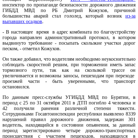
инспектор по пропаганде безопасности дорожного движения
ГИБДД МВД по РБ Дмитрий Кожухов, причиной
большинства аварий стал гололед, который возник
из-за
выпавших осадков
.
- В настоящее время в адрес комбината по благоустройству
города направлен административный протокол, в котором
выдвинуто требование - посыпать скользкие участки дорог
песком, - отметил Кожухов.
Он также добавил, что водителям необходимо неукоснительно
соблюдать скоростной решим, при торможении иметь запас
тормозного пути, так как на скользкой трассе он
увеличивается и возможны заносы, пешеходам при переходе
проезжей части - быть уверенными, что транспорт
остановился.
По данным пресс-службы УГИБДД МВД по Бурятии, в
период с 25 по 31 октября 2011 в ДТП погибло 4 человека и
42 получили ранения различной степени тяжести.
Сотрудниками Госавтоинспекции республики выявлено 8339
нарушений правил дорожного движения, задержан 301
водитель, находящийся в состоянии опьянения, за данный
период зарегистрировано четыре дорожно-транспортных
происшествия с участием пешеходов, находящихся в