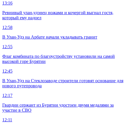
13:16
Ревнивый улан-удэнец ножами и кочергой выгнал гостя,
который ему надоел
12:58
В Улан-Удэ на Арбате начали укладывать гранит
12:55
Флаг комбината по благоустройству установили на самой
высокой горе Бурятии
12:45
В Улан-Удэ на Стеклозаводе строители готовят основание для
нового путепровода
12:17
Гвардии сержант из Бурятии удостоен двумя медалями за
участие в СВО
12:11