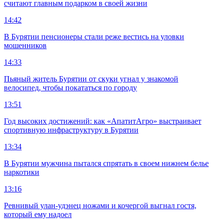
считают главным подарком в своей жизни
14:42
В Бурятии пенсионеры стали реже вестись на уловки
мошенников
14:33
Пьяный житель Бурятии от скуки угнал у знакомой
велосипед, чтобы покататься по городу
13:51
Год высоких достижений: как «АпатитАгро» выстраивает
спортивную инфраструктуру в Бурятии
13:34
В Бурятии мужчина пытался спрятать в своем нижнем белье
наркотики
13:16
Ревнивый улан-удэнец ножами и кочергой выгнал гостя,
который ему надоел