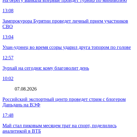
На берегу Байкала впервые пройдет турнир по миниволею
13:08
Зампрокурора Бурятии проведет личный прием участников
СВО
13:04
Улан-удэнец во время ссоры ударил друга топором по голове
12:57
Зурхай на сегодня: кому благоволит день
10:02
07.08.2026
Российский экспортный центр проведет стрим с блогером
Даньдань на ВЭФ
17:48
Май стал пиковым месяцем трат на спорт, поделились
аналитикой в ВТБ