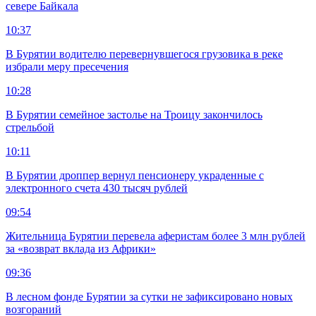
севере Байкала
10:37
В Бурятии водителю перевернувшегося грузовика в реке
избрали меру пресечения
10:28
В Бурятии семейное застолье на Троицу закончилось
стрельбой
10:11
В Бурятии дроппер вернул пенсионеру украденные с
электронного счета 430 тысяч рублей
09:54
Жительница Бурятии перевела аферистам более 3 млн рублей
за «возврат вклада из Африки»
09:36
В лесном фонде Бурятии за сутки не зафиксировано новых
возгораний