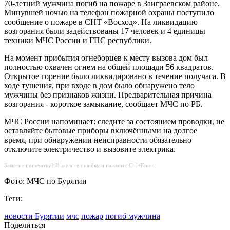
70-летний мужчина погиб на пожаре в Заиграевском районе.
Минувшей ночью на телефон пожарной охраны поступило
сообщение о пожаре в СНТ «Восход». На ликвидацию
возгорания были задействованы 17 человек и 4 единицы
техники МЧС России и ГПС республики.
На момент прибытия огнеборцев к месту вызова дом был
полностью охвачен огнем на общей площади 56 квадратов.
Открытое горение было ликвидировано в течение получаса. В
ходе тушения, при входе в дом было обнаружено тело
мужчины без признаков жизни. Предварительная причина
возгорания - короткое замыкание, сообщает МЧС по РБ.
МЧС России напоминает: следите за состоянием проводки, не
оставляйте бытовые приборы включёнными на долгое
время, при обнаружении неисправности обязательно
отключите электричество и вызовите электрика.
Заметили опечатку? Выделите ошибку и нажмите Ctrl+Enter.
Фото: МЧС по Бурятии
Теги:
новости Бурятии
мчс
пожар
погиб мужчина
Поделиться