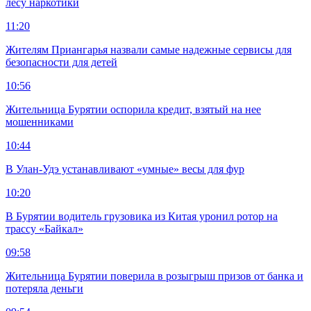
лесу наркотики
11:20
Жителям Приангарья назвали самые надежные сервисы для
безопасности для детей
10:56
Жительница Бурятии оспорила кредит, взятый на нее
мошенниками
10:44
В Улан-Удэ устанавливают «умные» весы для фур
10:20
В Бурятии водитель грузовика из Китая уронил ротор на
трассу «Байкал»
09:58
Жительница Бурятии поверила в розыгрыш призов от банка и
потеряла деньги