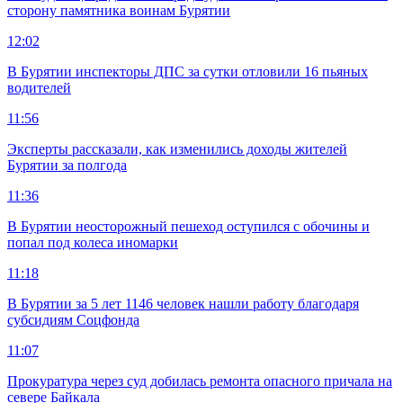
сторону памятника воинам Бурятии
12:02
В Бурятии инспекторы ДПС за сутки отловили 16 пьяных
водителей
11:56
Эксперты рассказали, как изменились доходы жителей
Бурятии за полгода
11:36
В Бурятии неосторожный пешеход оступился с обочины и
попал под колеса иномарки
11:18
В Бурятии за 5 лет 1146 человек нашли работу благодаря
субсидиям Соцфонда
11:07
Прокуратура через суд добилась ремонта опасного причала на
севере Байкала