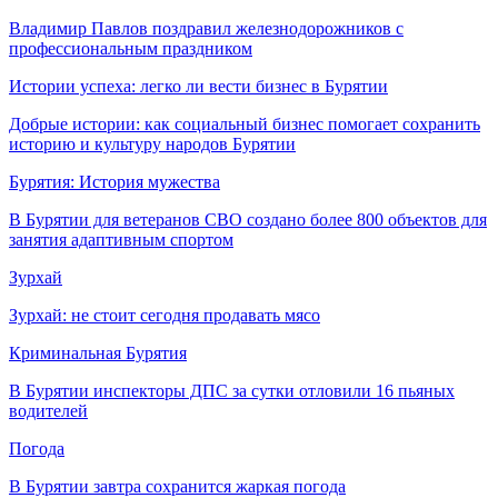
Владимир Павлов поздравил железнодорожников с
профессиональным праздником
Истории успеха: легко ли вести бизнес в Бурятии
Добрые истории: как социальный бизнес помогает сохранить
историю и культуру народов Бурятии
Бурятия: История мужества
В Бурятии для ветеранов СВО создано более 800 объектов для
занятия адаптивным спортом
Зурхай
Зурхай: не стоит сегодня продавать мясо
Криминальная Бурятия
В Бурятии инспекторы ДПС за сутки отловили 16 пьяных
водителей
Погода
В Бурятии завтра сохранится жаркая погода