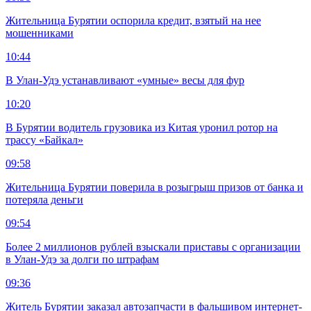
Жительница Бурятии оспорила кредит, взятый на нее
мошенниками
10:44
В Улан-Удэ устанавливают «умные» весы для фур
10:20
В Бурятии водитель грузовика из Китая уронил ротор на
трассу «Байкал»
09:58
Жительница Бурятии поверила в розыгрыш призов от банка и
потеряла деньги
09:54
Более 2 миллионов рублей взыскали приставы с организации
в Улан-Удэ за долги по штрафам
09:36
Житель Бурятии заказал автозапчасти в фальшивом интернет-