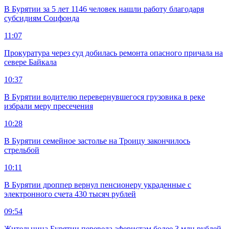
В Бурятии за 5 лет 1146 человек нашли работу благодаря
субсидиям Соцфонда
11:07
Прокуратура через суд добилась ремонта опасного причала на
севере Байкала
10:37
В Бурятии водителю перевернувшегося грузовика в реке
избрали меру пресечения
10:28
В Бурятии семейное застолье на Троицу закончилось
стрельбой
10:11
В Бурятии дроппер вернул пенсионеру украденные с
электронного счета 430 тысяч рублей
09:54
Жительница Бурятии перевела аферистам более 3 млн рублей