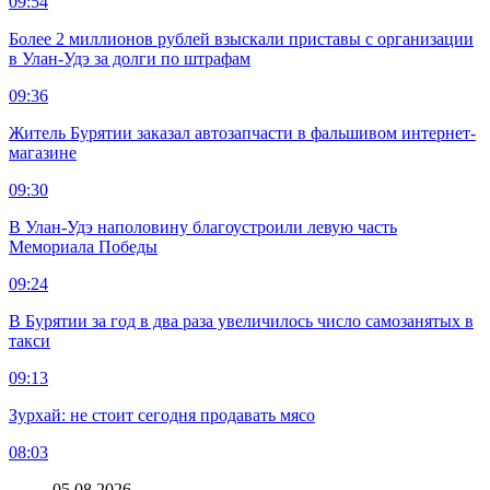
09:54
Более 2 миллионов рублей взыскали приставы с организации
в Улан-Удэ за долги по штрафам
09:36
Житель Бурятии заказал автозапчасти в фальшивом интернет-
магазине
09:30
В Улан-Удэ наполовину благоустроили левую часть
Мемориала Победы
09:24
В Бурятии за год в два раза увеличилось число самозанятых в
такси
09:13
Зурхай: не стоит сегодня продавать мясо
08:03
05.08.2026