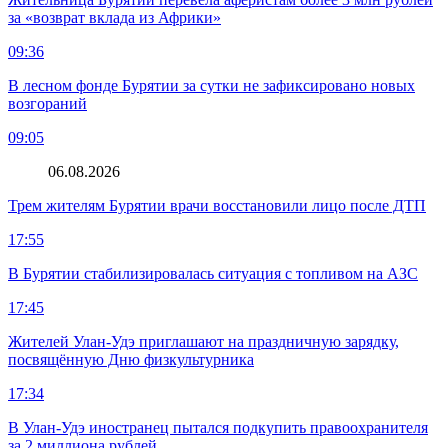
за «возврат вклада из Африки»
09:36
В лесном фонде Бурятии за сутки не зафиксировано новых
возгораний
09:05
06.08.2026
Трем жителям Бурятии врачи восстановили лицо после ДТП
17:55
В Бурятии стабилизировалась ситуация с топливом на АЗС
17:45
Жителей Улан-Удэ приглашают на праздничную зарядку,
посвящённую Дню физкультурника
17:34
В Улан-Удэ иностранец пытался подкупить правоохранителя
за 2 миллиона рублей