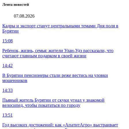
Лента новостей
07.08.2026
Кадры и экспорт станут центральными темами Дня поля в
Бурятии
15:08
Ребенок, жизнь, семья: жители Улан-Удэ рассказали, что
считают главным подарком в своей жизни
14:42
В Бурятии пенсионеры стали реже вестись на уловки
мошенников
14:33
Пьяный житель Бурятии от скуки угнал у знакомой
велосипед, чтобы покататься по городу
13:51
Год высоких достижений: как «АпатитАгро» выстраивает