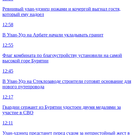
Ревнивый улан-удэнец ножами и кочергой выгнал гостя,
который ему надоел
12:58
В Улан-Удэ на Арбате начали укладывать гранит
12:55
Флаг комбината по благоустройству установили на самой
высокой горе Бурятии
12:45
В Улан-Удэ на Стеклозаводе строители готовят основание для
нового путепровода
12:17
Гвардии сержант из Бурятии удостоен двумя медалями за
участие в СВО
12:11
Улан-удэнец предстанет перед судом за непристойный жест в