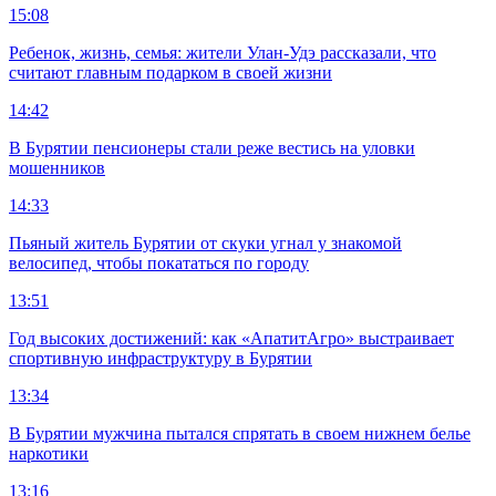
15:08
Ребенок, жизнь, семья: жители Улан-Удэ рассказали, что
считают главным подарком в своей жизни
14:42
В Бурятии пенсионеры стали реже вестись на уловки
мошенников
14:33
Пьяный житель Бурятии от скуки угнал у знакомой
велосипед, чтобы покататься по городу
13:51
Год высоких достижений: как «АпатитАгро» выстраивает
спортивную инфраструктуру в Бурятии
13:34
В Бурятии мужчина пытался спрятать в своем нижнем белье
наркотики
13:16