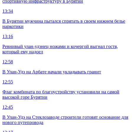
спортивную инфраструктуру в Бурятии
13:34
В Бурятии мужчина пытался спрятать в своем нижнем белье
наркотики
13:16
Ревнивый улан-удэнец ножами и кочергой выгнал гостя,
который ему надоел
12:58
В Улан-Удэ на Арбате начали укладывать гранит
12:55
Флаг комбината по благоустройству установили на самой
высокой горе Бурятии
12:45
В Улан-Удэ на Стеклозаводе строители готовят основание для
нового путепровода