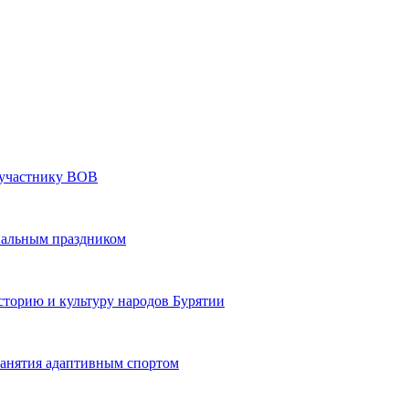
» участнику ВОВ
нальным праздником
сторию и культуру народов Бурятии
 занятия адаптивным спортом