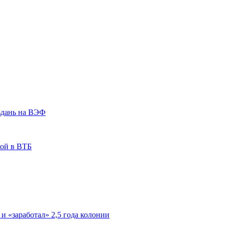
ьдань на ВЭФ
кой в ВТБ
 и «заработал» 2,5 года колонии