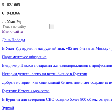
$ 82.1665
€ 94.8366
…
Улан-Удэ
Меню сайта
День Победы
В Улан-Удэ вручили нагрудный знак «85 лет битвы за Москву
Парламентское обозрение
Владимир Павлов поздравил железнодорожников с профессио
Истории успеха: легко ли вести бизнес в Бурятии
Добрые истории: как социальный бизнес помогает сохранить и
Бурятия: История мужества
В Бурятии для ветеранов СВО создано более 800 объектов для
Зурхай