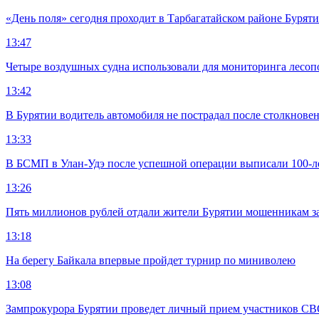
«День поля» сегодня проходит в Тарбагатайском районе Бурят
13:47
Четыре воздушных судна использовали для мониторинга лесоп
13:42
В Бурятии водитель автомобиля не пострадал после столкновен
13:33
В БСМП в Улан-Удэ после успешной операции выписали 100-
13:26
Пять миллионов рублей отдали жители Бурятии мошенникам з
13:18
На берегу Байкала впервые пройдет турнир по миниволею
13:08
Зампрокурора Бурятии проведет личный прием участников С