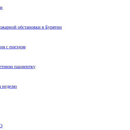
ии
ожарной обстановки в Бурятии
ия с поездом
летнюю пациентку
а неделю
ВО