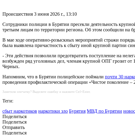
Происшествия
3 июня 2026 г., 13:10
Сотрудники полиции в Бурятии пресекли деятельность крупно
третьим лицам по территории региона. Об этом сообщили на 
В мае ходе оперативно-розыскных мероприятий стражи порядка
была выявлена причастность к сбыту иной крупной партии син
- Эти действия позволили предотвратить поступление на неле
возбужден ряд уголовных дел, членам крупной ОПГ грозит от
Черных.
Напомним, что в Бурятии полицейские поймали
почти 30 нарк
проведения профилактической операции «Чистое поколение – 
Заметили опечатку? Выделите ошибку и нажмите Ctrl+Enter.
Теги:
сбыт наркотиков
наркотики зло
Бурятия
МВД по Бурятии
новос
Поделиться
Поделиться
Отправить
Поделиться