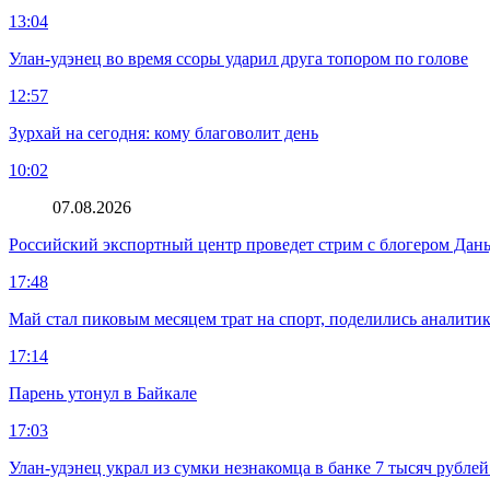
13:04
Улан-удэнец во время ссоры ударил друга топором по голове
12:57
Зурхай на сегодня: кому благоволит день
10:02
07.08.2026
Российский экспортный центр проведет стрим с блогером Дан
17:48
Май стал пиковым месяцем трат на спорт, поделились аналити
17:14
Парень утонул в Байкале
17:03
Улан-удэнец украл из сумки незнакомца в банке 7 тысяч рублей