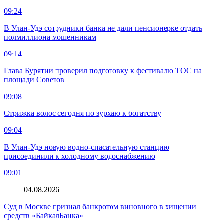
09:24
В Улан-Удэ сотрудники банка не дали пенсионерке отдать
полмиллиона мошенникам
09:14
Глава Бурятии проверил подготовку к фестивалю ТОС на
площади Советов
09:08
Стрижка волос сегодня по зурхаю к богатству
09:04
В Улан-Удэ новую водно‑спасательную станцию
присоединили к холодному водоснабжению
09:01
04.08.2026
Суд в Москве признал банкротом виновного в хищении
средств «БайкалБанка»