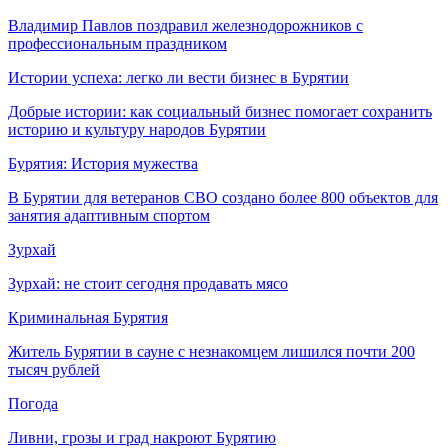
Владимир Павлов поздравил железнодорожников с
профессиональным праздником
Истории успеха: легко ли вести бизнес в Бурятии
Добрые истории: как социальный бизнес помогает сохранить
историю и культуру народов Бурятии
Бурятия: История мужества
В Бурятии для ветеранов СВО создано более 800 объектов для
занятия адаптивным спортом
Зурхай
Зурхай: не стоит сегодня продавать мясо
Криминальная Бурятия
Житель Бурятии в сауне с незнакомцем лишился почти 200
тысяч рублей
Погода
Ливни, грозы и град накроют Бурятию