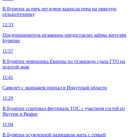
В Бурятии за пять лет вдвое выросла цена на тяжелую
сельхозтехнику
12:33
Предприниматель незаконно предоставлял займы жителям
Бурятии
11:57
В Бурятии чемпионка Европы по тхэквондо сдала ГТО на
золотой знак
11:41
Самолет с экипажем пропал в Иркутской области
11:29
В Бурятии стартовал фестиваль ТОС с участием гостей из
Якутии и Рязани
11:04
В Бурятии осужденной разрешили жить с семьей