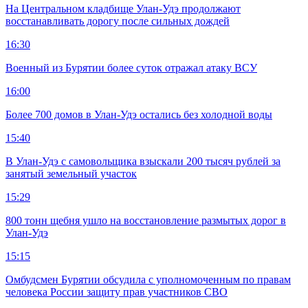
На Центральном кладбище Улан-Удэ продолжают
восстанавливать дорогу после сильных дождей
16:30
Военный из Бурятии более суток отражал атаку ВСУ
16:00
Более 700 домов в Улан-Удэ остались без холодной воды
15:40
В Улан-Удэ с самовольщика взыскали 200 тысяч рублей за
занятый земельный участок
15:29
800 тонн щебня ушло на восстановление размытых дорог в
Улан-Удэ
15:15
Омбудсмен Бурятии обсудила с уполномоченным по правам
человека России защиту прав участников СВО