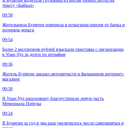
В Бурятии водитель грузовика из Китая уронил ротор на
трассу «Байкал»
09:58
Жительница Бурятии поверила в розыгрыш призов от банка и
потеряла деньги
09:54
Более 2 миллионов рублей взыскали приставы с организации
в Улан-Удэ за долги по штрафам
09:36
Житель Бурятии заказал автозапчасти в фальшивом интернет-
магазине
09:30
В Улан-Удэ наполовину благоустроили левую часть
Мемориала Победы
09:24
В Бурятии за год в два раза увеличилось число самозанятых в