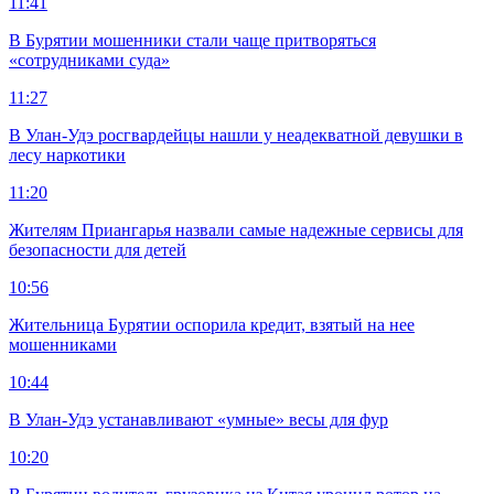
11:41
В Бурятии мошенники стали чаще притворяться
«сотрудниками суда»
11:27
В Улан-Удэ росгвардейцы нашли у неадекватной девушки в
лесу наркотики
11:20
Жителям Приангарья назвали самые надежные сервисы для
безопасности для детей
10:56
Жительница Бурятии оспорила кредит, взятый на нее
мошенниками
10:44
В Улан-Удэ устанавливают «умные» весы для фур
10:20