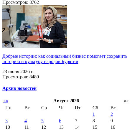
Просмотров: 8762
Добрые истории: как социальный бизнес помогает сохранить
историю и культуру народов Бурятии
23 июня 2026 г.
Просмотров: 8480
Архив новостей
««
Август 2026
»»
Пн
Вт
Ср
Чт
Пт
Сб
Вс
1
2
3
4
5
6
7
8
9
10
11
12
13
14
15
16