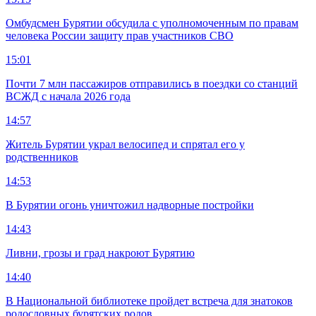
Омбудсмен Бурятии обсудила с уполномоченным по правам
человека России защиту прав участников СВО
15:01
Почти 7 млн пассажиров отправились в поездки со станций
ВСЖД с начала 2026 года
14:57
Житель Бурятии украл велосипед и спрятал его у
родственников
14:53
В Бурятии огонь уничтожил надворные постройки
14:43
Ливни, грозы и град накроют Бурятию
14:40
В Национальной библиотеке пройдет встреча для знатоков
родословных бурятских родов