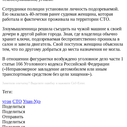
Сотрудники полиции установили личность подозреваемой.
Ею оказалась 40-летняя ранее судимая женщина, которая
работала и фактически проживала на территории СТО.
Злоумышленница решила съездить на чужой машине к своей
дочери в другой район города. Зная, где владелица обычно
хранит ключи, подозреваемая беспрепятственно проникла в
салон и завела двигатель. Свой поступок женщина объяснила
тем, что по другому добраться до места назначения не могла.
В отношении фигурантки возбуждено уголовное дело части 1
статьи 166 Уголовного кодекса Российской Федерации
(«Неправомерное завладение автомобилем или иным
транспортным средством без цели хищения»).
Заметили опечатку? Выделите ошибку и нажмите Ctrl+Enter.
Теги:
угон
СТО
Улан-Удэ
Поделиться
Поделиться
Отправить
Поделиться
Поделиться