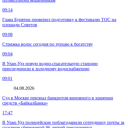
полмиллиона мошенникам
09:14
Глава Бурятии проверил подготовку к фестивалю ТОС на
площади Советов
09:08
Стрижка волос сегодня по зурхаю к богатству
09:04
В Улан-Удэ новую водно‑спасательную станцию
присоединили к холодному водоснабжению
09:01
04.08.2026
Суд в Москве признал банкротом виновного в хищении
средств «БайкалБанка»
17:47
В Улан-Удэ полицейские поблагодарили сотрудницу почты за
спасение сбережений 86-летней пенсионерки