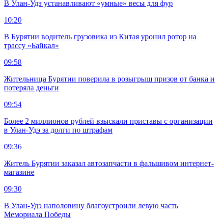
В Улан-Удэ устанавливают «умные» весы для фур
10:20
В Бурятии водитель грузовика из Китая уронил ротор на
трассу «Байкал»
09:58
Жительница Бурятии поверила в розыгрыш призов от банка и
потеряла деньги
09:54
Более 2 миллионов рублей взыскали приставы с организации
в Улан-Удэ за долги по штрафам
09:36
Житель Бурятии заказал автозапчасти в фальшивом интернет-
магазине
09:30
В Улан-Удэ наполовину благоустроили левую часть
Мемориала Победы