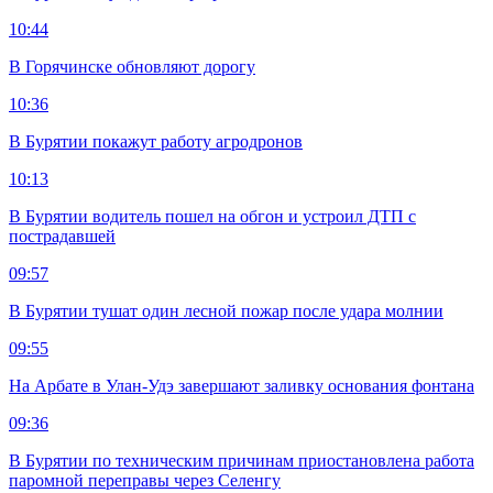
10:44
В Горячинске обновляют дорогу
10:36
В Бурятии покажут работу агродронов
10:13
В Бурятии водитель пошел на обгон и устроил ДТП с
пострадавшей
09:57
В Бурятии тушат один лесной пожар после удара молнии
09:55
На Арбате в Улан-Удэ завершают заливку основания фонтана
09:36
В Бурятии по техническим причинам приостановлена работа
паромной переправы через Селенгу