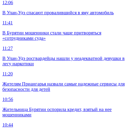
12:06
В Улан-Удэ спасают провалившийся в яму автомобиль
11:41
В Бурятии мошенники стали чаще притворяться
«сотрудниками суда»
11:27
В Улан-Удэ росгвардейцы нашли у неадекватной девушки в
лесу наркотики
11:20
Жителям Приангарья назвали самые надежные сервисы для
безопасности для детей
10:56
Жительница Бурятии оспорила кредит, взятый на нее
мошенниками
10:44