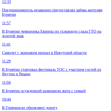
12:33
Предприниматель незаконно предоставлял займы жителям
Бурятии
11:57
В Бурятии чемпионка Европы по тхэквондо сдала ГТО на
золотой знак
11:41
Самолет с экипажем пропал в Иркутской области
11:29
В Бурятии стартовал фестиваль ТОС с участием гостей из
Якутии и Рязани
11:04
В Бурятии осужденной разрешили жить с семьей
10:44
В Горячинске обновляют дорогу