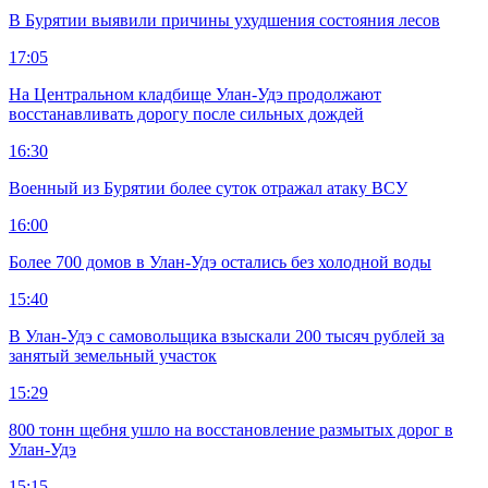
В Бурятии выявили причины ухудшения состояния лесов
17:05
На Центральном кладбище Улан-Удэ продолжают
восстанавливать дорогу после сильных дождей
16:30
Военный из Бурятии более суток отражал атаку ВСУ
16:00
Более 700 домов в Улан-Удэ остались без холодной воды
15:40
В Улан-Удэ с самовольщика взыскали 200 тысяч рублей за
занятый земельный участок
15:29
800 тонн щебня ушло на восстановление размытых дорог в
Улан-Удэ
15:15