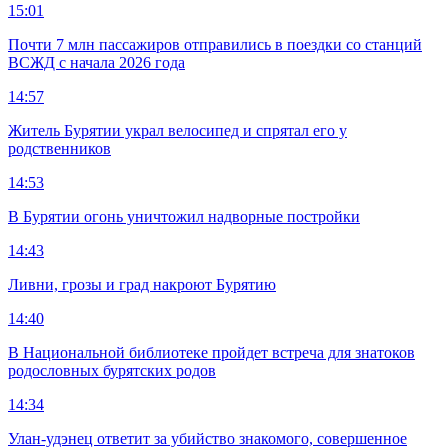
15:01
Почти 7 млн пассажиров отправились в поездки со станций
ВСЖД с начала 2026 года
14:57
Житель Бурятии украл велосипед и спрятал его у
родственников
14:53
В Бурятии огонь уничтожил надворные постройки
14:43
Ливни, грозы и град накроют Бурятию
14:40
В Национальной библиотеке пройдет встреча для знатоков
родословных бурятских родов
14:34
Улан-удэнец ответит за убийство знакомого, совершенное