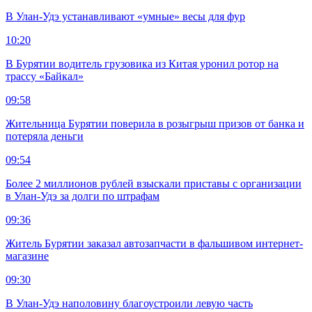
В Улан-Удэ устанавливают «умные» весы для фур
10:20
В Бурятии водитель грузовика из Китая уронил ротор на
трассу «Байкал»
09:58
Жительница Бурятии поверила в розыгрыш призов от банка и
потеряла деньги
09:54
Более 2 миллионов рублей взыскали приставы с организации
в Улан-Удэ за долги по штрафам
09:36
Житель Бурятии заказал автозапчасти в фальшивом интернет-
магазине
09:30
В Улан-Удэ наполовину благоустроили левую часть