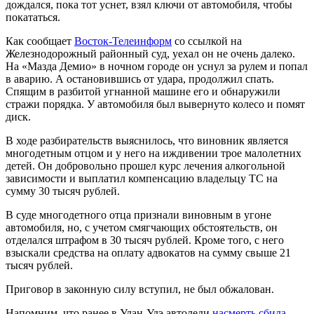
дождался, пока тот уснет, взял ключи от автомобиля, чтобы
покататься.
Как сообщает
Восток-Телеинформ
со ссылкой на
Железнодорожный районный суд, уехал он не очень далеко.
На «Мазда Демио» в ночном городе он уснул за рулем и попал
в аварию. А остановившись от удара, продолжил спать.
Спящим в разбитой угнанной машине его и обнаружили
стражи порядка. У автомобиля был вывернуто колесо и помят
диск.
В ходе разбирательств выяснилось, что виновник является
многодетным отцом и у него на иждивении трое малолетних
детей. Он добровольно прошел курс лечения алкогольной
зависимости и выплатил компенсацию владельцу ТС на
сумму 30 тысяч рублей.
В суде многодетного отца признали виновным в угоне
автомобиля, но, с учетом смягчающих обстоятельств, он
отделался штрафом в 30 тысяч рублей. Кроме того, с него
взыскали средства на оплату адвокатов на сумму свыше 21
тысяч рублей.
Приговор в законную силу вступил, не был обжалован.
Напомним, что ранее в Улан-Удэ автоледи
насмерть сбила