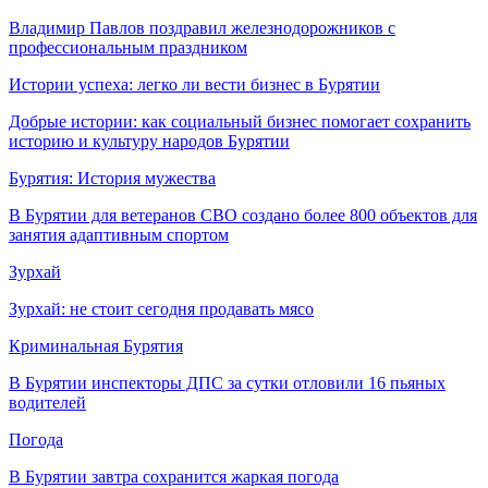
Владимир Павлов поздравил железнодорожников с
профессиональным праздником
Истории успеха: легко ли вести бизнес в Бурятии
Добрые истории: как социальный бизнес помогает сохранить
историю и культуру народов Бурятии
Бурятия: История мужества
В Бурятии для ветеранов СВО создано более 800 объектов для
занятия адаптивным спортом
Зурхай
Зурхай: не стоит сегодня продавать мясо
Криминальная Бурятия
В Бурятии инспекторы ДПС за сутки отловили 16 пьяных
водителей
Погода
В Бурятии завтра сохранится жаркая погода