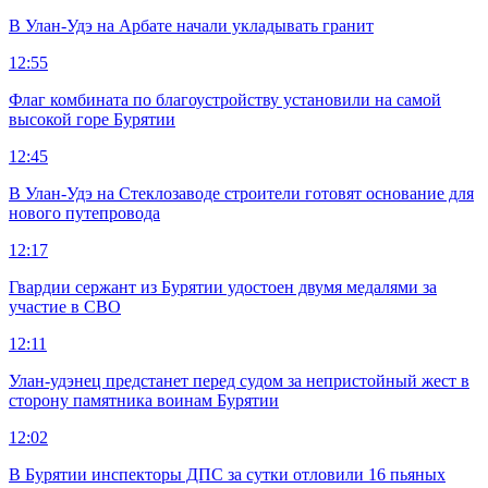
В Улан-Удэ на Арбате начали укладывать гранит
12:55
Флаг комбината по благоустройству установили на самой
высокой горе Бурятии
12:45
В Улан-Удэ на Стеклозаводе строители готовят основание для
нового путепровода
12:17
Гвардии сержант из Бурятии удостоен двумя медалями за
участие в СВО
12:11
Улан-удэнец предстанет перед судом за непристойный жест в
сторону памятника воинам Бурятии
12:02
В Бурятии инспекторы ДПС за сутки отловили 16 пьяных