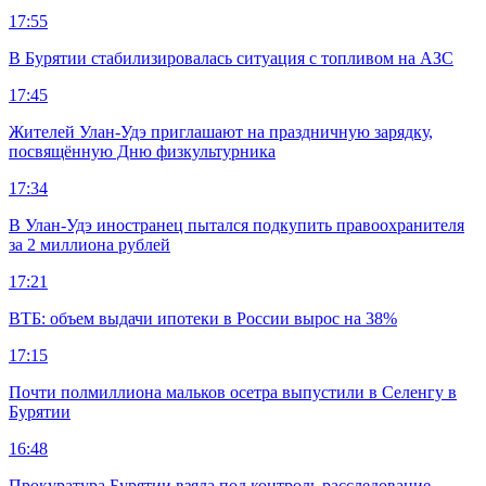
17:55
В Бурятии стабилизировалась ситуация с топливом на АЗС
17:45
Жителей Улан-Удэ приглашают на праздничную зарядку,
посвящённую Дню физкультурника
17:34
В Улан-Удэ иностранец пытался подкупить правоохранителя
за 2 миллиона рублей
17:21
ВТБ: объем выдачи ипотеки в России вырос на 38%
17:15
Почти полмиллиона мальков осетра выпустили в Селенгу в
Бурятии
16:48
Прокуратура Бурятии взяла под контроль расследование