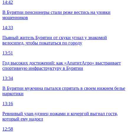
14:42
В Бурятии пенсионеры стали реже вестись на уловки
мошенников
14:33
Пьяный житель Бурятии от скуки угнал у знакомой
велосипед, чтобы покататься по городу
13:51
Год высоких достижений: как «АпатитАгро» выстраивает
спортивную инфраструктуру в Бурятии
13:34
В Бурятии мужчина пытался спрятать в своем нижнем белье
наркотики
13:16
Ревнивый улан-удэнец ножами и кочергой выгнал гостя,
который ему надоел
12:58