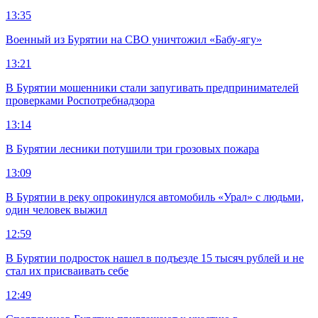
13:35
Военный из Бурятии на СВО уничтожил «Бабу-ягу»
13:21
В Бурятии мошенники стали запугивать предпринимателей
проверками Роспотребнадзора
13:14
В Бурятии лесники потушили три грозовых пожара
13:09
В Бурятии в реку опрокинулся автомобиль «Урал» с людьми,
один человек выжил
12:59
В Бурятии подросток нашел в подъезде 15 тысяч рублей и не
стал их присваивать себе
12:49