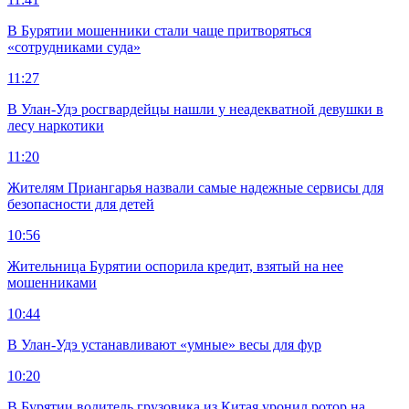
В Бурятии мошенники стали чаще притворяться
«сотрудниками суда»
11:27
В Улан-Удэ росгвардейцы нашли у неадекватной девушки в
лесу наркотики
11:20
Жителям Приангарья назвали самые надежные сервисы для
безопасности для детей
10:56
Жительница Бурятии оспорила кредит, взятый на нее
мошенниками
10:44
В Улан-Удэ устанавливают «умные» весы для фур
10:20
В Бурятии водитель грузовика из Китая уронил ротор на