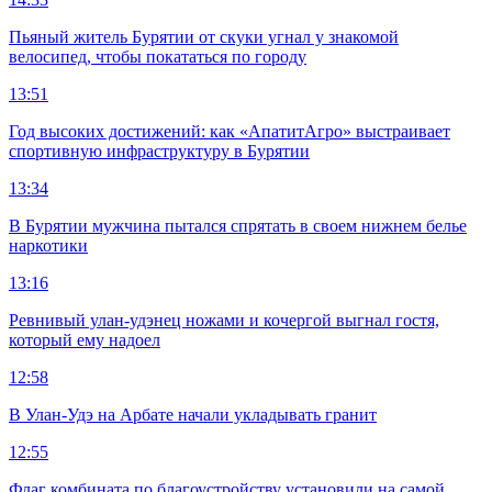
Пьяный житель Бурятии от скуки угнал у знакомой
велосипед, чтобы покататься по городу
13:51
Год высоких достижений: как «АпатитАгро» выстраивает
спортивную инфраструктуру в Бурятии
13:34
В Бурятии мужчина пытался спрятать в своем нижнем белье
наркотики
13:16
Ревнивый улан-удэнец ножами и кочергой выгнал гостя,
который ему надоел
12:58
В Улан-Удэ на Арбате начали укладывать гранит
12:55
Флаг комбината по благоустройству установили на самой