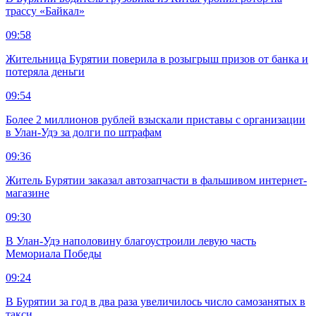
трассу «Байкал»
09:58
Жительница Бурятии поверила в розыгрыш призов от банка и
потеряла деньги
09:54
Более 2 миллионов рублей взыскали приставы с организации
в Улан-Удэ за долги по штрафам
09:36
Житель Бурятии заказал автозапчасти в фальшивом интернет-
магазине
09:30
В Улан-Удэ наполовину благоустроили левую часть
Мемориала Победы
09:24
В Бурятии за год в два раза увеличилось число самозанятых в
такси