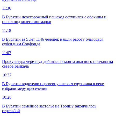
11:36
В Бурятии неосторожный пешеход оступился с обочины и
попал под колеса иномарки
11:18
В Бурятии за 5 лет 1146 человек нашли работу благодаря
субсидиям Соцфонда
11:07
Прокуратура через суд добилась ремонта опасного причала на
севере Байкала
10:37
В Бурятии водителю перевернувшегося грузовика в реке
избрали меру пресечения
10:28
В Бурятии семейное застолье на Троицу закончилось
стрельбой