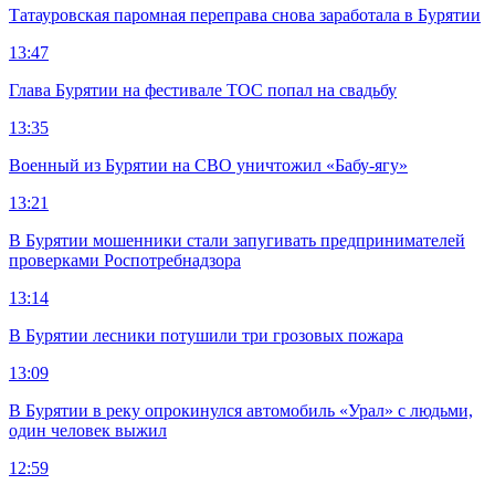
Татауровская паромная переправа снова заработала в Бурятии
13:47
Глава Бурятии на фестивале ТОС попал на свадьбу
13:35
Военный из Бурятии на СВО уничтожил «Бабу-ягу»
13:21
В Бурятии мошенники стали запугивать предпринимателей
проверками Роспотребнадзора
13:14
В Бурятии лесники потушили три грозовых пожара
13:09
В Бурятии в реку опрокинулся автомобиль «Урал» с людьми,
один человек выжил
12:59