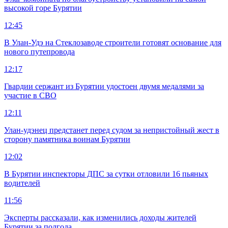
высокой горе Бурятии
12:45
В Улан-Удэ на Стеклозаводе строители готовят основание для
нового путепровода
12:17
Гвардии сержант из Бурятии удостоен двумя медалями за
участие в СВО
12:11
Улан-удэнец предстанет перед судом за непристойный жест в
сторону памятника воинам Бурятии
12:02
В Бурятии инспекторы ДПС за сутки отловили 16 пьяных
водителей
11:56
Эксперты рассказали, как изменились доходы жителей
Бурятии за полгода