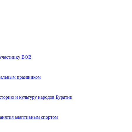
» участнику ВОВ
нальным праздником
сторию и культуру народов Бурятии
 занятия адаптивным спортом