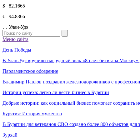
$ 82.1665
€ 94.8366
…
Улан-Удэ
Меню сайта
День Победы
В Улан-Удэ вручили нагрудный знак «85 лет битвы за Москву
Парламентское обозрение
Владимир Павлов поздравил железнодорожников с профессио
Истории успеха: легко ли вести бизнес в Бурятии
Добрые истории: как социальный бизнес помогает сохранить и
Бурятия: История мужества
В Бурятии для ветеранов СВО создано более 800 объектов для
Зурхай