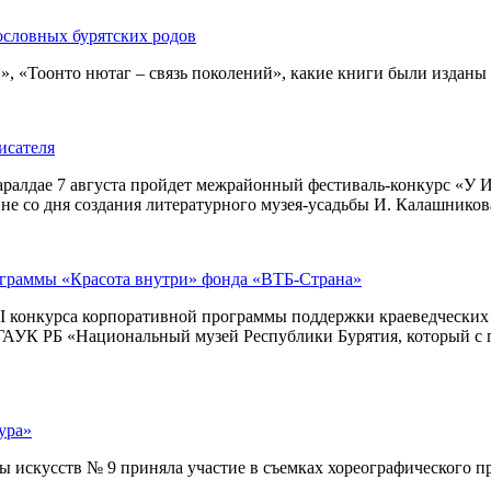
ословных бурятских родов
 «Тоонто нютаг – связь поколений», какие книги были изданы за
исателя
ралдае 7 августа пройдет межрайонный фестиваль-конкурс «У И
е со дня создания литературного музея-усадьбы И. Калашникова
ограммы «Красота внутри» фонда «ВТБ-Страна»
I конкурса корпоративной программы поддержки краеведческих м
– ГАУК РБ «Национальный музей Республики Бурятия, который с 
ура»
искусств № 9 приняла участие в съемках хореографического про