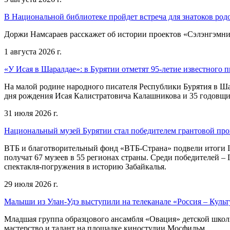
В Национальной библиотеке пройдет встреча для знатоков род
Доржи Намсараев расскажет об истории проектов «Сэлэнгэмни»,
1 августа 2026 г.
«У Исая в Шаралдае»: в Бурятии отметят 95-летие известного п
На малой родине народного писателя Республики Бурятия в Ша
дня рождения Исая Калистратовича Калашникова и 35 годовщин
31 июля 2026 г.
Национальный музей Бурятии стал победителем грантовой пр
ВТБ и благотворительный фонд «ВТБ-Страна» подвели итоги I
получат 67 музеев в 55 регионах страны. Среди победителей 
спектакля-погружения в историю Забайкалья.
29 июля 2026 г.
Малыши из Улан-Удэ выступили на телеканале «Россия – Культ
Младшая группа образцового ансамбля «Овация» детской школы 
мастерство и талант на площадке киностудии Мосфильм