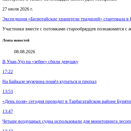
27 июля 2026 г.
Экспедиция «Билютайские хранители традиций» стартовала в 
Участники вместе с потомками старообрядцев познакомятся с
Лента новостей
08.08.2026
В Улан-Удэ на «зебре» сбили девушку
17:22
На Байкале мужчина пошёл купаться и пропал
13:53
«День поля» сегодня проходит в Тарбагатайском районе Бурят
13:47
Четыре воздушных судна использовали для мониторинга лесоп