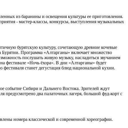
вленных из баранины и освещения культуры ее приготовления.
приятия - мастер-классы, конкурсы, выступления музыкальных
тентичную бурятскую культуру, сочетающую древние кочевые
а Бурятии. Программа «Алтарганы» включает множество
возможность послушать живую музыку, насладиться звучанием
на фестивале «Ночь ёхора». В дни «Алтарганы» будет
ью фестиваля станет дегустация блюд национальной кухни.
е событие Сибири и Дальнего Востока. Зрителей ждут
аля предусмотрено два палаточных лагеря, большой фуд-корт с
ставлены номера классической и современной хореографии.