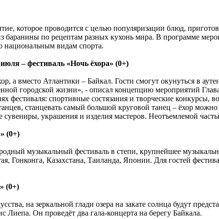
ытие, которое проводится с целью популяризации блюд, пригото
из баранины по рецептам разных кухонь мира. В программе меро
о национальным видам спорта.
июля – фестиваль «Ночь ёхора» (0+)
хор, а вместо Атлантики – Байкал. Гости смогут окунуться в ау
нной городской жизни», - описал концепцию мероприятий Глав
иях фестиваля: спортивные состязания и творческие конкурсы, 
анцев, станцевать самый большой круговой танец – ёхор можно 
ые сувениры, украшения и изделия мастеров. Неотъемлемой част
 (0+)
одный музыкальный фестиваль в степи, крупнейшее музыкально
ая, Гонконга, Казахстана, Таиланда, Японии. Для гостей фестив
 (0+)
кусства, на зеркальной глади озера на закате солнца будут пред
Лиепа. Он проведёт два гала-концерта на берегу Байкала.