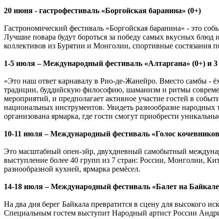
20 июня - гастрофестиваль «Боргойская баранина» (0+)
Гастрономический фестиваль «Боргойская баранина» - это соб
Лучшие повара будут бороться за победу самых вкусных блюд 
коллективов из Бурятии и Монголии, спортивные состязания п
1-5 июля – Международный фестиваль «Алтаргана» (0+) и 3 
«Это наш ответ карнавалу в Рио-де-Жанейро. Вместо самбы - ё
традиции, буддийскую философию, шаманизм и ритмы совреме
мероприятий, и предполагает активное участие гостей в событ
национальных инструментов. Увидеть разнообразие народных т
организована ярмарка, где гости смогут приобрести уникальн
10-11 июля – Международный фестиваль «Голос кочевников»
Это масштабный опен-эйр, двухдневный самобытный междунар
выступление более 40 групп из 7 стран: России, Монголии, Кит
разнообразной кухней, ярмарка ремёсел.
14-18 июля – Международный фестиваль «Балет на Байкале»
На два дня берег Байкала превратится в сцену для высокого ис
Специальным гостем выступит Народный артист России Андрис 