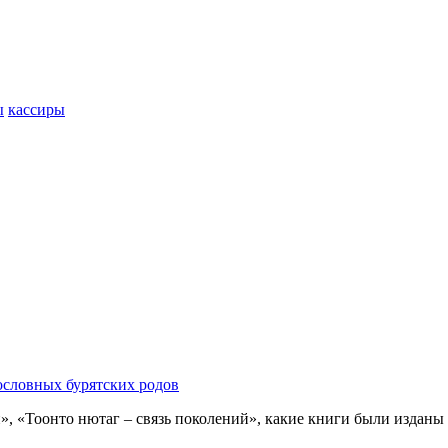
ы
кассиры
ословных бурятских родов
 «Тоонто нютаг – связь поколений», какие книги были изданы за