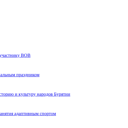
» участнику ВОВ
нальным праздником
сторию и культуру народов Бурятии
 занятия адаптивным спортом