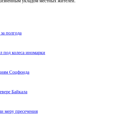
 жизненным укладом местных жителей.
 за полгода
л под колеса иномарки
идиям Соцфонда
евере Байкала
ли меру пресечения