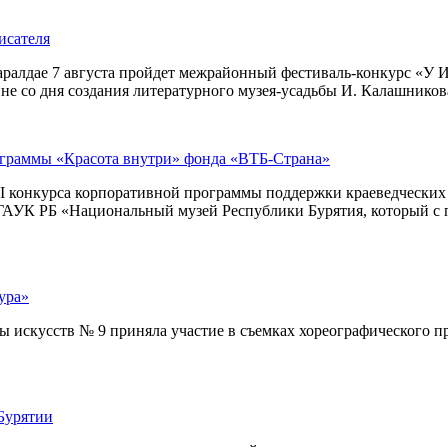
исателя
ралдае 7 августа пройдет межрайонный фестиваль-конкурс «У И
е со дня создания литературного музея-усадьбы И. Калашникова
ограммы «Красота внутри» фонда «ВТБ-Страна»
I конкурса корпоративной программы поддержки краеведческих м
– ГАУК РБ «Национальный музей Республики Бурятия, который с 
ура»
искусств № 9 приняла участие в съемках хореографического про
Бурятии