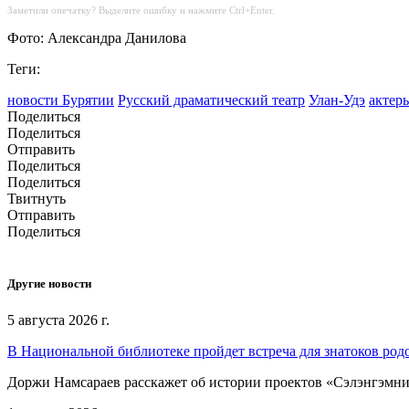
Заметили опечатку? Выделите ошибку и нажмите Ctrl+Enter.
Фото: Александра Данилова
Теги:
новости Бурятии
Русский драматический театр
Улан-Удэ
актер
Поделиться
Поделиться
Отправить
Поделиться
Поделиться
Твитнуть
Отправить
Поделиться
Другие новости
5 августа 2026 г.
В Национальной библиотеке пройдет встреча для знатоков род
Доржи Намсараев расскажет об истории проектов «Сэлэнгэмни»,