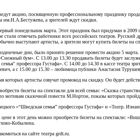
ведут акцию, посвященную профессиональному празднику продавц
а им.Н.А.Бестужева, а зрителей ждут скидки.
первый понедельник марта. Этот праздник был придуман в 2009 
е стали отмечать работники всех российских театров. Русский 
в обычно выступают артисты, а зрители могут купить билеты на сп
раздничные дни, было принято решение провести акцию 5 марта. 
 «Снежный бум». С 13.00 до 13.30 продавать билеты будет заслу
семья" профессора Густафа». С 14.00 до 14.30 в кассе театра зри
ич, а с 15.00 до 15.30 – любимица публики Анастасия Турушев
 которых артисты озвучат промокод на скидку. Он будет действите
риобрести билеты на спектакли для всей семьи: «Сказка странс
по мотивам сказочной повести М.Нортон, показы которых пройду
ицкого «“Шведская семья” профессора Густафа» и «Театр. Изнанк
 цене в этот день можно приобрести билеты на спектакли: «Ви
ухово-Кобылина.
омиться на сайте театра grdt.ru.