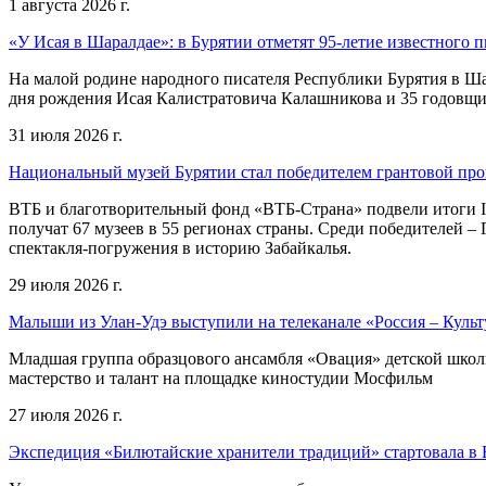
1 августа 2026 г.
«У Исая в Шаралдае»: в Бурятии отметят 95-летие известного п
На малой родине народного писателя Республики Бурятия в Ша
дня рождения Исая Калистратовича Калашникова и 35 годовщин
31 июля 2026 г.
Национальный музей Бурятии стал победителем грантовой пр
ВТБ и благотворительный фонд «ВТБ-Страна» подвели итоги I
получат 67 музеев в 55 регионах страны. Среди победителей 
спектакля-погружения в историю Забайкалья.
29 июля 2026 г.
Малыши из Улан-Удэ выступили на телеканале «Россия – Культ
Младшая группа образцового ансамбля «Овация» детской школы 
мастерство и талант на площадке киностудии Мосфильм
27 июля 2026 г.
Экспедиция «Билютайские хранители традиций» стартовала в 