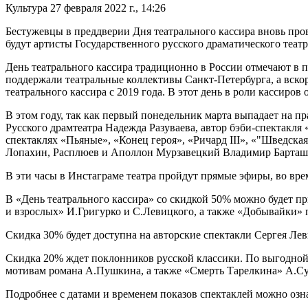
Культура
27 февраля 2022 г., 14:26
Бестужевцы в преддверии Дня театрального кассира вновь про
будут артисты Государственного русского драматического театр
День театрального кассира традиционно в России отмечают в 
поддержали театральные коллективы Санкт-Петербурга, а вскор
театрального кассира с 2019 года. В этот день в роли кассиро
В этом году, так как первый понедельник марта выпадает на п
Русского драмтеатра Надежда Разуваева, автор бэби-спектакля
спектаклях «Пьяные», «Конец героя», «Ричард III», «"Шведская 
Лопахин, Расплюев и Аполлон Мурзавецкий Владимир Барташев
В эти часы в Инстаграме театра пройдут прямые эфиры, во время
В «День театрального кассира» со скидкой 50% можно будет п
и взрослых» И.Григурко и С.Левицкого, а также «Добывайки» 
Скидка 30% будет доступна на авторские спектакли Сергея Лев
Скидка 20% ждет поклонников русской классики. По выгодной
мотивам романа А.Пушкина, а также «Смерть Тарелкина» А.С
Подробнее с датами и временем показов спектаклей можно ознак