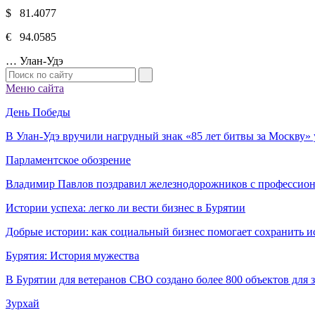
$ 81.4077
€ 94.0585
…
Улан-Удэ
Меню сайта
День Победы
В Улан-Удэ вручили нагрудный знак «85 лет битвы за Москву
Парламентское обозрение
Владимир Павлов поздравил железнодорожников с профессио
Истории успеха: легко ли вести бизнес в Бурятии
Добрые истории: как социальный бизнес помогает сохранить и
Бурятия: История мужества
В Бурятии для ветеранов СВО создано более 800 объектов для
Зурхай