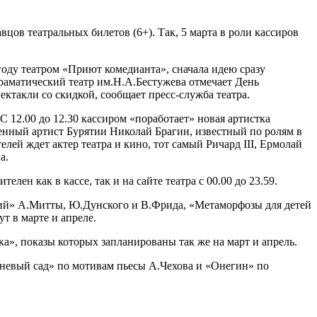
ов театральных билетов (6+). Так, 5 марта в роли кассиров
году театром «Приют комедианта», сначала идею сразу
драматический театр им.Н.А.Бестужева отмечает День
ектакли со скидкой, сообщает пресс-служба театра.
С 12.00 до 12.30 кассиром «поработает» новая артистка
женный артист Бурятии Николай Брагин, известный по ролям в
телей ждет актер театра и кино, тот самый Ричард III, Ермолай
а.
лен как в кассе, так и на сайте театра с 00.00 до 23.59.
твий» А.Митты, Ю.Дунского и В.Фрида, «Метаморфозы для детей
т в марте и апреле.
а», показы которых запланированы так же на март и апрель.
шневый сад» по мотивам пьесы А.Чехова и «Онегин» по