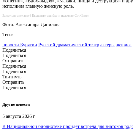
«Онегин», «Вдох-выдох», «Макаки, пицца и деструкция» и друг
исполнила главную женскую роль.
Заметили опечатку? Выделите ошибку и нажмите Ctrl+Enter.
Фото: Александра Данилова
Теги:
новости Бурятии
Русский драматический театр
актеры
актриса
Поделиться
Поделиться
Отправить
Поделиться
Поделиться
Твитнуть
Отправить
Поделиться
Другие новости
5 августа 2026 г.
В Национальной библиотеке пройдет встреча для знатоков род