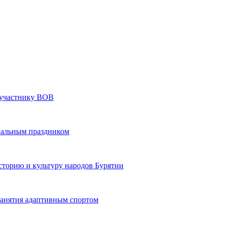
» участнику ВОВ
нальным праздником
сторию и культуру народов Бурятии
 занятия адаптивным спортом