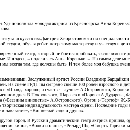
н-Удэ пополнила молодая актриса из Красноярска Анна Коренько
кова.
титута искусств им.Дмитрия Хворостовского по специальности «
ой студии, обучая ребят актерскому мастерству и участвуя в дет
современный театр, который не боится пробовать, экспериментиро
е. И я здесь, – поделилась Анна Коренько. – На самом деле мн
и мы всегда там, где должны быть. И тем более моя бабушка очень
 изменениями. Заслуженный артист России Владимир Барцайкин 
лей. На сцене ГРДТ им сыграно свыше 100 ролей взрослого и дет
 в «Правда хорошо, а счастье – лучше» А.Островского, Коровки
шном дне» В.Покровского, Шаргаев в «Пороге»А.Дударева, Фе
а («Безвины виноватые» А.Островского), Оргон («Тартюф» Ж.-Б.
сь творческая индивидуальность мастера сцены. Последние годы 
е и наказание», «Вишневый сад» и других.
ругой город. В Русский драматический театр актриса пришла, бу
ение кино», «Волки и овцы», «Ричард III», «Смерть Тарелкина»