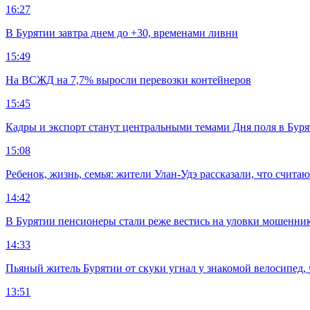
16:27
В Бурятии завтра днем до +30, временами ливни
15:49
На ВСЖД на 7,7% выросли перевозки контейнеров
15:45
Кадры и экспорт станут центральными темами Дня поля в Бур
15:08
Ребенок, жизнь, семья: жители Улан-Удэ рассказали, что счита
14:42
В Бурятии пенсионеры стали реже вестись на уловки мошенни
14:33
Пьяный житель Бурятии от скуки угнал у знакомой велосипед, 
13:51