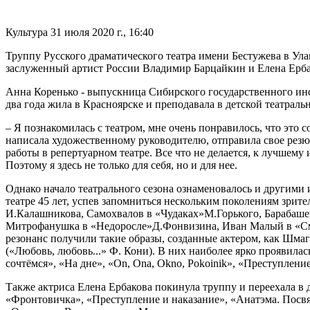
Культура
31 июля 2020 г., 16:40
Труппу Русского драматического театра имени Бестужева в Ула
заслуженный артист России Владимир Барцайкин и Елена Ерба
Анна Коренько - выпускница Сибирского государственного инс
два года жила в Красноярске и преподавала в детской театральн
– Я познакомилась с театром, мне очень понравилось, что это 
написала художественному руководителю, отправила свое резюм
работы в репертуарном театре. Все что не делается, к лучшему 
Поэтому я здесь не только для себя, но и для нее.
Однако начало театрального сезона ознаменовалось и другими
театре 45 лет, успев запомниться нескольким поколениям зрите
И.Калашникова, Самохвалов в «Чудаках»М.Горького, Барабашев
Митрофанушка в «Недоросле»Д.Фонвизина, Иван Малый в «Сме
резонанс получили такие образы, созданные актером, как Шмаг
(«Любовь, любовь...» Ф. Кони). В них наиболее ярко проявила
сочтёмся», «На дне», «On, Ona, Okno, Pokoinik», «Преступлени
Также актриса Елена Ербакова покинула труппу и переехала в д
«Фронтовичка», «Преступление и наказание», «Анатэма. Посвящ