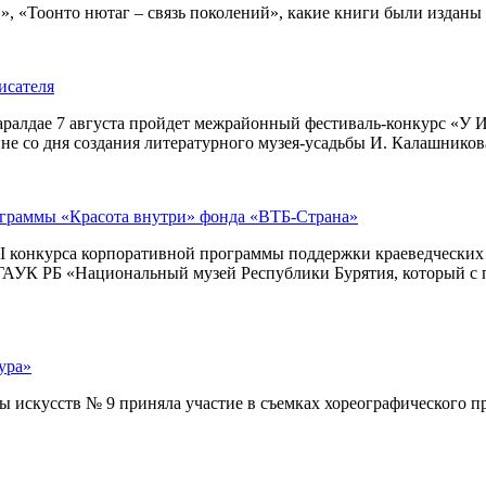
 «Тоонто нютаг – связь поколений», какие книги были изданы за
исателя
ралдае 7 августа пройдет межрайонный фестиваль-конкурс «У И
е со дня создания литературного музея-усадьбы И. Калашникова
ограммы «Красота внутри» фонда «ВТБ-Страна»
I конкурса корпоративной программы поддержки краеведческих м
– ГАУК РБ «Национальный музей Республики Бурятия, который с 
ура»
искусств № 9 приняла участие в съемках хореографического про