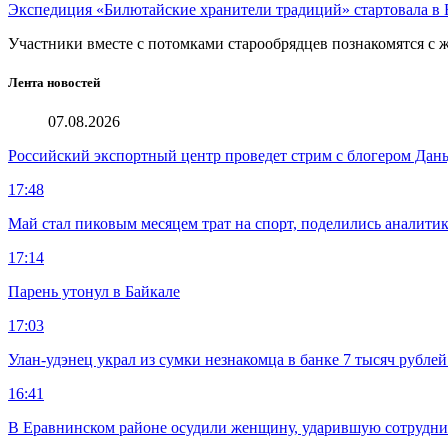
Экспедиция «Билютайские хранители традиций» стартовала в 
Участники вместе с потомками старообрядцев познакомятся с
Лента новостей
07.08.2026
Российский экспортный центр проведет стрим с блогером Дан
17:48
Май стал пиковым месяцем трат на спорт, поделились аналити
17:14
Парень утонул в Байкале
17:03
Улан-удэнец украл из сумки незнакомца в банке 7 тысяч рублей
16:41
В Еравнинском районе осудили женщину, ударившую сотрудни