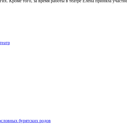
их. Кроме того, за время работы в театре Елена приняла участи
театр
ословных бурятских родов