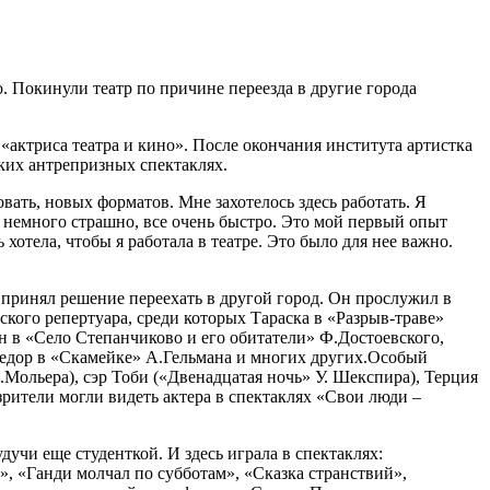
. Покинули театр по причине переезда в другие города
актриса театра и кино». После окончания института артистка
ских антрепризных спектаклях.
вать, новых форматов. Мне захотелось здесь работать. Я
е немного страшно, все очень быстро. Это мой первый опыт
 хотела, чтобы я работала в театре. Это было для нее важно.
принял решение переехать в другой город. Он прослужил в
ского репертуара, среди которых Тараска в «Разрыв-траве»
н в «Село Степанчиково и его обитатели» Ф.Достоевского,
дор в «Скамейке» А.Гельмана и многих других.Особый
Мольера), сэр Тоби («Двенадцатая ночь» У. Шекспира), Терция
зрители могли видеть актера в спектаклях «Свои люди –
дучи еще студенткой. И здесь играла в спектаклях:
, «Ганди молчал по субботам», «Сказка странствий»,