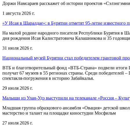
Доржи Намсараев расскажет об истории проектов «Сэлэнгэмни»,
1 августа 2026 г.
«У Исая в Шаралдае»: в Бурятии отметят 95-летие известного п
На малой родине народного писателя Республики Бурятия в Ша
дня рождения Исая Калистратовича Калашникова и 35 годовщин
31 июля 2026 г.
Национальный музей Бурятии стал победителем грантовой пр
ВТБ и благотворительный фонд «ВТБ-Страна» подвели итоги I
получат 67 музеев в 55 регионах страны. Среди победителей 
спектакля-погружения в историю Забайкалья.
29 июля 2026 г.
Малыши из Улан-Удэ выступили на телеканале «Россия – Культ
Младшая группа образцового ансамбля «Овация» детской школы 
мастерство и талант на площадке киностудии Мосфильм
27 июля 2026 г.