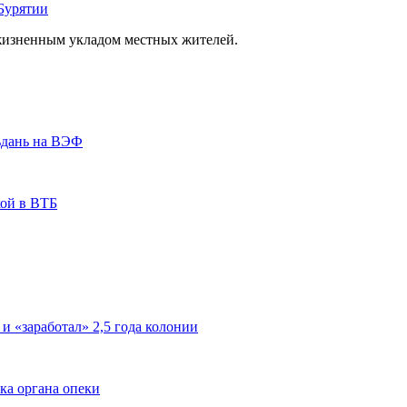
Бурятии
 жизненным укладом местных жителей.
ьдань на ВЭФ
кой в ВТБ
 и «заработал» 2,5 года колонии
ка органа опеки