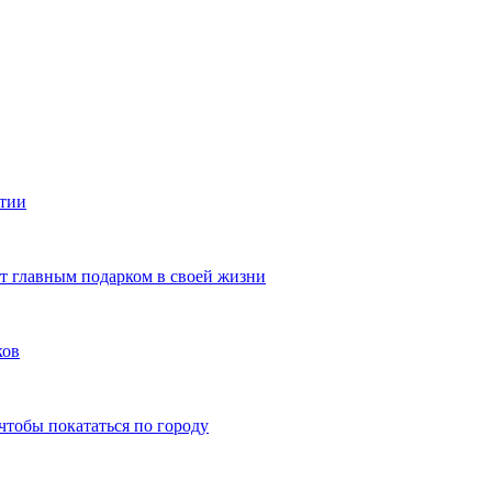
ятии
ют главным подарком в своей жизни
ков
чтобы покататься по городу