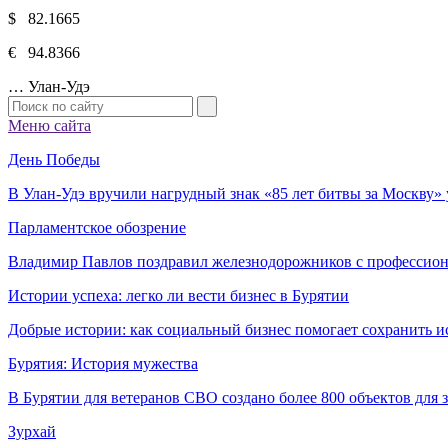
$ 82.1665
€ 94.8366
…
Улан-Удэ
Меню сайта
День Победы
В Улан-Удэ вручили нагрудный знак «85 лет битвы за Москву
Парламентское обозрение
Владимир Павлов поздравил железнодорожников с профессио
Истории успеха: легко ли вести бизнес в Бурятии
Добрые истории: как социальный бизнес помогает сохранить и
Бурятия: История мужества
В Бурятии для ветеранов СВО создано более 800 объектов для
Зурхай