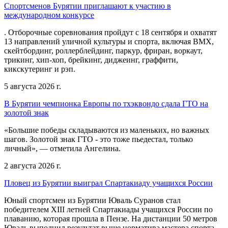
Спортсменов Бурятии приглашают к участию в
международном конкурсе
. Отборочные соревнования пройдут с 18 сентября и охватят
13 направлений уличной культуры и спорта, включая BMX,
скейтбординг, роллерблейдинг, паркур, фриран, воркаут,
трикинг, хип-хоп, брейкинг, диджеинг, граффити,
кикскутеринг и рэп.
5 августа 2026 г.
В Бурятии чемпионка Европы по тхэквондо сдала ГТО на
золотой знак
«Большие победы складываются из маленьких, но важных
шагов. Золотой знак ГТО - это тоже пьедестал, только
личный», — отметила Ангелина.
2 августа 2026 г.
Пловец из Бурятии выиграл Спартакиаду учащихся России
Юный спортсмен из Бурятии Юваль Суранов стал
победителем XIII летней Спартакиады учащихся России по
плаванию, которая прошла в Пензе. На дистанции 50 метров
Юваль выполнил результат выше норматива мастера спорта