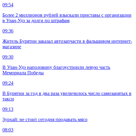
09:54
Более 2 миллионов рублей взыскали приставы с организации
в Улан-Удэ за долги по штрафам
09:36
Житель Бурятии заказал автозапчасти в фальшивом интернет-
магазине
09:30
В Улан-Удэ наполовину благоустроили левую часть
Мемориала Победы
09:24
В Бурятии за год в два раза увеличилось число самозанятых в
такси
09:13
Зурхай: не стоит сегодня продавать мясо
08:03