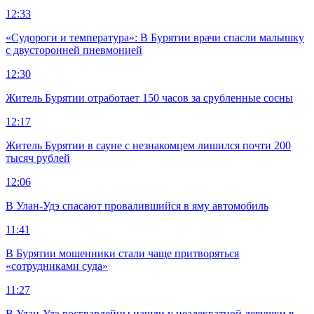
12:33
«Судороги и температура»: В Бурятии врачи спасли малышку
с двусторонней пневмонией
12:30
Житель Бурятии отработает 150 часов за срубленные сосны
12:17
Житель Бурятии в сауне с незнакомцем лишился почти 200
тысяч рублей
12:06
В Улан-Удэ спасают провалившийся в яму автомобиль
11:41
В Бурятии мошенники стали чаще притворяться
«сотрудниками суда»
11:27
В Улан-Удэ росгвардейцы нашли у неадекватной девушки в