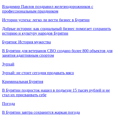
Владимир Павлов поздравил железнодорожников с
профессиональным праздником
Истории успеха: легко ли вести бизнес в Бурятии
Добрые истории: как социальный бизнес помогает сохранить
историю и культуру народов Бурятии
Бурятия: История мужества
В Бурятии для ветеранов СВО создано более 800 объектов для
занятия адаптивным спортом
Зурхай
Зурхай: не стоит сегодня продавать мясо
Криминальная Бурятия
В Бурятии подросток нашел в подъезде 15 тысяч рублей и не
стал их присваивать себе
Погода
В Бурятии завтра сохранится жаркая погода