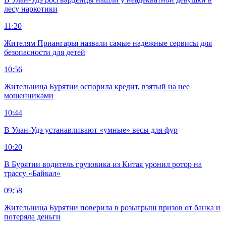
лесу наркотики
11:20
Жителям Приангарья назвали самые надежные сервисы для
безопасности для детей
10:56
Жительница Бурятии оспорила кредит, взятый на нее
мошенниками
10:44
В Улан-Удэ устанавливают «умные» весы для фур
10:20
В Бурятии водитель грузовика из Китая уронил ротор на
трассу «Байкал»
09:58
Жительница Бурятии поверила в розыгрыш призов от банка и
потеряла деньги