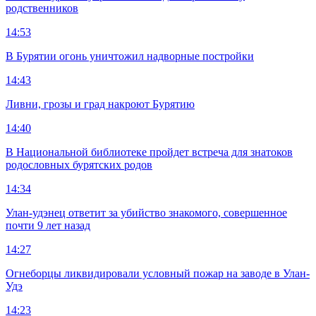
родственников
14:53
В Бурятии огонь уничтожил надворные постройки
14:43
Ливни, грозы и град накроют Бурятию
14:40
В Национальной библиотеке пройдет встреча для знатоков
родословных бурятских родов
14:34
Улан-удэнец ответит за убийство знакомого, совершенное
почти 9 лет назад
14:27
Огнеборцы ликвидировали условный пожар на заводе в Улан-
Удэ
14:23