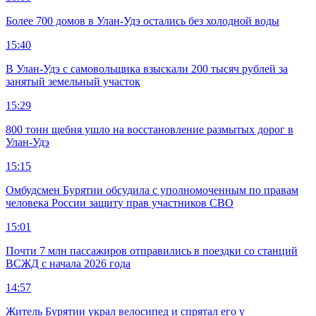
Более 700 домов в Улан-Удэ остались без холодной воды
15:40
В Улан-Удэ с самовольщика взыскали 200 тысяч рублей за
занятый земельный участок
15:29
800 тонн щебня ушло на восстановление размытых дорог в
Улан-Удэ
15:15
Омбудсмен Бурятии обсудила с уполномоченным по правам
человека России защиту прав участников СВО
15:01
Почти 7 млн пассажиров отправились в поездки со станций
ВСЖД с начала 2026 года
14:57
Житель Бурятии украл велосипед и спрятал его у