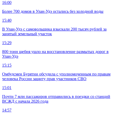
16:00
Более 700 домов в Улан-Удэ остались без холодной воды
15:40
В Улан-Удэ с самовольщика взыскали 200 тысяч рублей за
занятый земельный участок
15:29
800 тонн щебня ушло на восстановление размытых дорог в
Улан-Удэ
15:15
Омбудсмен Бурятии обсудила с уполномоченным по правам
человека России защиту прав участников СВО
15:01
Почти 7 млн пассажиров отправились в поездки со станций
ВСЖД с начала 2026 года
14:57