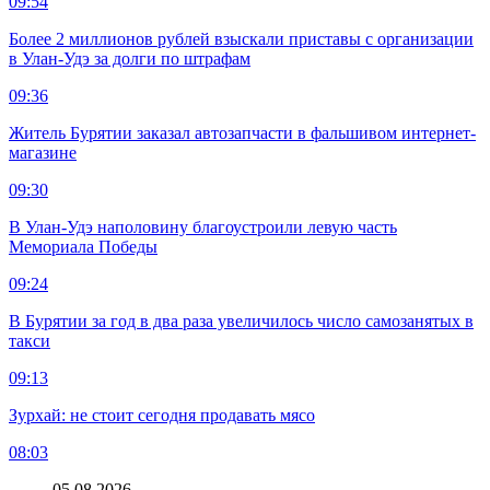
09:54
Более 2 миллионов рублей взыскали приставы с организации
в Улан-Удэ за долги по штрафам
09:36
Житель Бурятии заказал автозапчасти в фальшивом интернет-
магазине
09:30
В Улан-Удэ наполовину благоустроили левую часть
Мемориала Победы
09:24
В Бурятии за год в два раза увеличилось число самозанятых в
такси
09:13
Зурхай: не стоит сегодня продавать мясо
08:03
05.08.2026