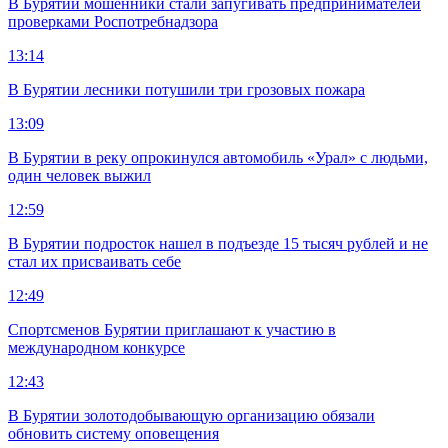
В Бурятии мошенники стали запугивать предпринимателей
проверками Роспотребнадзора
13:14
В Бурятии лесники потушили три грозовых пожара
13:09
В Бурятии в реку опрокинулся автомобиль «Урал» с людьми,
один человек выжил
12:59
В Бурятии подросток нашел в подъезде 15 тысяч рублей и не
стал их присваивать себе
12:49
Спортсменов Бурятии приглашают к участию в
международном конкурсе
12:43
В Бурятии золотодобывающую организацию обязали
обновить систему оповещения