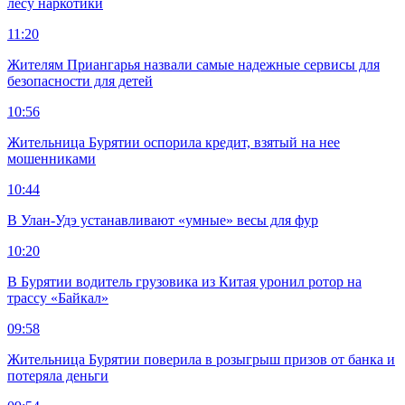
лесу наркотики
11:20
Жителям Приангарья назвали самые надежные сервисы для
безопасности для детей
10:56
Жительница Бурятии оспорила кредит, взятый на нее
мошенниками
10:44
В Улан-Удэ устанавливают «умные» весы для фур
10:20
В Бурятии водитель грузовика из Китая уронил ротор на
трассу «Байкал»
09:58
Жительница Бурятии поверила в розыгрыш призов от банка и
потеряла деньги