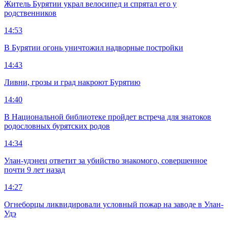
Житель Бурятии украл велосипед и спрятал его у
родственников
14:53
В Бурятии огонь уничтожил надворные постройки
14:43
Ливни, грозы и град накроют Бурятию
14:40
В Национальной библиотеке пройдет встреча для знатоков
родословных бурятских родов
14:34
Улан-удэнец ответит за убийство знакомого, совершенное
почти 9 лет назад
14:27
Огнеборцы ликвидировали условный пожар на заводе в Улан-
Удэ