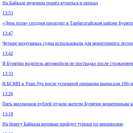
На Байкале мужчина пошёл купаться и пропал
13:53
«День поля» сегодня проходит в Тарбагатайском районе Бурят
13:47
Четыре воздушных судна использовали для мониторинга лесоп
13:42
В Бурятии водитель автомобиля не пострадал после столкновен
13:33
В БСМП в Улан-Удэ после успешной операции выписали 100-
13:26
Пять миллионов рублей отдали жители Бурятии мошенникам з
13:18
На берегу Байкала впервые пройдет турнир по миниволею