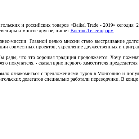
льских и российских товаров «Baikal Trade - 2019» сегодня, 2
сувениры и многое другое, пишет
Восток-Телеинформ
.
изнес-миссии. Главной целью миссии стало выстраивание долг
ации совместных проектов, укрепление дружественных и пригр
Мы рады, что это хорошая традиция продолжается. Хочу пожела
го покупателя, - сказал врио первого заместителя председателя
было ознакомиться с предложениями туров в Монголию и попул
нгольских делегатов специально работали переводчики. В конце