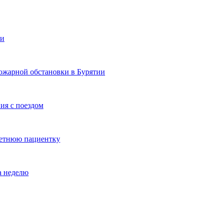
ии
ожарной обстановки в Бурятии
ия с поездом
летнюю пациентку
а неделю