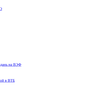
ВО
ьдань на ВЭФ
кой в ВТБ