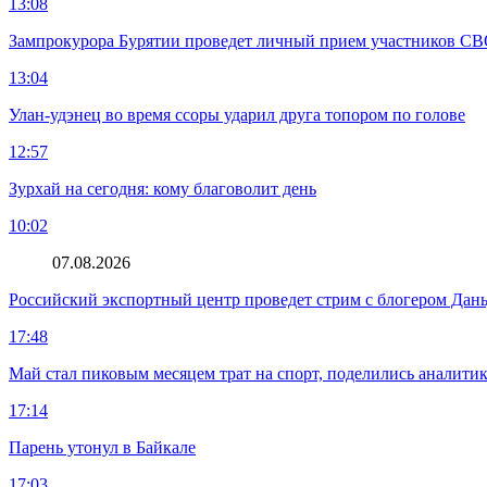
13:08
Зампрокурора Бурятии проведет личный прием участников С
13:04
Улан-удэнец во время ссоры ударил друга топором по голове
12:57
Зурхай на сегодня: кому благоволит день
10:02
07.08.2026
Российский экспортный центр проведет стрим с блогером Дан
17:48
Май стал пиковым месяцем трат на спорт, поделились аналити
17:14
Парень утонул в Байкале
17:03