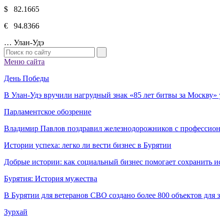
$ 82.1665
€ 94.8366
…
Улан-Удэ
Меню сайта
День Победы
В Улан-Удэ вручили нагрудный знак «85 лет битвы за Москву
Парламентское обозрение
Владимир Павлов поздравил железнодорожников с профессио
Истории успеха: легко ли вести бизнес в Бурятии
Добрые истории: как социальный бизнес помогает сохранить и
Бурятия: История мужества
В Бурятии для ветеранов СВО создано более 800 объектов для
Зурхай