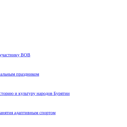
» участнику ВОВ
нальным праздником
сторию и культуру народов Бурятии
 занятия адаптивным спортом