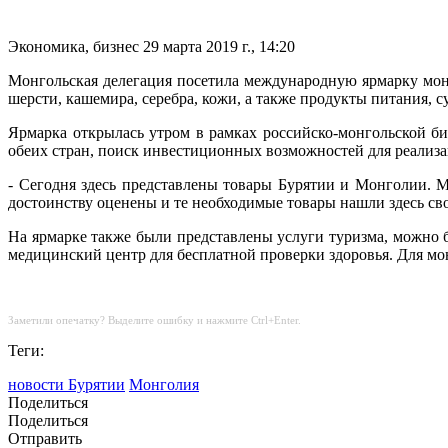
Экономика, бизнес
29 марта 2019 г., 14:20
Монгольская делегация посетила международную ярмарку монго
шерсти, кашемира, серебра, кожи, а также продукты питания, 
Ярмарка открылась утром в рамках российско-монгольской б
обеих стран, поиск инвестиционных возможностей для реализ
- Сегодня здесь представлены товары Бурятии и Монголии. 
достоинству оценены и те необходимые товары нашли здесь свое
На ярмарке также были представлены услуги туризма, можно 
медицинский центр для бесплатной проверки здоровья. Для мо
Заметили опечатку? Выделите ошибку и нажмите Ctrl+Enter.
Теги:
новости Бурятии
Монголия
Поделиться
Поделиться
Отправить