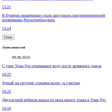
13:21
В Бурятии мошенники стали запугивать предпринимателей
проверками Роспотребнадзора
13:14
Close
Лента новостей
09.08.2026
С улиц Улан-Удэ откачивают воду после затяжного дождя
10:25
Зурхай на сегодня: стрижка волос –к счастью
10:21
Двухлетний ребенок выпал из окна пятого этажа в Улан-Удэ
10:16