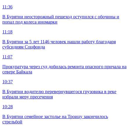
11:36
В Бурятии неосторожный пешеход оступился с обочины и
попал под колеса иномарки
11:18
В Бурятии за 5 лет 1146 человек нашли работу благодаря
субсидиям Соцфонда
11:07
Прокуратура через суд добилась ремонта опасного причала на
севере Байкала
10:37
В Бурятии водителю перевернувшегося грузовика в реке
избрали меру пресечения
10:28
В Бурятии семейное застолье на Троицу закончилось
стрельбой