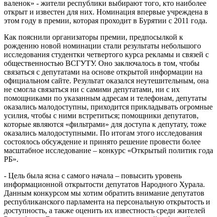
валенок» - жители республики выбирают того, кто наиболее
открыт и известен для них. Номинация впервые учреждена в
этом году в премии, которая проходит в Бурятии с 2011 года.
Как пояснили организаторы премии, предпосылкой к
рождению новой номинации стали результаты небольшого
исследования студентки четвертого курса рекламы и связей с
общественностью ВСГУТУ. Оно заключалось в том, чтобы
связаться с депутатами на основе открытой информации на
официальном сайте. Результат оказался неутешительным, она
не смогла связаться ни с самими депутатами, ни с их
помощниками по указанным адресам и телефонам, депутаты
оказались малодоступны, приходится прикладывать огромные
усилия, чтобы с ними встретиться; помощники депутатов,
которые являются «фильтрами» для доступа к депутату, тоже
оказались малодоступными. По итогам этого исследования
состоялось обсуждение и принято решение провести более
масштабное исследование – конкурс «Открытый политик года
РБ».
- Цель была ясна с самого начала – повысить уровень
информационной открытости депутатов Народного Хурала.
Данным конкурсом мы хотим обратить внимание депутатов
республиканского парламента на персональную открытость и
доступность, а также оценить их известность среди жителей