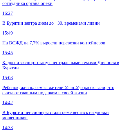
сотрудника органа опеки
16:27
В Бурятии завтра днем до +30, временами ливни
15:49
На ВСЖД на 7,7% выросли перевозки контейнеров
15:45
Кадры и экспорт станут центральными темами Дня поля в
Бурятии
15:08
Ребенок, жизнь, семья: жители Улан-Удэ рассказали, что
считают главным подарком в своей жизни
14:42
В Бурятии пенсионеры стали реже вестись на уловки
мошенников
14:33