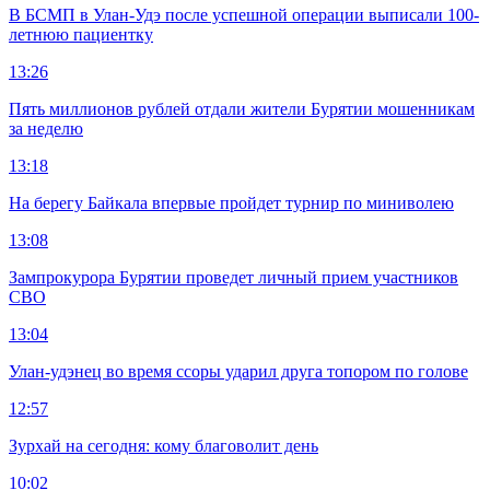
В БСМП в Улан-Удэ после успешной операции выписали 100-
летнюю пациентку
13:26
Пять миллионов рублей отдали жители Бурятии мошенникам
за неделю
13:18
На берегу Байкала впервые пройдет турнир по миниволею
13:08
Зампрокурора Бурятии проведет личный прием участников
СВО
13:04
Улан-удэнец во время ссоры ударил друга топором по голове
12:57
Зурхай на сегодня: кому благоволит день
10:02