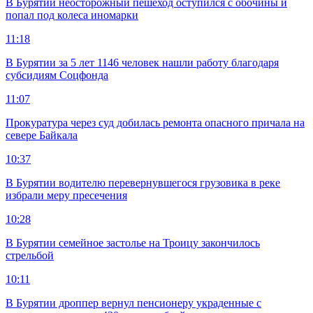
В Бурятии неосторожный пешеход оступился с обочины и
попал под колеса иномарки
11:18
В Бурятии за 5 лет 1146 человек нашли работу благодаря
субсидиям Соцфонда
11:07
Прокуратура через суд добилась ремонта опасного причала на
севере Байкала
10:37
В Бурятии водителю перевернувшегося грузовика в реке
избрали меру пресечения
10:28
В Бурятии семейное застолье на Троицу закончилось
стрельбой
10:11
В Бурятии дроппер вернул пенсионеру украденные с