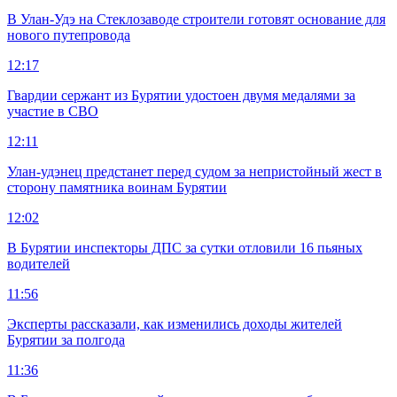
В Улан-Удэ на Стеклозаводе строители готовят основание для
нового путепровода
12:17
Гвардии сержант из Бурятии удостоен двумя медалями за
участие в СВО
12:11
Улан-удэнец предстанет перед судом за непристойный жест в
сторону памятника воинам Бурятии
12:02
В Бурятии инспекторы ДПС за сутки отловили 16 пьяных
водителей
11:56
Эксперты рассказали, как изменились доходы жителей
Бурятии за полгода
11:36