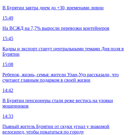
В Бурятии завтра днем до +30, временами ливни
15:49
На ВСЖД на 7,7% выросли перевозки контейнеров
15:45
Кадры и экспорт станут центральными темами Дня поля в
Бурятии
15:08
Ребенок, жизнь, семья: жители Улан-Удэ рассказали, что
считают главным подарком в своей жизни
14:42
В Бурятии пенсионеры стали реже вестись на уловки
мошенников
14:33
Пьяный житель Бурятии от скуки угнал у знакомой
велосипед, чтобы покататься по городу