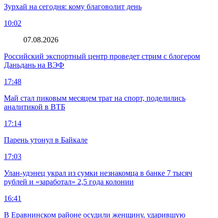
Зурхай на сегодня: кому благоволит день
10:02
07.08.2026
Российский экспортный центр проведет стрим с блогером
Даньдань на ВЭФ
17:48
Май стал пиковым месяцем трат на спорт, поделились
аналитикой в ВТБ
17:14
Парень утонул в Байкале
17:03
Улан-удэнец украл из сумки незнакомца в банке 7 тысяч
рублей и «заработал» 2,5 года колонии
16:41
В Еравнинском районе осудили женщину, ударившую