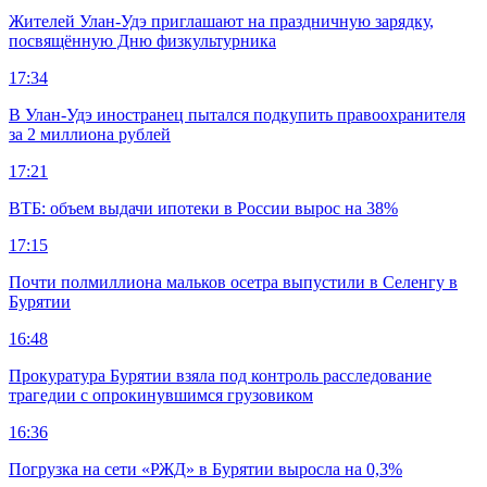
Жителей Улан-Удэ приглашают на праздничную зарядку,
посвящённую Дню физкультурника
17:34
В Улан-Удэ иностранец пытался подкупить правоохранителя
за 2 миллиона рублей
17:21
ВТБ: объем выдачи ипотеки в России вырос на 38%
17:15
Почти полмиллиона мальков осетра выпустили в Селенгу в
Бурятии
16:48
Прокуратура Бурятии взяла под контроль расследование
трагедии с опрокинувшимся грузовиком
16:36
Погрузка на сети «РЖД» в Бурятии выросла на 0,3%