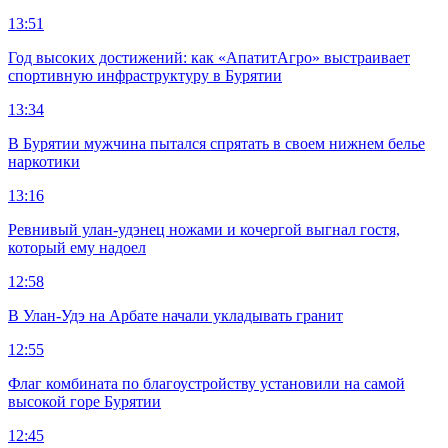
13:51
Год высоких достижений: как «АпатитАгро» выстраивает
спортивную инфраструктуру в Бурятии
13:34
В Бурятии мужчина пытался спрятать в своем нижнем белье
наркотики
13:16
Ревнивый улан-удэнец ножами и кочергой выгнал гостя,
который ему надоел
12:58
В Улан-Удэ на Арбате начали укладывать гранит
12:55
Флаг комбината по благоустройству установили на самой
высокой горе Бурятии
12:45