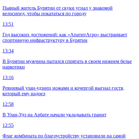
Пьяный житель Бурятии от скуки угнал у знакомой
велосипед, чтобы покататься по городу
13:51
Год высоких достижений: как «АпатитАгро» выстраивает
спортивную инфраструктуру в Бурятии
13:34
В Бурятии мужчина пытался спрятать в своем нижнем белье
наркотики
13:16
Ревнивый улан-удэнец ножами и кочергой выгнал гостя,
который ему надоел
12:58
В Улан-Удэ на Арбате начали укладывать гранит
12:55
Флаг комбината по благоустройству установили на самой