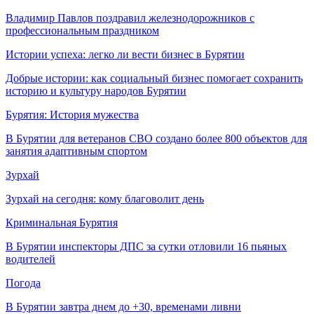
Владимир Павлов поздравил железнодорожников с
профессиональным праздником
Истории успеха: легко ли вести бизнес в Бурятии
Добрые истории: как социальный бизнес помогает сохранить
историю и культуру народов Бурятии
Бурятия: История мужества
В Бурятии для ветеранов СВО создано более 800 объектов для
занятия адаптивным спортом
Зурхай
Зурхай на сегодня: кому благоволит день
Криминальная Бурятия
В Бурятии инспекторы ДПС за сутки отловили 16 пьяных
водителей
Погода
В Бурятии завтра днем до +30, временами ливни