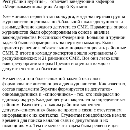
Республики Бурятия», - отмечает заведующий кафедрой
«Медиакоммунникации» Андрей Кузьмин.
Уже миновал первый этап конкурса, когда экспертная группа
журналистов оценивала по 5-балльной шкале доступность и
взаимодействие каждого депутата со СМИ. Параметры опроса
журналистов были сформированы на основе анализа
законодательства Российской Федерации. Большой и трудной
задачей было сформировать экспертную команду. Было
принято решение в обязательном порядке опросить районные
СМИ. В итоге в команду экспертов вошли журналисты 8
республиканских и 21 районных СМИ. Все они легко шли
навстречу организаторам Премии и оценили каждого
депутата честно и объективно.
Не менее, а то и более сложной задачей оказалось
формирование листов опроса для журналистов. Как известно,
состав парламента Бурятии формируется из депутатов-
одномандатников и «списочников» - тех, кто избирался по
единому округу. Каждый депутат закреплен за определенным
районом. Выяснить, за каким районом закреплен
депутат-«списочник» было не просто в связи с отсутствием
информации о их контактах. Студентам понадобилось немало
времени для поиска каналов связи с депутатами и их
помощниками. Тем не менее эта задача была решена и для