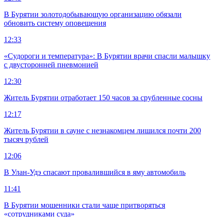
В Бурятии золотодобывающую организацию обязали
обновить систему оповещения
12:33
«Судороги и температура»: В Бурятии врачи спасли малышку
с двусторонней пневмонией
12:30
Житель Бурятии отработает 150 часов за срубленные сосны
12:17
Житель Бурятии в сауне с незнакомцем лишился почти 200
тысяч рублей
12:06
В Улан-Удэ спасают провалившийся в яму автомобиль
11:41
В Бурятии мошенники стали чаще притворяться
«сотрудниками суда»