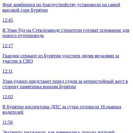
Флаг комбината по благоустройству установили на самой
высокой горе Бурятии
12:45
В Улан-Удэ на Стеклозаводе строители готовят основание для
нового путепровода
12:17
Гвардии сержант из Бурятии удостоен двумя медалями за
участие в СВО
12:11
Улан-удэнец предстанет перед судом за непристойный жест в
сторону памятника воинам Бурятии
12:02
В Бурятии инспекторы ДПС за сутки отловили 16 пьяных
водителей
11:56
Эксперты рассказали, как изменились доходы жителей