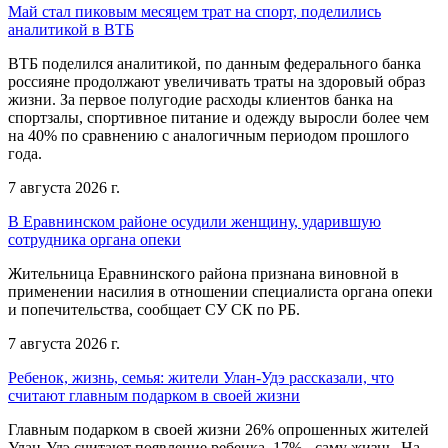
Май стал пиковым месяцем трат на спорт, поделились
аналитикой в ВТБ
ВТБ поделился аналитикой, по данным федерального банка
россияне продолжают увеличивать траты на здоровый образ
жизни. За первое полугодие расходы клиентов банка на
спортзалы, спортивное питание и одежду выросли более чем
на 40% по сравнению с аналогичным периодом прошлого
года.
7 августа 2026 г.
В Еравнинском районе осудили женщину, ударившую
сотрудника органа опеки
Жительница Еравнинского района признана виновной в
применении насилия в отношении специалиста органа опеки
и попечительства, сообщает СУ СК по РБ.
7 августа 2026 г.
Ребенок, жизнь, семья: жители Улан-Удэ рассказали, что
считают главным подарком в своей жизни
Главным подарком в своей жизни 26% опрошенных жителей
Улан-Удэ считают появление ребенка. 17% - саму жизнь. На