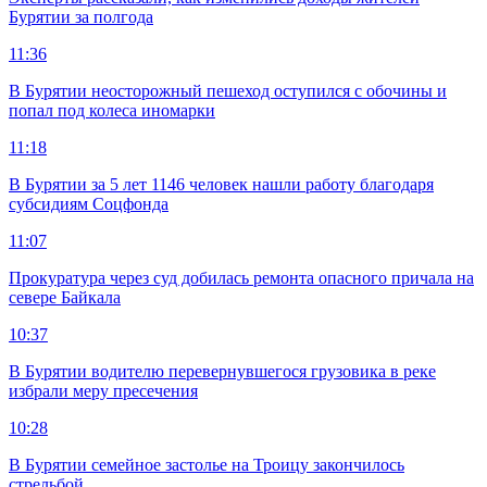
Бурятии за полгода
11:36
В Бурятии неосторожный пешеход оступился с обочины и
попал под колеса иномарки
11:18
В Бурятии за 5 лет 1146 человек нашли работу благодаря
субсидиям Соцфонда
11:07
Прокуратура через суд добилась ремонта опасного причала на
севере Байкала
10:37
В Бурятии водителю перевернувшегося грузовика в реке
избрали меру пресечения
10:28
В Бурятии семейное застолье на Троицу закончилось
стрельбой