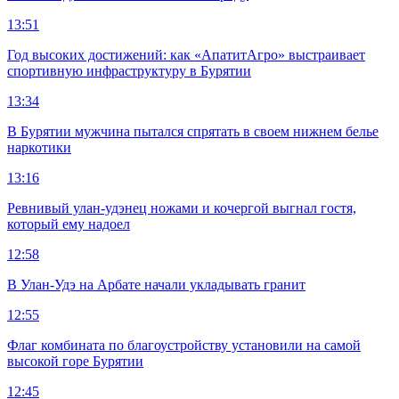
13:51
Год высоких достижений: как «АпатитАгро» выстраивает
спортивную инфраструктуру в Бурятии
13:34
В Бурятии мужчина пытался спрятать в своем нижнем белье
наркотики
13:16
Ревнивый улан-удэнец ножами и кочергой выгнал гостя,
который ему надоел
12:58
В Улан-Удэ на Арбате начали укладывать гранит
12:55
Флаг комбината по благоустройству установили на самой
высокой горе Бурятии
12:45