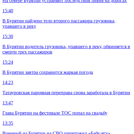
На севере Бурятии устраняют последствия ливня на дорогах
15:40
В Бурятии найдено тело второго пассажира грузовика,
упавшего в реку
15:30
В Бурятии водитель грузовика, упавшего в реку, обвиняется в
смерти трех пассажиров
15:24
В Бурятии завтра сохранится жаркая погода
14:23
Татауровская паромная переправа снова заработала в Бурятии
13:47
Глава Бурятии на фестивале ТОС попал на свадьбу
13:35
Военный из Бурятии на СВО уничтожил «Бабу-ягу»