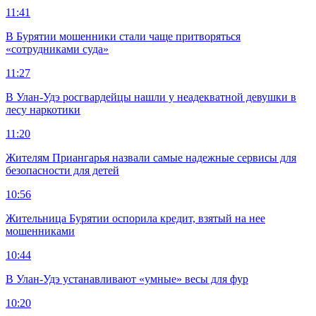
11:41
В Бурятии мошенники стали чаще притворяться
«сотрудниками суда»
11:27
В Улан-Удэ росгвардейцы нашли у неадекватной девушки в
лесу наркотики
11:20
Жителям Приангарья назвали самые надежные сервисы для
безопасности для детей
10:56
Жительница Бурятии оспорила кредит, взятый на нее
мошенниками
10:44
В Улан-Удэ устанавливают «умные» весы для фур
10:20