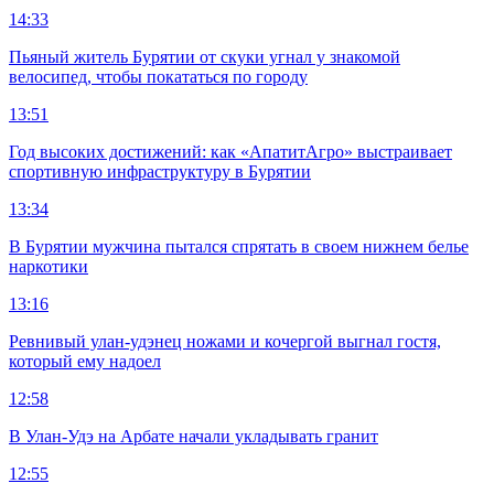
14:33
Пьяный житель Бурятии от скуки угнал у знакомой
велосипед, чтобы покататься по городу
13:51
Год высоких достижений: как «АпатитАгро» выстраивает
спортивную инфраструктуру в Бурятии
13:34
В Бурятии мужчина пытался спрятать в своем нижнем белье
наркотики
13:16
Ревнивый улан-удэнец ножами и кочергой выгнал гостя,
который ему надоел
12:58
В Улан-Удэ на Арбате начали укладывать гранит
12:55