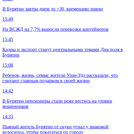
В Бурятии завтра днем до +30, временами ливни
15:49
На ВСЖД на 7,7% выросли перевозки контейнеров
15:45
Кадры и экспорт станут центральными темами Дня поля в
Бурятии
15:08
Ребенок, жизнь, семья: жители Улан-Удэ рассказали, что
считают главным подарком в своей жизни
14:42
В Бурятии пенсионеры стали реже вестись на уловки
мошенников
14:33
Пьяный житель Бурятии от скуки угнал у знакомой
велосипед, чтобы покататься по городу