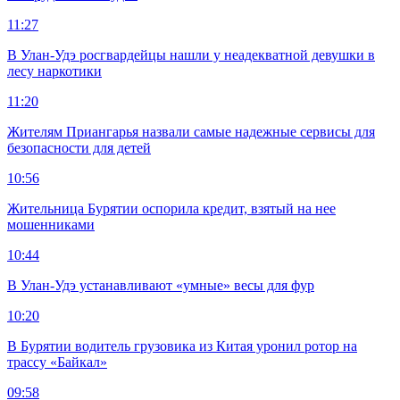
11:27
В Улан-Удэ росгвардейцы нашли у неадекватной девушки в
лесу наркотики
11:20
Жителям Приангарья назвали самые надежные сервисы для
безопасности для детей
10:56
Жительница Бурятии оспорила кредит, взятый на нее
мошенниками
10:44
В Улан-Удэ устанавливают «умные» весы для фур
10:20
В Бурятии водитель грузовика из Китая уронил ротор на
трассу «Байкал»
09:58