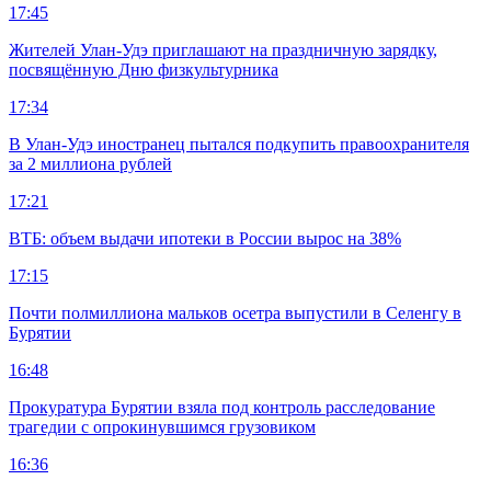
17:45
Жителей Улан-Удэ приглашают на праздничную зарядку,
посвящённую Дню физкультурника
17:34
В Улан-Удэ иностранец пытался подкупить правоохранителя
за 2 миллиона рублей
17:21
ВТБ: объем выдачи ипотеки в России вырос на 38%
17:15
Почти полмиллиона мальков осетра выпустили в Селенгу в
Бурятии
16:48
Прокуратура Бурятии взяла под контроль расследование
трагедии с опрокинувшимся грузовиком
16:36