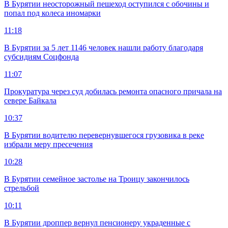
В Бурятии неосторожный пешеход оступился с обочины и
попал под колеса иномарки
11:18
В Бурятии за 5 лет 1146 человек нашли работу благодаря
субсидиям Соцфонда
11:07
Прокуратура через суд добилась ремонта опасного причала на
севере Байкала
10:37
В Бурятии водителю перевернувшегося грузовика в реке
избрали меру пресечения
10:28
В Бурятии семейное застолье на Троицу закончилось
стрельбой
10:11
В Бурятии дроппер вернул пенсионеру украденные с