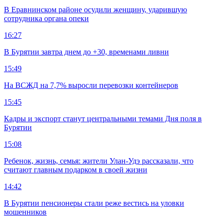
В Еравнинском районе осудили женщину, ударившую
сотрудника органа опеки
16:27
В Бурятии завтра днем до +30, временами ливни
15:49
На ВСЖД на 7,7% выросли перевозки контейнеров
15:45
Кадры и экспорт станут центральными темами Дня поля в
Бурятии
15:08
Ребенок, жизнь, семья: жители Улан-Удэ рассказали, что
считают главным подарком в своей жизни
14:42
В Бурятии пенсионеры стали реже вестись на уловки
мошенников