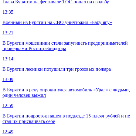
Глава Бурятии на фестивале ТОС попал на свадьбу
13:35
Военный из Бурятии на СВО уничтожил «Бабу-ягу»
13:21
В Бурятии мошенники стали запугивать предпринимателей
проверками Роспотребнадзора
13:14
В Бурятии лесники потушили три грозовых пожара
13:09
В Бурятии в реку опрокинулся автомобиль «Урал» с людьми,
один человек выжил
12:59
В Бурятии подросток нашел в подъезде 15 тысяч рублей и не
стал их присваивать себе
12:49