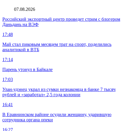
07.08.2026
Российский экспортный центр проведет стрим с блогером
Даньдань на ВЭФ
17:48
Май стал пиковым месяцем трат на спорт, поделились
аналитикой в ВТБ
17:14
Парень утонул в Байкале
17:03
Улан-удэнец украл из сумки незнакомца в банке 7 тысяч
рублей и «заработал» 2,5 года колонии
16:41
В Еравнинском районе осудили женщину, ударившую
сотрудника органа опеки
16:27