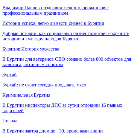
Владимир Павлов поздравил железнодорожников с
профессиональным праздником
Истории успеха: легко ли вести бизнес в Бурятии
Добрые истории: как социальный бизнес помогает сохранить
историю и культуру народов Бурятии
Бурятия: История мужества
В Бурятии для ветеранов СВО создано более 800 объектов для
занятия адаптивным спортом
Зурхай
Зурхай: не стоит сегодня продавать мясо
Криминальная Бурятия
В Бурятии инспекторы ДПС за сутки отловили 16 пьяных
водителей
Погода
В Бурятии завтра днем до +30, временами ливни