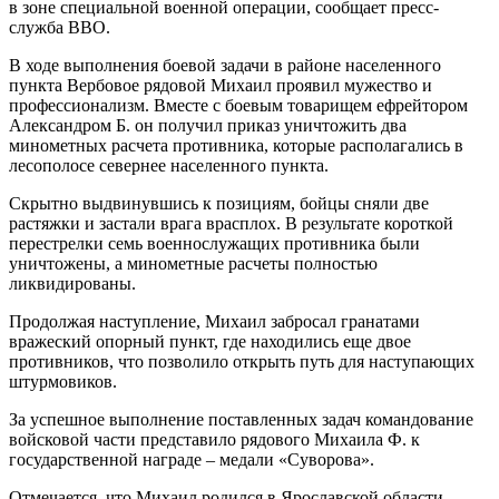
в зоне специальной военной операции, сообщает пресс-
служба ВВО.
В ходе выполнения боевой задачи в районе населенного
пункта Вербовое рядовой Михаил проявил мужество и
профессионализм. Вместе с боевым товарищем ефрейтором
Александром Б. он получил приказ уничтожить два
минометных расчета противника, которые располагались в
лесополосе севернее населенного пункта.
Скрытно выдвинувшись к позициям, бойцы сняли две
растяжки и застали врага врасплох. В результате короткой
перестрелки семь военнослужащих противника были
уничтожены, а минометные расчеты полностью
ликвидированы.
Продолжая наступление, Михаил забросал гранатами
вражеский опорный пункт, где находились еще двое
противников, что позволило открыть путь для наступающих
штурмовиков.
За успешное выполнение поставленных задач командование
войсковой части представило рядового Михаила Ф. к
государственной награде – медали «Суворова».
Отмечается, что Михаил родился в Ярославской области.