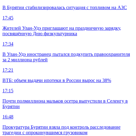
В Бурятии стабилизировалась ситуация с топливом на АЗС
17:45
Жителей Улан-Удэ приглашают на праздничную зарядку,
посвящённую Дню физкультурника
17:34
В Улан-Удэ иностранец пытался подкупить правоохранителя
за 2 миллиона рублей
17:21
ВТБ: объем выдачи ипотеки в России вырос на 38%
17:15
Почти полмиллиона мальков осетра выпустили в Селенгу в
Бурятии
16:48
Прокуратура Бурятии взяла под контроль расследование
трагедии с опрокинувшимся грузовиком