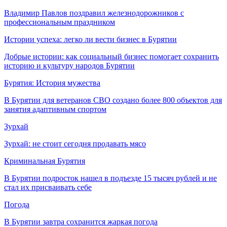
Владимир Павлов поздравил железнодорожников с
профессиональным праздником
Истории успеха: легко ли вести бизнес в Бурятии
Добрые истории: как социальный бизнес помогает сохранить
историю и культуру народов Бурятии
Бурятия: История мужества
В Бурятии для ветеранов СВО создано более 800 объектов для
занятия адаптивным спортом
Зурхай
Зурхай: не стоит сегодня продавать мясо
Криминальная Бурятия
В Бурятии подросток нашел в подъезде 15 тысяч рублей и не
стал их присваивать себе
Погода
В Бурятии завтра сохранится жаркая погода