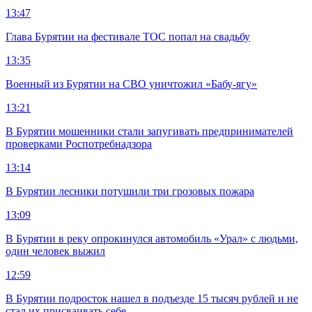
13:47
Глава Бурятии на фестивале ТОС попал на свадьбу
13:35
Военный из Бурятии на СВО уничтожил «Бабу-ягу»
13:21
В Бурятии мошенники стали запугивать предпринимателей
проверками Роспотребнадзора
13:14
В Бурятии лесники потушили три грозовых пожара
13:09
В Бурятии в реку опрокинулся автомобиль «Урал» с людьми,
один человек выжил
12:59
В Бурятии подросток нашел в подъезде 15 тысяч рублей и не
стал их присваивать себе