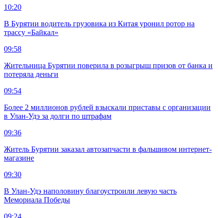
10:20
В Бурятии водитель грузовика из Китая уронил ротор на
трассу «Байкал»
09:58
Жительница Бурятии поверила в розыгрыш призов от банка и
потеряла деньги
09:54
Более 2 миллионов рублей взыскали приставы с организации
в Улан-Удэ за долги по штрафам
09:36
Житель Бурятии заказал автозапчасти в фальшивом интернет-
магазине
09:30
В Улан-Удэ наполовину благоустроили левую часть
Мемориала Победы
09:24