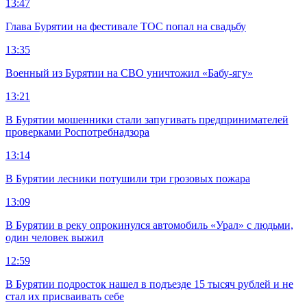
13:47
Глава Бурятии на фестивале ТОС попал на свадьбу
13:35
Военный из Бурятии на СВО уничтожил «Бабу-ягу»
13:21
В Бурятии мошенники стали запугивать предпринимателей
проверками Роспотребнадзора
13:14
В Бурятии лесники потушили три грозовых пожара
13:09
В Бурятии в реку опрокинулся автомобиль «Урал» с людьми,
один человек выжил
12:59
В Бурятии подросток нашел в подъезде 15 тысяч рублей и не
стал их присваивать себе