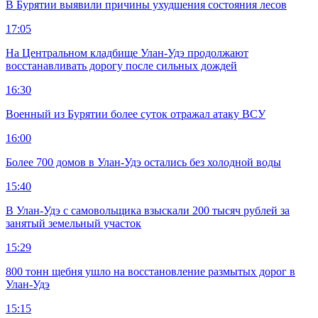
В Бурятии выявили причины ухудшения состояния лесов
17:05
На Центральном кладбище Улан-Удэ продолжают
восстанавливать дорогу после сильных дождей
16:30
Военный из Бурятии более суток отражал атаку ВСУ
16:00
Более 700 домов в Улан-Удэ остались без холодной воды
15:40
В Улан-Удэ с самовольщика взыскали 200 тысяч рублей за
занятый земельный участок
15:29
800 тонн щебня ушло на восстановление размытых дорог в
Улан-Удэ
15:15