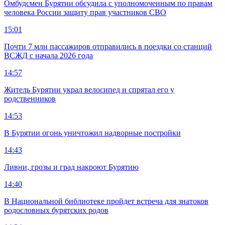
Омбудсмен Бурятии обсудила с уполномоченным по правам
человека России защиту прав участников СВО
15:01
Почти 7 млн пассажиров отправились в поездки со станций
ВСЖД с начала 2026 года
14:57
Житель Бурятии украл велосипед и спрятал его у
родственников
14:53
В Бурятии огонь уничтожил надворные постройки
14:43
Ливни, грозы и град накроют Бурятию
14:40
В Национальной библиотеке пройдет встреча для знатоков
родословных бурятских родов