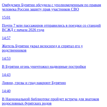
Омбудсмен Бурятии обсудила с уполномоченным по правам
человека России защиту прав участников СВО
15:01
Почти 7 млн пассажиров отправились в поездки со станций
ВСЖД с начала 2026 года
14:57
Житель Бурятии украл велосипед и спрятал его у
родственников
14:53
В Бурятии огонь уничтожил надворные постройки
14:43
Ливни, грозы и град накроют Бурятию
14:40
В Национальной библиотеке пройдет встреча для знатоков
родословных бурятских родов