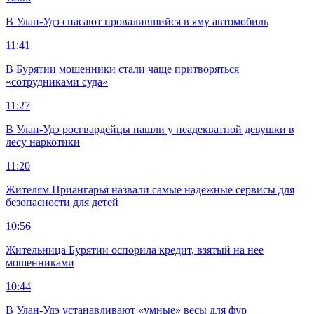
В Улан-Удэ спасают провалившийся в яму автомобиль
11:41
В Бурятии мошенники стали чаще притворяться
«сотрудниками суда»
11:27
В Улан-Удэ росгвардейцы нашли у неадекватной девушки в
лесу наркотики
11:20
Жителям Приангарья назвали самые надежные сервисы для
безопасности для детей
10:56
Жительница Бурятии оспорила кредит, взятый на нее
мошенниками
10:44
В Улан-Удэ устанавливают «умные» весы для фур