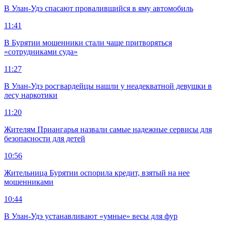
В Улан-Удэ спасают провалившийся в яму автомобиль
11:41
В Бурятии мошенники стали чаще притворяться
«сотрудниками суда»
11:27
В Улан-Удэ росгвардейцы нашли у неадекватной девушки в
лесу наркотики
11:20
Жителям Приангарья назвали самые надежные сервисы для
безопасности для детей
10:56
Жительница Бурятии оспорила кредит, взятый на нее
мошенниками
10:44
В Улан-Удэ устанавливают «умные» весы для фур