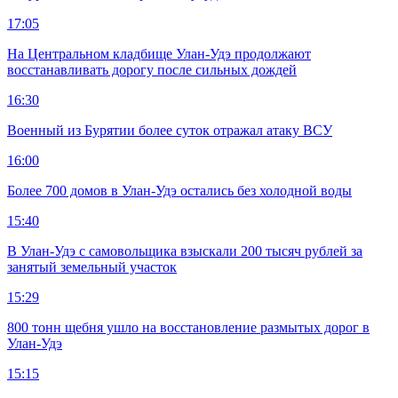
17:05
На Центральном кладбище Улан-Удэ продолжают
восстанавливать дорогу после сильных дождей
16:30
Военный из Бурятии более суток отражал атаку ВСУ
16:00
Более 700 домов в Улан-Удэ остались без холодной воды
15:40
В Улан-Удэ с самовольщика взыскали 200 тысяч рублей за
занятый земельный участок
15:29
800 тонн щебня ушло на восстановление размытых дорог в
Улан-Удэ
15:15