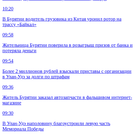
10:20
В Бурятии водитель грузовика из Китая уронил ротор на
трассу «Байкал»
09:58
Жительница Бурятии поверила в розыгрыш призов от банка и
потеряла деньги
09:54
Более 2 миллионов рублей взыскали приставы с организации
в Улан-Удэ за долги по штрафам
09:36
Житель Бурятии заказал автозапчасти в фальшивом интернет-
магазине
09:30
В Улан-Удэ наполовину благоустроили левую часть
Мемориала Победы