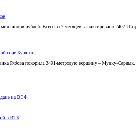
ков
 миллионов рублей. Всего за 7 месяцев зафиксировано 2407 IT-
кой горе Бурятии
ника Рябова покорила 3491-метровую вершину – Мунку-Сардык.
ьдань на ВЭФ
кой в ВТБ