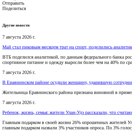
Отправить
Поделиться
Другие новости
7 августа 2026 г.
Май стал пиковым месяцем трат на спорт, поделились аналити
ВТБ поделился аналитикой, по данным федерального банка рос
спортивное питание и одежду выросли более чем на 40% по с
7 августа 2026 г.
В Еравнинском районе осудили женщину, ударившую сотрудни
Жительница Еравнинского района признана виновной в примен
7 августа 2026 г.
Ребенок, жизнь, семья: жители Улан-Удэ рассказали, что счита
Главным подарком в своей жизни 26% опрошенных жителей Улан
главным подарком назвали 3% участников опроса. По 3% голосо