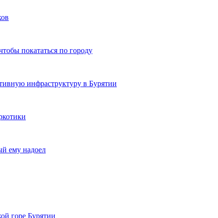
ков
чтобы покататься по городу
ртивную инфраструктуру в Бурятии
ркотики
ый ему надоел
кой горе Бурятии