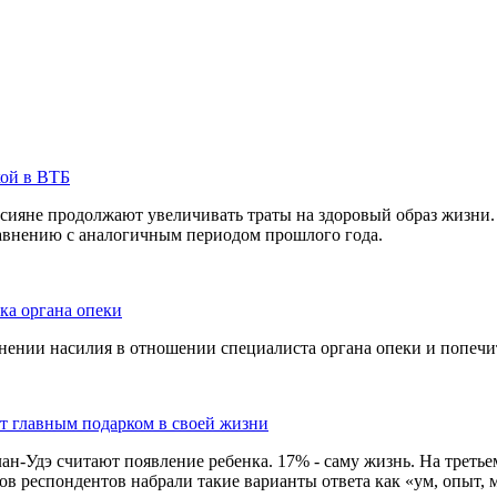
кой в ВТБ
сияне продолжают увеличивать траты на здоровый образ жизни. 
равнению с аналогичным периодом прошлого года.
ка органа опеки
ении насилия в отношении специалиста органа опеки и попечит
ют главным подарком в своей жизни
-Удэ считают появление ребенка. 17% - саму жизнь. На третьем 
в респондентов набрали такие варианты ответа как «ум, опыт, м