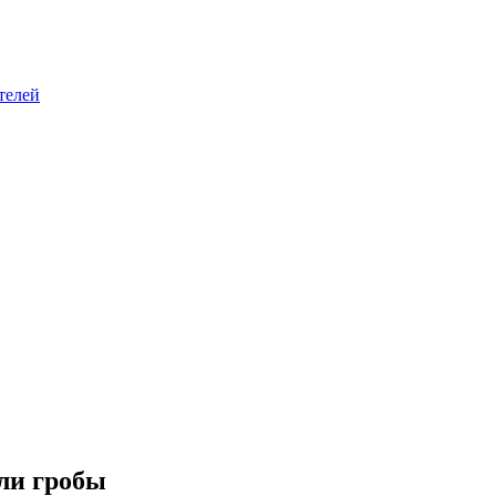
телей
ли гробы