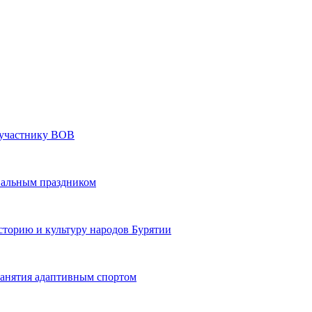
» участнику ВОВ
нальным праздником
сторию и культуру народов Бурятии
 занятия адаптивным спортом