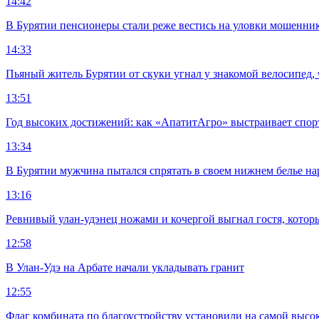
14:42
В Бурятии пенсионеры стали реже вестись на уловки мошенни
14:33
Пьяный житель Бурятии от скуки угнал у знакомой велосипед, 
13:51
Год высоких достижений: как «АпатитАгро» выстраивает спо
13:34
В Бурятии мужчина пытался спрятать в своем нижнем белье на
13:16
Ревнивый улан-удэнец ножами и кочергой выгнал гостя, котор
12:58
В Улан-Удэ на Арбате начали укладывать гранит
12:55
Флаг комбината по благоустройству установили на самой высо