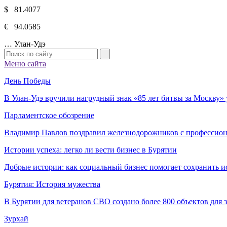
$ 81.4077
€ 94.0585
…
Улан-Удэ
Меню сайта
День Победы
В Улан-Удэ вручили нагрудный знак «85 лет битвы за Москву
Парламентское обозрение
Владимир Павлов поздравил железнодорожников с профессио
Истории успеха: легко ли вести бизнес в Бурятии
Добрые истории: как социальный бизнес помогает сохранить и
Бурятия: История мужества
В Бурятии для ветеранов СВО создано более 800 объектов для
Зурхай