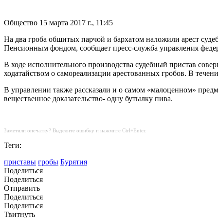
Общество
15 марта 2017 г., 11:45
На два гроба обшитых парчой и бархатом наложили арест судеб
Пенсионным фондом, сообщает пресс-служба управления феде
В ходе исполнительного производства судебный пристав совер
ходатайством о самореализации арестованных гробов. В течени
В управлении также рассказали и о самом «малоценном» предм
вещественное доказательство- одну бутылку пива.
Заметили опечатку? Выделите ошибку и нажмите Ctrl+Enter.
Теги:
приставы
гробы
Бурятия
Поделиться
Поделиться
Отправить
Поделиться
Поделиться
Твитнуть