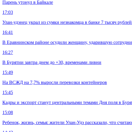
Парень утонул в Байкале
17:03
Улан-удэнец украл из сумки незнакомца в банке 7 тысяч рублей
16:41
В Еравнинском районе осудили женщину, ударившую сотрудни
16:27
В Бурятии завтра днем до +30, временами ливни
15:49
На ВСЖД на 7,7% выросли перевозки контейнеров
15:45
Кадры и экспорт станут центральными темами Дня поля в Бур
15:08
Ребенок, жизнь, семья: жители Улан-Удэ рассказали, что счита