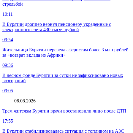
стрельбой
10:11
В Бурятии дроппер вернул пенсионеру украденные с
электронного счета 430 тысяч рублей
09:54
Жительница Бурятии перевела аферистам более 3 млн рублей
за «возврат вклада из Африки»
09:36
В лесном фонде Бурятии за сутки не зафиксировано новых
возгораний
09:05
06.08.2026
Трем жителям Бурятии врачи восстановили лицо после ДТП
17:55
В Бурятии стабилизировалась ситуация с топливом на АЗС