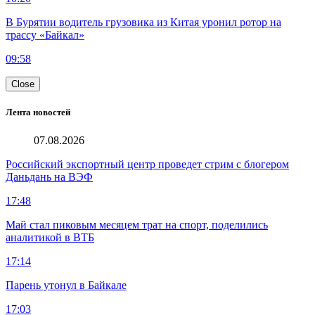
В Бурятии водитель грузовика из Китая уронил ротор на
трассу «Байкал»
09:58
Close
Лента новостей
07.08.2026
Российский экспортный центр проведет стрим с блогером
Даньдань на ВЭФ
17:48
Май стал пиковым месяцем трат на спорт, поделились
аналитикой в ВТБ
17:14
Парень утонул в Байкале
17:03