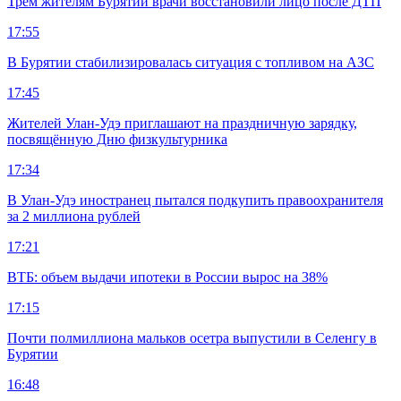
Трем жителям Бурятии врачи восстановили лицо после ДТП
17:55
В Бурятии стабилизировалась ситуация с топливом на АЗС
17:45
Жителей Улан-Удэ приглашают на праздничную зарядку,
посвящённую Дню физкультурника
17:34
В Улан-Удэ иностранец пытался подкупить правоохранителя
за 2 миллиона рублей
17:21
ВТБ: объем выдачи ипотеки в России вырос на 38%
17:15
Почти полмиллиона мальков осетра выпустили в Селенгу в
Бурятии
16:48