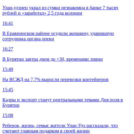
Улан-удэнец украл из сумки незнакомца в банке 7 тысяч
рублей и «заработал» 2,5 года колонии
16:41
В Еравнинском районе осудили женщину, ударившую
сотрудника органа опеки
16:27
В Бурятии завтра днем до +30, временами ливни
15:49
На ВСЖД на 7,7% выросли перевозки контейнеров
15:45
Кадры и экспорт станут центральными темами Дня поля в
Бурятии
15:08
Ребенок, жизнь, семья: жители Улан-Удэ рассказали, что
считают главным подарком в своей жизни