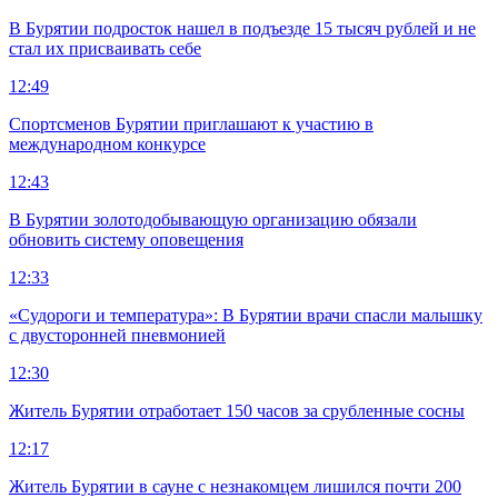
В Бурятии подросток нашел в подъезде 15 тысяч рублей и не
стал их присваивать себе
12:49
Спортсменов Бурятии приглашают к участию в
международном конкурсе
12:43
В Бурятии золотодобывающую организацию обязали
обновить систему оповещения
12:33
«Судороги и температура»: В Бурятии врачи спасли малышку
с двусторонней пневмонией
12:30
Житель Бурятии отработает 150 часов за срубленные сосны
12:17
Житель Бурятии в сауне с незнакомцем лишился почти 200