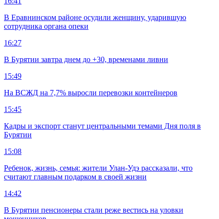
16:41
В Еравнинском районе осудили женщину, ударившую
сотрудника органа опеки
16:27
В Бурятии завтра днем до +30, временами ливни
15:49
На ВСЖД на 7,7% выросли перевозки контейнеров
15:45
Кадры и экспорт станут центральными темами Дня поля в
Бурятии
15:08
Ребенок, жизнь, семья: жители Улан-Удэ рассказали, что
считают главным подарком в своей жизни
14:42
В Бурятии пенсионеры стали реже вестись на уловки
мошенников