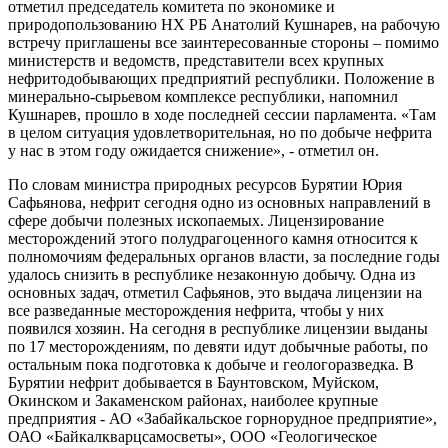
отметил председатель комитета по экономике и
природопользованию НХ РБ Анатолий Кушнарев, на рабочую
встречу приглашены все заинтересованные стороны – помимо
министерств и ведомств, представители всех крупных
нефритодобывающих предприятий республики. Положение в
минерально-сырьевом комплексе республики, напомнил
Кушнарев, прошло в ходе последней сессии парламента. «Там
в целом ситуация удовлетворительная, но по добыче нефрита
у нас в этом году ожидается снижение», - отметил он.
По словам министра природных ресурсов Бурятии Юрия
Сафьянова, нефрит сегодня одно из основных направлений в
сфере добычи полезных ископаемых. Лицензирование
месторождений этого полудрагоценного камня относится к
полномочиям федеральных органов власти, за последние годы
удалось снизить в республике незаконную добычу. Одна из
основных задач, отметил Сафьянов, это выдача лицензии на
все разведанные месторождения нефрита, чтобы у них
появился хозяин. На сегодня в республике лицензии выданы
по 17 месторождениям, по девяти идут добычные работы, по
остальным пока подготовка к добыче и геологоразведка. В
Бурятии нефрит добывается в Баунтовском, Муйском,
Окинском и Закаменском районах, наиболее крупные
предприятия - АО «Забайкальское горнорудное предприятие»,
ОАО «Байкалкварцсамосветы», ООО «Геологическое