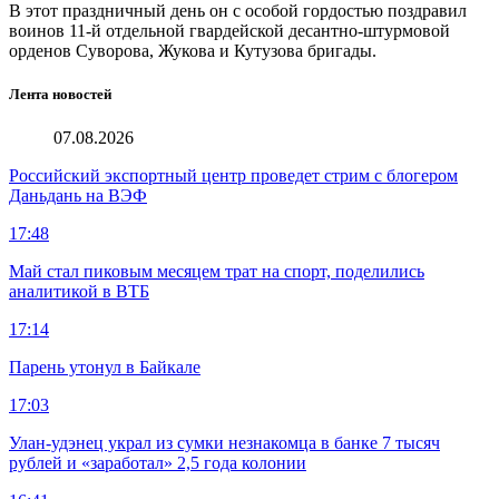
В этот праздничный день он с особой гордостью поздравил
воинов 11-й отдельной гвардейской десантно-штурмовой
орденов Суворова, Жукова и Кутузова бригады.
Лента новостей
07.08.2026
Российский экспортный центр проведет стрим с блогером
Даньдань на ВЭФ
17:48
Май стал пиковым месяцем трат на спорт, поделились
аналитикой в ВТБ
17:14
Парень утонул в Байкале
17:03
Улан-удэнец украл из сумки незнакомца в банке 7 тысяч
рублей и «заработал» 2,5 года колонии