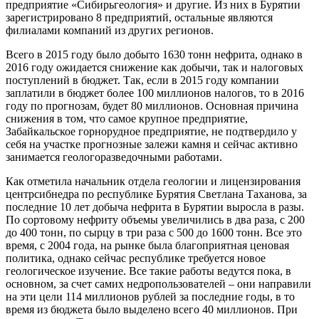
предприятие «Сибирьгеология» и другие. Из них в Бурятии
зарегистрировано 8 предприятий, остальные являются
филиалами компаний из других регионов.
Всего в 2015 году было добыто 1630 тонн нефрита, однако в
2016 году ожидается снижение как добычи, так и налоговых
поступлений в бюджет. Так, если в 2015 году компании
заплатили в бюджет более 100 миллионов налогов, то в 2016
году по прогнозам, будет 80 миллионов. Основная причина
снижения в том, что самое крупное предприятие,
Забайкальское горнорудное предприятие, не подтвердило у
себя на участке прогнозные залежи камня и сейчас активно
занимается геологоразведочными работами.
Как отметила начальник отдела геологии и лицензирования
центрсибнедра по республике Бурятия Светлана Таханова, за
последние 10 лет добыча нефрита в Бурятии выросла в разы.
По сортовому нефриту объемы увеличились в два раза, с 200
до 400 тонн, по сырцу в три раза с 500 до 1600 тонн. Все это
время, с 2004 года, на рынке была благоприятная ценовая
политика, однако сейчас республике требуется новое
геологическое изучение. Все такие работы ведутся пока, в
основном, за счет самих недропользователей – они направили
на эти цели 114 миллионов рублей за последние годы, в то
время из бюджета было выделено всего 40 миллионов. При