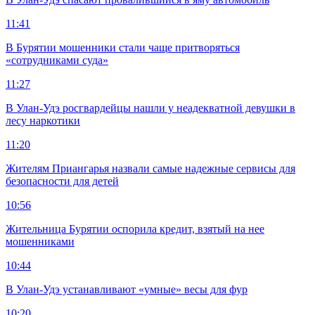
11:41
В Бурятии мошенники стали чаще притворяться
«сотрудниками суда»
11:27
В Улан-Удэ росгвардейцы нашли у неадекватной девушки в
лесу наркотики
11:20
Жителям Приангарья назвали самые надежные сервисы для
безопасности для детей
10:56
Жительница Бурятии оспорила кредит, взятый на нее
мошенниками
10:44
В Улан-Удэ устанавливают «умные» весы для фур
10:20