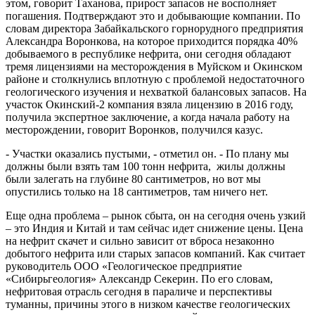
этом, говорит Таханова, прирост запасов не восполняет
погашения. Подтверждают это и добывающие компании. По
словам директора Забайкальского горнорудного предприятия
Александра Воронкова, на которое приходится порядка 40%
добываемого в республике нефрита, они сегодня обладают
тремя лицензиями на месторождения в Муйском и Окинском
районе и столкнулись вплотную с проблемой недостаточного
геологического изучения и нехваткой балансовых запасов. На
участок Окинский-2 компания взяла лицензию в 2016 году,
получила экспертное заключение, а когда начала работу на
месторождении, говорит Воронков, получился казус.
- Участки оказались пустыми, - отметил он. - По плану мы
должны были взять там 100 тонн нефрита, жилы должны
были залегать на глубине 80 сантиметров, но вот мы
опустились только на 18 сантиметров, там ничего нет.
Еще одна проблема – рынок сбыта, он на сегодня очень узкий
– это Индия и Китай и там сейчас идет снижение цены. Цена
на нефрит скачет и сильно зависит от вброса незаконно
добытого нефрита или старых запасов компаний. Как считает
руководитель ООО «Геологическое предприятие
«Сибирьгеология» Александр Секерин. По его словам,
нефритовая отрасль сегодня в параличе и перспективы
туманны, причины этого в низком качестве геологических