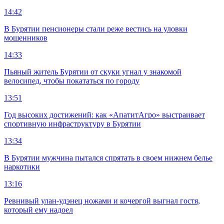
14:42
В Бурятии пенсионеры стали реже вестись на уловки
мошенников
14:33
Пьяный житель Бурятии от скуки угнал у знакомой
велосипед, чтобы покататься по городу
13:51
Год высоких достижений: как «АпатитАгро» выстраивает
спортивную инфраструктуру в Бурятии
13:34
В Бурятии мужчина пытался спрятать в своем нижнем белье
наркотики
13:16
Ревнивый улан-удэнец ножами и кочергой выгнал гостя,
который ему надоел