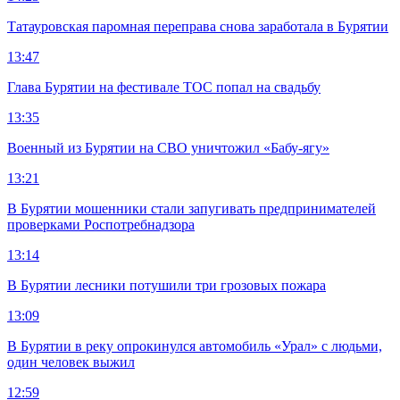
Татауровская паромная переправа снова заработала в Бурятии
13:47
Глава Бурятии на фестивале ТОС попал на свадьбу
13:35
Военный из Бурятии на СВО уничтожил «Бабу-ягу»
13:21
В Бурятии мошенники стали запугивать предпринимателей
проверками Роспотребнадзора
13:14
В Бурятии лесники потушили три грозовых пожара
13:09
В Бурятии в реку опрокинулся автомобиль «Урал» с людьми,
один человек выжил
12:59