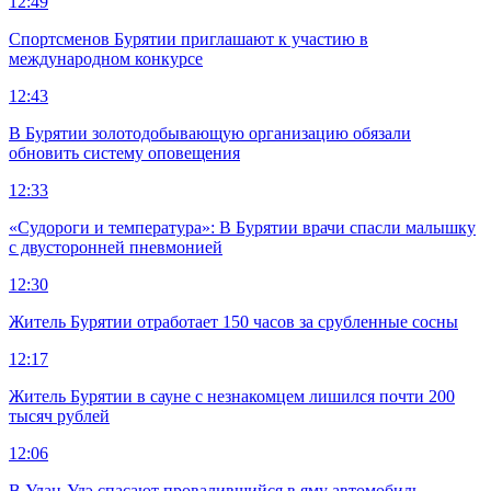
12:49
Спортсменов Бурятии приглашают к участию в
международном конкурсе
12:43
В Бурятии золотодобывающую организацию обязали
обновить систему оповещения
12:33
«Судороги и температура»: В Бурятии врачи спасли малышку
с двусторонней пневмонией
12:30
Житель Бурятии отработает 150 часов за срубленные сосны
12:17
Житель Бурятии в сауне с незнакомцем лишился почти 200
тысяч рублей
12:06
В Улан-Удэ спасают провалившийся в яму автомобиль