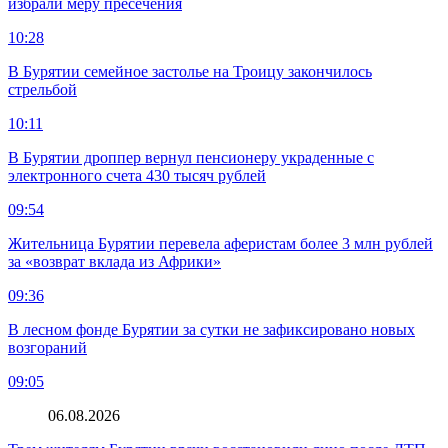
избрали меру пресечения
10:28
В Бурятии семейное застолье на Троицу закончилось
стрельбой
10:11
В Бурятии дроппер вернул пенсионеру украденные с
электронного счета 430 тысяч рублей
09:54
Жительница Бурятии перевела аферистам более 3 млн рублей
за «возврат вклада из Африки»
09:36
В лесном фонде Бурятии за сутки не зафиксировано новых
возгораний
09:05
06.08.2026