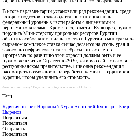
кадров и отсутствии целенаправленной геологоразведки.
В итоге парламентарии установили ряд рекомендации, среди
которых подготовка законодательных инициатив на
федеральный уровень в части работы с лицензиями и
черными копателями. Кроме того, отметил Кушнарев, нужно
поручить Министерству природных ресурсов Бурятии
обратить особое внимание на то, что в Бурятии в минерально-
сырьевом комплексе ставка сейчас делается на уголь, уран и
золото, но нефрит тоже нельзя сбрасывать ос счетов.
Программа по развитию этой отрасли должны быть и ее
нужно включить в Стратегию-2030, которую сейчас готовят в
республиканском правительстве. Еще одна рекомендация -
рассмотреть возможность переработки камня на территории
Бурятии, чтобы увеличить его стоимость.
Заметили опечатку? Выделите ошибку и нажмите Ctrl+Enter.
Теги:
Бурятия
нефрит
Народный Хурал
Анатолий Кушнарев
Баир
Цыренов
Поделиться
Поделиться
Отправить
Поделиться