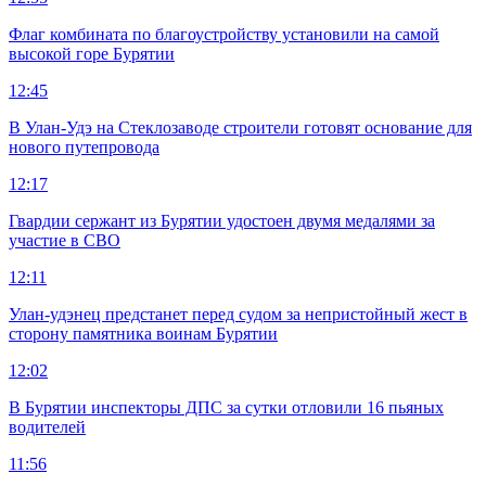
Флаг комбината по благоустройству установили на самой
высокой горе Бурятии
12:45
В Улан-Удэ на Стеклозаводе строители готовят основание для
нового путепровода
12:17
Гвардии сержант из Бурятии удостоен двумя медалями за
участие в СВО
12:11
Улан-удэнец предстанет перед судом за непристойный жест в
сторону памятника воинам Бурятии
12:02
В Бурятии инспекторы ДПС за сутки отловили 16 пьяных
водителей
11:56