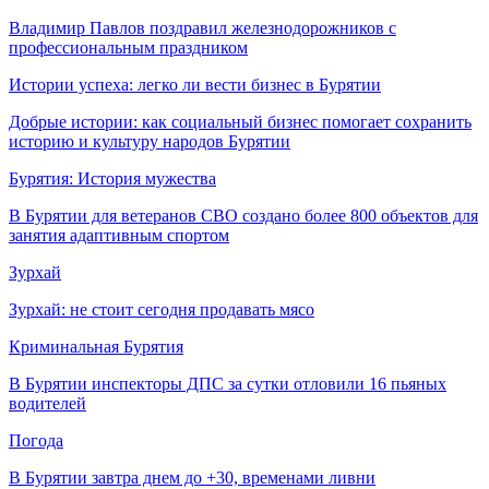
Владимир Павлов поздравил железнодорожников с
профессиональным праздником
Истории успеха: легко ли вести бизнес в Бурятии
Добрые истории: как социальный бизнес помогает сохранить
историю и культуру народов Бурятии
Бурятия: История мужества
В Бурятии для ветеранов СВО создано более 800 объектов для
занятия адаптивным спортом
Зурхай
Зурхай: не стоит сегодня продавать мясо
Криминальная Бурятия
В Бурятии инспекторы ДПС за сутки отловили 16 пьяных
водителей
Погода
В Бурятии завтра днем до +30, временами ливни