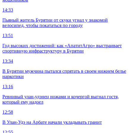
14:33
Пьяный житель Бурятии от скуки угнал у знакомой
велосипед, чтобы покататься по городу
13:51
Год высоких достижений: как «АпатитАгро» выстраивает
спортивную инфраструктуру в Бурятии
13:34
В Бурятии мужчина пытался спрятать в своем нижнем белье
наркотики
13:16
Ревнивый улан-удэнец ножами и кочергой выгнал гостя,
который ему надоел
12:58
В Улан-Удэ на Арбате начали укладывать гранит
12:55