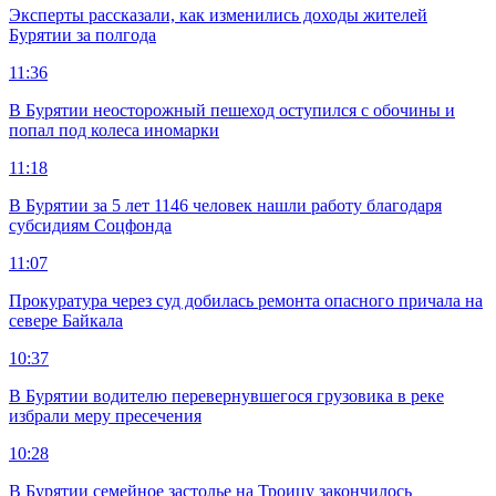
Эксперты рассказали, как изменились доходы жителей
Бурятии за полгода
11:36
В Бурятии неосторожный пешеход оступился с обочины и
попал под колеса иномарки
11:18
В Бурятии за 5 лет 1146 человек нашли работу благодаря
субсидиям Соцфонда
11:07
Прокуратура через суд добилась ремонта опасного причала на
севере Байкала
10:37
В Бурятии водителю перевернувшегося грузовика в реке
избрали меру пресечения
10:28
В Бурятии семейное застолье на Троицу закончилось