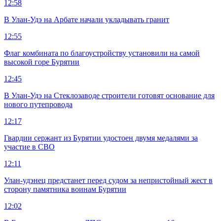
12:58
В Улан-Удэ на Арбате начали укладывать гранит
12:55
Флаг комбината по благоустройству установили на самой
высокой горе Бурятии
12:45
В Улан-Удэ на Стеклозаводе строители готовят основание для
нового путепровода
12:17
Гвардии сержант из Бурятии удостоен двумя медалями за
участие в СВО
12:11
Улан-удэнец предстанет перед судом за непристойный жест в
сторону памятника воинам Бурятии
12:02