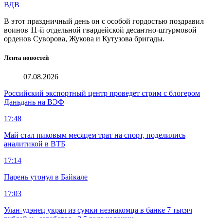
ВДВ
В этот праздничный день он с особой гордостью поздравил
воинов 11-й отдельной гвардейской десантно-штурмовой
орденов Суворова, Жукова и Кутузова бригады.
Лента новостей
07.08.2026
Российский экспортный центр проведет стрим с блогером
Даньдань на ВЭФ
17:48
Май стал пиковым месяцем трат на спорт, поделились
аналитикой в ВТБ
17:14
Парень утонул в Байкале
17:03
Улан-удэнец украл из сумки незнакомца в банке 7 тысяч