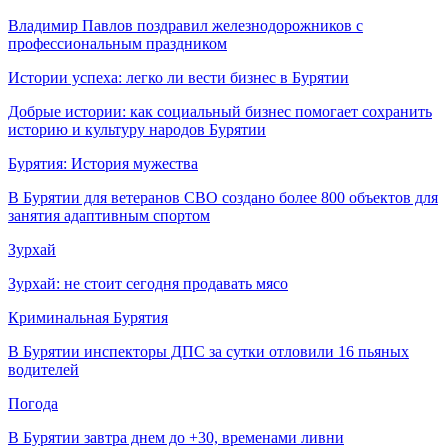
Владимир Павлов поздравил железнодорожников с
профессиональным праздником
Истории успеха: легко ли вести бизнес в Бурятии
Добрые истории: как социальный бизнес помогает сохранить
историю и культуру народов Бурятии
Бурятия: История мужества
В Бурятии для ветеранов СВО создано более 800 объектов для
занятия адаптивным спортом
Зурхай
Зурхай: не стоит сегодня продавать мясо
Криминальная Бурятия
В Бурятии инспекторы ДПС за сутки отловили 16 пьяных
водителей
Погода
В Бурятии завтра днем до +30, временами ливни