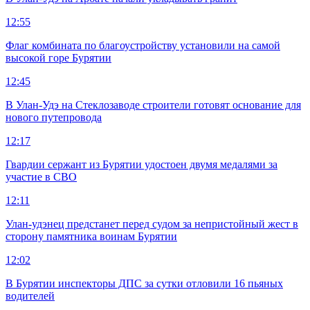
12:55
Флаг комбината по благоустройству установили на самой
высокой горе Бурятии
12:45
В Улан-Удэ на Стеклозаводе строители готовят основание для
нового путепровода
12:17
Гвардии сержант из Бурятии удостоен двумя медалями за
участие в СВО
12:11
Улан-удэнец предстанет перед судом за непристойный жест в
сторону памятника воинам Бурятии
12:02
В Бурятии инспекторы ДПС за сутки отловили 16 пьяных
водителей