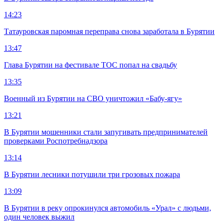
14:23
Татауровская паромная переправа снова заработала в Бурятии
13:47
Глава Бурятии на фестивале ТОС попал на свадьбу
13:35
Военный из Бурятии на СВО уничтожил «Бабу-ягу»
13:21
В Бурятии мошенники стали запугивать предпринимателей
проверками Роспотребнадзора
13:14
В Бурятии лесники потушили три грозовых пожара
13:09
В Бурятии в реку опрокинулся автомобиль «Урал» с людьми,
один человек выжил