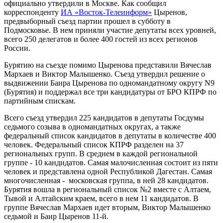
официально утвердили в Москве. Как сообщил
корреспонденту
ИА «Восток-Телеинформ»
Цыренов,
предвыборный съезд партии прошел в субботу в
Подмосковье. В нем приняли участие депутаты всех уровней,
всего 250 делегатов и более 400 гостей из всех регионов
России.
Бурятию на съезде помимо Цыренова представили Вячеслав
Мархаев и Виктор Малышенко. Съезд утвердил решение о
выдвижении Баира Цыренова по одномандатному округу N9
(Бурятия) и поддержал все три кандидатуры от БРО КПРФ по
партийным спискам.
Всего съезд утвердил 225 кандидатов в депутаты Госдумы
седьмого созыва в одномандатных округах, а также
федеральный список кандидатов в депутаты в количестве 400
человек. Федеральный список КПРФ разделен на 37
региональных групп. В среднем в каждой региональной
группе - 10 кандидатов. Самая малочисленная состоит из пяти
человек и представлена одной Республикой Дагестан. Самая
многочисленная - московская группа, в ней 28 кандидатов.
Бурятия вошла в региональный список №2 вместе с Алтаем,
Тывой и Алтайским краем, всего в нем 11 кандидатов. В
группе Вячеслав Мархаев идет вторым, Виктор Малышенко
седьмой и Баир Цыренов 11-й.