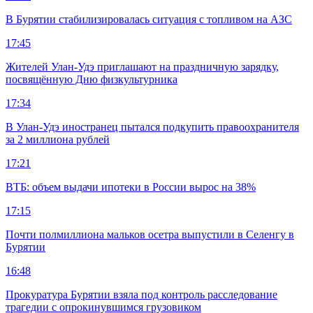
В Бурятии стабилизировалась ситуация с топливом на АЗС
17:45
Жителей Улан-Удэ приглашают на праздничную зарядку,
посвящённую Дню физкультурника
17:34
В Улан-Удэ иностранец пытался подкупить правоохранителя
за 2 миллиона рублей
17:21
ВТБ: объем выдачи ипотеки в России вырос на 38%
17:15
Почти полмиллиона мальков осетра выпустили в Селенгу в
Бурятии
16:48
Прокуратура Бурятии взяла под контроль расследование
трагедии с опрокинувшимся грузовиком