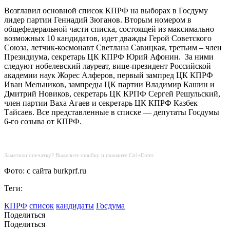
Возглавил основной список КПРФ на выборах в Госдуму
лидер партии Геннадий Зюганов. Вторым номером в
общефедеральной части списка, состоящей из максимально
возможных 10 кандидатов, идет дважды Герой Советского
Союза, летчик-космонавт Светлана Савицкая, третьим – член
Президиума, секретарь ЦК КПРФ Юрий Афонин. За ними
следуют нобелевский лауреат, вице-президент Российской
академии наук Жорес Алферов, первый зампред ЦК КПРФ
Иван Мельников, зампреды ЦК партии Владимир Кашин и
Дмитрий Новиков, секретарь ЦК КРПФ Сергей Решульский,
член партии Ваха Агаев и секретарь ЦК КПРФ Казбек
Тайсаев. Все представленные в списке — депутаты Госдумы
6-го созыва от КПРФ.
Заметили опечатку? Выделите ошибку и нажмите Ctrl+Enter.
Фото: с сайта burkprf.ru
Теги:
КПРФ
список
кандидаты
Госдума
Поделиться
Поделиться