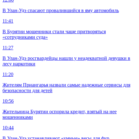
В Улан-Удэ спасают провалившийся в яму автомобиль
11:41
В Бурятии мошенники стали чаще притворяться
«сотрудниками суда»
11:27
В Улан-Удэ росгвардейцы нашли у неадекватной девушки в
лесу наркотики
11:20
Жителям Приангарья назвали самые надежные сервисы для
безопасности для детей
10:56
Жительница Бурятии оспорила кредит, взятый на нее
мошенниками
10:44
В Улан-Удэ устанавливают «умные» весы для фур