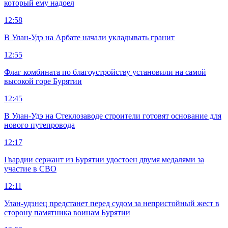
который ему надоел
12:58
В Улан-Удэ на Арбате начали укладывать гранит
12:55
Флаг комбината по благоустройству установили на самой
высокой горе Бурятии
12:45
В Улан-Удэ на Стеклозаводе строители готовят основание для
нового путепровода
12:17
Гвардии сержант из Бурятии удостоен двумя медалями за
участие в СВО
12:11
Улан-удэнец предстанет перед судом за непристойный жест в
сторону памятника воинам Бурятии