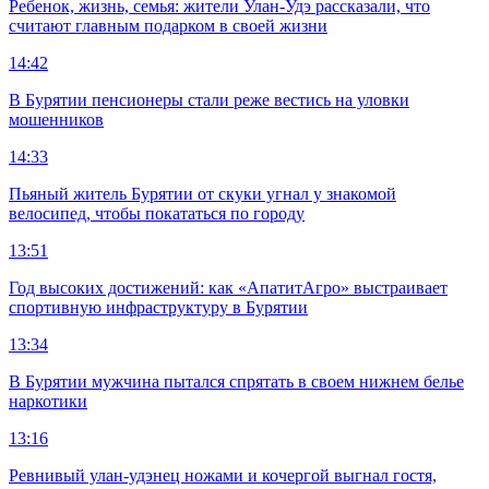
Ребенок, жизнь, семья: жители Улан-Удэ рассказали, что
считают главным подарком в своей жизни
14:42
В Бурятии пенсионеры стали реже вестись на уловки
мошенников
14:33
Пьяный житель Бурятии от скуки угнал у знакомой
велосипед, чтобы покататься по городу
13:51
Год высоких достижений: как «АпатитАгро» выстраивает
спортивную инфраструктуру в Бурятии
13:34
В Бурятии мужчина пытался спрятать в своем нижнем белье
наркотики
13:16
Ревнивый улан-удэнец ножами и кочергой выгнал гостя,