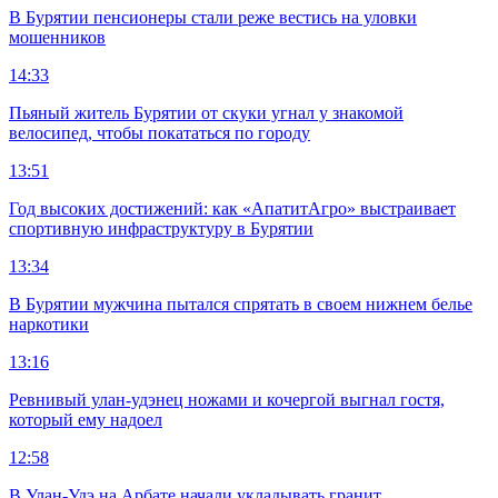
В Бурятии пенсионеры стали реже вестись на уловки
мошенников
14:33
Пьяный житель Бурятии от скуки угнал у знакомой
велосипед, чтобы покататься по городу
13:51
Год высоких достижений: как «АпатитАгро» выстраивает
спортивную инфраструктуру в Бурятии
13:34
В Бурятии мужчина пытался спрятать в своем нижнем белье
наркотики
13:16
Ревнивый улан-удэнец ножами и кочергой выгнал гостя,
который ему надоел
12:58
В Улан-Удэ на Арбате начали укладывать гранит