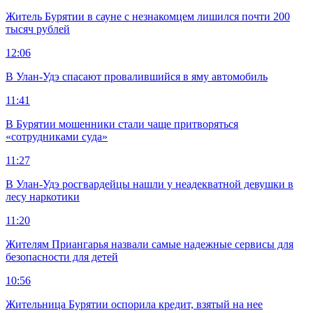
Житель Бурятии в сауне с незнакомцем лишился почти 200
тысяч рублей
12:06
В Улан-Удэ спасают провалившийся в яму автомобиль
11:41
В Бурятии мошенники стали чаще притворяться
«сотрудниками суда»
11:27
В Улан-Удэ росгвардейцы нашли у неадекватной девушки в
лесу наркотики
11:20
Жителям Приангарья назвали самые надежные сервисы для
безопасности для детей
10:56
Жительница Бурятии оспорила кредит, взятый на нее