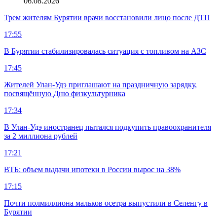
06.08.2026
Трем жителям Бурятии врачи восстановили лицо после ДТП
17:55
В Бурятии стабилизировалась ситуация с топливом на АЗС
17:45
Жителей Улан-Удэ приглашают на праздничную зарядку,
посвящённую Дню физкультурника
17:34
В Улан-Удэ иностранец пытался подкупить правоохранителя
за 2 миллиона рублей
17:21
ВТБ: объем выдачи ипотеки в России вырос на 38%
17:15
Почти полмиллиона мальков осетра выпустили в Селенгу в
Бурятии