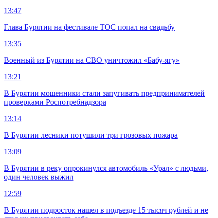
13:47
Глава Бурятии на фестивале ТОС попал на свадьбу
13:35
Военный из Бурятии на СВО уничтожил «Бабу-ягу»
13:21
В Бурятии мошенники стали запугивать предпринимателей
проверками Роспотребнадзора
13:14
В Бурятии лесники потушили три грозовых пожара
13:09
В Бурятии в реку опрокинулся автомобиль «Урал» с людьми,
один человек выжил
12:59
В Бурятии подросток нашел в подъезде 15 тысяч рублей и не