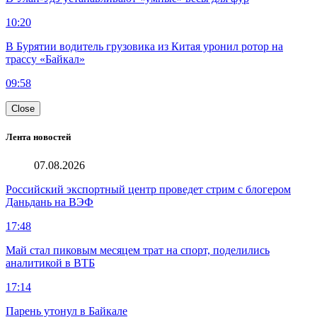
10:20
В Бурятии водитель грузовика из Китая уронил ротор на
трассу «Байкал»
09:58
Close
Лента новостей
07.08.2026
Российский экспортный центр проведет стрим с блогером
Даньдань на ВЭФ
17:48
Май стал пиковым месяцем трат на спорт, поделились
аналитикой в ВТБ
17:14
Парень утонул в Байкале