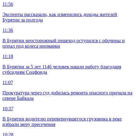
11:56
Эксперты рассказали, как изменились доходы жителей
Бурятии за полгода
11:36
В Бурятии неосторожный пешеход оступился с обочины и
попал под колеса иномарки
11:18
В Бурятии за 5 лет 1146 человек нашли работу благодаря
субсидиям Соцфонда
11:07
Прокуратура через суд добилась ремонта опасного причала на
севере Байкала
10:37
В Бурятии водителю перевернувшегося грузовика в реке
избрали меру пресечения
10:28