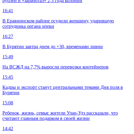
рублей и «заработал» 2,5 года колонии
16:41
В Еравнинском районе осудили женщину, ударившую
сотрудника органа опеки
16:27
В Бурятии завтра днем до +30, временами ливни
15:49
На ВСЖД на 7,7% выросли перевозки контейнеров
15:45
Кадры и экспорт станут центральными темами Дня поля в
Бурятии
15:08
Ребенок, жизнь, семья: жители Улан-Удэ рассказали, что
считают главным подарком в своей жизни
14:42