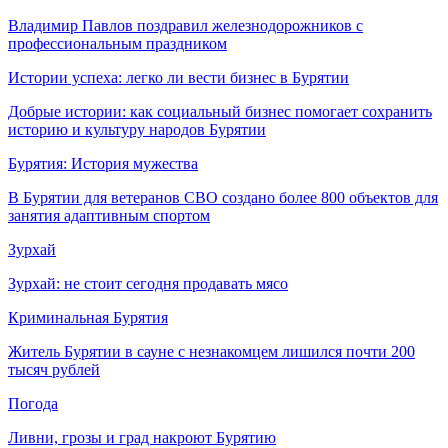
Владимир Павлов поздравил железнодорожников с
профессиональным праздником
Истории успеха: легко ли вести бизнес в Бурятии
Добрые истории: как социальный бизнес помогает сохранить
историю и культуру народов Бурятии
Бурятия: История мужества
В Бурятии для ветеранов СВО создано более 800 объектов для
занятия адаптивным спортом
Зурхай
Зурхай: не стоит сегодня продавать мясо
Криминальная Бурятия
Житель Бурятии в сауне с незнакомцем лишился почти 200
тысяч рублей
Погода
Ливни, грозы и град накроют Бурятию