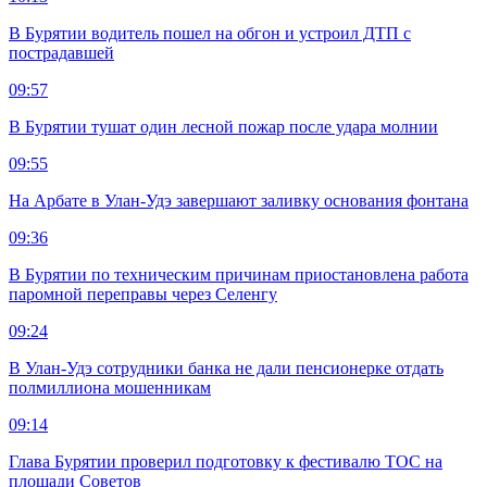
В Бурятии водитель пошел на обгон и устроил ДТП с
пострадавшей
09:57
В Бурятии тушат один лесной пожар после удара молнии
09:55
На Арбате в Улан-Удэ завершают заливку основания фонтана
09:36
В Бурятии по техническим причинам приостановлена работа
паромной переправы через Селенгу
09:24
В Улан-Удэ сотрудники банка не дали пенсионерке отдать
полмиллиона мошенникам
09:14
Глава Бурятии проверил подготовку к фестивалю ТОС на
площади Советов