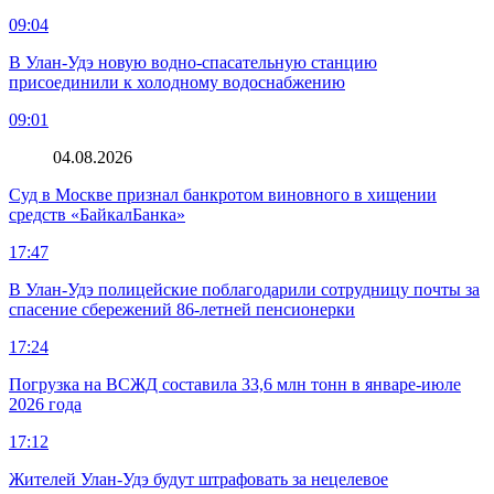
09:04
В Улан-Удэ новую водно‑спасательную станцию
присоединили к холодному водоснабжению
09:01
04.08.2026
Суд в Москве признал банкротом виновного в хищении
средств «БайкалБанка»
17:47
В Улан-Удэ полицейские поблагодарили сотрудницу почты за
спасение сбережений 86-летней пенсионерки
17:24
Погрузка на ВСЖД составила 33,6 млн тонн в январе-июле
2026 года
17:12
Жителей Улан-Удэ будут штрафовать за нецелевое