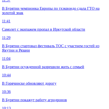
11:57
В Бурятии чемпионка Европы по тхэквондо сдала ГТО на
золотой знак
11:41
Самолет с экипажем пропал в Иркутской области
11:29
В Бурятии стартовал фестиваль ТОС с участием гостей из
Якутии и Рязани
11:04
В Бурятии осужденной разрешили жить с семьей
10:44
В Горячинске обновляют дорогу
10:36
В Бурятии покажут работу агродронов
10:13