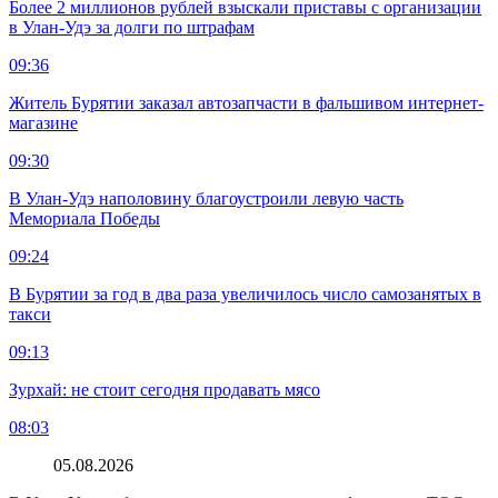
Более 2 миллионов рублей взыскали приставы с организации
в Улан-Удэ за долги по штрафам
09:36
Житель Бурятии заказал автозапчасти в фальшивом интернет-
магазине
09:30
В Улан-Удэ наполовину благоустроили левую часть
Мемориала Победы
09:24
В Бурятии за год в два раза увеличилось число самозанятых в
такси
09:13
Зурхай: не стоит сегодня продавать мясо
08:03
05.08.2026