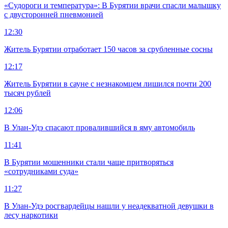
«Судороги и температура»: В Бурятии врачи спасли малышку
с двусторонней пневмонией
12:30
Житель Бурятии отработает 150 часов за срубленные сосны
12:17
Житель Бурятии в сауне с незнакомцем лишился почти 200
тысяч рублей
12:06
В Улан-Удэ спасают провалившийся в яму автомобиль
11:41
В Бурятии мошенники стали чаще притворяться
«сотрудниками суда»
11:27
В Улан-Удэ росгвардейцы нашли у неадекватной девушки в
лесу наркотики