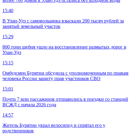
Более 700 домов в Улан-Удэ остались без холодной воды
15:40
В Улан-Удэ с самовольщика взыскали 200 тысяч рублей за
занятый земельный участок
15:29
800 тонн щебня ушло на восстановление размытых дорог в
Улан-Удэ
15:15
Омбудсмен Бурятии обсудила с уполномоченным по правам
человека России защиту прав участников СВО
15:01
Почти 7 млн пассажиров отправились в поездки со станций
ВСЖД с начала 2026 года
14:57
Житель Бурятии украл велосипед и спрятал его у
родственников