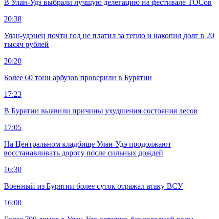
В Улан-Удэ выбрали лучшую делегацию на фестивале ТОСов
20:38
Улан-удэнец почти год не платил за тепло и накопил долг в 20
тысяч рублей
20:20
Более 60 тонн арбузов проверили в Бурятии
17:23
В Бурятии выявили причины ухудшения состояния лесов
17:05
На Центральном кладбище Улан-Удэ продолжают
восстанавливать дорогу после сильных дождей
16:30
Военный из Бурятии более суток отражал атаку ВСУ
16:00