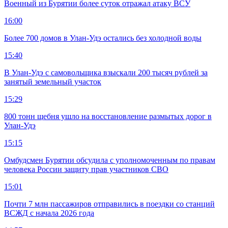
Военный из Бурятии более суток отражал атаку ВСУ
16:00
Более 700 домов в Улан-Удэ остались без холодной воды
15:40
В Улан-Удэ с самовольщика взыскали 200 тысяч рублей за
занятый земельный участок
15:29
800 тонн щебня ушло на восстановление размытых дорог в
Улан-Удэ
15:15
Омбудсмен Бурятии обсудила с уполномоченным по правам
человека России защиту прав участников СВО
15:01
Почти 7 млн пассажиров отправились в поездки со станций
ВСЖД с начала 2026 года