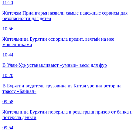
11:20
Жителям Приангарья назвали самые надежные сервисы для
безопасности для детей
10:56
Жительница Бурятии оспорила кредит, взятый на нее
мошенниками
10:44
В Улан-Удэ устанавливают «умные» весы для фур
10:20
В Бурятии водитель грузовика из Китая уронил ротор на
трассу «Байкал»
09:58
Жительница Бурятии поверила в розыгрыш призов от банка и
потеряла деньги
09:54