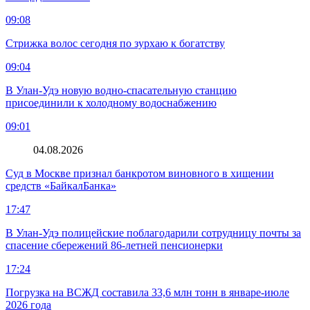
09:08
Стрижка волос сегодня по зурхаю к богатству
09:04
В Улан-Удэ новую водно‑спасательную станцию
присоединили к холодному водоснабжению
09:01
04.08.2026
Суд в Москве признал банкротом виновного в хищении
средств «БайкалБанка»
17:47
В Улан-Удэ полицейские поблагодарили сотрудницу почты за
спасение сбережений 86-летней пенсионерки
17:24
Погрузка на ВСЖД составила 33,6 млн тонн в январе-июле
2026 года