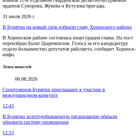
воинов 11-й отдельной гвардейской десантно-штурмовой
орденов Суворова, Жукова и Кутузова бригады.
31 июля 2026 г.
В Бурятии на новый срок избрали главу Хоринского района
В Хоринском районе состоялась инаугурация главы. На пост
переизбран Булат Цыремпилов. Голоса за его кандидатуру
отдало большинство депутатов райсовета, сообщает Хоринск-
инфо.
Лента новостей
06.08.2026
Спортсменов Бурятии приглашают к участию в
международном конкурсе
12:43
В Бурятии золотодобывающую организацию обязали
обновить систему оповещения
12:33