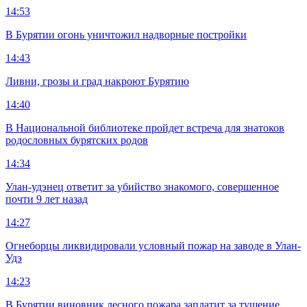
14:53
В Бурятии огонь уничтожил надворные постройки
14:43
Ливни, грозы и град накроют Бурятию
14:40
В Национальной библиотеке пройдет встреча для знатоков
родословных бурятских родов
14:34
Улан-удэнец ответит за убийство знакомого, совершенное
почти 9 лет назад
14:27
Огнеборцы ликвидировали условный пожар на заводе в Улан-
Удэ
14:23
В Бурятии виновник лесного пожара заплатит за тушение