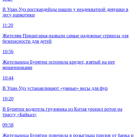
В Улан-Удэ росгвардейцы нашли у неадекватной девушки в
лесу наркотики
11:20
Жителям Приангарья назвали самые надежные сервисы для
безопасности для детей
10:56
Жительница Бурятии оспорила кредит, взятый на нее
мошенниками
10:44
В Улан-Удэ устанавливают «умные» весы для фур
10:20
В Бурятии водитель грузовика из Китая уронил ротор на
трассу «Байкал»
09:58
Жительница Бурятии поверила в розыгрыш призов от банка и