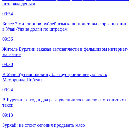
потеряла деньги
09:54
Более 2 миллионов рублей взыскали приставы с организации
в Улан-Удэ за долги по штрафам
09:36
Житель Бурятии заказал автозапчасти в фальшивом интернет-
магазине
09:30
В Улан-Удэ наполовину благоустроили левую часть
Мемориала Победы
09:24
В Бурятии за год в два раза увеличилось число самозанятых в
такси
09:13
Зурхай: не стоит сегодня продавать мясо