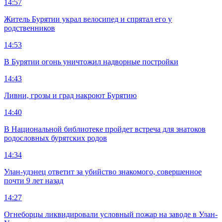
14:57
Житель Бурятии украл велосипед и спрятал его у
родственников
14:53
В Бурятии огонь уничтожил надворные постройки
14:43
Ливни, грозы и град накроют Бурятию
14:40
В Национальной библиотеке пройдет встреча для знатоков
родословных бурятских родов
14:34
Улан-удэнец ответит за убийство знакомого, совершенное
почти 9 лет назад
14:27
Огнеборцы ликвидировали условный пожар на заводе в Улан-