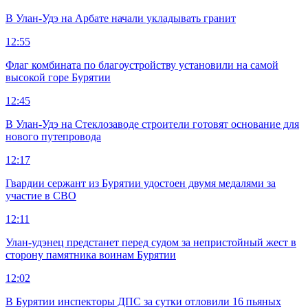
В Улан-Удэ на Арбате начали укладывать гранит
12:55
Флаг комбината по благоустройству установили на самой
высокой горе Бурятии
12:45
В Улан-Удэ на Стеклозаводе строители готовят основание для
нового путепровода
12:17
Гвардии сержант из Бурятии удостоен двумя медалями за
участие в СВО
12:11
Улан-удэнец предстанет перед судом за непристойный жест в
сторону памятника воинам Бурятии
12:02
В Бурятии инспекторы ДПС за сутки отловили 16 пьяных