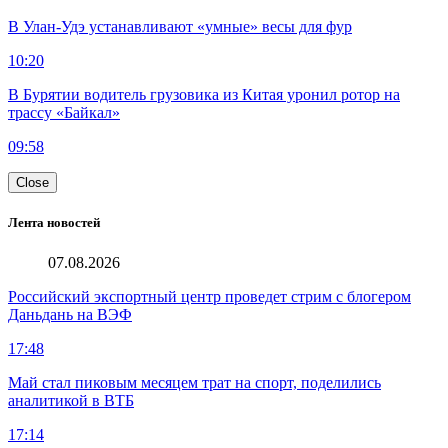
В Улан-Удэ устанавливают «умные» весы для фур
10:20
В Бурятии водитель грузовика из Китая уронил ротор на
трассу «Байкал»
09:58
Close
Лента новостей
07.08.2026
Российский экспортный центр проведет стрим с блогером
Даньдань на ВЭФ
17:48
Май стал пиковым месяцем трат на спорт, поделились
аналитикой в ВТБ
17:14