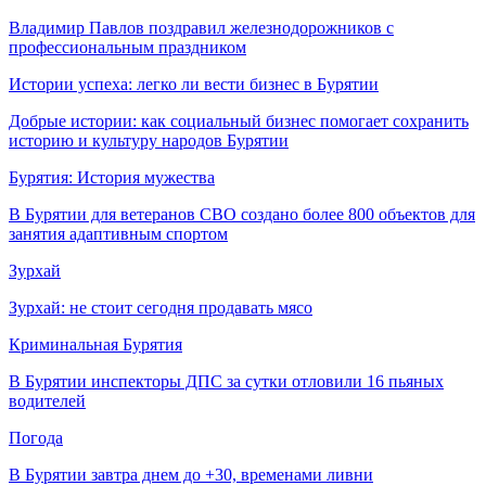
Владимир Павлов поздравил железнодорожников с
профессиональным праздником
Истории успеха: легко ли вести бизнес в Бурятии
Добрые истории: как социальный бизнес помогает сохранить
историю и культуру народов Бурятии
Бурятия: История мужества
В Бурятии для ветеранов СВО создано более 800 объектов для
занятия адаптивным спортом
Зурхай
Зурхай: не стоит сегодня продавать мясо
Криминальная Бурятия
В Бурятии инспекторы ДПС за сутки отловили 16 пьяных
водителей
Погода
В Бурятии завтра днем до +30, временами ливни