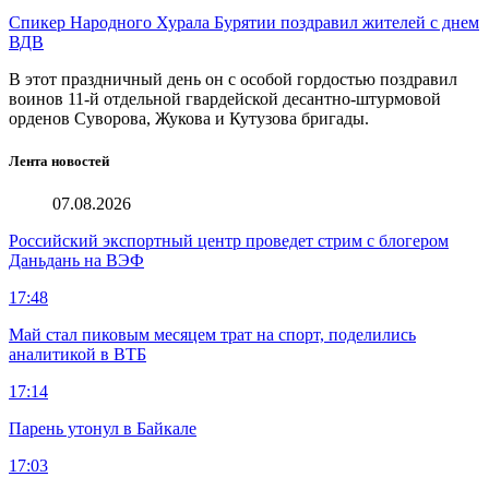
Спикер Народного Хурала Бурятии поздравил жителей с днем
ВДВ
В этот праздничный день он с особой гордостью поздравил
воинов 11-й отдельной гвардейской десантно-штурмовой
орденов Суворова, Жукова и Кутузова бригады.
Лента новостей
07.08.2026
Российский экспортный центр проведет стрим с блогером
Даньдань на ВЭФ
17:48
Май стал пиковым месяцем трат на спорт, поделились
аналитикой в ВТБ
17:14
Парень утонул в Байкале
17:03