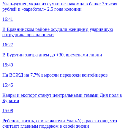
Улан-удэнец украл из сумки незнакомца в банке 7 тысяч
рублей и «заработал» 2,5 года колонии
16:41
В Еравнинском районе осудили женщину, ударившую
сотрудника органа опеки
16:27
В Бурятии завтра днем до +30, временами ливни
15:49
На ВСЖД на 7,7% выросли перевозки контейнеров
15:45
Кадры и экспорт станут центральными темами Дня поля в
Бурятии
15:08
Ребенок, жизнь, семья: жители Улан-Удэ рассказали, что
считают главным подарком в своей жизни