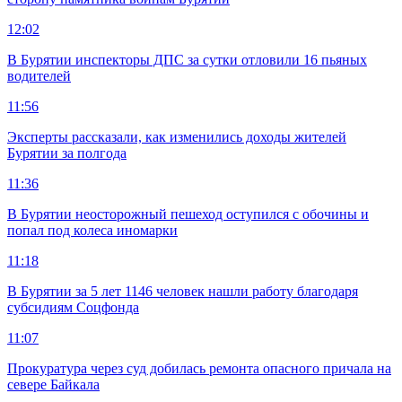
12:02
В Бурятии инспекторы ДПС за сутки отловили 16 пьяных
водителей
11:56
Эксперты рассказали, как изменились доходы жителей
Бурятии за полгода
11:36
В Бурятии неосторожный пешеход оступился с обочины и
попал под колеса иномарки
11:18
В Бурятии за 5 лет 1146 человек нашли работу благодаря
субсидиям Соцфонда
11:07
Прокуратура через суд добилась ремонта опасного причала на
севере Байкала