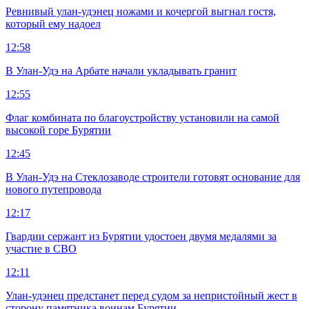
Ревнивый улан-удэнец ножами и кочергой выгнал гостя,
который ему надоел
12:58
В Улан-Удэ на Арбате начали укладывать гранит
12:55
Флаг комбината по благоустройству установили на самой
высокой горе Бурятии
12:45
В Улан-Удэ на Стеклозаводе строители готовят основание для
нового путепровода
12:17
Гвардии сержант из Бурятии удостоен двумя медалями за
участие в СВО
12:11
Улан-удэнец предстанет перед судом за непристойный жест в
сторону памятника воинам Бурятии