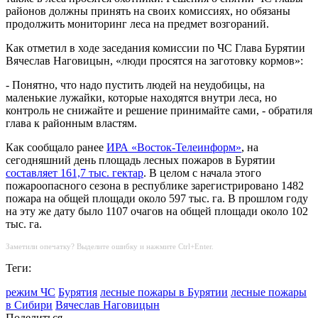
районов должны принять на своих комиссиях, но обязаны
продолжить мониторинг леса на предмет возгораний.
Как отметил в ходе заседания комиссии по ЧС Глава Бурятии
Вячеслав Наговицын, «люди просятся на заготовку кормов»:
- Понятно, что надо пустить людей на неудобицы, на
маленькие лужайки, которые находятся внутри леса, но
контроль не снижайте и решение принимайте сами, - обратиля
глава к районным властям.
Как сообщало ранее
ИРА «Восток-Телеинформ»
, на
сегодняшний день площадь лесных пожаров в Бурятии
составляет 161,7 тыс. гектар
. В целом с начала этого
пожароопасного сезона в республике зарегистрировано 1482
пожара на общей площади около 597 тыс. га. В прошлом году
на эту же дату было 1107 очагов на общей площади около 102
тыс. га.
Заметили опечатку? Выделите ошибку и нажмите Ctrl+Enter.
Теги:
режим ЧС
Бурятия
лесные пожары в Бурятии
лесные пожары
в Сибири
Вячеслав Наговицын
Поделиться