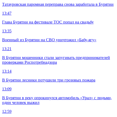
Татауровская паромная переправа снова заработала в Бурятии
13:47
Глава Бурятии на фестивале ТОС попал на свадьбу
13:35
Военный из Бурятии на СВО уничтожил «Бабу-ягу»
13:21
В Бурятии мошенники стали запугивать предпринимателей
проверками Роспотребнадзора
13:14
В Бурятии лесники потушили три грозовых пожара
13:09
В Бурятии в реку опрокинулся автомобиль «Урал» с людьми,
один человек выжил
12:59