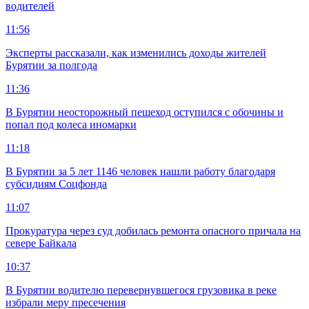
водителей
11:56
Эксперты рассказали, как изменились доходы жителей
Бурятии за полгода
11:36
В Бурятии неосторожный пешеход оступился с обочины и
попал под колеса иномарки
11:18
В Бурятии за 5 лет 1146 человек нашли работу благодаря
субсидиям Соцфонда
11:07
Прокуратура через суд добилась ремонта опасного причала на
севере Байкала
10:37
В Бурятии водителю перевернувшегося грузовика в реке
избрали меру пресечения