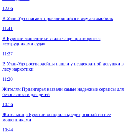
12:06
В Улан-Удэ спасают провалившийся в яму автомобиль
11:41
В Бурятии мошенники стали чаще притворяться
«сотрудниками суда»
11:27
В Улан-Удэ росгвардейцы нашли у неадекватной девушки в
лесу наркотики
11:20
Жителям Приангарья назвали самые надежные сервисы для
безопасности для детей
10:56
Жительница Бурятии оспорила кредит, взятый на нее
мошенниками
10:44