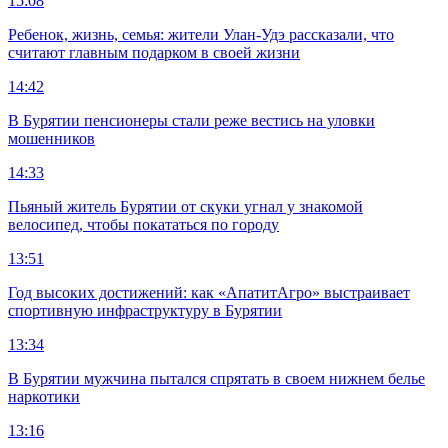
15:08
Ребенок, жизнь, семья: жители Улан-Удэ рассказали, что
считают главным подарком в своей жизни
14:42
В Бурятии пенсионеры стали реже вестись на уловки
мошенников
14:33
Пьяный житель Бурятии от скуки угнал у знакомой
велосипед, чтобы покататься по городу
13:51
Год высоких достижений: как «АпатитАгро» выстраивает
спортивную инфраструктуру в Бурятии
13:34
В Бурятии мужчина пытался спрятать в своем нижнем белье
наркотики
13:16