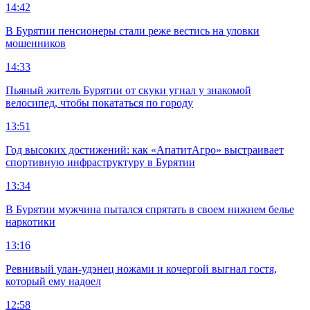
14:42
В Бурятии пенсионеры стали реже вестись на уловки
мошенников
14:33
Пьяный житель Бурятии от скуки угнал у знакомой
велосипед, чтобы покататься по городу
13:51
Год высоких достижений: как «АпатитАгро» выстраивает
спортивную инфраструктуру в Бурятии
13:34
В Бурятии мужчина пытался спрятать в своем нижнем белье
наркотики
13:16
Ревнивый улан-удэнец ножами и кочергой выгнал гостя,
который ему надоел
12:58