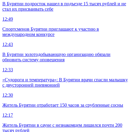
В Бурятии подросток нашел в подъезде 15 тысяч рублей и не
стал их присваивать себе
12:49
Спортсменов Бурятии приглашают к участию в
международном конкурсе
12:43
В Бурятии золотодобывающую организацию обязали
обновить систему оповещения
12:33
«Судороги и температура»: В Бурятии врачи спасли малышку
с двусторонней пневмонией
12:30
Житель Бурятии отработает 150 часов за срубленные сосны
12:17
Житель Бурятии в сауне с незнакомцем лишился почти 200
тысяч рублей