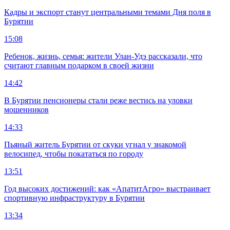
Кадры и экспорт станут центральными темами Дня поля в
Бурятии
15:08
Ребенок, жизнь, семья: жители Улан-Удэ рассказали, что
считают главным подарком в своей жизни
14:42
В Бурятии пенсионеры стали реже вестись на уловки
мошенников
14:33
Пьяный житель Бурятии от скуки угнал у знакомой
велосипед, чтобы покататься по городу
13:51
Год высоких достижений: как «АпатитАгро» выстраивает
спортивную инфраструктуру в Бурятии
13:34