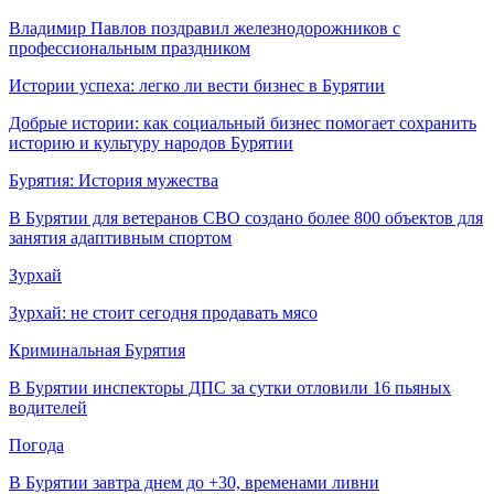
Владимир Павлов поздравил железнодорожников с
профессиональным праздником
Истории успеха: легко ли вести бизнес в Бурятии
Добрые истории: как социальный бизнес помогает сохранить
историю и культуру народов Бурятии
Бурятия: История мужества
В Бурятии для ветеранов СВО создано более 800 объектов для
занятия адаптивным спортом
Зурхай
Зурхай: не стоит сегодня продавать мясо
Криминальная Бурятия
В Бурятии инспекторы ДПС за сутки отловили 16 пьяных
водителей
Погода
В Бурятии завтра днем до +30, временами ливни