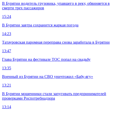
В Бурятии водитель грузовика, упавшего в реку, обвиняется в
смерти трех пассажиров
15:24
В Бурятии завтра сохранится жаркая погода
14:23
Татауровская паромная переправа снова заработала в Бурятии
13:47
Глава Бурятии на фестивале ТОС попал на свадьбу
13:35
Военный из Бурятии на СВО уничтожил «Бабу-ягу»
13:21
В Бурятии мошенники стали запугивать предпринимателей
проверками Роспотребнадзора
13:14