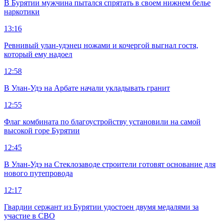
В Бурятии мужчина пытался спрятать в своем нижнем белье
наркотики
13:16
Ревнивый улан-удэнец ножами и кочергой выгнал гостя,
который ему надоел
12:58
В Улан-Удэ на Арбате начали укладывать гранит
12:55
Флаг комбината по благоустройству установили на самой
высокой горе Бурятии
12:45
В Улан-Удэ на Стеклозаводе строители готовят основание для
нового путепровода
12:17
Гвардии сержант из Бурятии удостоен двумя медалями за
участие в СВО