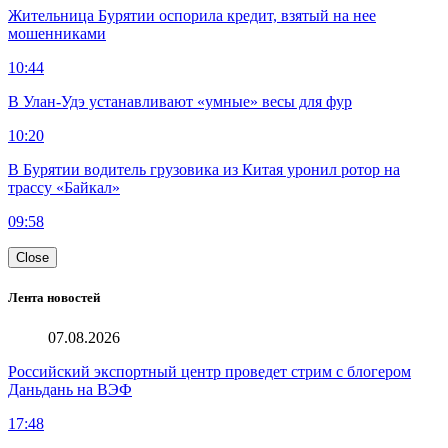
Жительница Бурятии оспорила кредит, взятый на нее
мошенниками
10:44
В Улан-Удэ устанавливают «умные» весы для фур
10:20
В Бурятии водитель грузовика из Китая уронил ротор на
трассу «Байкал»
09:58
Close
Лента новостей
07.08.2026
Российский экспортный центр проведет стрим с блогером
Даньдань на ВЭФ
17:48