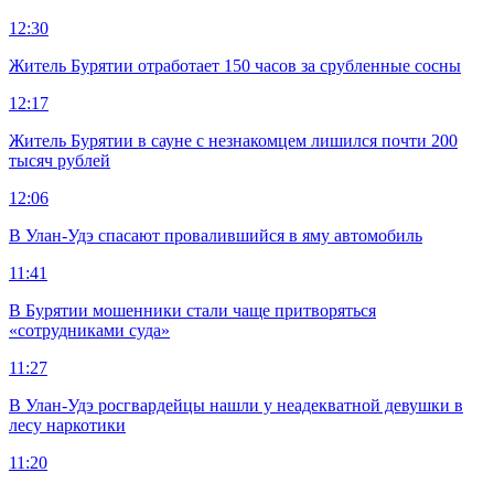
12:30
Житель Бурятии отработает 150 часов за срубленные сосны
12:17
Житель Бурятии в сауне с незнакомцем лишился почти 200
тысяч рублей
12:06
В Улан-Удэ спасают провалившийся в яму автомобиль
11:41
В Бурятии мошенники стали чаще притворяться
«сотрудниками суда»
11:27
В Улан-Удэ росгвардейцы нашли у неадекватной девушки в
лесу наркотики
11:20