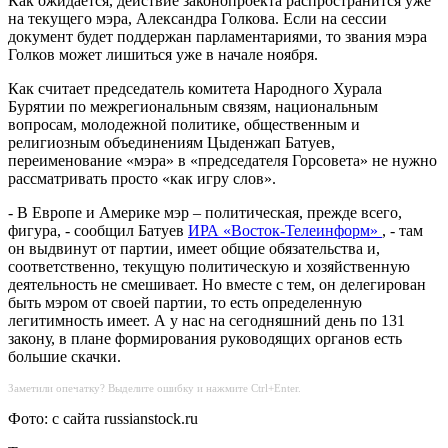
Как ожидается, действие законопроекта распространится уже
на текущего мэра, Александра Голкова. Если на сессии
документ будет поддержан парламентариями, то звания мэра
Голков может лишиться уже в начале ноября.
Как считает председатель комитета Народного Хурала
Бурятии по межрегиональным связям, национальным
вопросам, молодежной политике, общественным и
религиозным объединениям Цыденжап Батуев,
переименование «мэра» в «председателя Горсовета» не нужно
рассматривать просто «как игру слов».
- В Европе и Америке мэр – политическая, прежде всего,
фигура, - сообщил Батуев
ИРА «Восток-Телеинформ»
, - там
он выдвинут от партии, имеет общие обязательства и,
соответственно, текущую политическую и хозяйственную
деятельность не смешивает. Но вместе с тем, он делегирован
быть мэром от своей партии, то есть определенную
легитимность имеет. А у нас на сегодняшний день по 131
закону, в плане формирования руководящих органов есть
большие скачки.
Заметили опечатку? Выделите ошибку и нажмите Ctrl+Enter.
Фото: с сайта russianstock.ru