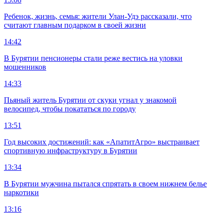
Ребенок, жизнь, семья: жители Улан-Удэ рассказали, что
считают главным подарком в своей жизни
14:42
В Бурятии пенсионеры стали реже вестись на уловки
мошенников
14:33
Пьяный житель Бурятии от скуки угнал у знакомой
велосипед, чтобы покататься по городу
13:51
Год высоких достижений: как «АпатитАгро» выстраивает
спортивную инфраструктуру в Бурятии
13:34
В Бурятии мужчина пытался спрятать в своем нижнем белье
наркотики
13:16