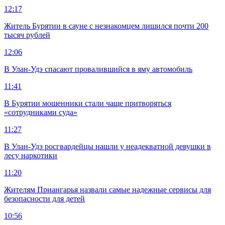
12:17
Житель Бурятии в сауне с незнакомцем лишился почти 200
тысяч рублей
12:06
В Улан-Удэ спасают провалившийся в яму автомобиль
11:41
В Бурятии мошенники стали чаще притворяться
«сотрудниками суда»
11:27
В Улан-Удэ росгвардейцы нашли у неадекватной девушки в
лесу наркотики
11:20
Жителям Приангарья назвали самые надежные сервисы для
безопасности для детей
10:56