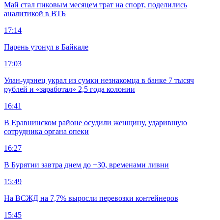
Май стал пиковым месяцем трат на спорт, поделились
аналитикой в ВТБ
17:14
Парень утонул в Байкале
17:03
Улан-удэнец украл из сумки незнакомца в банке 7 тысяч
рублей и «заработал» 2,5 года колонии
16:41
В Еравнинском районе осудили женщину, ударившую
сотрудника органа опеки
16:27
В Бурятии завтра днем до +30, временами ливни
15:49
На ВСЖД на 7,7% выросли перевозки контейнеров
15:45