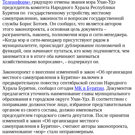
Телеинформ»
грядущую отмены звания мэра Улан-Удэ
председатель комитета Народного Хурала Республики
Бурятия по государственному устройству, местному
самоуправлению, законности и вопросам государственной
службы Борис Ботоев. Он сообщил, что является автором
этого законопроекта, а основная цель документа –
разграничить, наконец, полномочия мэра и сити-менеджера.
«Когда мэр и сити-менеджер присутствуют рядом в
муниципалитете, происходит дублирование полномочий и
функций, они начинают путаться, кто кому подчиняется, чем
занимается и в итоге оба начинают заниматься
хозяйственными вопросами», - подчеркнул он.
Законопроект о внесении изменений в закон «Об организации
местного самоуправления в Бурятии» включен в
предварительную повестку сентябрьской сессии Народного
Хурала Бурятии, сообщил сегодня
МК в Бурятии
. Документов
предлагается уточнить наименование главы муниципального
образования в городском округе Улан-Удэ. В соответствии с
поправками должностное лицо, избранное представительным
органом из своего состава, должно именоваться
председателем городского совета депутатов. После принятия
изменений в закон «Об организации местного
самоуправления в Бурятии», считают авторы законопроекта,
наименование «мэр» стало неправомерным.