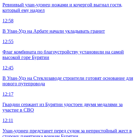
Ревнивый улан-удэнец ножами и кочергой выгнал гостя,
который ему надоел
12:58
В Улан-Удэ на Арбате начали укладывать гранит
12:55
Флаг комбината по благоустройству установили на самой
высокой горе Бурятии
12:45
В Улан-Удэ на Стеклозаводе строители готовят основание для
нового путепровода
12:17
Гвардии сержант из Бурятии удостоен двумя медалями за
участие в СВО
12:11
Улан-удэнец предстанет перед судом за непристойный жест в
сторону памятника воинам Бурятии