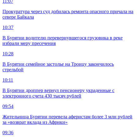
11:07
Прокуратура через суд добилась ремонта опасного причала на
севере Байкала
10:37
В Бурятии водителю перевернувшегося грузовика в реке
избрали меру пресечения
10:28
В Бурятии семейное застолье на Троицу закончилось
стрельбой
10:11
В Бурятии дроппер вернул пенсионеру украденные с
электронного счета 430 тысяч рублей
09:54
Жительница Бурятии перевела аферистам более 3 млн рублей
за «возврат вклада из Африки»
09:36