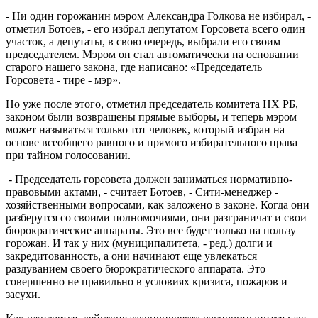
- Ни один горожанин мэром Александра Голкова не избирал, -
отметил Ботоев, - его избрал депутатом Горсовета всего один
участок, а депутаты, в свою очередь, выбрали его своим
председателем. Мэром он стал автоматически на основании
старого нашего закона, где написано: «Председатель
Горсовета - тире - мэр».
Но уже после этого, отметил председатель комитета НХ РБ,
законом были возвращены прямые выборы, и теперь мэром
может называться только тот человек, который избран на
основе всеобщего равного и прямого избирательного права
при тайном голосовании.
- Председатель горсовета должен заниматься нормативно-
правовыми актами, - считает Ботоев, - Сити-менеджер -
хозяйственными вопросами, как заложено в законе. Когда они
разберутся со своими полномочиями, они разграничат и свои
бюрократические аппараты. Это все будет только на пользу
горожан. И так у них (муниципалитета, - ред.) долги и
закредитованность, а они начинают еще увлекаться
раздуванием своего бюрократического аппарата. Это
совершенно не правильно в условиях кризиса, пожаров и
засухи.