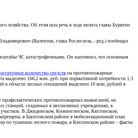
го хозяйства. Об этом шла речь в ходе визита главы Бурятии
ладимирович (Валентик, глава Рослесхоза, - ред.) пообещал
т масштабы ЧС катастрофичными. Он напомнил, что основным
остаточное количество средств
на противопожарные
та выделено 160,2 млн. руб. при нормативной потребности 1,3
й в области лесных отношений выделено 10 млн. рублей в
ние профилактических противопожарных выжиганий, не
х станций, созданных в автономных учреждениях, к
 участков. В Джидинском, Кижингинском, Кяхтинском,
апрещена, в Баунтовском районе в мобилизационный план
ер по тушению лесного пожара, в Кяхтинском районе – факты