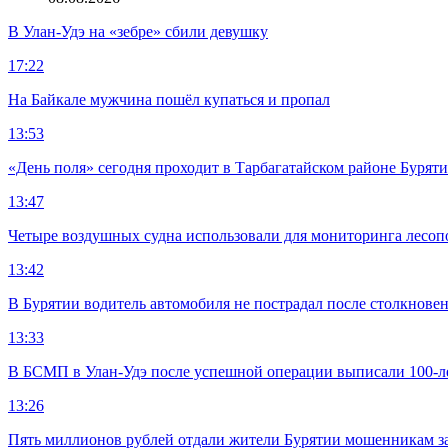
В Улан-Удэ на «зебре» сбили девушку
17:22
На Байкале мужчина пошёл купаться и пропал
13:53
«День поля» сегодня проходит в Тарбагатайском районе Бурят
13:47
Четыре воздушных судна использовали для мониторинга лесоп
13:42
В Бурятии водитель автомобиля не пострадал после столкновен
13:33
В БСМП в Улан-Удэ после успешной операции выписали 100-
13:26
Пять миллионов рублей отдали жители Бурятии мошенникам з