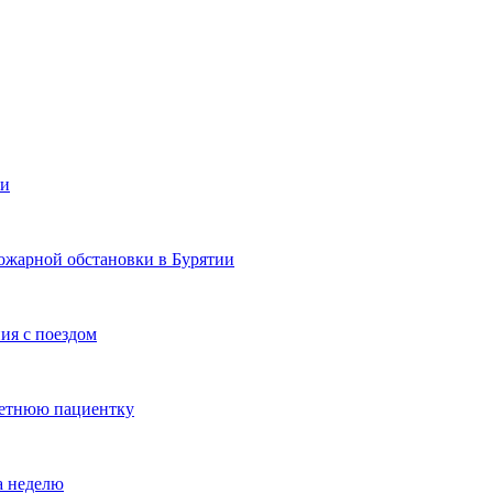
ии
ожарной обстановки в Бурятии
ия с поездом
летнюю пациентку
а неделю