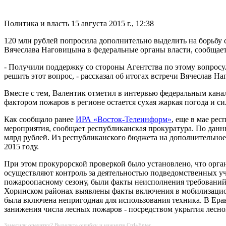
Политика и власть
15 августа 2015 г., 12:38
120 млн рублей попросила дополнительно выделить на борьбу с
Вячеслава Наговицына в федеральные органы власти, сообщает
- Получили поддержку со стороны Агентства по этому вопросу.
решить этот вопрос, - рассказал об итогах встречи Вячеслав Н
Вместе с тем, Валентик отметил в интервью федеральным кана
фактором пожаров в регионе остается сухая жаркая погода и с
Как сообщало ранее
ИРА «Восток-Телеинформ»
, еще в мае ре
мероприятия, сообщает республиканская прокуратура. По данны
млрд рублей. Из республиканского бюджета на дополнительно
2015 году.
При этом прокурорской проверкой было установлено, что орг
осуществляют контроль за деятельностью подведомственных у
пожароопасному сезону, были факты неисполнения требований
Хоринском районах выявлены факты включения в мобилизацион
была включена непригодная для использования техника. В Ер
занижения числа лесных пожаров - посредством укрытия лесно
Заметили опечатку? Выделите ошибку и нажмите Ctrl+Enter.