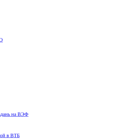
ВО
ьдань на ВЭФ
кой в ВТБ