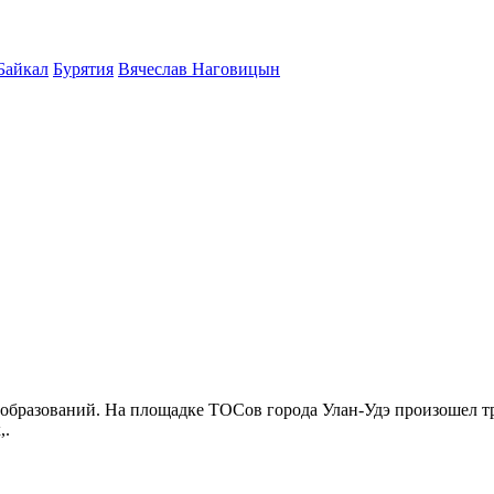
Байкал
Бурятия
Вячеслав Наговицын
бразований. На площадке ТОСов города Улан-Удэ произошел тр
,.