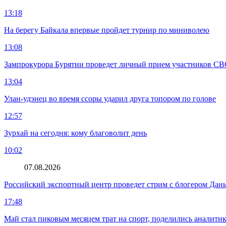
13:18
На берегу Байкала впервые пройдет турнир по миниволею
13:08
Зампрокурора Бурятии проведет личный прием участников С
13:04
Улан-удэнец во время ссоры ударил друга топором по голове
12:57
Зурхай на сегодня: кому благоволит день
10:02
07.08.2026
Российский экспортный центр проведет стрим с блогером Дан
17:48
Май стал пиковым месяцем трат на спорт, поделились аналити