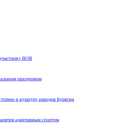
» участнику ВОВ
нальным праздником
сторию и культуру народов Бурятии
 занятия адаптивным спортом