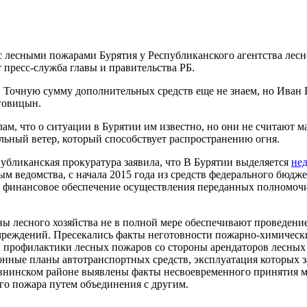
 лесными пожарами Бурятия у Республиканского агентства лесно
 пресс-служба главы и правительства РБ.
 Точную сумму дополнительных средств еще не знаем, но Иван В
аговицын.
лам, что о ситуации в Бурятии им известно, но они не считаю
ильный ветер, который способствует распространению огня.
спубликанская прокуратура заявила, что В Бурятии выделяется
нед
м ведомства, с начала 2015 года из средств федерального бюдже
е финансовое обеспечение осуществления переданных полномочи
аны лесного хозяйства не в полной мере обеспечивают проведе
чреждений. Пресекались факты неготовности пожарно-химически
 профилактики лесных пожаров со стороны арендаторов лесных
ные планы автотранспортных средств, эксплуатация которых з
авнинском районе выявлены факты несвоевременного принятия м
го пожара путем объединения с другим.