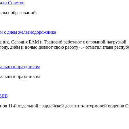
щади Советов
льных образований.
ей с днем железнодорожника
дник. Сегодня БАМ и Транссиб работают с огромной нагрузкой,
оду, днём и ночью делают свою работу», - отметил глава респуб
нальным праздником
нальным праздником
 ВДВ
инов 11-й отдельной гвардейской десантно-штурмовой орденов С