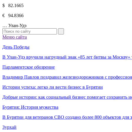
$ 82.1665
€ 94.8366
…
Улан-Удэ
Меню сайта
День Победы
В Улан-Удэ вручили нагрудный знак «85 лет битвы за Москву
Парламентское обозрение
Владимир Павлов поздравил железнодорожников с профессио
Истории успеха: легко ли вести бизнес в Бурятии
Добрые истории: как социальный бизнес помогает сохранить и
Бурятия: История мужества
В Бурятии для ветеранов СВО создано более 800 объектов для
Зурхай