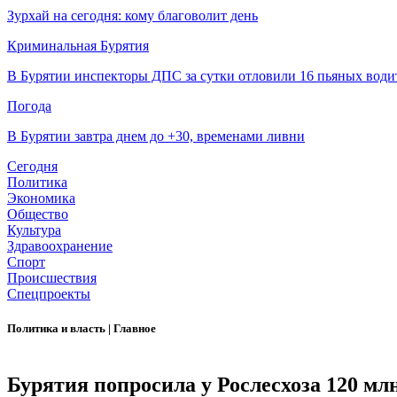
Зурхай на сегодня: кому благоволит день
Криминальная Бурятия
В Бурятии инспекторы ДПС за сутки отловили 16 пьяных води
Погода
В Бурятии завтра днем до +30, временами ливни
Сегодня
Политика
Экономика
Общество
Культура
Здравоохранение
Спорт
Происшествия
Спецпроекты
Политика и власть
|
Главное
Бурятия попросила у Рослесхоза 120 мл