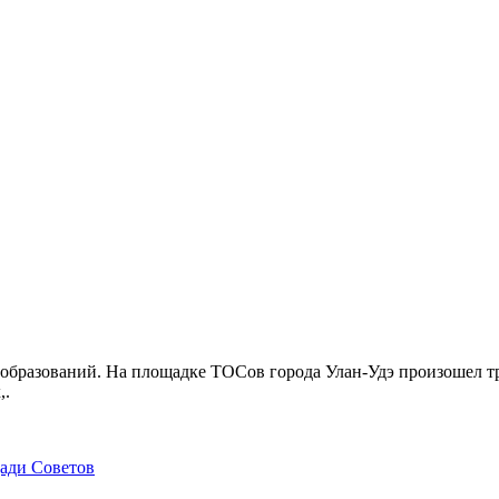
бразований. На площадке ТОСов города Улан-Удэ произошел тр
,.
щади Советов