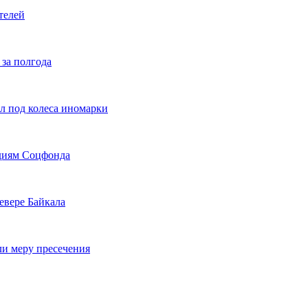
телей
 за полгода
л под колеса иномарки
идиям Соцфонда
евере Байкала
ли меру пресечения