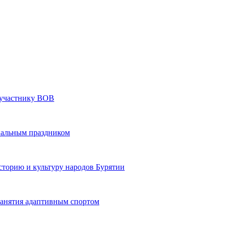
» участнику ВОВ
нальным праздником
сторию и культуру народов Бурятии
 занятия адаптивным спортом