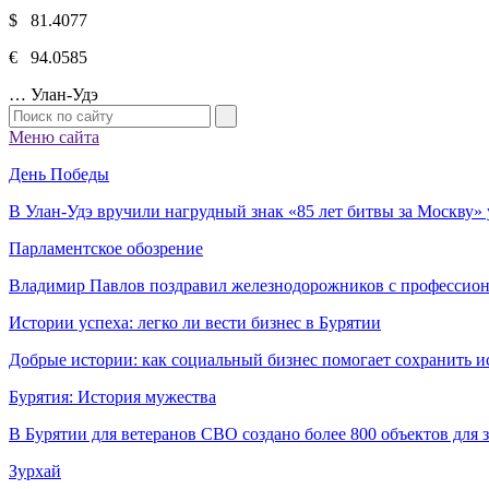
$ 81.4077
€ 94.0585
…
Улан-Удэ
Меню сайта
День Победы
В Улан-Удэ вручили нагрудный знак «85 лет битвы за Москву
Парламентское обозрение
Владимир Павлов поздравил железнодорожников с профессио
Истории успеха: легко ли вести бизнес в Бурятии
Добрые истории: как социальный бизнес помогает сохранить и
Бурятия: История мужества
В Бурятии для ветеранов СВО создано более 800 объектов для
Зурхай