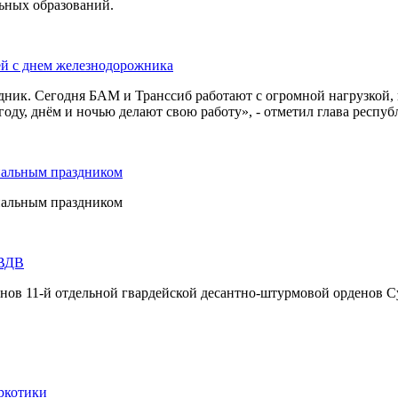
льных образований.
ей с днем железнодорожника
дник. Сегодня БАМ и Транссиб работают с огромной нагрузкой,
оду, днём и ночью делают свою работу», - отметил глава респуб
нальным праздником
нальным праздником
 ВДВ
инов 11-й отдельной гвардейской десантно-штурмовой орденов С
ркотики