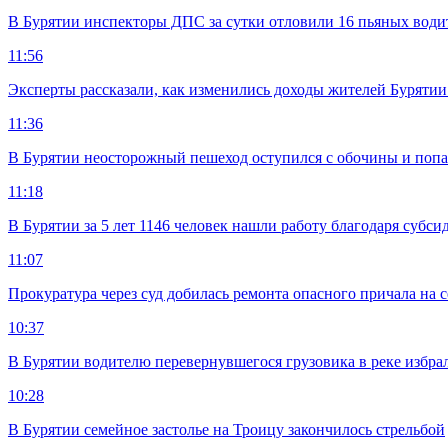
В Бурятии инспекторы ДПС за сутки отловили 16 пьяных води
11:56
Эксперты рассказали, как изменились доходы жителей Бурятии
11:36
В Бурятии неосторожный пешеход оступился с обочины и попа
11:18
В Бурятии за 5 лет 1146 человек нашли работу благодаря субс
11:07
Прокуратура через суд добилась ремонта опасного причала на с
10:37
В Бурятии водителю перевернувшегося грузовика в реке избра
10:28
В Бурятии семейное застолье на Троицу закончилось стрельбой