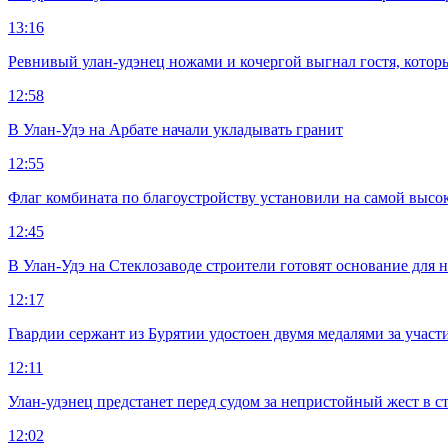
13:16
Ревнивый улан-удэнец ножами и кочергой выгнал гостя, котор
12:58
В Улан-Удэ на Арбате начали укладывать гранит
12:55
Флаг комбината по благоустройству установили на самой высо
12:45
В Улан-Удэ на Стеклозаводе строители готовят основание для 
12:17
Гвардии сержант из Бурятии удостоен двумя медалями за учас
12:11
Улан-удэнец предстанет перед судом за непристойный жест в 
12:02