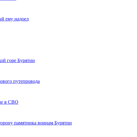
ый ему надоел
кой горе Бурятии
нового путепровода
тие в СВО
сторону памятника воинам Бурятии