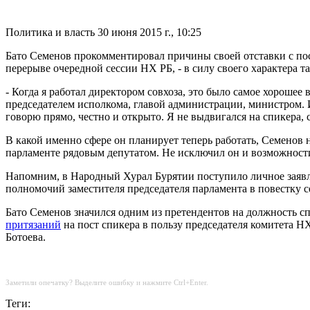
Политика и власть
30 июня 2015 г., 10:25
Бато Семенов прокомментировал причины своей отставки с поста
перерыве очередной сессии НХ РБ, - в силу своего характера та
- Когда я работал директором совхоза, это было самое хорошее 
председателем исполкома, главой администрации, министром. И з
говорю прямо, честно и открыто. Я не выдвигался на спикера, с
В какой именно сфере он планирует теперь работать, Семенов 
парламенте рядовым депутатом. Не исключил он и возможности б
Напомним, в Народный Хурал Бурятии поступило личное заявл
полномочий заместителя председателя парламента в повестку с
Бато Семенов значился одним из претендентов на должность 
притязаний
на пост спикера в пользу председателя комитета Н
Ботоева.
Заметили опечатку? Выделите ошибку и нажмите Ctrl+Enter.
Теги: