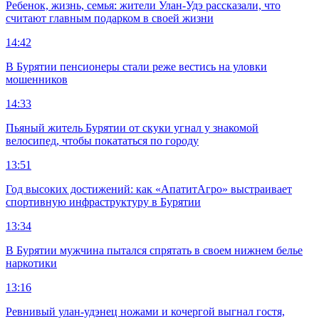
Ребенок, жизнь, семья: жители Улан-Удэ рассказали, что
считают главным подарком в своей жизни
14:42
В Бурятии пенсионеры стали реже вестись на уловки
мошенников
14:33
Пьяный житель Бурятии от скуки угнал у знакомой
велосипед, чтобы покататься по городу
13:51
Год высоких достижений: как «АпатитАгро» выстраивает
спортивную инфраструктуру в Бурятии
13:34
В Бурятии мужчина пытался спрятать в своем нижнем белье
наркотики
13:16
Ревнивый улан-удэнец ножами и кочергой выгнал гостя,