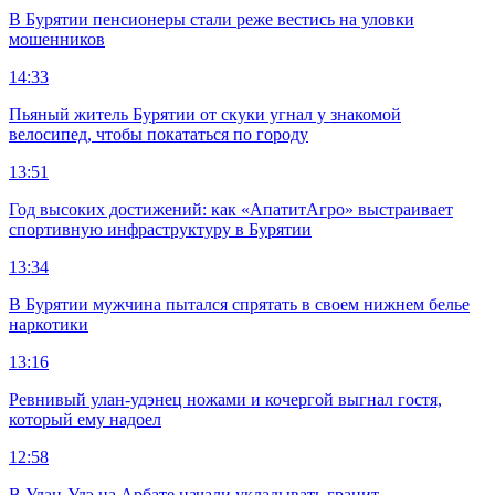
В Бурятии пенсионеры стали реже вестись на уловки
мошенников
14:33
Пьяный житель Бурятии от скуки угнал у знакомой
велосипед, чтобы покататься по городу
13:51
Год высоких достижений: как «АпатитАгро» выстраивает
спортивную инфраструктуру в Бурятии
13:34
В Бурятии мужчина пытался спрятать в своем нижнем белье
наркотики
13:16
Ревнивый улан-удэнец ножами и кочергой выгнал гостя,
который ему надоел
12:58
В Улан-Удэ на Арбате начали укладывать гранит