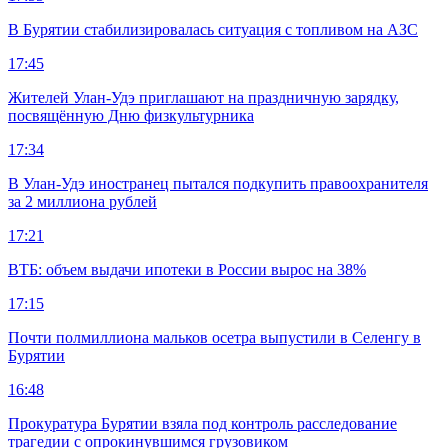
В Бурятии стабилизировалась ситуация с топливом на АЗС
17:45
Жителей Улан-Удэ приглашают на праздничную зарядку,
посвящённую Дню физкультурника
17:34
В Улан-Удэ иностранец пытался подкупить правоохранителя
за 2 миллиона рублей
17:21
ВТБ: объем выдачи ипотеки в России вырос на 38%
17:15
Почти полмиллиона мальков осетра выпустили в Селенгу в
Бурятии
16:48
Прокуратура Бурятии взяла под контроль расследование
трагедии с опрокинувшимся грузовиком