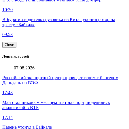
10:20
В Бурятии водитель грузовика из Китая уронил ротор на
трассу «Байкал»
09:58
Close
Лента новостей
07.08.2026
Российский экспортный центр проведет стрим с блогером
Даньдань на ВЭФ
17:48
Май стал пиковым месяцем трат на спорт, поделились
аналитикой в ВТБ
17:14
Парень утонул в Байкале