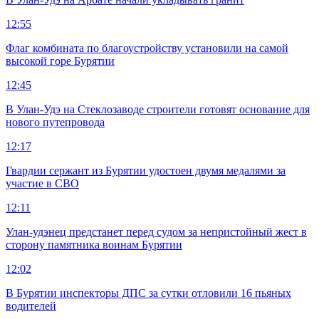
12:55
Флаг комбината по благоустройству установили на самой
высокой горе Бурятии
12:45
В Улан-Удэ на Стеклозаводе строители готовят основание для
нового путепровода
12:17
Гвардии сержант из Бурятии удостоен двумя медалями за
участие в СВО
12:11
Улан-удэнец предстанет перед судом за непристойный жест в
сторону памятника воинам Бурятии
12:02
В Бурятии инспекторы ДПС за сутки отловили 16 пьяных
водителей