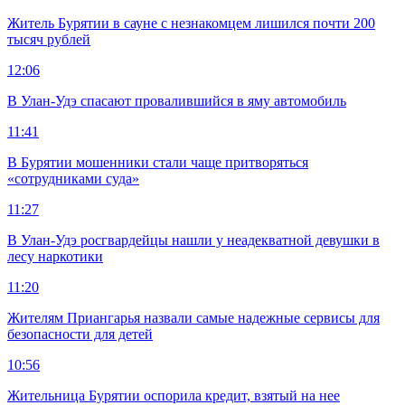
Житель Бурятии в сауне с незнакомцем лишился почти 200
тысяч рублей
12:06
В Улан-Удэ спасают провалившийся в яму автомобиль
11:41
В Бурятии мошенники стали чаще притворяться
«сотрудниками суда»
11:27
В Улан-Удэ росгвардейцы нашли у неадекватной девушки в
лесу наркотики
11:20
Жителям Приангарья назвали самые надежные сервисы для
безопасности для детей
10:56
Жительница Бурятии оспорила кредит, взятый на нее