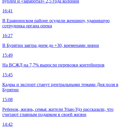
рублей и «заработал» 2,5 года колонии
16:41
В Еравнинском районе осудили женщину, ударившую
сотрудника органа опеки
16:27
В Бурятии завтра днем до +30, временами ливни
15:49
На ВСЖД на 7,7% выросли перевозки контейнеров
15:45
Кадры и экспорт станут центральными темами Дня поля в
Бурятии
15:08
Ребенок, жизнь, семья: жители Улан-Удэ рассказали, что
считают главным подарком в своей жизни
14:42