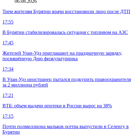
06.08.2026
Трем жителям Бурятии врачи восстановили лицо после ДТП
17:55
В Бурятии стабилизировалась ситуация с топливом на АЗС
17:45
Жителей Улан-Удэ приглашают на праздничную зарядку,
посвящённую Дню физкультурника
17:34
В Улан-Удэ иностранец пытался подкупить правоохранителя
за 2 миллиона рублей
17:21
ВТБ: объем выдачи ипотеки в России вырос на 38%
17:15
Почти полмиллиона мальков осетра выпустили в Селенгу в
Бурятии