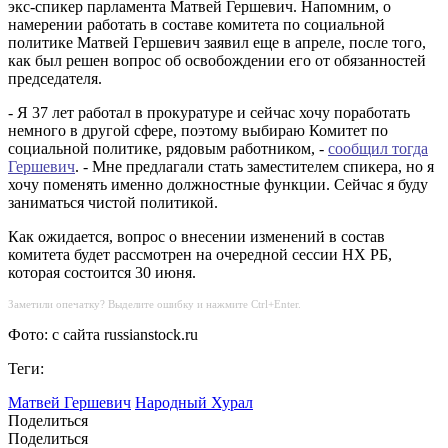
экс-спикер парламента Матвей Гершевич. Напомним, о
намерении работать в составе комитета по социальной
политике Матвей Гершевич заявил еще в апреле, после того,
как был решен вопрос об освобождении его от обязанностей
председателя.
- Я 37 лет работал в прокуратуре и сейчас хочу поработать
немного в другой сфере, поэтому выбираю Комитет по
социальной политике, рядовым работником, -
сообщил тогда
Гершевич
. - Мне предлагали стать заместителем спикера, но я
хочу поменять именно должностные функции. Сейчас я буду
заниматься чистой политикой.
Как ожидается, вопрос о внесении изменений в состав
комитета будет рассмотрен на очередной сессии НХ РБ,
которая состоится 30 июня.
Заметили опечатку? Выделите ошибку и нажмите Ctrl+Enter.
Фото: с сайта russianstock.ru
Теги:
Матвей Гершевич
Народный Хурал
Поделиться
Поделиться