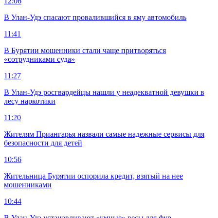
12:06
В Улан-Удэ спасают провалившийся в яму автомобиль
11:41
В Бурятии мошенники стали чаще притворяться
«сотрудниками суда»
11:27
В Улан-Удэ росгвардейцы нашли у неадекватной девушки в
лесу наркотики
11:20
Жителям Приангарья назвали самые надежные сервисы для
безопасности для детей
10:56
Жительница Бурятии оспорила кредит, взятый на нее
мошенниками
10:44
В Улан-Удэ устанавливают «умные» весы для фур