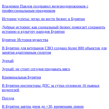
Владимир Павлов поздравил железнодорожников с
профессиональным праздником
Истории успеха: легко ли вести бизнес в Бурятии
Добрые истории: как социальный бизнес помогает сохранить
историю и культуру народов Бурятии
Бурятия: История мужества
В Бурятии для ветеранов СВО создано более 800 объектов для
занятия адаптивным спортом
Зурхай
Зурхай: не стоит сегодня продавать мясо
Криминальная Бурятия
В Бурятии инспекторы ДПС за сутки отловили 16 пьяных
водителей
Погода
В Бурятии завтра днем до +30, временами ливни