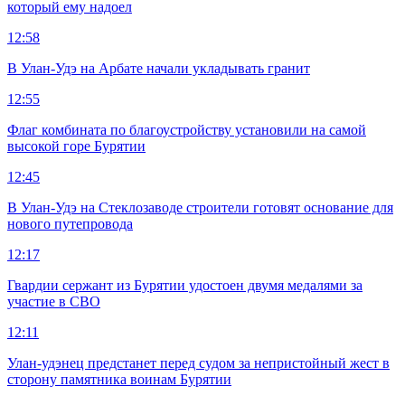
который ему надоел
12:58
В Улан-Удэ на Арбате начали укладывать гранит
12:55
Флаг комбината по благоустройству установили на самой
высокой горе Бурятии
12:45
В Улан-Удэ на Стеклозаводе строители готовят основание для
нового путепровода
12:17
Гвардии сержант из Бурятии удостоен двумя медалями за
участие в СВО
12:11
Улан-удэнец предстанет перед судом за непристойный жест в
сторону памятника воинам Бурятии