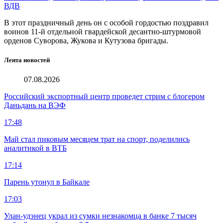
ВДВ
В этот праздничный день он с особой гордостью поздравил
воинов 11-й отдельной гвардейской десантно-штурмовой
орденов Суворова, Жукова и Кутузова бригады.
Лента новостей
07.08.2026
Российский экспортный центр проведет стрим с блогером
Даньдань на ВЭФ
17:48
Май стал пиковым месяцем трат на спорт, поделились
аналитикой в ВТБ
17:14
Парень утонул в Байкале
17:03
Улан-удэнец украл из сумки незнакомца в банке 7 тысяч