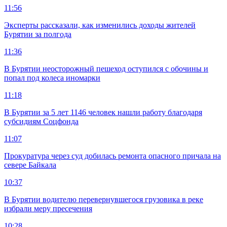
11:56
Эксперты рассказали, как изменились доходы жителей
Бурятии за полгода
11:36
В Бурятии неосторожный пешеход оступился с обочины и
попал под колеса иномарки
11:18
В Бурятии за 5 лет 1146 человек нашли работу благодаря
субсидиям Соцфонда
11:07
Прокуратура через суд добилась ремонта опасного причала на
севере Байкала
10:37
В Бурятии водителю перевернувшегося грузовика в реке
избрали меру пресечения
10:28