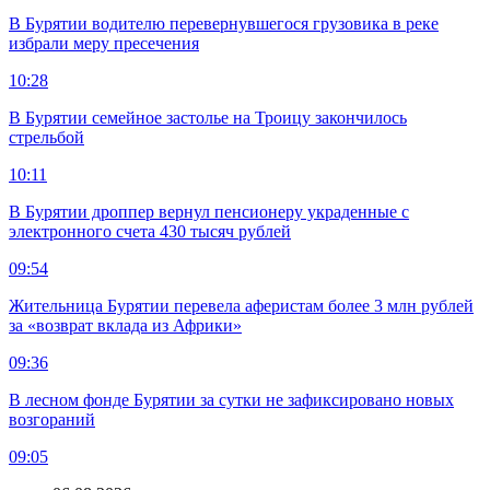
В Бурятии водителю перевернувшегося грузовика в реке
избрали меру пресечения
10:28
В Бурятии семейное застолье на Троицу закончилось
стрельбой
10:11
В Бурятии дроппер вернул пенсионеру украденные с
электронного счета 430 тысяч рублей
09:54
Жительница Бурятии перевела аферистам более 3 млн рублей
за «возврат вклада из Африки»
09:36
В лесном фонде Бурятии за сутки не зафиксировано новых
возгораний
09:05