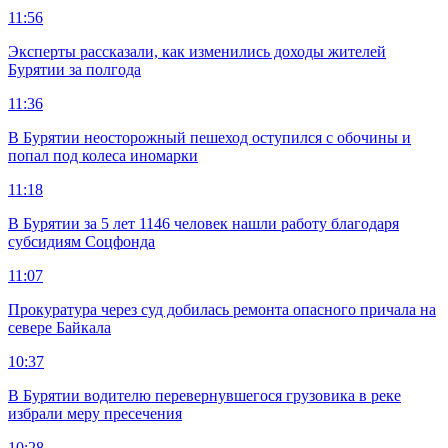
11:56
Эксперты рассказали, как изменились доходы жителей
Бурятии за полгода
11:36
В Бурятии неосторожный пешеход оступился с обочины и
попал под колеса иномарки
11:18
В Бурятии за 5 лет 1146 человек нашли работу благодаря
субсидиям Соцфонда
11:07
Прокуратура через суд добилась ремонта опасного причала на
севере Байкала
10:37
В Бурятии водителю перевернувшегося грузовика в реке
избрали меру пресечения
10:28