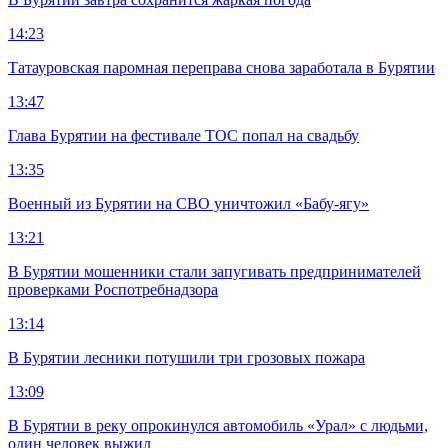
14:23
Татауровская паромная переправа снова заработала в Бурятии
13:47
Глава Бурятии на фестивале ТОС попал на свадьбу
13:35
Военный из Бурятии на СВО уничтожил «Бабу-ягу»
13:21
В Бурятии мошенники стали запугивать предпринимателей
проверками Роспотребнадзора
13:14
В Бурятии лесники потушили три грозовых пожара
13:09
В Бурятии в реку опрокинулся автомобиль «Урал» с людьми,
один человек выжил