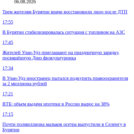
06.08.2026
Трем жителям Бурятии врачи восстановили лицо после ДТП
17:55
В Бурятии стабилизировалась ситуация с топливом на АЗС
17:45
Жителей Улан-Удэ приглашают на праздничную зарядку,
посвящённую Дню физкультурника
17:34
В Улан-Удэ иностранец пытался подкупить правоохранителя
за 2 миллиона рублей
17:21
ВТБ: объем выдачи ипотеки в России вырос на 38%
17:15
Почти полмиллиона мальков осетра выпустили в Селенгу в
Бурятии