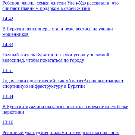
Ребенок, жизнь, семья: жители Улан-Удэ рассказали, что
считают главным подарком в своей жизни
14:42
В Бурятии пенсионеры стали реже вестись на уловки
мошенников
14:33
Пьяный житель Бурятии от скуки угнал у знакомой
велосипед, чтобы покататься по городу
13:51
Год высоких достижений: как «АпатитАгро» выстраивает
спортивную инфраструктуру в Бурятии
13:34
В Бурятии мужчина пытался спрятать в своем нижнем белье
наркотики
13:16
Ревнивый улан-удэнец ножами и кочергой выгнал гостя,