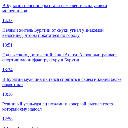
В Бурятии пенсионеры стали реже вестись на уловки
мошенников
14:33
Пьяный житель Бурятии от скуки угнал у знакомой
велосипед, чтобы покататься по городу
13:51
Год высоких достижений: как «АпатитАгро» выстраивает
спортивную инфраструктуру в Бурятии
13:34
В Бурятии мужчина пытался спрятать в своем нижнем белье
наркотики
13:16
Ревнивый улан-удэнец ножами и кочергой выгнал гостя,
который ему надоел
12:58