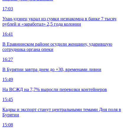
17:03
Улан-удэнец украл из сумки незнакомца в банке 7 тысяч
рублей и «заработал» 2,5 года колонии
16:41
В Еравнинском районе осудили женщину, ударившую
сотрудника органа опеки
16:27
В Бурятии завтра днем до +30, временами ливни
15:49
На ВСЖД на 7,7% выросли перевозки контейнеров
15:45
Кадры и экспорт станут центральными темами Дня поля в
Бурятии
15:08