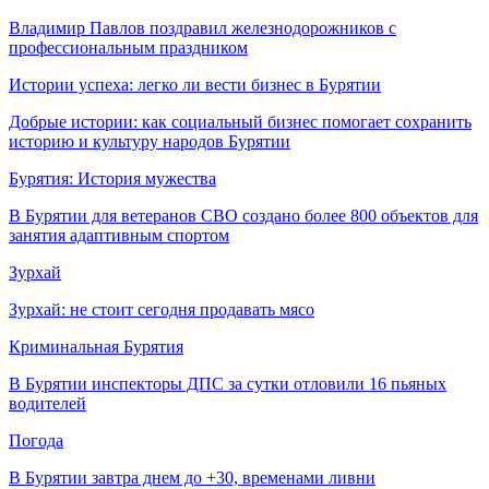
Владимир Павлов поздравил железнодорожников с
профессиональным праздником
Истории успеха: легко ли вести бизнес в Бурятии
Добрые истории: как социальный бизнес помогает сохранить
историю и культуру народов Бурятии
Бурятия: История мужества
В Бурятии для ветеранов СВО создано более 800 объектов для
занятия адаптивным спортом
Зурхай
Зурхай: не стоит сегодня продавать мясо
Криминальная Бурятия
В Бурятии инспекторы ДПС за сутки отловили 16 пьяных
водителей
Погода
В Бурятии завтра днем до +30, временами ливни