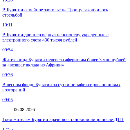
В Бурятии семейное застолье на Троицу закончилось
стрельбой
10:11
В Бурятии дроппер вернул пенсионеру украденные с
электронного счета 430 тысяч рублей
09:54
Жительница Бурятии перевела аферистам более 3 млн рублей
за «возврат вклада из Африки»
09:36
В лесном фонде Бурятии за сутки не зафиксировано новых
возгораний
09:05
06.08.2026
Трем жителям Бурятии врачи восстановили лицо после ДТП
17:55