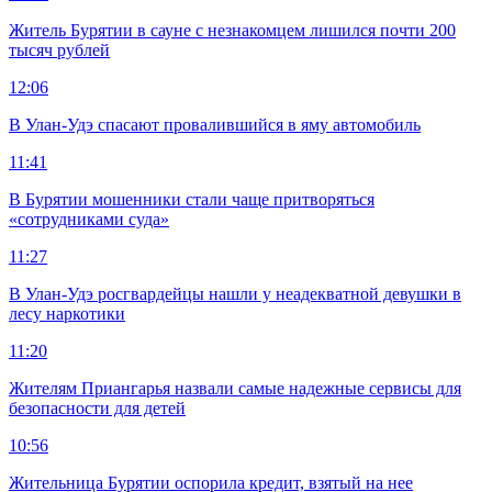
Житель Бурятии в сауне с незнакомцем лишился почти 200
тысяч рублей
12:06
В Улан-Удэ спасают провалившийся в яму автомобиль
11:41
В Бурятии мошенники стали чаще притворяться
«сотрудниками суда»
11:27
В Улан-Удэ росгвардейцы нашли у неадекватной девушки в
лесу наркотики
11:20
Жителям Приангарья назвали самые надежные сервисы для
безопасности для детей
10:56
Жительница Бурятии оспорила кредит, взятый на нее