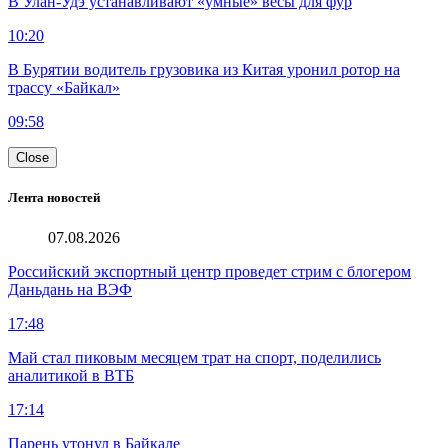
В Улан-Удэ устанавливают «умные» весы для фур
10:20
В Бурятии водитель грузовика из Китая уронил ротор на
трассу «Байкал»
09:58
Close
Лента новостей
07.08.2026
Российский экспортный центр проведет стрим с блогером
Даньдань на ВЭФ
17:48
Май стал пиковым месяцем трат на спорт, поделились
аналитикой в ВТБ
17:14
Парень утонул в Байкале