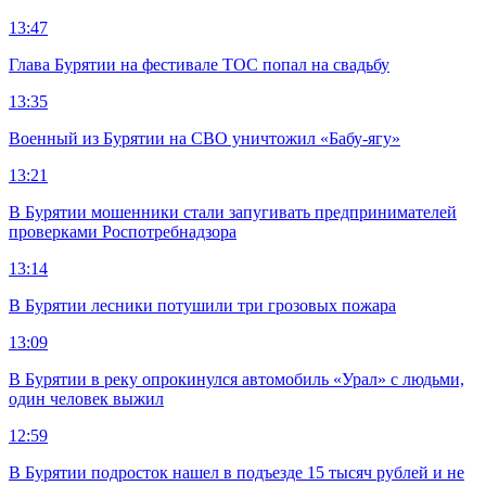
13:47
Глава Бурятии на фестивале ТОС попал на свадьбу
13:35
Военный из Бурятии на СВО уничтожил «Бабу-ягу»
13:21
В Бурятии мошенники стали запугивать предпринимателей
проверками Роспотребнадзора
13:14
В Бурятии лесники потушили три грозовых пожара
13:09
В Бурятии в реку опрокинулся автомобиль «Урал» с людьми,
один человек выжил
12:59
В Бурятии подросток нашел в подъезде 15 тысяч рублей и не