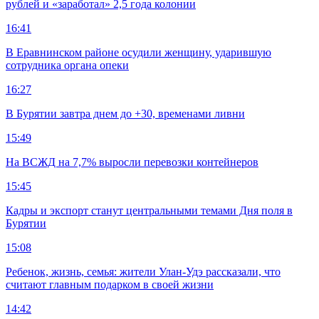
рублей и «заработал» 2,5 года колонии
16:41
В Еравнинском районе осудили женщину, ударившую
сотрудника органа опеки
16:27
В Бурятии завтра днем до +30, временами ливни
15:49
На ВСЖД на 7,7% выросли перевозки контейнеров
15:45
Кадры и экспорт станут центральными темами Дня поля в
Бурятии
15:08
Ребенок, жизнь, семья: жители Улан-Удэ рассказали, что
считают главным подарком в своей жизни
14:42