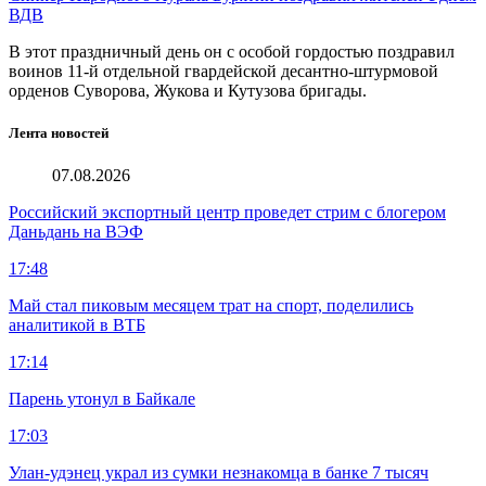
ВДВ
В этот праздничный день он с особой гордостью поздравил
воинов 11-й отдельной гвардейской десантно-штурмовой
орденов Суворова, Жукова и Кутузова бригады.
Лента новостей
07.08.2026
Российский экспортный центр проведет стрим с блогером
Даньдань на ВЭФ
17:48
Май стал пиковым месяцем трат на спорт, поделились
аналитикой в ВТБ
17:14
Парень утонул в Байкале
17:03
Улан-удэнец украл из сумки незнакомца в банке 7 тысяч