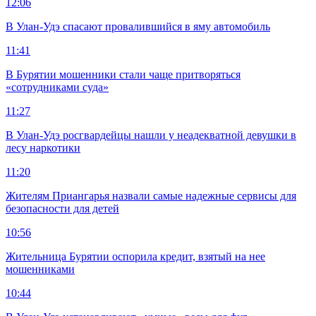
12:06
В Улан-Удэ спасают провалившийся в яму автомобиль
11:41
В Бурятии мошенники стали чаще притворяться
«сотрудниками суда»
11:27
В Улан-Удэ росгвардейцы нашли у неадекватной девушки в
лесу наркотики
11:20
Жителям Приангарья назвали самые надежные сервисы для
безопасности для детей
10:56
Жительница Бурятии оспорила кредит, взятый на нее
мошенниками
10:44