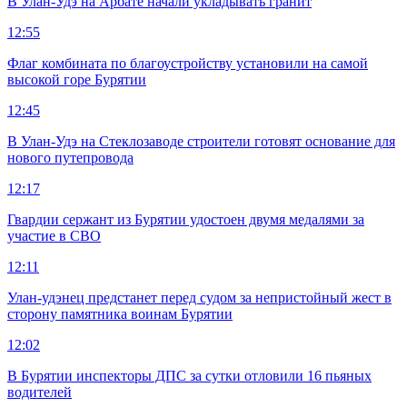
В Улан-Удэ на Арбате начали укладывать гранит
12:55
Флаг комбината по благоустройству установили на самой
высокой горе Бурятии
12:45
В Улан-Удэ на Стеклозаводе строители готовят основание для
нового путепровода
12:17
Гвардии сержант из Бурятии удостоен двумя медалями за
участие в СВО
12:11
Улан-удэнец предстанет перед судом за непристойный жест в
сторону памятника воинам Бурятии
12:02
В Бурятии инспекторы ДПС за сутки отловили 16 пьяных
водителей