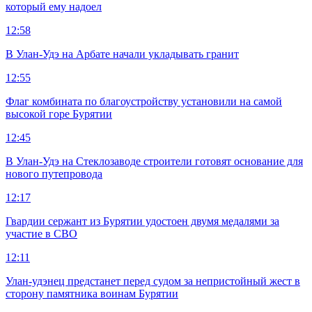
который ему надоел
12:58
В Улан-Удэ на Арбате начали укладывать гранит
12:55
Флаг комбината по благоустройству установили на самой
высокой горе Бурятии
12:45
В Улан-Удэ на Стеклозаводе строители готовят основание для
нового путепровода
12:17
Гвардии сержант из Бурятии удостоен двумя медалями за
участие в СВО
12:11
Улан-удэнец предстанет перед судом за непристойный жест в
сторону памятника воинам Бурятии