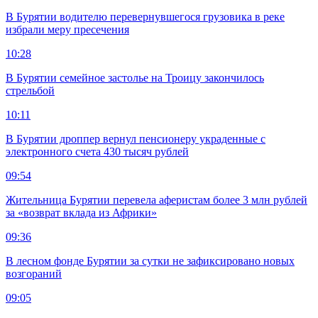
В Бурятии водителю перевернувшегося грузовика в реке
избрали меру пресечения
10:28
В Бурятии семейное застолье на Троицу закончилось
стрельбой
10:11
В Бурятии дроппер вернул пенсионеру украденные с
электронного счета 430 тысяч рублей
09:54
Жительница Бурятии перевела аферистам более 3 млн рублей
за «возврат вклада из Африки»
09:36
В лесном фонде Бурятии за сутки не зафиксировано новых
возгораний
09:05