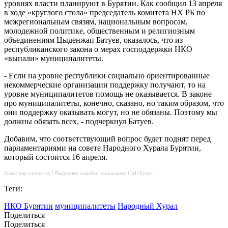
уровнях власти планируют в Бурятии. Как сообщил 13 апреля
в ходе «круглого стола» председатель комитета НХ РБ по
межрегиональным связям, национальным вопросам,
молодежной политике, общественным и религиозным
объединениям Цыденжап Батуев, оказалось, что из
республиканского закона о мерах господдержки НКО
«выпали» муниципалитеты.
- Если на уровне республики социально ориентированные
некоммерческие организации поддержку получают, то на
уровне муниципалитетов помощь не оказывается. В законе
про муниципалитеты, конечно, сказано, но таким образом, что
они поддержку оказывать могут, но не обязаны. Поэтому мы
должны обязать всех, - подчеркнул Батуев.
Добавим, что соответствующий вопрос будет поднят перед
парламентариями на совете Народного Хурала Бурятии,
который состоится 16 апреля.
Заметили опечатку? Выделите ошибку и нажмите Ctrl+Enter.
Теги:
НКО Бурятии
муниципалитеты
Народный Хурал
Поделиться
Поделиться