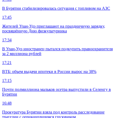
В Бурятии стабилизировалась ситуация с топливом на АЗС
17:45
Жителей Улан-Удэ приглашают на праздничную зарядку,
посвящённую Дню физкультурника
17:34
В Улан-Удэ иностранец пытался подкупить правоохранителя
за 2 миллиона рублей
17:21
ВТБ: объем выдачи ипотеки в России вырос на 38%
17:15
Почти полмиллиона мальков осетра выпустили в Селенгу в
Бурятии
16:48
Прокуратура Бурятии взяла под контроль расследование
трагедии с опрокинувшимся грузовиком