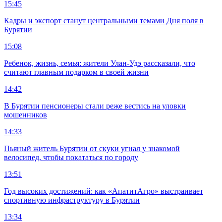
15:45
Кадры и экспорт станут центральными темами Дня поля в
Бурятии
15:08
Ребенок, жизнь, семья: жители Улан-Удэ рассказали, что
считают главным подарком в своей жизни
14:42
В Бурятии пенсионеры стали реже вестись на уловки
мошенников
14:33
Пьяный житель Бурятии от скуки угнал у знакомой
велосипед, чтобы покататься по городу
13:51
Год высоких достижений: как «АпатитАгро» выстраивает
спортивную инфраструктуру в Бурятии
13:34