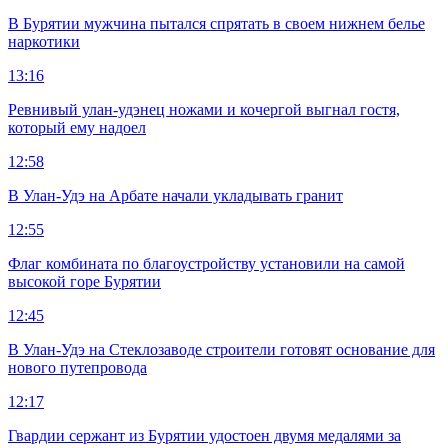
В Бурятии мужчина пытался спрятать в своем нижнем белье
наркотики
13:16
Ревнивый улан-удэнец ножами и кочергой выгнал гостя,
который ему надоел
12:58
В Улан-Удэ на Арбате начали укладывать гранит
12:55
Флаг комбината по благоустройству установили на самой
высокой горе Бурятии
12:45
В Улан-Удэ на Стеклозаводе строители готовят основание для
нового путепровода
12:17
Гвардии сержант из Бурятии удостоен двумя медалями за