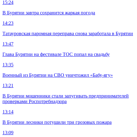
15:24
В Бурятии завтра сохранится жаркая погода
14:23
Татауровская паромная переправа снова заработала в Бурятии
13:47
Глава Бурятии на фестивале ТОС попал на свадьбу
13:35
Военный из Бурятии на СВО уничтожил «Бабу-ягу»
13:21
В Бурятии мошенники стали запугивать предпринимателей
проверками Роспотребнадзора
13:14
В Бурятии лесники потушили три грозовых пожара
13:09