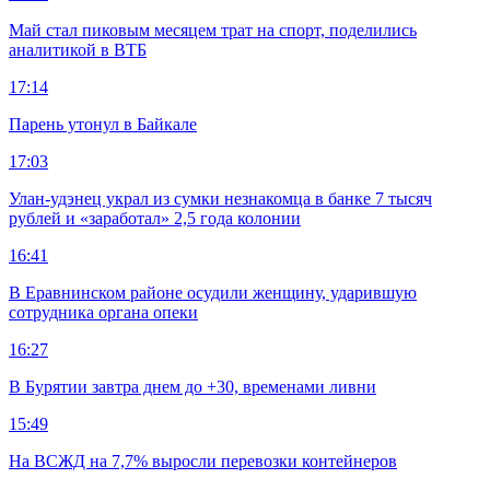
Май стал пиковым месяцем трат на спорт, поделились
аналитикой в ВТБ
17:14
Парень утонул в Байкале
17:03
Улан-удэнец украл из сумки незнакомца в банке 7 тысяч
рублей и «заработал» 2,5 года колонии
16:41
В Еравнинском районе осудили женщину, ударившую
сотрудника органа опеки
16:27
В Бурятии завтра днем до +30, временами ливни
15:49
На ВСЖД на 7,7% выросли перевозки контейнеров