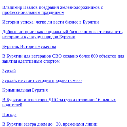
Владимир Павлов поздравил железнодорожников с
профессиональным праздником
Истории успеха: легко ли вести бизнес в Бурятии
Добрые истории: как социальный бизнес помогает сохранить
историю и культуру народов Бурятии
Бурятия: История мужества
В Бурятии для ветеранов СВО создано более 800 объектов для
занятия адаптивным спортом
Зурхай
Зурхай: не стоит сегодня продавать мясо
Криминальная Бурятия
В Бурятии инспекторы ДПС за сутки отловили 16 пьяных
водителей
Погода
В Бурятии завтра днем до +30, временами ливни