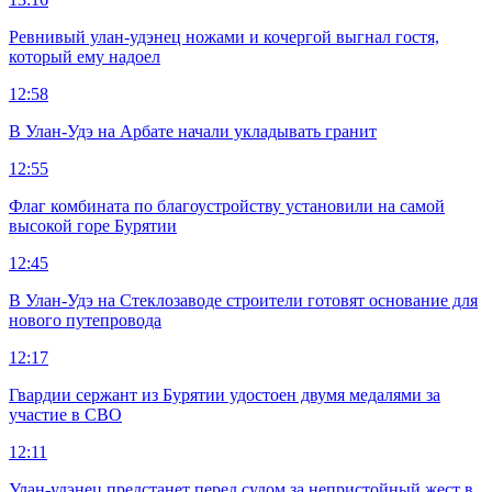
Ревнивый улан-удэнец ножами и кочергой выгнал гостя,
который ему надоел
12:58
В Улан-Удэ на Арбате начали укладывать гранит
12:55
Флаг комбината по благоустройству установили на самой
высокой горе Бурятии
12:45
В Улан-Удэ на Стеклозаводе строители готовят основание для
нового путепровода
12:17
Гвардии сержант из Бурятии удостоен двумя медалями за
участие в СВО
12:11
Улан-удэнец предстанет перед судом за непристойный жест в