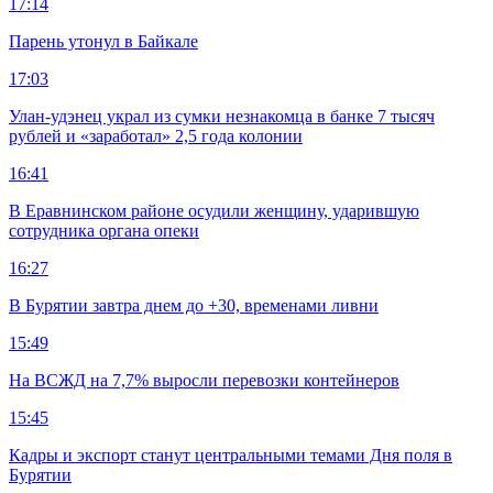
17:14
Парень утонул в Байкале
17:03
Улан-удэнец украл из сумки незнакомца в банке 7 тысяч
рублей и «заработал» 2,5 года колонии
16:41
В Еравнинском районе осудили женщину, ударившую
сотрудника органа опеки
16:27
В Бурятии завтра днем до +30, временами ливни
15:49
На ВСЖД на 7,7% выросли перевозки контейнеров
15:45
Кадры и экспорт станут центральными темами Дня поля в
Бурятии