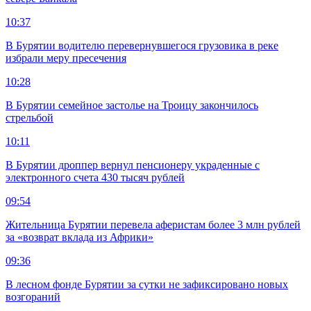
10:37
В Бурятии водителю перевернувшегося грузовика в реке
избрали меру пресечения
10:28
В Бурятии семейное застолье на Троицу закончилось
стрельбой
10:11
В Бурятии дроппер вернул пенсионеру украденные с
электронного счета 430 тысяч рублей
09:54
Жительница Бурятии перевела аферистам более 3 млн рублей
за «возврат вклада из Африки»
09:36
В лесном фонде Бурятии за сутки не зафиксировано новых
возгораний