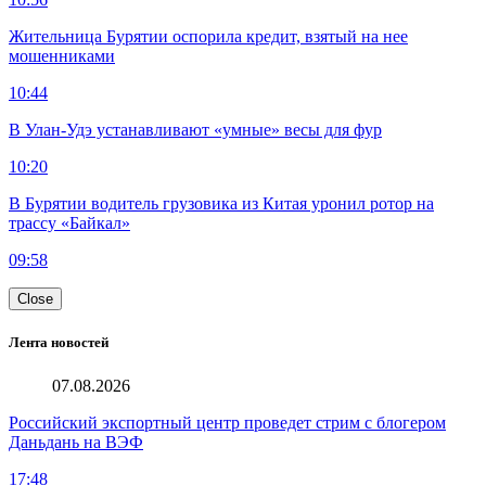
Жительница Бурятии оспорила кредит, взятый на нее
мошенниками
10:44
В Улан-Удэ устанавливают «умные» весы для фур
10:20
В Бурятии водитель грузовика из Китая уронил ротор на
трассу «Байкал»
09:58
Close
Лента новостей
07.08.2026
Российский экспортный центр проведет стрим с блогером
Даньдань на ВЭФ
17:48