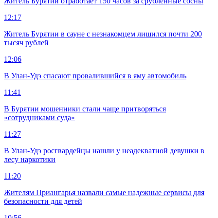
Житель Бурятии отработает 150 часов за срубленные сосны
12:17
Житель Бурятии в сауне с незнакомцем лишился почти 200
тысяч рублей
12:06
В Улан-Удэ спасают провалившийся в яму автомобиль
11:41
В Бурятии мошенники стали чаще притворяться
«сотрудниками суда»
11:27
В Улан-Удэ росгвардейцы нашли у неадекватной девушки в
лесу наркотики
11:20
Жителям Приангарья назвали самые надежные сервисы для
безопасности для детей
10:56