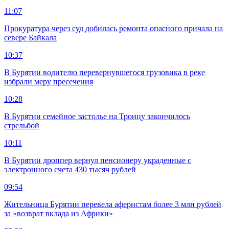
11:07
Прокуратура через суд добилась ремонта опасного причала на
севере Байкала
10:37
В Бурятии водителю перевернувшегося грузовика в реке
избрали меру пресечения
10:28
В Бурятии семейное застолье на Троицу закончилось
стрельбой
10:11
В Бурятии дроппер вернул пенсионеру украденные с
электронного счета 430 тысяч рублей
09:54
Жительница Бурятии перевела аферистам более 3 млн рублей
за «возврат вклада из Африки»