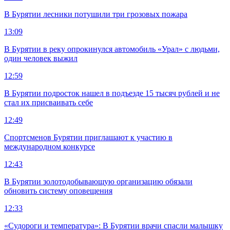
В Бурятии лесники потушили три грозовых пожара
13:09
В Бурятии в реку опрокинулся автомобиль «Урал» с людьми,
один человек выжил
12:59
В Бурятии подросток нашел в подъезде 15 тысяч рублей и не
стал их присваивать себе
12:49
Спортсменов Бурятии приглашают к участию в
международном конкурсе
12:43
В Бурятии золотодобывающую организацию обязали
обновить систему оповещения
12:33
«Судороги и температура»: В Бурятии врачи спасли малышку