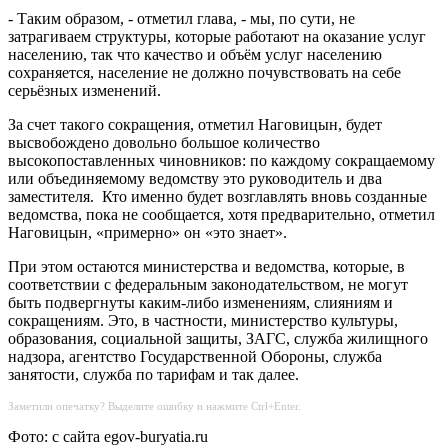
- Таким образом, - отметил глава, - мы, по сути, не
затрагиваем структуры, которые работают на оказание услуг
населению, так что качество и объём услуг населению
сохраняется, население не должно почувствовать на себе
серьёзных изменений.
За счет такого сокращения, отметил Наговицын, будет
высвобождено довольно большое количество
высокопоставленных чиновников: по каждому сокращаемому
или объединяемому ведомству это руководитель и два
заместителя. Кто именно будет возглавлять вновь созданные
ведомства, пока не сообщается, хотя предварительно, отметил
Наговицын, «примерно» он «это знает».
При этом остаются министерства и ведомства, которые, в
соответствии с федеральным законодательством, не могут
быть подвергнуты каким-либо изменениям, слияниям и
сокращениям. Это, в частности, министерство культуры,
образования, социальной защиты, ЗАГС, служба жилищного
надзора, агентство Государственной Обороны, служба
занятости, служба по тарифам и так далее.
Заметили опечатку? Выделите ошибку и нажмите Ctrl+Enter.
Фото: с сайта egov-buryatia.ru