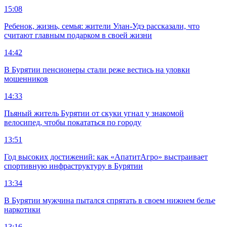
15:08
Ребенок, жизнь, семья: жители Улан-Удэ рассказали, что
считают главным подарком в своей жизни
14:42
В Бурятии пенсионеры стали реже вестись на уловки
мошенников
14:33
Пьяный житель Бурятии от скуки угнал у знакомой
велосипед, чтобы покататься по городу
13:51
Год высоких достижений: как «АпатитАгро» выстраивает
спортивную инфраструктуру в Бурятии
13:34
В Бурятии мужчина пытался спрятать в своем нижнем белье
наркотики
13:16