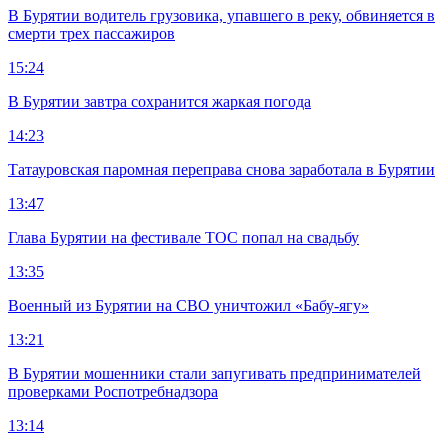
В Бурятии водитель грузовика, упавшего в реку, обвиняется в
смерти трех пассажиров
15:24
В Бурятии завтра сохранится жаркая погода
14:23
Татауровская паромная переправа снова заработала в Бурятии
13:47
Глава Бурятии на фестивале ТОС попал на свадьбу
13:35
Военный из Бурятии на СВО уничтожил «Бабу-ягу»
13:21
В Бурятии мошенники стали запугивать предпринимателей
проверками Роспотребнадзора
13:14