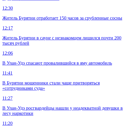
12:30
Житель Бурятии отработает 150 часов за срубленные сосны
12:17
Житель Бурятии в сауне с незнакомцем лишился почти 200
тысяч рублей
12:06
В Улан-Удэ спасают провалившийся в яму автомобиль
11:41
В Бурятии мошенники стали чаще притворяться
«сотрудниками суда»
11:27
В Улан-Удэ росгвардейцы нашли у неадекватной девушки в
лесу наркотики
11:20