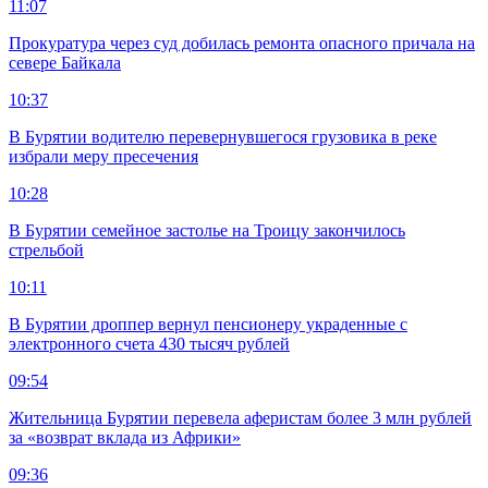
11:07
Прокуратура через суд добилась ремонта опасного причала на
севере Байкала
10:37
В Бурятии водителю перевернувшегося грузовика в реке
избрали меру пресечения
10:28
В Бурятии семейное застолье на Троицу закончилось
стрельбой
10:11
В Бурятии дроппер вернул пенсионеру украденные с
электронного счета 430 тысяч рублей
09:54
Жительница Бурятии перевела аферистам более 3 млн рублей
за «возврат вклада из Африки»
09:36