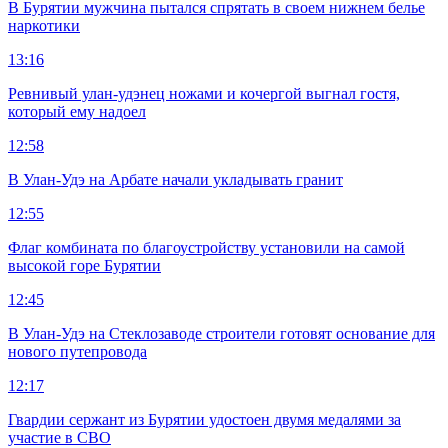
В Бурятии мужчина пытался спрятать в своем нижнем белье
наркотики
13:16
Ревнивый улан-удэнец ножами и кочергой выгнал гостя,
который ему надоел
12:58
В Улан-Удэ на Арбате начали укладывать гранит
12:55
Флаг комбината по благоустройству установили на самой
высокой горе Бурятии
12:45
В Улан-Удэ на Стеклозаводе строители готовят основание для
нового путепровода
12:17
Гвардии сержант из Бурятии удостоен двумя медалями за
участие в СВО