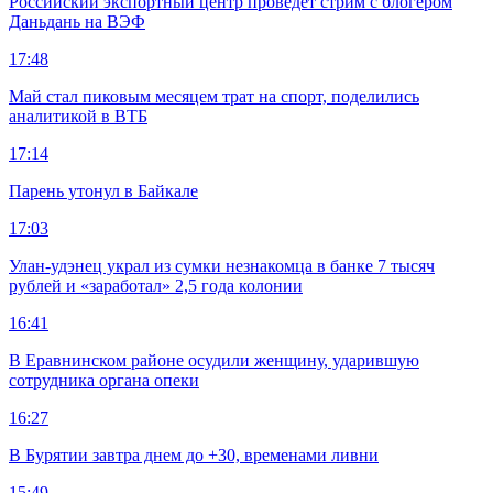
Российский экспортный центр проведет стрим с блогером
Даньдань на ВЭФ
17:48
Май стал пиковым месяцем трат на спорт, поделились
аналитикой в ВТБ
17:14
Парень утонул в Байкале
17:03
Улан-удэнец украл из сумки незнакомца в банке 7 тысяч
рублей и «заработал» 2,5 года колонии
16:41
В Еравнинском районе осудили женщину, ударившую
сотрудника органа опеки
16:27
В Бурятии завтра днем до +30, временами ливни
15:49