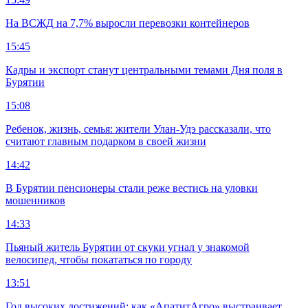
На ВСЖД на 7,7% выросли перевозки контейнеров
15:45
Кадры и экспорт станут центральными темами Дня поля в
Бурятии
15:08
Ребенок, жизнь, семья: жители Улан-Удэ рассказали, что
считают главным подарком в своей жизни
14:42
В Бурятии пенсионеры стали реже вестись на уловки
мошенников
14:33
Пьяный житель Бурятии от скуки угнал у знакомой
велосипед, чтобы покататься по городу
13:51
Год высоких достижений: как «АпатитАгро» выстраивает