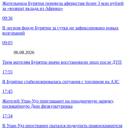
Жительница Бурятии перевела аферистам более 3 млн рублей
за «возврат вклада из Африки»
09:36
В лесном фонде Бурятии за сутки не зафиксировано новых
возгораний
09:05
06.08.2026
Трем жителям Бурятии врачи восстановили лицо после ДТП
17:55
В Бурятии стабилизировалась ситуация с топливом на АЗС
17:45
Жителей Улан-Удэ приглашают на праздничную зарядку,
посвящённую Дню физкультурника
17:34
В Улан-Удэ иностранец пытался подкупить правоохранителя