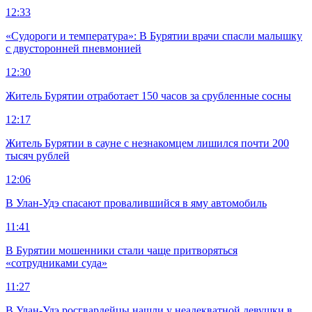
12:33
«Судороги и температура»: В Бурятии врачи спасли малышку
с двусторонней пневмонией
12:30
Житель Бурятии отработает 150 часов за срубленные сосны
12:17
Житель Бурятии в сауне с незнакомцем лишился почти 200
тысяч рублей
12:06
В Улан-Удэ спасают провалившийся в яму автомобиль
11:41
В Бурятии мошенники стали чаще притворяться
«сотрудниками суда»
11:27
В Улан-Удэ росгвардейцы нашли у неадекватной девушки в