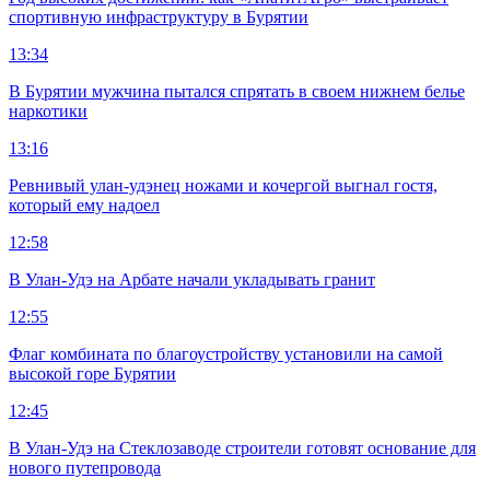
спортивную инфраструктуру в Бурятии
13:34
В Бурятии мужчина пытался спрятать в своем нижнем белье
наркотики
13:16
Ревнивый улан-удэнец ножами и кочергой выгнал гостя,
который ему надоел
12:58
В Улан-Удэ на Арбате начали укладывать гранит
12:55
Флаг комбината по благоустройству установили на самой
высокой горе Бурятии
12:45
В Улан-Удэ на Стеклозаводе строители готовят основание для
нового путепровода