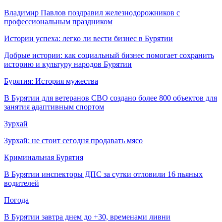
Владимир Павлов поздравил железнодорожников с
профессиональным праздником
Истории успеха: легко ли вести бизнес в Бурятии
Добрые истории: как социальный бизнес помогает сохранить
историю и культуру народов Бурятии
Бурятия: История мужества
В Бурятии для ветеранов СВО создано более 800 объектов для
занятия адаптивным спортом
Зурхай
Зурхай: не стоит сегодня продавать мясо
Криминальная Бурятия
В Бурятии инспекторы ДПС за сутки отловили 16 пьяных
водителей
Погода
В Бурятии завтра днем до +30, временами ливни