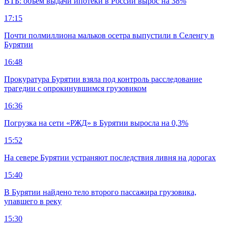
ВТБ: объем выдачи ипотеки в России вырос на 38%
17:15
Почти полмиллиона мальков осетра выпустили в Селенгу в
Бурятии
16:48
Прокуратура Бурятии взяла под контроль расследование
трагедии с опрокинувшимся грузовиком
16:36
Погрузка на сети «РЖД» в Бурятии выросла на 0,3%
15:52
На севере Бурятии устраняют последствия ливня на дорогах
15:40
В Бурятии найдено тело второго пассажира грузовика,
упавшего в реку
15:30