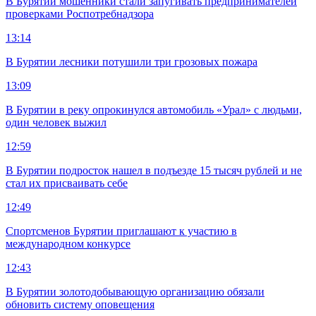
В Бурятии мошенники стали запугивать предпринимателей
проверками Роспотребнадзора
13:14
В Бурятии лесники потушили три грозовых пожара
13:09
В Бурятии в реку опрокинулся автомобиль «Урал» с людьми,
один человек выжил
12:59
В Бурятии подросток нашел в подъезде 15 тысяч рублей и не
стал их присваивать себе
12:49
Спортсменов Бурятии приглашают к участию в
международном конкурсе
12:43
В Бурятии золотодобывающую организацию обязали
обновить систему оповещения