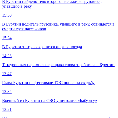
В Бурятии найдено тело второго пассажира грузовика,
упавшего в реку
15:30
В Бурятии водитель грузовика, упавшего в реку, обвиняется в
смерти трех пассажиров
15:24
В Бурятии завтра сохранится жаркая погода
14:23
Татауровская паромная переправа снова заработала в Бурятии
13:47
Глава Бурятии на фестивале ТОС попал на свадьбу
13:35
Военный из Бурятии на СВО уничтожил «Бабу-ягу»
13:21