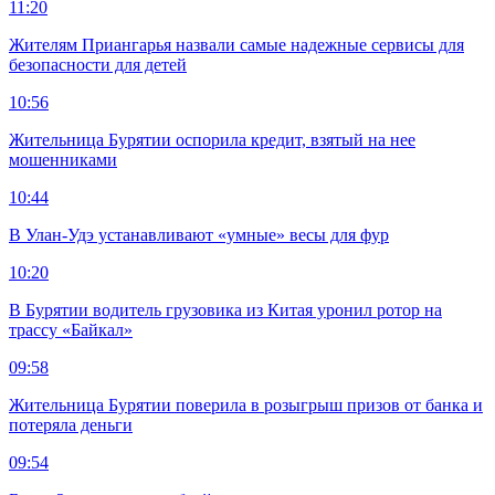
11:20
Жителям Приангарья назвали самые надежные сервисы для
безопасности для детей
10:56
Жительница Бурятии оспорила кредит, взятый на нее
мошенниками
10:44
В Улан-Удэ устанавливают «умные» весы для фур
10:20
В Бурятии водитель грузовика из Китая уронил ротор на
трассу «Байкал»
09:58
Жительница Бурятии поверила в розыгрыш призов от банка и
потеряла деньги
09:54