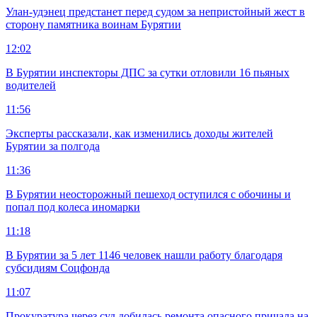
Улан-удэнец предстанет перед судом за непристойный жест в
сторону памятника воинам Бурятии
12:02
В Бурятии инспекторы ДПС за сутки отловили 16 пьяных
водителей
11:56
Эксперты рассказали, как изменились доходы жителей
Бурятии за полгода
11:36
В Бурятии неосторожный пешеход оступился с обочины и
попал под колеса иномарки
11:18
В Бурятии за 5 лет 1146 человек нашли работу благодаря
субсидиям Соцфонда
11:07
Прокуратура через суд добилась ремонта опасного причала на