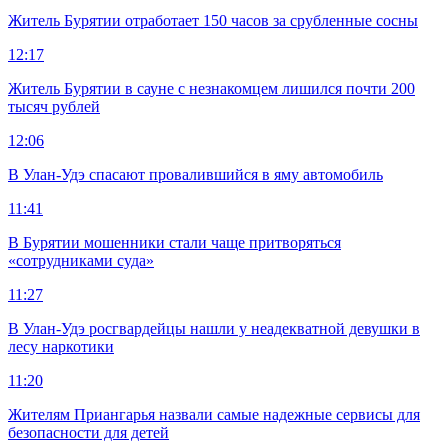
Житель Бурятии отработает 150 часов за срубленные сосны
12:17
Житель Бурятии в сауне с незнакомцем лишился почти 200
тысяч рублей
12:06
В Улан-Удэ спасают провалившийся в яму автомобиль
11:41
В Бурятии мошенники стали чаще притворяться
«сотрудниками суда»
11:27
В Улан-Удэ росгвардейцы нашли у неадекватной девушки в
лесу наркотики
11:20
Жителям Приангарья назвали самые надежные сервисы для
безопасности для детей