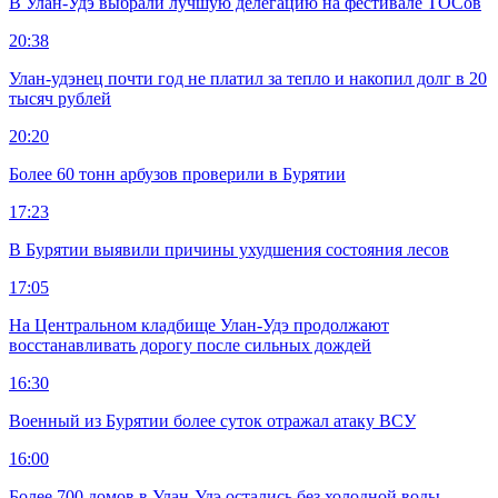
В Улан-Удэ выбрали лучшую делегацию на фестивале ТОСов
20:38
Улан-удэнец почти год не платил за тепло и накопил долг в 20
тысяч рублей
20:20
Более 60 тонн арбузов проверили в Бурятии
17:23
В Бурятии выявили причины ухудшения состояния лесов
17:05
На Центральном кладбище Улан-Удэ продолжают
восстанавливать дорогу после сильных дождей
16:30
Военный из Бурятии более суток отражал атаку ВСУ
16:00
Более 700 домов в Улан-Удэ остались без холодной воды