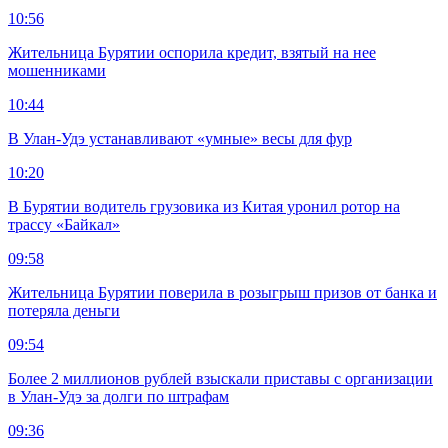
10:56
Жительница Бурятии оспорила кредит, взятый на нее
мошенниками
10:44
В Улан-Удэ устанавливают «умные» весы для фур
10:20
В Бурятии водитель грузовика из Китая уронил ротор на
трассу «Байкал»
09:58
Жительница Бурятии поверила в розыгрыш призов от банка и
потеряла деньги
09:54
Более 2 миллионов рублей взыскали приставы с организации
в Улан-Удэ за долги по штрафам
09:36