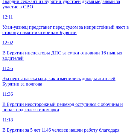
Гвардии сержант из Бурятии удостоен двумя медалями за
участие в СВО
12:11
Улан-удэнец предстанет перед судом за непристойный жест в
сторону памятника воинам Бурятии
12:02
В Бурятии инспекторы ДПС за сутки отловили 16 пьяных
водителей
11:56
Эксперты рассказали, как изменились доходы жителей
Бурятии за полгода
11:36
В Бурятии неосторожный пешеход оступился с обочины и
попал под колеса иномарки
11:18
В Бурятии за 5 лет 1146 человек нашли работу благодаря