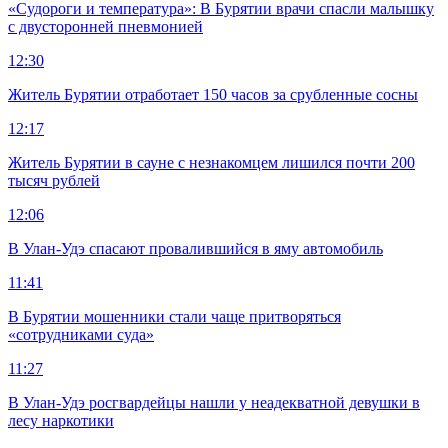
«Судороги и температура»: В Бурятии врачи спасли малышку
с двусторонней пневмонией
12:30
Житель Бурятии отработает 150 часов за срубленные сосны
12:17
Житель Бурятии в сауне с незнакомцем лишился почти 200
тысяч рублей
12:06
В Улан-Удэ спасают провалившийся в яму автомобиль
11:41
В Бурятии мошенники стали чаще притворяться
«сотрудниками суда»
11:27
В Улан-Удэ росгвардейцы нашли у неадекватной девушки в
лесу наркотики