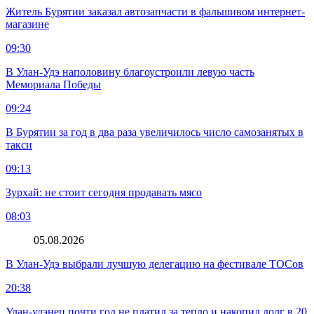
Житель Бурятии заказал автозапчасти в фальшивом интернет-
магазине
09:30
В Улан-Удэ наполовину благоустроили левую часть
Мемориала Победы
09:24
В Бурятии за год в два раза увеличилось число самозанятых в
такси
09:13
Зурхай: не стоит сегодня продавать мясо
08:03
05.08.2026
В Улан-Удэ выбрали лучшую делегацию на фестивале ТОСов
20:38
Улан-удэнец почти год не платил за тепло и накопил долг в 20