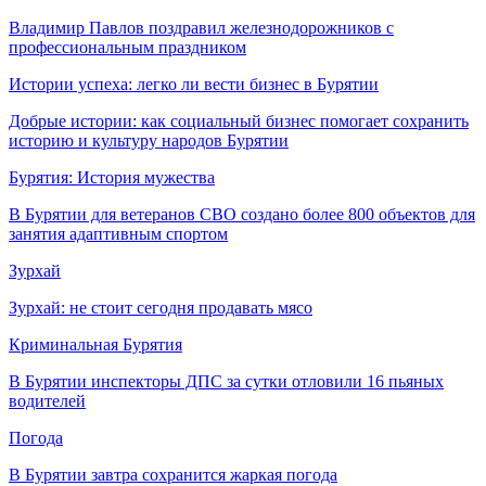
Владимир Павлов поздравил железнодорожников с
профессиональным праздником
Истории успеха: легко ли вести бизнес в Бурятии
Добрые истории: как социальный бизнес помогает сохранить
историю и культуру народов Бурятии
Бурятия: История мужества
В Бурятии для ветеранов СВО создано более 800 объектов для
занятия адаптивным спортом
Зурхай
Зурхай: не стоит сегодня продавать мясо
Криминальная Бурятия
В Бурятии инспекторы ДПС за сутки отловили 16 пьяных
водителей
Погода
В Бурятии завтра сохранится жаркая погода