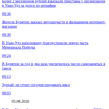
Более 2 миллионов рублей взыскали приставы с организации
в Улан-Удэ за долги по штрафам
09:36
Житель Бурятии заказал автозапчасти в фальшивом интернет-
магазине
09:30
В Улан-Удэ наполовину благоустроили левую часть
Мемориала Победы
09:24
В Бурятии за год в два раза увеличилось число самозанятых в
такси
09:13
Зурхай: не стоит сегодня продавать мясо
08:03
05.08.2026