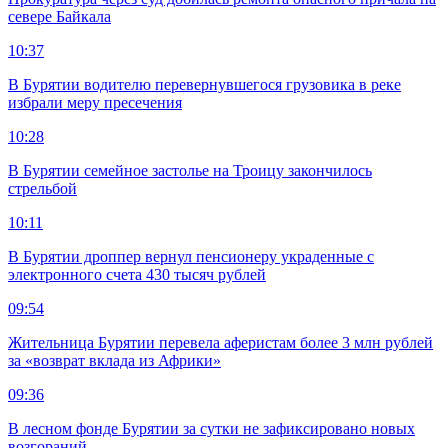
севере Байкала
10:37
В Бурятии водителю перевернувшегося грузовика в реке
избрали меру пресечения
10:28
В Бурятии семейное застолье на Троицу закончилось
стрельбой
10:11
В Бурятии дроппер вернул пенсионеру украденные с
электронного счета 430 тысяч рублей
09:54
Жительница Бурятии перевела аферистам более 3 млн рублей
за «возврат вклада из Африки»
09:36
В лесном фонде Бурятии за сутки не зафиксировано новых
возгораний