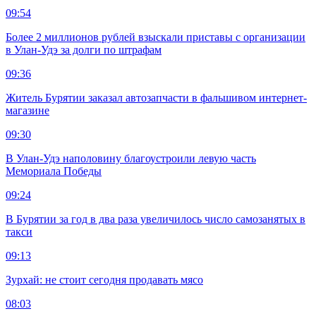
09:54
Более 2 миллионов рублей взыскали приставы с организации
в Улан-Удэ за долги по штрафам
09:36
Житель Бурятии заказал автозапчасти в фальшивом интернет-
магазине
09:30
В Улан-Удэ наполовину благоустроили левую часть
Мемориала Победы
09:24
В Бурятии за год в два раза увеличилось число самозанятых в
такси
09:13
Зурхай: не стоит сегодня продавать мясо
08:03