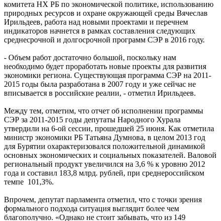
комитета НХ РБ по экономической политике, использованию
природных ресурсов и охране окружающей среды Вячеслав
Ирильдеев, работа над новыми проектами и перечнем
индикаторов начнется в рамках составления следующих
среднесрочной и долгосрочной программ СЭР в 2016 году.
- Объем работ достаточно большой, поскольку нам
необходимо будет проработать новые проекты для развития
экономики региона. Существующая программа СЭР на 2011-
2015 годы была разработана в 2007 году и уже сейчас не
вписывается в российские реалии, - отметил Ирильдеев.
Между тем, отметим, что отчет об исполнении программы
СЭР за 2011-2015 годы депутаты Народного Хурала
утвердили на 6-ой сессии, прошедшей 25 июня. Как отметила
министр экономики РБ Татьяна Думнова, в целом 2013 год
для Бурятии охарактеризовался положительной динамикой
основных экономических и социальных показателей. Валовой
региональный продукт увеличился на 3,6 % к уровню 2012
года и составил 183,8 млрд. рублей, при среднероссийском
темпе 101,3%.
Впрочем, депутат парламента отметил, что с точки зрения
формального подхода ситуация выглядит более чем
благополучно. «Однако не стоит забывать, что из 149