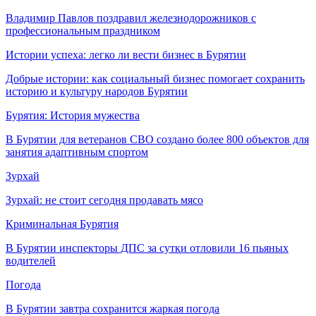
Владимир Павлов поздравил железнодорожников с
профессиональным праздником
Истории успеха: легко ли вести бизнес в Бурятии
Добрые истории: как социальный бизнес помогает сохранить
историю и культуру народов Бурятии
Бурятия: История мужества
В Бурятии для ветеранов СВО создано более 800 объектов для
занятия адаптивным спортом
Зурхай
Зурхай: не стоит сегодня продавать мясо
Криминальная Бурятия
В Бурятии инспекторы ДПС за сутки отловили 16 пьяных
водителей
Погода
В Бурятии завтра сохранится жаркая погода