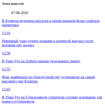
Лента новостей
07.08.2026
В Бурятии мужчина пытался в своем нижнем белье спрятать
наркотики
13:16
Ревнивый улан-удэнец ножами и кочергой выгнал гостя,
который ему надоел
12:58
В Улан-Удэ на Арбате начали укладывать гранит
12:55
Флаг комбината по благоустройству установили на самой
высокой горе Бурятии
12:45
В Улан-Удэ на Стеклозаводе строители готовят основание для
нового путепровода