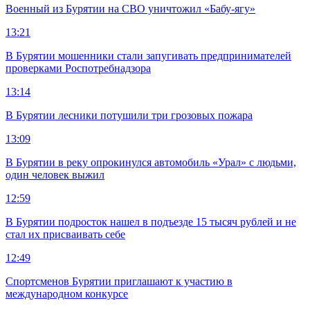
Военный из Бурятии на СВО уничтожил «Бабу-ягу»
13:21
В Бурятии мошенники стали запугивать предпринимателей
проверками Роспотребнадзора
13:14
В Бурятии лесники потушили три грозовых пожара
13:09
В Бурятии в реку опрокинулся автомобиль «Урал» с людьми,
один человек выжил
12:59
В Бурятии подросток нашел в подъезде 15 тысяч рублей и не
стал их присваивать себе
12:49
Спортсменов Бурятии приглашают к участию в
международном конкурсе