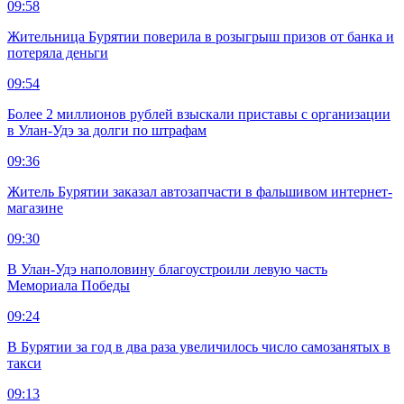
09:58
Жительница Бурятии поверила в розыгрыш призов от банка и
потеряла деньги
09:54
Более 2 миллионов рублей взыскали приставы с организации
в Улан-Удэ за долги по штрафам
09:36
Житель Бурятии заказал автозапчасти в фальшивом интернет-
магазине
09:30
В Улан-Удэ наполовину благоустроили левую часть
Мемориала Победы
09:24
В Бурятии за год в два раза увеличилось число самозанятых в
такси
09:13