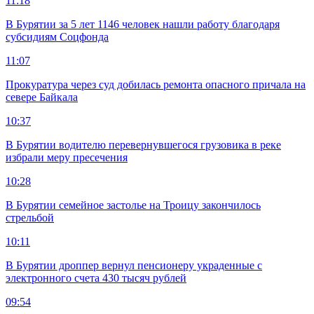
11:18
В Бурятии за 5 лет 1146 человек нашли работу благодаря
субсидиям Соцфонда
11:07
Прокуратура через суд добилась ремонта опасного причала на
севере Байкала
10:37
В Бурятии водителю перевернувшегося грузовика в реке
избрали меру пресечения
10:28
В Бурятии семейное застолье на Троицу закончилось
стрельбой
10:11
В Бурятии дроппер вернул пенсионеру украденные с
электронного счета 430 тысяч рублей
09:54