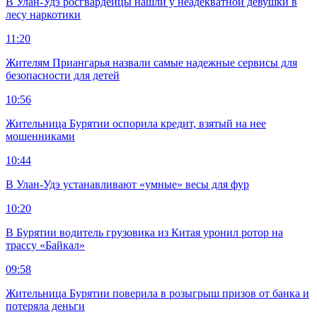
В Улан-Удэ росгвардейцы нашли у неадекватной девушки в
лесу наркотики
11:20
Жителям Приангарья назвали самые надежные сервисы для
безопасности для детей
10:56
Жительница Бурятии оспорила кредит, взятый на нее
мошенниками
10:44
В Улан-Удэ устанавливают «умные» весы для фур
10:20
В Бурятии водитель грузовика из Китая уронил ротор на
трассу «Байкал»
09:58
Жительница Бурятии поверила в розыгрыш призов от банка и
потеряла деньги