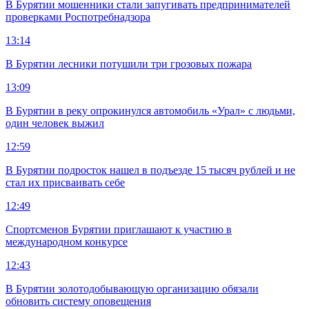
В Бурятии мошенники стали запугивать предпринимателей
проверками Роспотребнадзора
13:14
В Бурятии лесники потушили три грозовых пожара
13:09
В Бурятии в реку опрокинулся автомобиль «Урал» с людьми,
один человек выжил
12:59
В Бурятии подросток нашел в подъезде 15 тысяч рублей и не
стал их присваивать себе
12:49
Спортсменов Бурятии приглашают к участию в
международном конкурсе
12:43
В Бурятии золотодобывающую организацию обязали
обновить систему оповещения