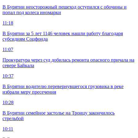
В Бурятии неосторожный пешеход оступился с обочины и
попал под колеса иномарки
11:18
В Бурятии за 5 лет 1146 человек нашли работу благодаря
субсидиям Соцфонда
11:07
Прокуратура через суд добилась ремонта опасного причала на
севере Байкала
10:37
В Бурятии водителю перевернувшегося грузовика в реке
избрали меру пресечения
10:28
В Бурятии семейное застолье на Троицу закончилось
стрельбой
10:11