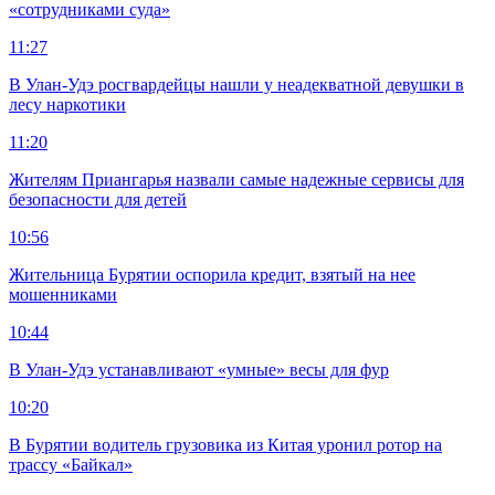
«сотрудниками суда»
11:27
В Улан-Удэ росгвардейцы нашли у неадекватной девушки в
лесу наркотики
11:20
Жителям Приангарья назвали самые надежные сервисы для
безопасности для детей
10:56
Жительница Бурятии оспорила кредит, взятый на нее
мошенниками
10:44
В Улан-Удэ устанавливают «умные» весы для фур
10:20
В Бурятии водитель грузовика из Китая уронил ротор на
трассу «Байкал»