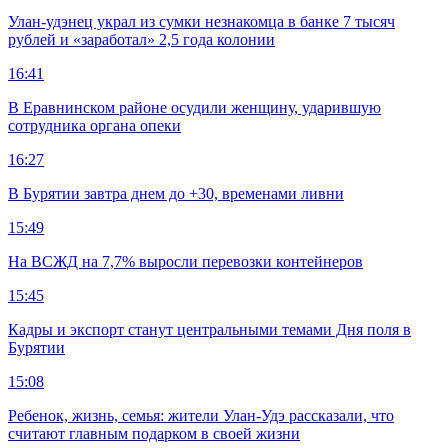
Улан-удэнец украл из сумки незнакомца в банке 7 тысяч
рублей и «заработал» 2,5 года колонии
16:41
В Еравнинском районе осудили женщину, ударившую
сотрудника органа опеки
16:27
В Бурятии завтра днем до +30, временами ливни
15:49
На ВСЖД на 7,7% выросли перевозки контейнеров
15:45
Кадры и экспорт станут центральными темами Дня поля в
Бурятии
15:08
Ребенок, жизнь, семья: жители Улан-Удэ рассказали, что
считают главным подарком в своей жизни