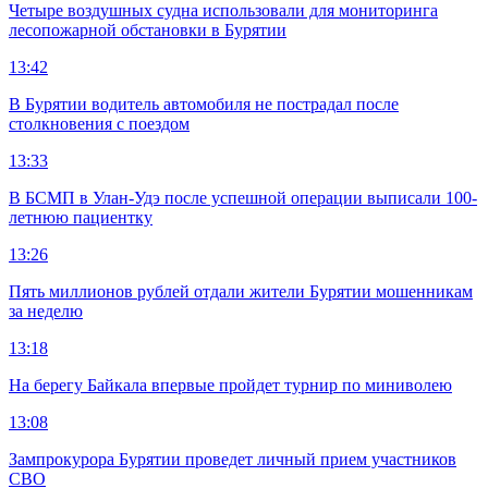
Четыре воздушных судна использовали для мониторинга
лесопожарной обстановки в Бурятии
13:42
В Бурятии водитель автомобиля не пострадал после
столкновения с поездом
13:33
В БСМП в Улан-Удэ после успешной операции выписали 100-
летнюю пациентку
13:26
Пять миллионов рублей отдали жители Бурятии мошенникам
за неделю
13:18
На берегу Байкала впервые пройдет турнир по миниволею
13:08
Зампрокурора Бурятии проведет личный прием участников
СВО