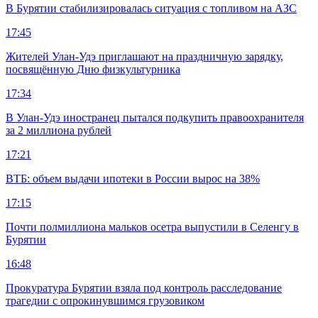
В Бурятии стабилизировалась ситуация с топливом на АЗС
17:45
Жителей Улан-Удэ приглашают на праздничную зарядку,
посвящённую Дню физкультурника
17:34
В Улан-Удэ иностранец пытался подкупить правоохранителя
за 2 миллиона рублей
17:21
ВТБ: объем выдачи ипотеки в России вырос на 38%
17:15
Почти полмиллиона мальков осетра выпустили в Селенгу в
Бурятии
16:48
Прокуратура Бурятии взяла под контроль расследование
трагедии с опрокинувшимся грузовиком