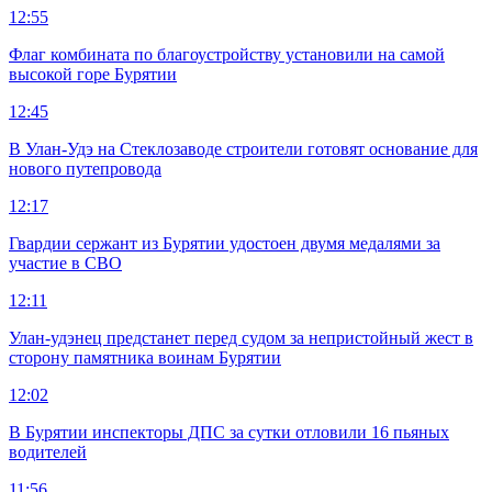
12:55
Флаг комбината по благоустройству установили на самой
высокой горе Бурятии
12:45
В Улан-Удэ на Стеклозаводе строители готовят основание для
нового путепровода
12:17
Гвардии сержант из Бурятии удостоен двумя медалями за
участие в СВО
12:11
Улан-удэнец предстанет перед судом за непристойный жест в
сторону памятника воинам Бурятии
12:02
В Бурятии инспекторы ДПС за сутки отловили 16 пьяных
водителей
11:56