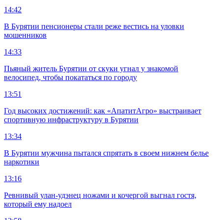
14:42
В Бурятии пенсионеры стали реже вестись на уловки
мошенников
14:33
Пьяный житель Бурятии от скуки угнал у знакомой
велосипед, чтобы покататься по городу
13:51
Год высоких достижений: как «АпатитАгро» выстраивает
спортивную инфраструктуру в Бурятии
13:34
В Бурятии мужчина пытался спрятать в своем нижнем белье
наркотики
13:16
Ревнивый улан-удэнец ножами и кочергой выгнал гостя,
который ему надоел