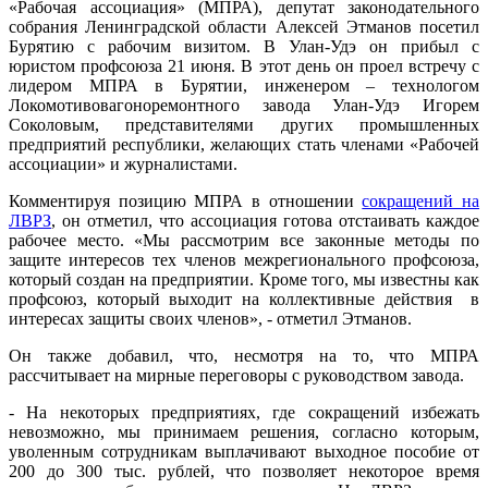
«Рабочая ассоциация» (МПРА), депутат законодательного
собрания Ленинградской области Алексей Этманов посетил
Бурятию с рабочим визитом. В Улан-Удэ он прибыл с
юристом профсоюза 21 июня. В этот день он проел встречу с
лидером МПРА в Бурятии, инженером – технологом
Локомотивовагоноремонтного завода Улан-Удэ Игорем
Соколовым, представителями других промышленных
предприятий республики, желающих стать членами «Рабочей
ассоциации» и журналистами.
Комментируя позицию МПРА в отношении
сокращений на
ЛВРЗ
, он отметил, что ассоциация готова отстаивать каждое
рабочее место. «Мы рассмотрим все законные методы по
защите интересов тех членов межрегионального профсоюза,
который создан на предприятии. Кроме того, мы известны как
профсоюз, который выходит на коллективные действия в
интересах защиты своих членов», - отметил Этманов.
Он также добавил, что, несмотря на то, что МПРА
рассчитывает на мирные переговоры с руководством завода.
- На некоторых предприятиях, где сокращений избежать
невозможно, мы принимаем решения, согласно которым,
уволенным сотрудникам выплачивают выходное пособие от
200 до 300 тыс. рублей, что позволяет некоторое время