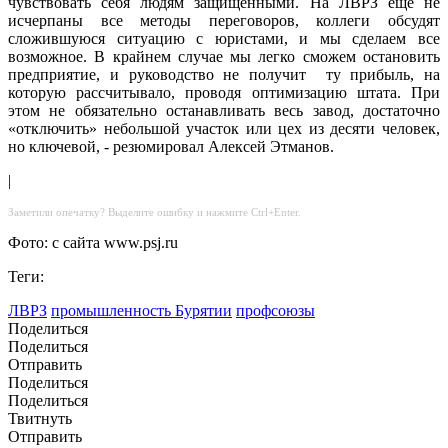
чувствовать себя людям защищенными. На ЛВРЗ еще не
исчерпаны все методы переговоров, коллеги обсудят
сложившуюся ситуацию с юристами, и мы сделаем все
возможное. В крайнем случае мы легко сможем остановить
предприятие, и руководство не получит ту прибыль, на
которую рассчитывало, проводя оптимизацию штата. При
этом не обязательно останавливать весь завод, достаточно
«отключить» небольшой участок или цех из десяти человек,
но ключевой, - резюмировал Алексей Этманов.
|
Заметили опечатку? Выделите ошибку и нажмите Ctrl+Enter.
Фото: с сайта www.psj.ru
Теги:
ЛВРЗ
промышленность Бурятии
профсоюзы
Поделиться
Поделиться
Отправить
Поделиться
Поделиться
Твитнуть
Отправить