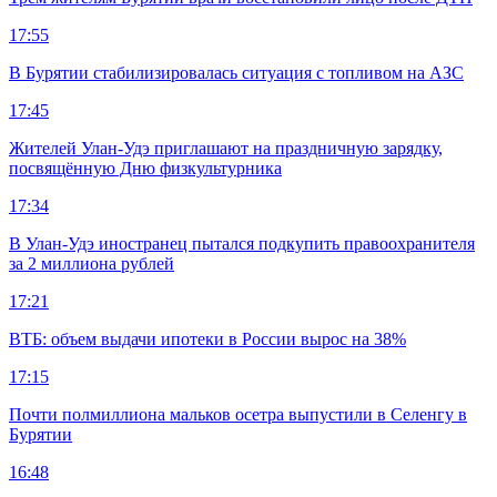
17:55
В Бурятии стабилизировалась ситуация с топливом на АЗС
17:45
Жителей Улан-Удэ приглашают на праздничную зарядку,
посвящённую Дню физкультурника
17:34
В Улан-Удэ иностранец пытался подкупить правоохранителя
за 2 миллиона рублей
17:21
ВТБ: объем выдачи ипотеки в России вырос на 38%
17:15
Почти полмиллиона мальков осетра выпустили в Селенгу в
Бурятии
16:48