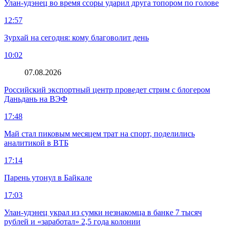
Улан-удэнец во время ссоры ударил друга топором по голове
12:57
Зурхай на сегодня: кому благоволит день
10:02
07.08.2026
Российский экспортный центр проведет стрим с блогером
Даньдань на ВЭФ
17:48
Май стал пиковым месяцем трат на спорт, поделились
аналитикой в ВТБ
17:14
Парень утонул в Байкале
17:03
Улан-удэнец украл из сумки незнакомца в банке 7 тысяч
рублей и «заработал» 2,5 года колонии