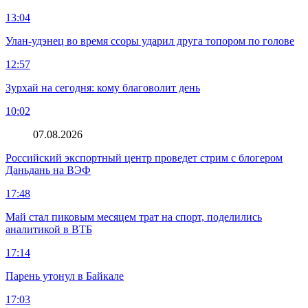
13:04
Улан-удэнец во время ссоры ударил друга топором по голове
12:57
Зурхай на сегодня: кому благоволит день
10:02
07.08.2026
Российский экспортный центр проведет стрим с блогером
Даньдань на ВЭФ
17:48
Май стал пиковым месяцем трат на спорт, поделились
аналитикой в ВТБ
17:14
Парень утонул в Байкале
17:03