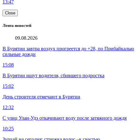
13:47
Close
Лента новостей
09.08.2026
В Бурятии завтра воздух прогреется до +28, по Прибайкалью
сильные дожди
15:08
В Бурятии ищут водителя, сбившего подростка
15:02
День строителя отмечают в Бурятии
12:32
С улиц Улан-Удэ откачивают воду после затяжного дождя
10:25
Зурхай на сегодня: стрижка волос –к счастью