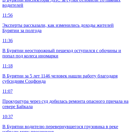
водителей
11:56
Эксперты рассказали, как изменились доходы жителей
Бурятии за полгода
11:36
В Бурятии неосторожный пешеход оступился с обочины и
попал под колеса иномарки
11:18
В Бурятии за 5 лет 1146 человек нашли работу благодаря
субсидиям Соцфонда
11:07
Прокуратура через суд добилась ремонта опасного причала на
севере Байкала
10:37
В Бурятии водителю перевернувшегося грузовика в реке
избрали меру пресечения