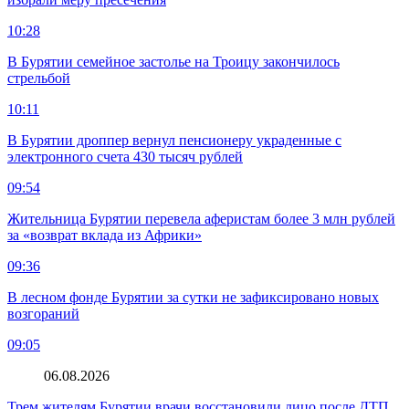
10:28
В Бурятии семейное застолье на Троицу закончилось
стрельбой
10:11
В Бурятии дроппер вернул пенсионеру украденные с
электронного счета 430 тысяч рублей
09:54
Жительница Бурятии перевела аферистам более 3 млн рублей
за «возврат вклада из Африки»
09:36
В лесном фонде Бурятии за сутки не зафиксировано новых
возгораний
09:05
06.08.2026
Трем жителям Бурятии врачи восстановили лицо после ДТП