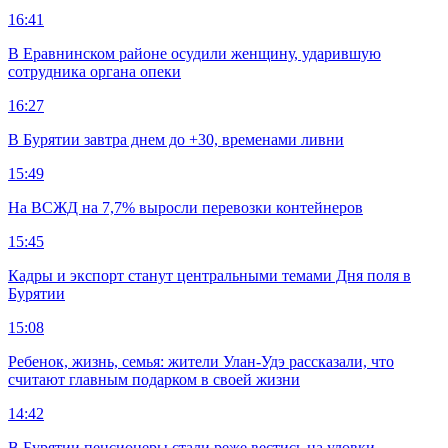
16:41
В Еравнинском районе осудили женщину, ударившую
сотрудника органа опеки
16:27
В Бурятии завтра днем до +30, временами ливни
15:49
На ВСЖД на 7,7% выросли перевозки контейнеров
15:45
Кадры и экспорт станут центральными темами Дня поля в
Бурятии
15:08
Ребенок, жизнь, семья: жители Улан-Удэ рассказали, что
считают главным подарком в своей жизни
14:42
В Бурятии пенсионеры стали реже вестись на уловки