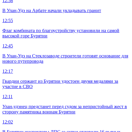
12:58
В Улан-Удэ на Арбате начали укладывать гранит
12:55
Флаг комбината по благоустройству установили на самой
высокой горе Бурятии
12:45
В Улан-Удэ на Стеклозаводе строители готовят основание для
нового путепровода
12:17
Гвардии сержант из Бурятии удостоен двумя медалями за
участие в СВО
12:11
Улан-удэнец предстанет перед судом за непристойный жест в
сторону памятника воинам Бурятии
12:02
В Бурятии инспекторы ДПС за сутки отловили 16 пьяных