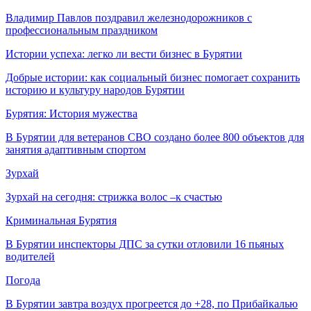
Владимир Павлов поздравил железнодорожников с
профессиональным праздником
Истории успеха: легко ли вести бизнес в Бурятии
Добрые истории: как социальный бизнес помогает сохранить
историю и культуру народов Бурятии
Бурятия: История мужества
В Бурятии для ветеранов СВО создано более 800 объектов для
занятия адаптивным спортом
Зурхай
Зурхай на сегодня: стрижка волос –к счастью
Криминальная Бурятия
В Бурятии инспекторы ДПС за сутки отловили 16 пьяных
водителей
Погода
В Бурятии завтра воздух прогреется до +28, по Прибайкалью