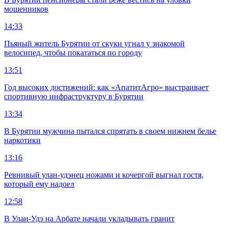
мошенников
14:33
Пьяный житель Бурятии от скуки угнал у знакомой
велосипед, чтобы покататься по городу
13:51
Год высоких достижений: как «АпатитАгро» выстраивает
спортивную инфраструктуру в Бурятии
13:34
В Бурятии мужчина пытался спрятать в своем нижнем белье
наркотики
13:16
Ревнивый улан-удэнец ножами и кочергой выгнал гостя,
который ему надоел
12:58
В Улан-Удэ на Арбате начали укладывать гранит