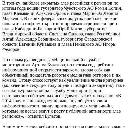
В тройку наиболее закрытых глав российских регионов по
итогам года вошли губернатор Чукотского АО Роман Копин,
глава Калмыкии Алексей Орлов и глава Марий Эл Леонид
Маркелов. В своих федеральных округах наиболее низкие
показатели информоткрытости продемонстрировали врио
главы Кабардино-Балкарии Юрий Коков, губернатор
Владимирской области Светлана Орлова, глава Республики
Алтай Александр Бердников, губернатор Свердловской
области Евгений Куйвашев и глава Ненецкого АО Игорь
Федоров.
По словам руководителя «Национальной службы
мониторинга» Артема Булатова, по итогам года рейтинг
информационной открытости зарекомендовал себя как
объективный показатель работы с медиа глав регионов и их
команд. Этому способствует как увеличение числа критериев
(включение в текущем году оценки Instagram-аккаунтов), так и
ссылки журналистов на службу мониторинга при
составлении собственных исследовательских продуктов. «В
2014 году мы не ожидаем повышения общего уровня
информоткрытости ввиду прогнозируемых медиа-войн,
которые не всегда ведут к росту публичной активности глав
регионов», - отметил Булатов.
Напомним, медиа-рейтинг построен на основе анализа свыше