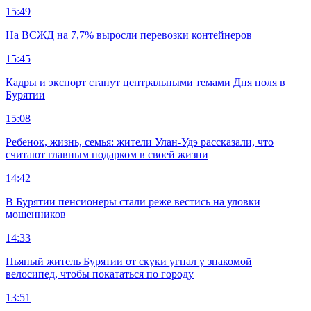
15:49
На ВСЖД на 7,7% выросли перевозки контейнеров
15:45
Кадры и экспорт станут центральными темами Дня поля в
Бурятии
15:08
Ребенок, жизнь, семья: жители Улан-Удэ рассказали, что
считают главным подарком в своей жизни
14:42
В Бурятии пенсионеры стали реже вестись на уловки
мошенников
14:33
Пьяный житель Бурятии от скуки угнал у знакомой
велосипед, чтобы покататься по городу
13:51