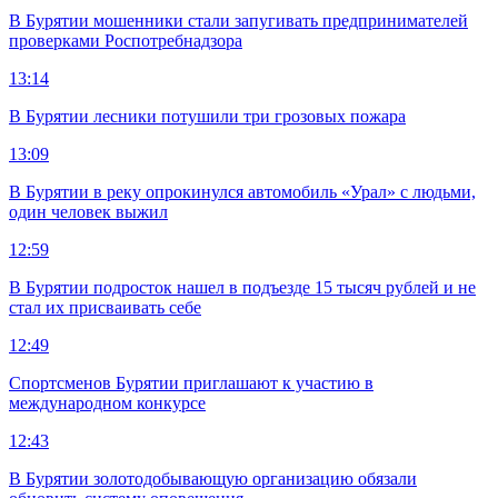
В Бурятии мошенники стали запугивать предпринимателей
проверками Роспотребнадзора
13:14
В Бурятии лесники потушили три грозовых пожара
13:09
В Бурятии в реку опрокинулся автомобиль «Урал» с людьми,
один человек выжил
12:59
В Бурятии подросток нашел в подъезде 15 тысяч рублей и не
стал их присваивать себе
12:49
Спортсменов Бурятии приглашают к участию в
международном конкурсе
12:43
В Бурятии золотодобывающую организацию обязали