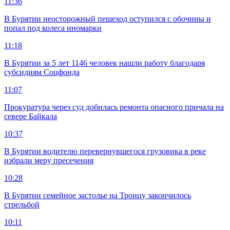
11:36
В Бурятии неосторожный пешеход оступился с обочины и
попал под колеса иномарки
11:18
В Бурятии за 5 лет 1146 человек нашли работу благодаря
субсидиям Соцфонда
11:07
Прокуратура через суд добилась ремонта опасного причала на
севере Байкала
10:37
В Бурятии водителю перевернувшегося грузовика в реке
избрали меру пресечения
10:28
В Бурятии семейное застолье на Троицу закончилось
стрельбой
10:11