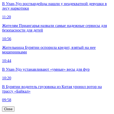
В Улан-Удэ росгвардейцы нашли у неадекватной девушки в
лесу наркотики
11:20
Жителям Приангарья назвали самые надежные сервисы для
безопасности для детей
10:56
Жительница Бурятии оспорила кредит, взятый на нее
мошенниками
10:44
В Улан-Удэ устанавливают «умные» весы для фур
10:20
В Бурятии водитель грузовика из Китая уронил ротор на
трассу «Байкал»
09:58
Close