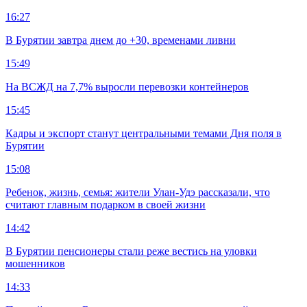
16:27
В Бурятии завтра днем до +30, временами ливни
15:49
На ВСЖД на 7,7% выросли перевозки контейнеров
15:45
Кадры и экспорт станут центральными темами Дня поля в
Бурятии
15:08
Ребенок, жизнь, семья: жители Улан-Удэ рассказали, что
считают главным подарком в своей жизни
14:42
В Бурятии пенсионеры стали реже вестись на уловки
мошенников
14:33