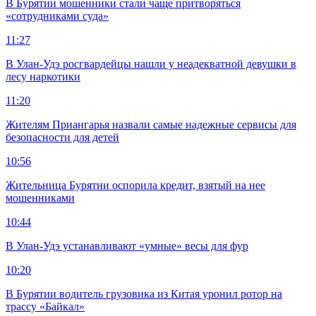
В Бурятии мошенники стали чаще притворяться
«сотрудниками суда»
11:27
В Улан-Удэ росгвардейцы нашли у неадекватной девушки в
лесу наркотики
11:20
Жителям Приангарья назвали самые надежные сервисы для
безопасности для детей
10:56
Жительница Бурятии оспорила кредит, взятый на нее
мошенниками
10:44
В Улан-Удэ устанавливают «умные» весы для фур
10:20
В Бурятии водитель грузовика из Китая уронил ротор на
трассу «Байкал»