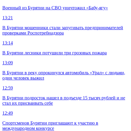
Военный из Бурятии на СВО уничтожил «Бабу-ягу»
13:21
В Бурятии мошенники стали запугивать предпринимателей
проверками Роспотребнадзора
13:14
В Бурятии лесники потушили три грозовых пожара
13:09
В Бурятии в реку опрокинулся автомобиль «Урал» с людьми,
один человек выжил
12:59
В Бурятии подросток нашел в подъезде 15 тысяч рублей и не
стал их присваивать себе
12:49
Спортсменов Бурятии приглашают к участию в
международном конкурсе