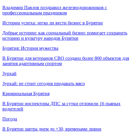
Владимир Павлов поздравил железнодорожников с
профессиональным праздником
Истории успеха: легко ли вести бизнес в Бурятии
Добрые истории: как социальный бизнес помогает сохранить
историю и культуру народов Бурятии
Бурятия: История мужества
В Бурятии для ветеранов СВО создано более 800 объектов для
занятия адаптивным спортом
Зурхай
Зурхай: не стоит сегодня продавать мясо
Криминальная Бурятия
В Бурятии инспекторы ДПС за сутки отловили 16 пьяных
водителей
Погода
В Бурятии завтра днем до +30, временами ливни