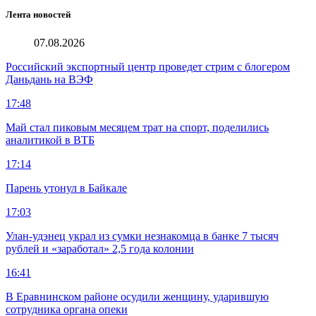
Лента новостей
07.08.2026
Российский экспортный центр проведет стрим с блогером
Даньдань на ВЭФ
17:48
Май стал пиковым месяцем трат на спорт, поделились
аналитикой в ВТБ
17:14
Парень утонул в Байкале
17:03
Улан-удэнец украл из сумки незнакомца в банке 7 тысяч
рублей и «заработал» 2,5 года колонии
16:41
В Еравнинском районе осудили женщину, ударившую
сотрудника органа опеки