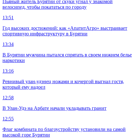
Пьяный житель Бурятии от скуки угнал у знакомой
велосипед, чтобы покататься по городу
13:51
Год высоких достижений: как «АпатитАгро» выстраивает
спортивную инфраструктуру в Бурятии
13:34
В Бурятии мужчина пытался спрятать в своем нижнем белье
наркотики
13:16
Ревнивый улан-удэнец ножами и кочергой выгнал гостя,
который ему надоел
12:58
В Улан-Удэ на Арбате начали укладывать гранит
12:55
Флаг комбината по благоустройству установили на самой
высокой горе Бурятии