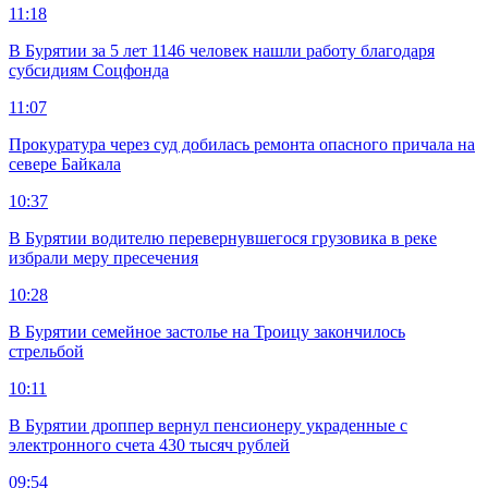
11:18
В Бурятии за 5 лет 1146 человек нашли работу благодаря
субсидиям Соцфонда
11:07
Прокуратура через суд добилась ремонта опасного причала на
севере Байкала
10:37
В Бурятии водителю перевернувшегося грузовика в реке
избрали меру пресечения
10:28
В Бурятии семейное застолье на Троицу закончилось
стрельбой
10:11
В Бурятии дроппер вернул пенсионеру украденные с
электронного счета 430 тысяч рублей
09:54