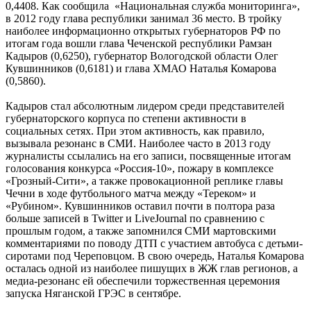
0,4408. Как сообщила «Национальная служба мониторинга»,
в 2012 году глава республики занимал 36 место. В тройку
наиболее информационно открытых губернаторов РФ по
итогам года вошли глава Чеченской республики Рамзан
Кадыров (0,6250), губернатор Вологодской области Олег
Кувшинников (0,6181) и глава ХМАО Наталья Комарова
(0,5860).
Кадыров стал абсолютным лидером среди представителей
губернаторского корпуса по степени активности в
социальных сетях. При этом активность, как правило,
вызывала резонанс в СМИ. Наиболее часто в 2013 году
журналисты ссылались на его записи, посвященные итогам
голосования конкурса «Россия-10», пожару в комплексе
«Грозный-Сити», а также провокационной реплике главы
Чечни в ходе футбольного матча между «Тереком» и
«Рубином». Кувшинников оставил почти в полтора раза
больше записей в Twitter и LiveJournal по сравнению с
прошлым годом, а также запомнился СМИ мартовскими
комментариями по поводу ДТП с участием автобуса с детьми-
сиротами под Череповцом. В свою очередь, Наталья Комарова
осталась одной из наиболее пишущих в ЖЖ глав регионов, а
медиа-резонанс ей обеспечили торжественная церемония
запуска Няганской ГРЭС в сентябре.