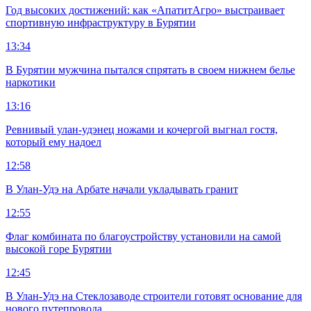
Год высоких достижений: как «АпатитАгро» выстраивает
спортивную инфраструктуру в Бурятии
13:34
В Бурятии мужчина пытался спрятать в своем нижнем белье
наркотики
13:16
Ревнивый улан-удэнец ножами и кочергой выгнал гостя,
который ему надоел
12:58
В Улан-Удэ на Арбате начали укладывать гранит
12:55
Флаг комбината по благоустройству установили на самой
высокой горе Бурятии
12:45
В Улан-Удэ на Стеклозаводе строители готовят основание для
нового путепровода