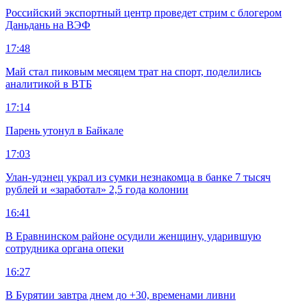
Российский экспортный центр проведет стрим с блогером
Даньдань на ВЭФ
17:48
Май стал пиковым месяцем трат на спорт, поделились
аналитикой в ВТБ
17:14
Парень утонул в Байкале
17:03
Улан-удэнец украл из сумки незнакомца в банке 7 тысяч
рублей и «заработал» 2,5 года колонии
16:41
В Еравнинском районе осудили женщину, ударившую
сотрудника органа опеки
16:27
В Бурятии завтра днем до +30, временами ливни