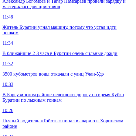
Александр Богомоев и Тагар Намсараев провели зарядку и
мастер-класс для приставов
11:46
Житель Бурятии угнал машину, потому что устал идти
пешком
11:34
В ближайшие 2-3 часа в Бурятии очень сильные дожди
11:32
3500 кубометров воды откачали с улиц Улан-Удэ
10:33
В Баргузинском районе перекроют дорогу на время Кубка
Бурятии по лыжным гонкам
10:26
Пьяный водитель «Тойоты» попал в аварию в Хоринском
районе