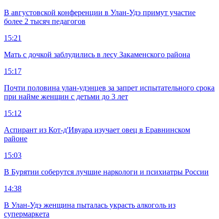
В августовской конференции в Улан-Удэ примут участие
более 2 тысяч педагогов
15:21
Мать с дочкой заблудились в лесу Закаменского района
15:17
Почти половина улан-удэнцев за запрет испытательного срока
при найме женщин с детьми до 3 лет
15:12
Аспирант из Кот-д'Ивуара изучает овец в Еравнинском
районе
15:03
В Бурятии соберутся лучшие наркологи и психиатры России
14:38
В Улан-Удэ женщина пыталась украсть алкоголь из
супермаркета