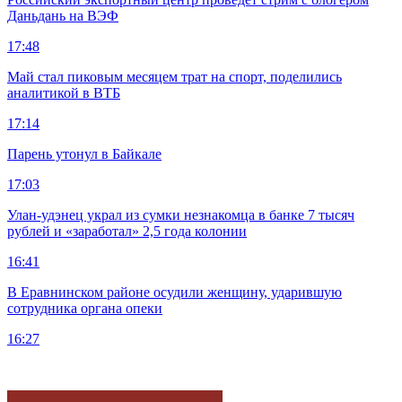
Даньдань на ВЭФ
17:48
Май стал пиковым месяцем трат на спорт, поделились
аналитикой в ВТБ
17:14
Парень утонул в Байкале
17:03
Улан-удэнец украл из сумки незнакомца в банке 7 тысяч
рублей и «заработал» 2,5 года колонии
16:41
В Еравнинском районе осудили женщину, ударившую
сотрудника органа опеки
16:27