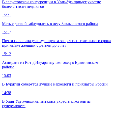
В августовской конференции в Улан-Удэ примут участие
более 2 тысяч педагогов
15:21
Мать с дочкой заблудились в лесу Закаменского района
15:17
Почти половина улан-удэнцев за запрет испытательного срока
при найме женщин с детьми до 3 лет
15:12
Аспирант из Кот-д'Ивуара изучает овец в Еравнинском
районе
15:03
В Бурятии соберутся лучшие наркологи и психиатры России
14:38
В Улан-Удэ женщина пыталась украсть алкоголь из
супермаркета