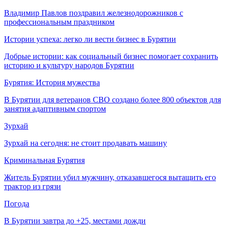
Владимир Павлов поздравил железнодорожников с
профессиональным праздником
Истории успеха: легко ли вести бизнес в Бурятии
Добрые истории: как социальный бизнес помогает сохранить
историю и культуру народов Бурятии
Бурятия: История мужества
В Бурятии для ветеранов СВО создано более 800 объектов для
занятия адаптивным спортом
Зурхай
Зурхай на сегодня: не стоит продавать машину
Криминальная Бурятия
Житель Бурятии убил мужчину, отказавшегося вытащить его
трактор из грязи
Погода
В Бурятии завтра до +25, местами дожди