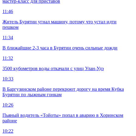
мастер-класс для приставов
11:46
Житель Бурятии угнал машину, потому что устал идти
пешком
11:34
В ближайшие 2-3 часа в Бурятии очень сильные дожди
11:32
3500 кубометров воды откачали с улиц Улан-Удэ
10:33
В Баргузинском районе перекроют дорогу на время Кубка
Бурятии по лыжным гонкам
10:26
Пьяный водитель «Тойоты» попал в аварию в Хоринском
районе
10:22