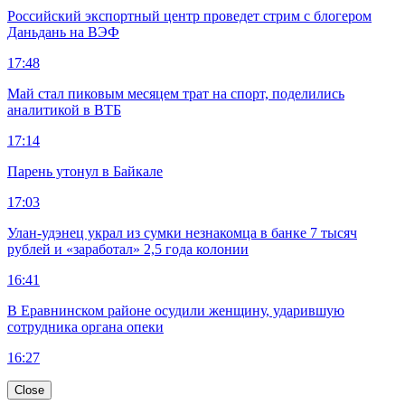
Российский экспортный центр проведет стрим с блогером
Даньдань на ВЭФ
17:48
Май стал пиковым месяцем трат на спорт, поделились
аналитикой в ВТБ
17:14
Парень утонул в Байкале
17:03
Улан-удэнец украл из сумки незнакомца в банке 7 тысяч
рублей и «заработал» 2,5 года колонии
16:41
В Еравнинском районе осудили женщину, ударившую
сотрудника органа опеки
16:27
Close