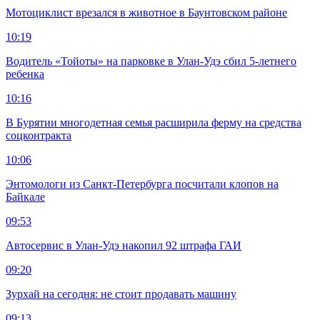
Мотоциклист врезался в животное в Баунтовском районе
10:19
Водитель «Тойоты» на парковке в Улан-Удэ сбил 5-летнего
ребенка
10:16
В Бурятии многодетная семья расширила ферму на средства
соцконтракта
10:06
Энтомологи из Санкт-Петербурга посчитали клопов на
Байкале
09:53
Автосервис в Улан-Удэ накопил 92 штрафа ГАИ
09:20
Зурхай на сегодня: не стоит продавать машину
09:13