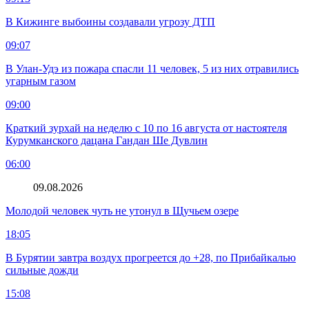
В Кижинге выбоины создавали угрозу ДТП
09:07
В Улан-Удэ из пожара спасли 11 человек, 5 из них отравились
угарным газом
09:00
Краткий зурхай на неделю с 10 по 16 августа от настоятеля
Курумканского дацана Гандан Ше Дувлин
06:00
09.08.2026
Молодой человек чуть не утонул в Щучьем озере
18:05
В Бурятии завтра воздух прогреется до +28, по Прибайкалью
сильные дожди
15:08