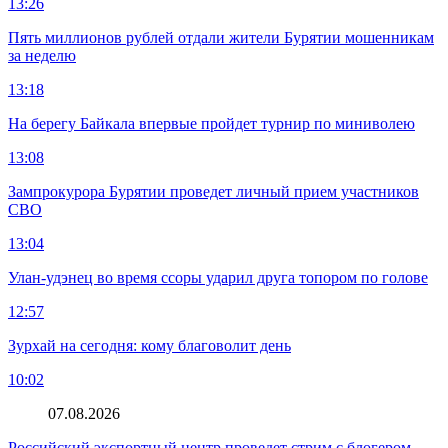
13:26
Пять миллионов рублей отдали жители Бурятии мошенникам
за неделю
13:18
На берегу Байкала впервые пройдет турнир по миниволею
13:08
Зампрокурора Бурятии проведет личный прием участников
СВО
13:04
Улан-удэнец во время ссоры ударил друга топором по голове
12:57
Зурхай на сегодня: кому благоволит день
10:02
07.08.2026
Российский экспортный центр проведет стрим с блогером