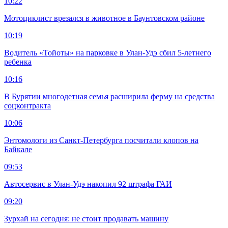
10:22
Мотоциклист врезался в животное в Баунтовском районе
10:19
Водитель «Тойоты» на парковке в Улан-Удэ сбил 5-летнего
ребенка
10:16
В Бурятии многодетная семья расширила ферму на средства
соцконтракта
10:06
Энтомологи из Санкт-Петербурга посчитали клопов на
Байкале
09:53
Автосервис в Улан-Удэ накопил 92 штрафа ГАИ
09:20
Зурхай на сегодня: не стоит продавать машину