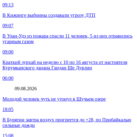
09:13
В Кижинге выбоины создавали угрозу ДТП
09:07
В Улан-Удэ из пожара спасли 11 человек, 5 из них отравились
угарным газом
09:00
Краткий зурхай на неделю с 10 по 16 августа от настоятеля
Курумканского дацана Гандан Ше Дувлин
06:00
09.08.2026
Молодой человек чуть не утонул в Щучьем озере
18:05
В Бурятии завтра воздух прогреется до +28, по Прибайкалью
сильные дожди
15:08