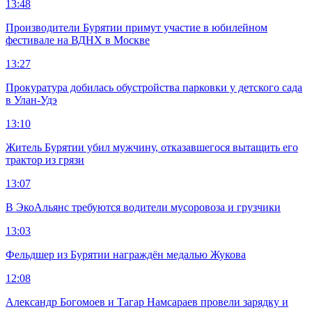
13:48
Производители Бурятии примут участие в юбилейном
фестивале на ВДНХ в Москве
13:27
Прокуратура добилась обустройства парковки у детского сада
в Улан-Удэ
13:10
Житель Бурятии убил мужчину, отказавшегося вытащить его
трактор из грязи
13:07
В ЭкоАльянс требуются водители мусоровоза и грузчики
13:03
Фельдшер из Бурятии награждён медалью Жукова
12:08
Александр Богомоев и Тагар Намсараев провели зарядку и