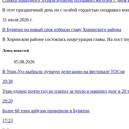
Спикер Народного Хурала Бурятии поздравил жителей с днем
В этот праздничный день он с особой гордостью поздравил во
31 июля 2026 г.
В Бурятии на новый срок избрали главу Хоринского района
В Хоринском районе состоялась инаугурация главы. На пост пе
Лента новостей
05.08.2026
В Улан-Удэ выбрали лучшую делегацию на фестивале ТОСов
20:38
Улан-удэнец почти год не платил за тепло и накопил долг в 20 
20:20
Более 60 тонн арбузов проверили в Бурятии
17:23