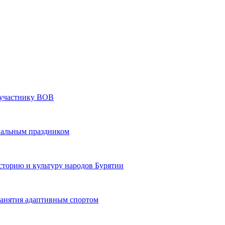
» участнику ВОВ
нальным праздником
сторию и культуру народов Бурятии
 занятия адаптивным спортом