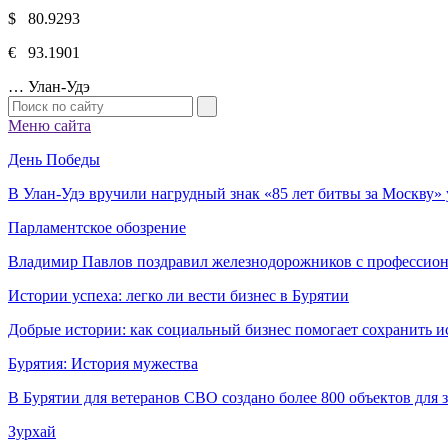
$ 80.9293
€ 93.1901
…
Улан-Удэ
Меню сайта
День Победы
В Улан-Удэ вручили нагрудный знак «85 лет битвы за Москву
Парламентское обозрение
Владимир Павлов поздравил железнодорожников с профессио
Истории успеха: легко ли вести бизнес в Бурятии
Добрые истории: как социальный бизнес помогает сохранить и
Бурятия: История мужества
В Бурятии для ветеранов СВО создано более 800 объектов для
Зурхай