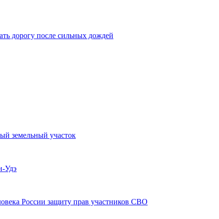
ать дорогу после сильных дождей
тый земельный участок
н-Удэ
ловека России защиту прав участников СВО