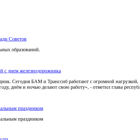
щади Советов
льных образований.
ей с днем железнодорожника
дник. Сегодня БАМ и Транссиб работают с огромной нагрузкой,
оду, днём и ночью делают свою работу», - отметил глава респуб
нальным праздником
нальным праздником