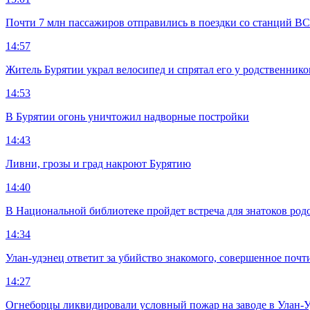
Почти 7 млн пассажиров отправились в поездки со станций ВС
14:57
Житель Бурятии украл велосипед и спрятал его у родственнико
14:53
В Бурятии огонь уничтожил надворные постройки
14:43
Ливни, грозы и град накроют Бурятию
14:40
В Национальной библиотеке пройдет встреча для знатоков род
14:34
Улан-удэнец ответит за убийство знакомого, совершенное почти
14:27
Огнеборцы ликвидировали условный пожар на заводе в Улан-У