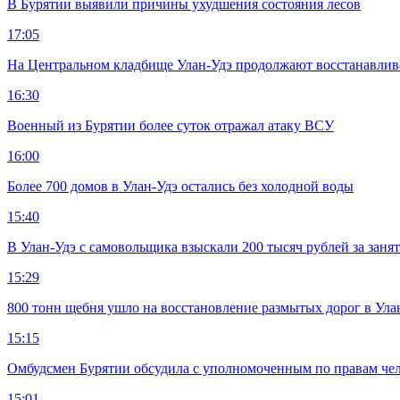
В Бурятии выявили причины ухудшения состояния лесов
17:05
На Центральном кладбище Улан-Удэ продолжают восстанавлив
16:30
Военный из Бурятии более суток отражал атаку ВСУ
16:00
Более 700 домов в Улан-Удэ остались без холодной воды
15:40
В Улан-Удэ с самовольщика взыскали 200 тысяч рублей за заня
15:29
800 тонн щебня ушло на восстановление размытых дорог в Ула
15:15
Омбудсмен Бурятии обсудила с уполномоченным по правам че
15:01