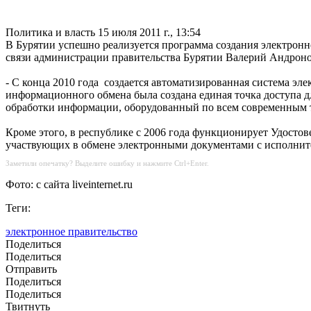
Политика и власть
15 июля 2011 г., 13:54
В Бурятии успешно реализуется программа создания электронн
связи администрации правительства Бурятии Валерий Андрон
- С конца 2010 года создается автоматизированная система эл
информационного обмена была создана единая точка доступа д
обработки информации, оборудованный по всем современным 
Кроме этого, в республике с 2006 года функционирует Удосто
участвующих в обмене электронными документами с исполнит
Заметили опечатку? Выделите ошибку и нажмите Ctrl+Enter.
Фото: с сайта liveinternet.ru
Теги:
электронное правительство
Поделиться
Поделиться
Отправить
Поделиться
Поделиться
Твитнуть