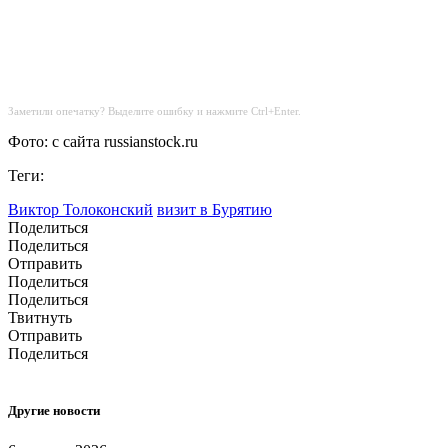
Заметили опечатку? Выделите ошибку и нажмите Ctrl+Enter.
Фото: c cайта russianstock.ru
Теги:
Виктор Толоконский
визит в Бурятию
Поделиться
Поделиться
Отправить
Поделиться
Поделиться
Твитнуть
Отправить
Поделиться
Другие новости