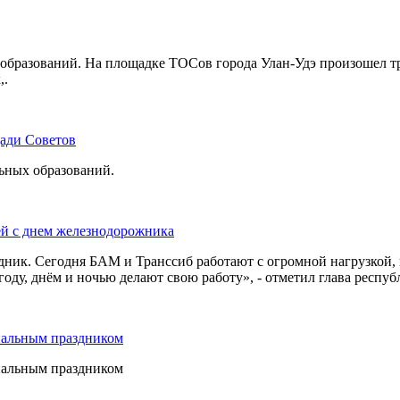
бразований. На площадке ТОСов города Улан-Удэ произошел тр
,.
щади Советов
льных образований.
ей с днем железнодорожника
дник. Сегодня БАМ и Транссиб работают с огромной нагрузкой,
оду, днём и ночью делают свою работу», - отметил глава респуб
нальным праздником
нальным праздником