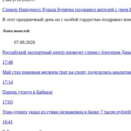
Спикер Народного Хурала Бурятии поздравил жителей с днем
В этот праздничный день он с особой гордостью поздравил во
Лента новостей
07.08.2026
Российский экспортный центр проведет стрим с блогером Дан
17:48
Май стал пиковым месяцем трат на спорт, поделились аналити
17:14
Парень утонул в Байкале
17:03
Улан-удэнец украл из сумки незнакомца в банке 7 тысяч рублей
16:41