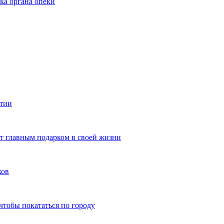
ка органа опеки
ятии
ют главным подарком в своей жизни
ков
чтобы покататься по городу