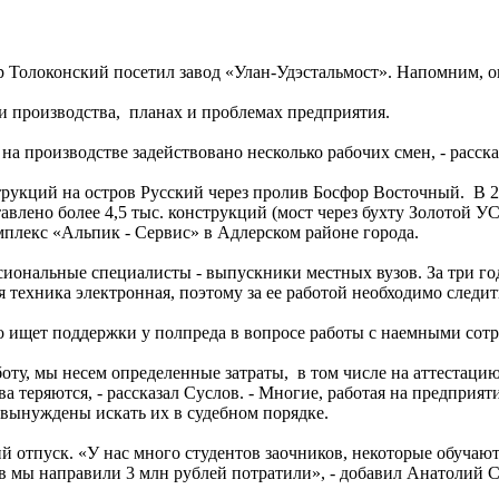
Толоконский посетил завод «Улан-Удэстальмост». Напомним, он
ии производства, планах и проблемах предприятия.
с на производстве задействовано несколько рабочих смен, - расс
трукций на остров Русский через пролив Босфор Восточный. В 2
лено более 4,5 тыс. конструкций (мост через бухту Золотой УС)
лекс «Альпик - Сервис» в Адлерском районе города.
ссиональные специалисты - выпускники местных вузов. За три г
ся техника электронная, поэтому за ее работой необходимо сл
то ищет поддержки у полпреда в вопросе работы с наемными сот
аботу, мы несем определенные затраты, в том числе на аттестаци
а теряются, - рассказал Суслов. - Многие, работая на предприя
ы вынуждены искать их в судебном порядке.
й отпуск. «У нас много студентов заочников, некоторые обучают
в мы направили 3 млн рублей потратили», - добавил Анатолий С