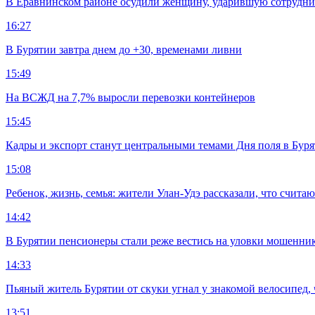
В Еравнинском районе осудили женщину, ударившую сотрудни
16:27
В Бурятии завтра днем до +30, временами ливни
15:49
На ВСЖД на 7,7% выросли перевозки контейнеров
15:45
Кадры и экспорт станут центральными темами Дня поля в Бур
15:08
Ребенок, жизнь, семья: жители Улан-Удэ рассказали, что счита
14:42
В Бурятии пенсионеры стали реже вестись на уловки мошенни
14:33
Пьяный житель Бурятии от скуки угнал у знакомой велосипед, 
13:51