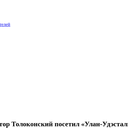
телей
тор Толоконский посетил «Улан-Удэстал