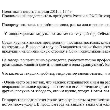
Политика и власть
7 апреля 2011 г., 17:49
Полномочный представитель президента России в СФО Виктор 
Полпреду показали, как работает завод, рассказали о технолог
- У завода хорошая загрузка по заказам на текущий год. Сейча
Среди крупных заказов предприятия - поставка мостовых конс
конструкций. В прошлом году во Владивосток также было постав
продукции на олимпийскую стройку в Сочи, горнолыжный комп
На заводе, по признанию руководства, работают только профе
резательных машины (две итальянские и одна французская). В
Что касается текущих проблем, гендиректор завода отметил, ч
- Очень часто бывает так, что человек устраивается к нам на р
непродолжительное время увольняется и все вложенные средств
другие, получив от завода то, что им нужно, уходят. Потом м
Гендиректор предприятия также затронул оплаты за ученически
потом также уходят. В прошлом году на выплату таких отпуско