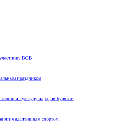
» участнику ВОВ
нальным праздником
сторию и культуру народов Бурятии
 занятия адаптивным спортом