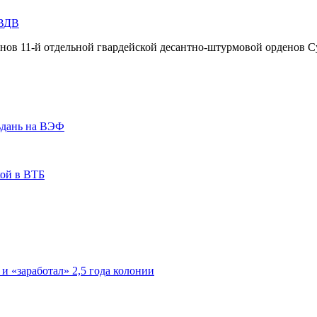
 ВДВ
инов 11-й отдельной гвардейской десантно-штурмовой орденов С
ьдань на ВЭФ
кой в ВТБ
 и «заработал» 2,5 года колонии