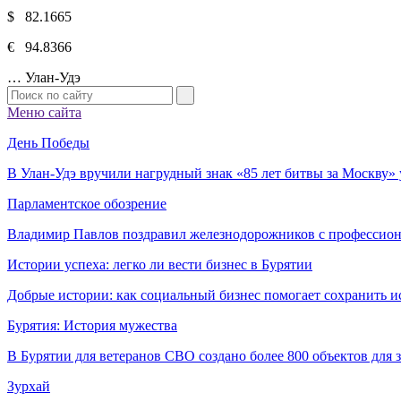
$ 82.1665
€ 94.8366
…
Улан-Удэ
Меню сайта
День Победы
В Улан-Удэ вручили нагрудный знак «85 лет битвы за Москву
Парламентское обозрение
Владимир Павлов поздравил железнодорожников с профессио
Истории успеха: легко ли вести бизнес в Бурятии
Добрые истории: как социальный бизнес помогает сохранить и
Бурятия: История мужества
В Бурятии для ветеранов СВО создано более 800 объектов для
Зурхай