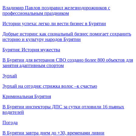
Владимир Павлов поздравил железнодорожников с
профессиональным праздником
Истории успеха: легко ли вести бизнес в Бурятии
Добрые истории: как социальный бизнес помогает сохранить
историю и культуру народов Бурятии
Бурятия: История мужества
В Бурятии для ветеранов СВО создано более 800 объектов для
занятия адаптивным спортом
Зурхай
Зурхай на сегодня: стрижка волос –к счастью
Криминальная Бурятия
В Бурятии инспекторы ДПС за сутки отловили 16 пьяных
водителей
Погода
В Бурятии завтра днем до +30, временами ливни