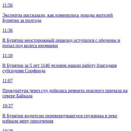
11:56
Эксперты рассказали, как изменились доходы жителей
Бурятии за полгода
11:36
В Бурятии неосторожный пешеход оступился с обочины и
попал под колеса иномарки
11:18
В Бурятии за 5 лет 1146 человек нашли работу благодаря
субсидиям Соцфонда
11:07
Прокуратура через суд добилась ремонта опасного причала на
севере Байкала
10:37
В Бурятии водителю перевернувшегося грузовика в реке
избрали меру пресечения
10:28