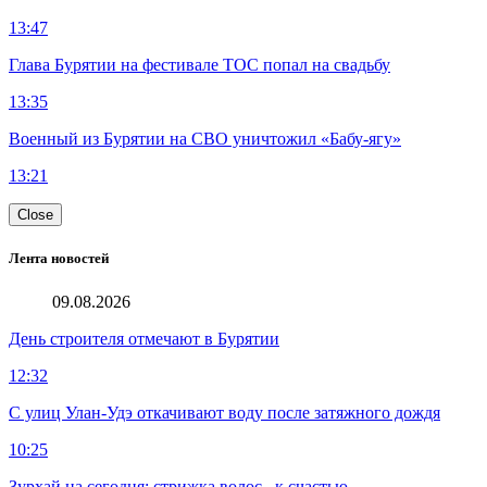
13:47
Глава Бурятии на фестивале ТОС попал на свадьбу
13:35
Военный из Бурятии на СВО уничтожил «Бабу-ягу»
13:21
Close
Лента новостей
09.08.2026
День строителя отмечают в Бурятии
12:32
С улиц Улан-Удэ откачивают воду после затяжного дождя
10:25
Зурхай на сегодня: стрижка волос –к счастью