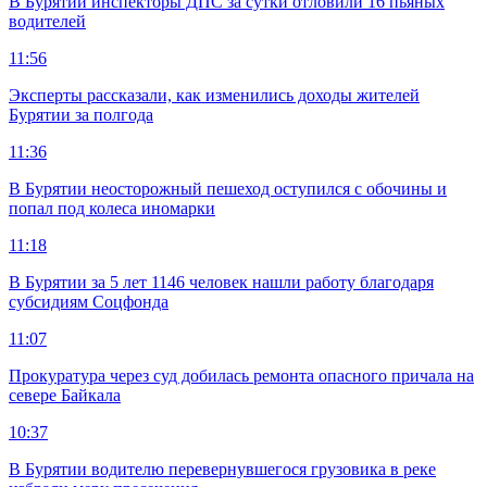
В Бурятии инспекторы ДПС за сутки отловили 16 пьяных
водителей
11:56
Эксперты рассказали, как изменились доходы жителей
Бурятии за полгода
11:36
В Бурятии неосторожный пешеход оступился с обочины и
попал под колеса иномарки
11:18
В Бурятии за 5 лет 1146 человек нашли работу благодаря
субсидиям Соцфонда
11:07
Прокуратура через суд добилась ремонта опасного причала на
севере Байкала
10:37
В Бурятии водителю перевернувшегося грузовика в реке