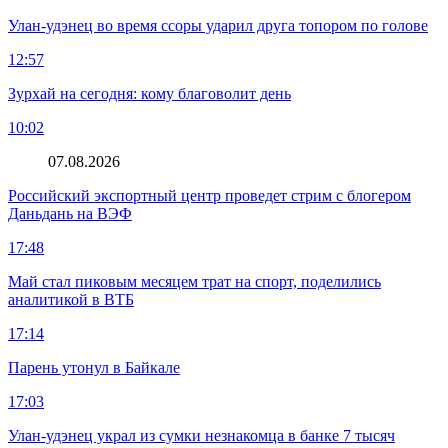
Улан-удэнец во время ссоры ударил друга топором по голове
12:57
Зурхай на сегодня: кому благоволит день
10:02
07.08.2026
Российский экспортный центр проведет стрим с блогером
Даньдань на ВЭФ
17:48
Май стал пиковым месяцем трат на спорт, поделились
аналитикой в ВТБ
17:14
Парень утонул в Байкале
17:03
Улан-удэнец украл из сумки незнакомца в банке 7 тысяч