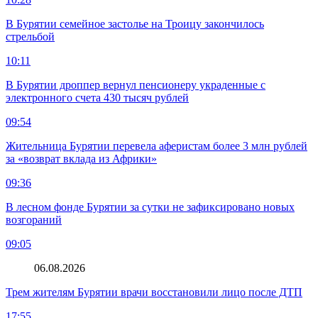
В Бурятии семейное застолье на Троицу закончилось
стрельбой
10:11
В Бурятии дроппер вернул пенсионеру украденные с
электронного счета 430 тысяч рублей
09:54
Жительница Бурятии перевела аферистам более 3 млн рублей
за «возврат вклада из Африки»
09:36
В лесном фонде Бурятии за сутки не зафиксировано новых
возгораний
09:05
06.08.2026
Трем жителям Бурятии врачи восстановили лицо после ДТП
17:55