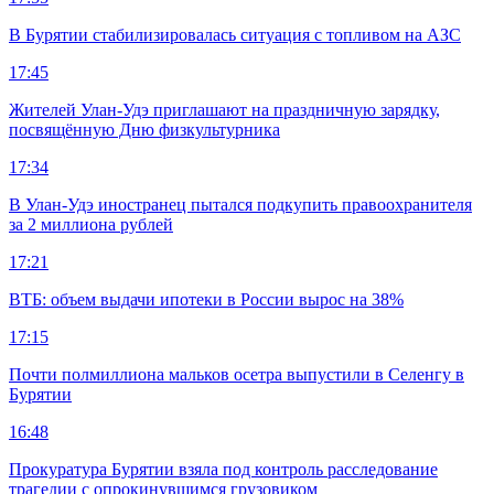
В Бурятии стабилизировалась ситуация с топливом на АЗС
17:45
Жителей Улан-Удэ приглашают на праздничную зарядку,
посвящённую Дню физкультурника
17:34
В Улан-Удэ иностранец пытался подкупить правоохранителя
за 2 миллиона рублей
17:21
ВТБ: объем выдачи ипотеки в России вырос на 38%
17:15
Почти полмиллиона мальков осетра выпустили в Селенгу в
Бурятии
16:48
Прокуратура Бурятии взяла под контроль расследование
трагедии с опрокинувшимся грузовиком