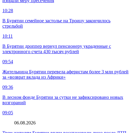
избрали меру пресечения
10:28
В Бурятии семейное застолье на Троицу закончилось
стрельбой
10:11
В Бурятии дроппер вернул пенсионеру украденные с
электронного счета 430 тысяч рублей
09:54
Жительница Бурятии перевела аферистам более 3 млн рублей
за «возврат вклада из Африки»
09:36
В лесном фонде Бурятии за сутки не зафиксировано новых
возгораний
09:05
06.08.2026
Трем жителям Бурятии врачи восстановили лицо после ДТП