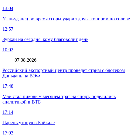
13:04
Улан-удэнец во время ссоры ударил друга топором по голове
12:57
Зурхай на сегодня: кому благоволит день
10:02
07.08.2026
Российский экспортный центр проведет стрим с блогером
Даньдань на ВЭФ
17:48
Май стал пиковым месяцем трат на спорт, поделились
аналитикой в ВТБ
17:14
Парень утонул в Байкале
17:03