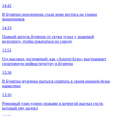
14:42
В Бурятии пенсионеры стали реже вестись на уловки
мошенников
14:33
Пьяный житель Бурятии от скуки угнал у знакомой
велосипед, чтобы покататься по городу
13:51
Год высоких достижений: как «АпатитАгро» выстраивает
спортивную инфраструктуру в Бурятии
13:34
В Бурятии мужчина пытался спрятать в своем нижнем белье
наркотики
13:16
Ревнивый улан-удэнец ножами и кочергой выгнал гостя,
который ему надоел