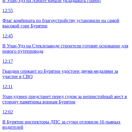
В Улан-Удэ на Арбате начали укладывать гранит
12:55
Флаг комбината по благоустройству установили на самой
высокой горе Бурятии
12:45
В Улан-Удэ на Стеклозаводе строители готовят основание для
нового путепровода
12:17
Гвардии сержант из Бурятии удостоен двумя медалями за
участие в СВО
12:11
Улан-удэнец предстанет перед судом за непристойный жест в
сторону памятника воинам Бурятии
12:02
В Бурятии инспекторы ДПС за сутки отловили 16 пьяных
водителей