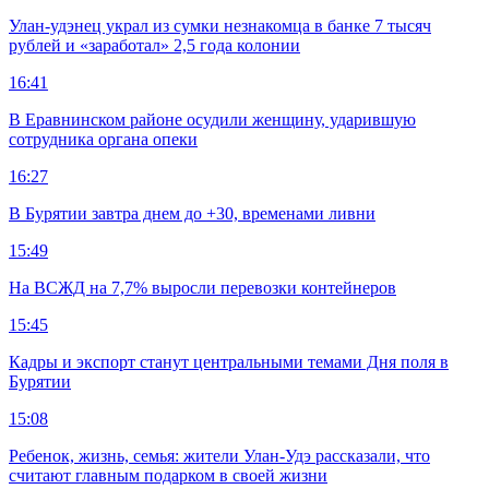
Улан-удэнец украл из сумки незнакомца в банке 7 тысяч
рублей и «заработал» 2,5 года колонии
16:41
В Еравнинском районе осудили женщину, ударившую
сотрудника органа опеки
16:27
В Бурятии завтра днем до +30, временами ливни
15:49
На ВСЖД на 7,7% выросли перевозки контейнеров
15:45
Кадры и экспорт станут центральными темами Дня поля в
Бурятии
15:08
Ребенок, жизнь, семья: жители Улан-Удэ рассказали, что
считают главным подарком в своей жизни