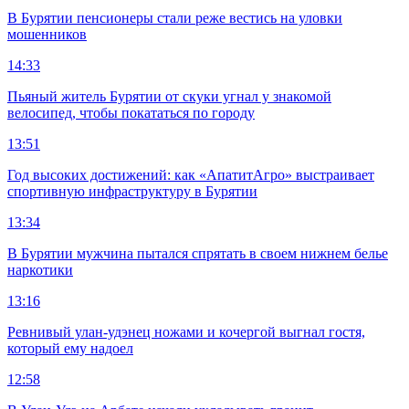
В Бурятии пенсионеры стали реже вестись на уловки
мошенников
14:33
Пьяный житель Бурятии от скуки угнал у знакомой
велосипед, чтобы покататься по городу
13:51
Год высоких достижений: как «АпатитАгро» выстраивает
спортивную инфраструктуру в Бурятии
13:34
В Бурятии мужчина пытался спрятать в своем нижнем белье
наркотики
13:16
Ревнивый улан-удэнец ножами и кочергой выгнал гостя,
который ему надоел
12:58