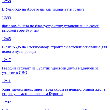
12:58
В Улан-Удэ на Арбате начали укладывать гранит
12:55
Флаг комбината по благоустройству установили на самой
высокой горе Бурятии
12:45
В Улан-Удэ на Стеклозаводе строители готовят основание для
нового путепровода
12:17
Гвардии сержант из Бурятии удостоен двумя медалями за
участие в СВО
12:11
Улан-удэнец предстанет перед судом за непристойный жест в
сторону памятника воинам Бурятии
12:02