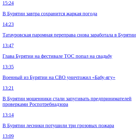
15:24
В Бурятии завтра сохранится жаркая погода
14:23
Татауровская паромная переправа снова заработала в Бурятии
13:47
Глава Бурятии на фестивале ТОС попал на свадьбу
13:35
Военный из Бурятии на СВО уничтожил «Бабу-ягу»
13:21
В Бурятии мошенники стали запугивать предпринимателей
проверками Роспотребнадзора
13:14
В Бурятии лесники потушили три грозовых пожара
13:09