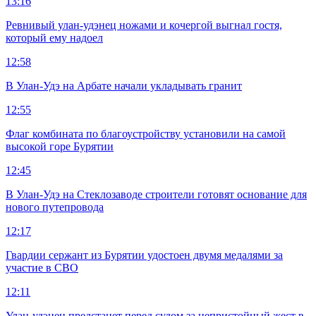
13:16
Ревнивый улан-удэнец ножами и кочергой выгнал гостя,
который ему надоел
12:58
В Улан-Удэ на Арбате начали укладывать гранит
12:55
Флаг комбината по благоустройству установили на самой
высокой горе Бурятии
12:45
В Улан-Удэ на Стеклозаводе строители готовят основание для
нового путепровода
12:17
Гвардии сержант из Бурятии удостоен двумя медалями за
участие в СВО
12:11
Улан-удэнец предстанет перед судом за непристойный жест в