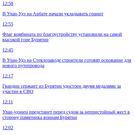
12:58
В Улан-Удэ на Арбате начали укладывать гранит
12:55
Флаг комбината по благоустройству установили на самой
высокой горе Бурятии
12:45
В Улан-Удэ на Стеклозаводе строители готовят основание для
нового путепровода
12:17
Гвардии сержант из Бурятии удостоен двумя медалями за
участие в СВО
12:11
Улан-удэнец предстанет перед судом за непристойный жест в
сторону памятника воинам Бурятии
12:02