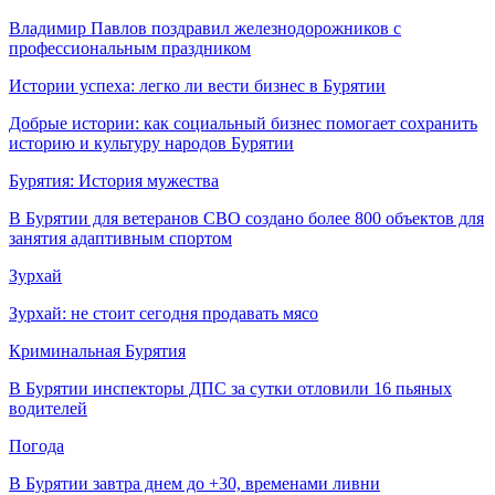
Владимир Павлов поздравил железнодорожников с
профессиональным праздником
Истории успеха: легко ли вести бизнес в Бурятии
Добрые истории: как социальный бизнес помогает сохранить
историю и культуру народов Бурятии
Бурятия: История мужества
В Бурятии для ветеранов СВО создано более 800 объектов для
занятия адаптивным спортом
Зурхай
Зурхай: не стоит сегодня продавать мясо
Криминальная Бурятия
В Бурятии инспекторы ДПС за сутки отловили 16 пьяных
водителей
Погода
В Бурятии завтра днем до +30, временами ливни