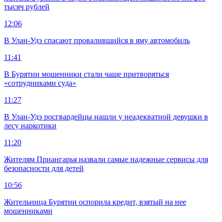
тысяч рублей
12:06
В Улан-Удэ спасают провалившийся в яму автомобиль
11:41
В Бурятии мошенники стали чаще притворяться
«сотрудниками суда»
11:27
В Улан-Удэ росгвардейцы нашли у неадекватной девушки в
лесу наркотики
11:20
Жителям Приангарья назвали самые надежные сервисы для
безопасности для детей
10:56
Жительница Бурятии оспорила кредит, взятый на нее
мошенниками