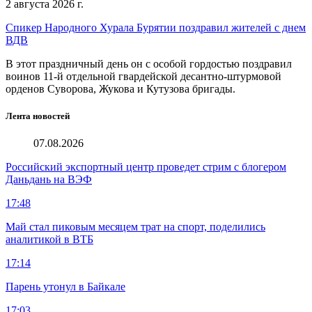
2 августа 2026 г.
Спикер Народного Хурала Бурятии поздравил жителей с днем
ВДВ
В этот праздничный день он с особой гордостью поздравил
воинов 11-й отдельной гвардейской десантно-штурмовой
орденов Суворова, Жукова и Кутузова бригады.
Лента новостей
07.08.2026
Российский экспортный центр проведет стрим с блогером
Даньдань на ВЭФ
17:48
Май стал пиковым месяцем трат на спорт, поделились
аналитикой в ВТБ
17:14
Парень утонул в Байкале
17:03