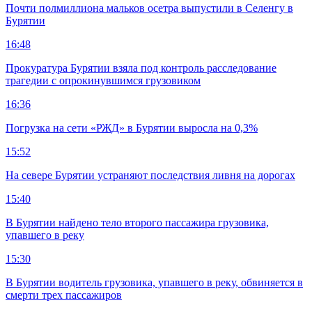
Почти полмиллиона мальков осетра выпустили в Селенгу в
Бурятии
16:48
Прокуратура Бурятии взяла под контроль расследование
трагедии с опрокинувшимся грузовиком
16:36
Погрузка на сети «РЖД» в Бурятии выросла на 0,3%
15:52
На севере Бурятии устраняют последствия ливня на дорогах
15:40
В Бурятии найдено тело второго пассажира грузовика,
упавшего в реку
15:30
В Бурятии водитель грузовика, упавшего в реку, обвиняется в
смерти трех пассажиров