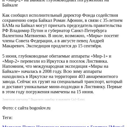
Байкале
Как сообщил исполнительный директор Фонда содействия
сохранению озера Байкал Роман Афонин, в связи с 35-летием
БАМа на Байкал могут приехать председатель правительства
РФ Владимир Путин и губернатор Санкт-Петербурга
Валентина Матвиенко. В июле, возможно, «Миры» посетят
члены Совета Федерации, а в августе певец Андрей
Макаревич. Экспедиция продлится до 15 сентября.
5 июня, глубоководные обитаемые аппараты «Мир-1» и
«Мир-2» перевезли из Иркутска в поселок Листвянка.
Напомним, что международная экспедиция «Миры на
Байкале» началась в 2008 году. Всю зиму аппараты
находились в Иркутске на территории 403 авиаремонтного
завода. Сейчас их грузят на специальный транспорт, который
и доставит уникальные мини-подлодки в Листвянку. Первые
в этом году погружения намечены на 15 июня.
Заметили опечатку? Выделите ошибку и нажмите Ctrl+Enter.
Фото: с сайта bogoslov.ru
Теги: