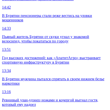
14:42
В Бурятии пенсионеры стали реже вестись на уловки
мошенников
14:33
Пьяный житель Бурятии от скуки угнал у знакомой
велосипед, чтобы покататься по городу
13:51
Год высоких достижений: как «АпатитАгро» выстраивает
спортивную инфраструктуру в Бурятии
13:34
В Бурятии мужчина пытался спрятать в своем нижнем белье
наркотики
13:16
Ревнивый улан-удэнец ножами и кочергой выгнал гостя,
который ему надоел