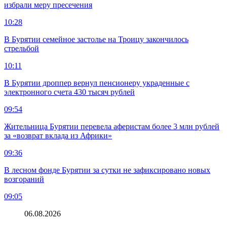
избрали меру пресечения
10:28
В Бурятии семейное застолье на Троицу закончилось
стрельбой
10:11
В Бурятии дроппер вернул пенсионеру украденные с
электронного счета 430 тысяч рублей
09:54
Жительница Бурятии перевела аферистам более 3 млн рублей
за «возврат вклада из Африки»
09:36
В лесном фонде Бурятии за сутки не зафиксировано новых
возгораний
09:05
06.08.2026