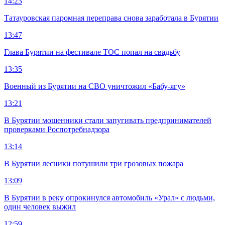
14:23
Татауровская паромная переправа снова заработала в Бурятии
13:47
Глава Бурятии на фестивале ТОС попал на свадьбу
13:35
Военный из Бурятии на СВО уничтожил «Бабу-ягу»
13:21
В Бурятии мошенники стали запугивать предпринимателей
проверками Роспотребнадзора
13:14
В Бурятии лесники потушили три грозовых пожара
13:09
В Бурятии в реку опрокинулся автомобиль «Урал» с людьми,
один человек выжил
12:59