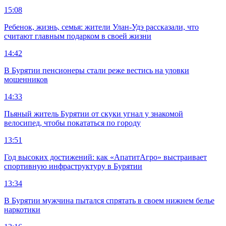
15:08
Ребенок, жизнь, семья: жители Улан-Удэ рассказали, что
считают главным подарком в своей жизни
14:42
В Бурятии пенсионеры стали реже вестись на уловки
мошенников
14:33
Пьяный житель Бурятии от скуки угнал у знакомой
велосипед, чтобы покататься по городу
13:51
Год высоких достижений: как «АпатитАгро» выстраивает
спортивную инфраструктуру в Бурятии
13:34
В Бурятии мужчина пытался спрятать в своем нижнем белье
наркотики