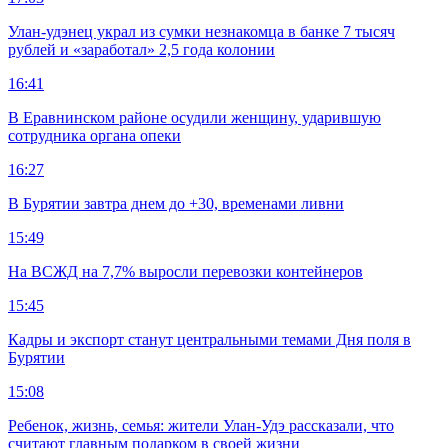
Улан-удэнец украл из сумки незнакомца в банке 7 тысяч
рублей и «заработал» 2,5 года колонии
16:41
В Еравнинском районе осудили женщину, ударившую
сотрудника органа опеки
16:27
В Бурятии завтра днем до +30, временами ливни
15:49
На ВСЖД на 7,7% выросли перевозки контейнеров
15:45
Кадры и экспорт станут центральными темами Дня поля в
Бурятии
15:08
Ребенок, жизнь, семья: жители Улан-Удэ рассказали, что
считают главным подарком в своей жизни