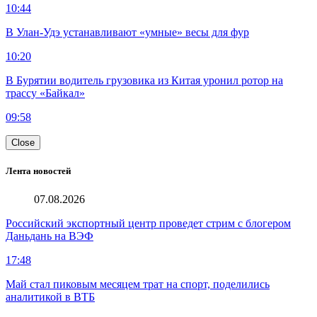
10:44
В Улан-Удэ устанавливают «умные» весы для фур
10:20
В Бурятии водитель грузовика из Китая уронил ротор на
трассу «Байкал»
09:58
Close
Лента новостей
07.08.2026
Российский экспортный центр проведет стрим с блогером
Даньдань на ВЭФ
17:48
Май стал пиковым месяцем трат на спорт, поделились
аналитикой в ВТБ