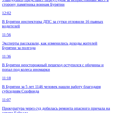
сторону памятника воинам Бурятии
12:02
В Бурятии инспекторы ДПС за сутки отловили 16 пьяных
водителей
11:56
Эксперты рассказали, как изменились доходы жителей
Бурятии за полгода
11:36
В Бурятии неосторожный пешеход оступился с обочины и
попал под колеса иномарки
11:18
В Бурятии за 5 лет 1146 человек нашли работу благодаря
субсидиям Соцфонда
11:07
Прокуратура через суд добилась ремонта опасного причала на
севере Байкала