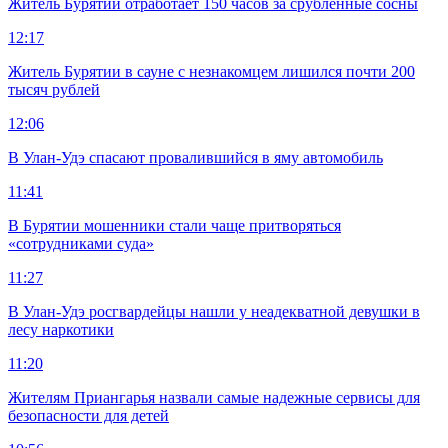
Житель Бурятии отработает 150 часов за срубленные сосны
12:17
Житель Бурятии в сауне с незнакомцем лишился почти 200
тысяч рублей
12:06
В Улан-Удэ спасают провалившийся в яму автомобиль
11:41
В Бурятии мошенники стали чаще притворяться
«сотрудниками суда»
11:27
В Улан-Удэ росгвардейцы нашли у неадекватной девушки в
лесу наркотики
11:20
Жителям Приангарья назвали самые надежные сервисы для
безопасности для детей