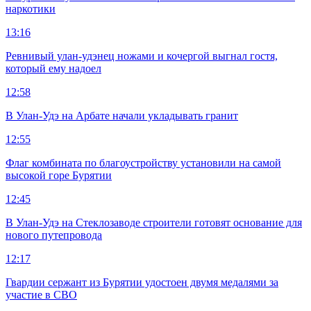
наркотики
13:16
Ревнивый улан-удэнец ножами и кочергой выгнал гостя,
который ему надоел
12:58
В Улан-Удэ на Арбате начали укладывать гранит
12:55
Флаг комбината по благоустройству установили на самой
высокой горе Бурятии
12:45
В Улан-Удэ на Стеклозаводе строители готовят основание для
нового путепровода
12:17
Гвардии сержант из Бурятии удостоен двумя медалями за
участие в СВО