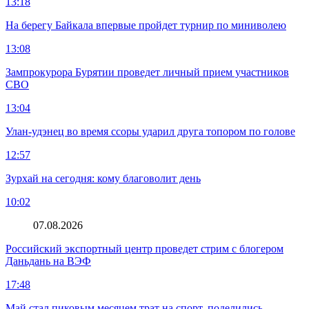
13:18
На берегу Байкала впервые пройдет турнир по миниволею
13:08
Зампрокурора Бурятии проведет личный прием участников
СВО
13:04
Улан-удэнец во время ссоры ударил друга топором по голове
12:57
Зурхай на сегодня: кому благоволит день
10:02
07.08.2026
Российский экспортный центр проведет стрим с блогером
Даньдань на ВЭФ
17:48
Май стал пиковым месяцем трат на спорт, поделились