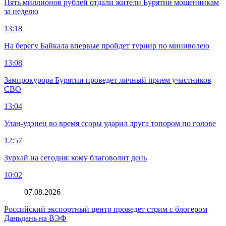
Пять миллионов рублей отдали жители Бурятии мошенникам
за неделю
13:18
На берегу Байкала впервые пройдет турнир по миниволею
13:08
Зампрокурора Бурятии проведет личный прием участников
СВО
13:04
Улан-удэнец во время ссоры ударил друга топором по голове
12:57
Зурхай на сегодня: кому благоволит день
10:02
07.08.2026
Российский экспортный центр проведет стрим с блогером
Даньдань на ВЭФ