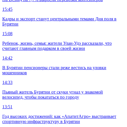
15:45
Кадры и экспорт станут центральными темами Дня поля в
Бурятии
15:08
Ребенок, жизнь, семья: жители Улан-Удэ рассказали, что
считают главным подарком в своей жизни
14:42
В Бурятии пенсионеры стали реже вестись на уловки
мошенников
14:33
Пьяный житель Бурятии от скуки угнал у знакомой
велосипед, чтобы покататься по городу
13:51
Год высоких достижений: как «АпатитАгро» выстраивает
спортивную инфраструктуру в Бурятии