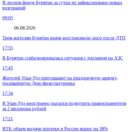
В лесном фонде Бурятии за сутки не зафиксировано новых
возгораний
09:05
06.08.2026
Трем жителям Бурятии врачи восстановили лицо после ДТП
17:55
В Бурятии стабилизировалась ситуация с топливом на АЗС
17:45
Жителей Улан-Удэ приглашают на праздничную зарядку,
посвящённую Дню физкультурника
17:34
В Улан-Удэ иностранец пытался подкупить правоохранителя
за 2 миллиона рублей
17:21
ВТБ: объем выдачи ипотеки в России вырос на 38%