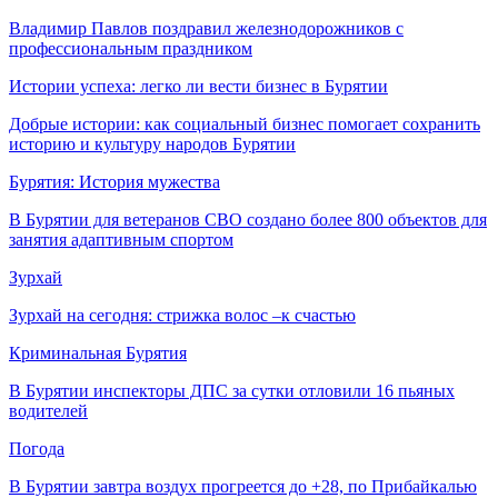
Владимир Павлов поздравил железнодорожников с
профессиональным праздником
Истории успеха: легко ли вести бизнес в Бурятии
Добрые истории: как социальный бизнес помогает сохранить
историю и культуру народов Бурятии
Бурятия: История мужества
В Бурятии для ветеранов СВО создано более 800 объектов для
занятия адаптивным спортом
Зурхай
Зурхай на сегодня: стрижка волос –к счастью
Криминальная Бурятия
В Бурятии инспекторы ДПС за сутки отловили 16 пьяных
водителей
Погода
В Бурятии завтра воздух прогреется до +28, по Прибайкалью