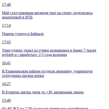
17:48
Май стал пиковым месяцем трат на спорт, поделились
аналитикой в ВТБ
17:14
Парень утонул в Байкале
17:03
Улан-удэнец украл из сумки незнакомца в банке 7 тысяч
рублей и «заработал» 2,5 года колонии
16:41
В Еравнинском районе осудили женщину, ударившую
сотрудника органа опеки
16:27
В Бурятии завтра днем до +30, временами ливни
15:49
На ВСЖД на 7,7% выросли перевозки контейнеров