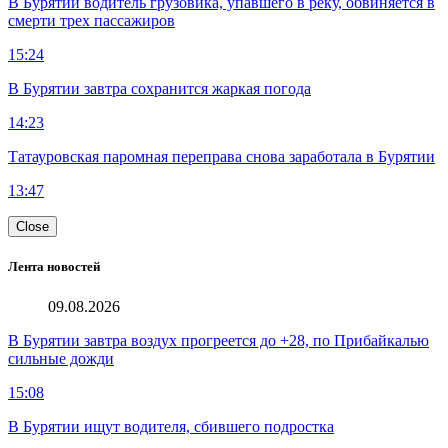
В Бурятии водитель грузовика, упавшего в реку, обвиняется в
смерти трех пассажиров
15:24
В Бурятии завтра сохранится жаркая погода
14:23
Татауровская паромная переправа снова заработала в Бурятии
13:47
Close
Лента новостей
09.08.2026
В Бурятии завтра воздух прогреется до +28, по Прибайкалью
сильные дожди
15:08
В Бурятии ищут водителя, сбившего подростка