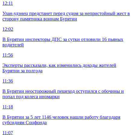
12:11
Улан-удэнец предстанет перед судом за непристойный жест в
сторону памятника воинам Бурятии
12:02
В Бурятии инспекторы ДПС за сутки отловили 16 пьяных
водителей
11:56
Эксперты рассказали, как изменились доходы жителей
Бурятии за полгода
11:36
В Бурятии неосторожный пешеход оступился с обочины и
попал под колеса иномарки
11:18
В Бурятии за 5 лет 1146 человек нашли работу благодаря
субсидиям Соцфонда
11:07