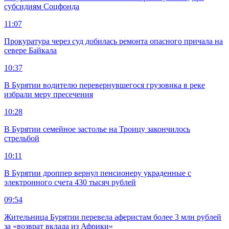
субсидиям Соцфонда
11:07
Прокуратура через суд добилась ремонта опасного причала на
севере Байкала
10:37
В Бурятии водителю перевернувшегося грузовика в реке
избрали меру пресечения
10:28
В Бурятии семейное застолье на Троицу закончилось
стрельбой
10:11
В Бурятии дроппер вернул пенсионеру украденные с
электронного счета 430 тысяч рублей
09:54
Жительница Бурятии перевела аферистам более 3 млн рублей
за «возврат вклада из Африки»