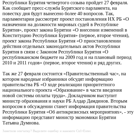
Республики Бурятия четвертого созыва пройдет 27 февраля.
Как сообщает пресс-служба Бурятского парламента, на
повестку дня будут вынесено более 40 вопросов. Так,
парламентарии рассмотрят проект постановления НХ РБ «О
назначении на должности мировых судей в Республике
Бурятия», проект закона Бурятии «О внесении изменений в
Конституцию Республики Бурятия» (первое, второе чтения),
проект закона Республики Бурятия «О приостановлении
действия отдельных законодательных актов Республики
Бурятия в связи с Законом Республики Бурятия «О
республиканском бюджете на 2009 год и на плановый период
2010 и 2011 годов» (первое, второе чтения) и ряд других.
Так же 27 февраля состоится «Правительственный час», на
котором народные избранники обсудят информацию
правительства РБ «О ходе реализации приоритетного
национального проекта «Образование» в части введения
новой системы оплаты труда». Докладчиком выступит
министр образования и науки РБ Алдар Дамдинов. Вторым
вопросом в обсуждении станет информация правительства
Республики Бурятия «Об антикризисных мероприятиях», - эту
информацию представит министр экономики Бурятии
Татьяна Думнова.
Заметили опечатку? Выделите ошибку и нажмите Ctrl+Enter.