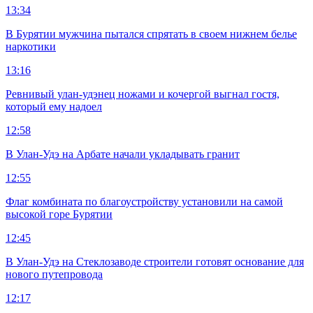
13:34
В Бурятии мужчина пытался спрятать в своем нижнем белье
наркотики
13:16
Ревнивый улан-удэнец ножами и кочергой выгнал гостя,
который ему надоел
12:58
В Улан-Удэ на Арбате начали укладывать гранит
12:55
Флаг комбината по благоустройству установили на самой
высокой горе Бурятии
12:45
В Улан-Удэ на Стеклозаводе строители готовят основание для
нового путепровода
12:17