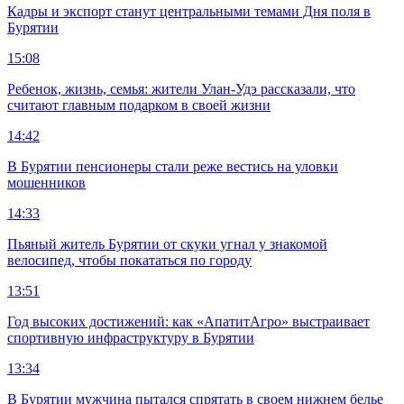
Кадры и экспорт станут центральными темами Дня поля в
Бурятии
15:08
Ребенок, жизнь, семья: жители Улан-Удэ рассказали, что
считают главным подарком в своей жизни
14:42
В Бурятии пенсионеры стали реже вестись на уловки
мошенников
14:33
Пьяный житель Бурятии от скуки угнал у знакомой
велосипед, чтобы покататься по городу
13:51
Год высоких достижений: как «АпатитАгро» выстраивает
спортивную инфраструктуру в Бурятии
13:34
В Бурятии мужчина пытался спрятать в своем нижнем белье