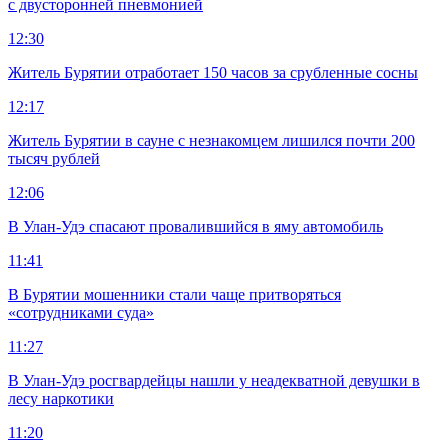
с двусторонней пневмонией
12:30
Житель Бурятии отработает 150 часов за срубленные сосны
12:17
Житель Бурятии в сауне с незнакомцем лишился почти 200
тысяч рублей
12:06
В Улан-Удэ спасают провалившийся в яму автомобиль
11:41
В Бурятии мошенники стали чаще притворяться
«сотрудниками суда»
11:27
В Улан-Удэ росгвардейцы нашли у неадекватной девушки в
лесу наркотики
11:20