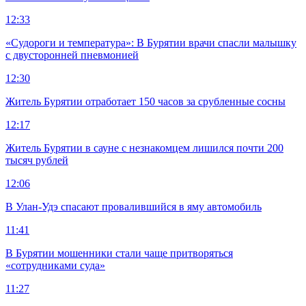
12:33
«Судороги и температура»: В Бурятии врачи спасли малышку
с двусторонней пневмонией
12:30
Житель Бурятии отработает 150 часов за срубленные сосны
12:17
Житель Бурятии в сауне с незнакомцем лишился почти 200
тысяч рублей
12:06
В Улан-Удэ спасают провалившийся в яму автомобиль
11:41
В Бурятии мошенники стали чаще притворяться
«сотрудниками суда»
11:27