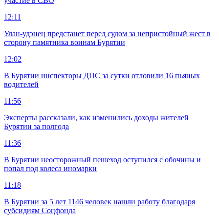
участие в СВО
12:11
Улан-удэнец предстанет перед судом за непристойный жест в
сторону памятника воинам Бурятии
12:02
В Бурятии инспекторы ДПС за сутки отловили 16 пьяных
водителей
11:56
Эксперты рассказали, как изменились доходы жителей
Бурятии за полгода
11:36
В Бурятии неосторожный пешеход оступился с обочины и
попал под колеса иномарки
11:18
В Бурятии за 5 лет 1146 человек нашли работу благодаря
субсидиям Соцфонда