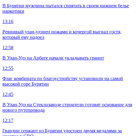
В Бурятии мужчина пытался спрятать в своем нижнем белье
наркотики
13:16
Ревнивый улан-удэнец ножами и кочергой выгнал гостя,
который ему надоел
12:58
В Улан-Удэ на Арбате начали укладывать гранит
12:55
Флаг комбината по благоустройству установили на самой
высокой горе Бурятии
12:45
В Улан-Удэ на Стеклозаводе строители готовят основание для
нового путепровода
12:17
Гвардии сержант из Бурятии удостоен двумя медалями за