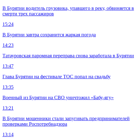
В Бурятии водитель грузовика, упавшего в реку, обвиняется в
смерти трех пассажиров
15:24
В Бурятии завтра сохранится жаркая погода
14:23
Татауровская паромная переправа снова заработала в Бурятии
13:47
Глава Бурятии на фестивале ТОС попал на свадьбу
13:35
Военный из Бурятии на СВО уничтожил «Бабу-ягу»
13:21
В Бурятии мошенники стали запугивать предпринимателей
проверками Роспотребнадзора
13:14