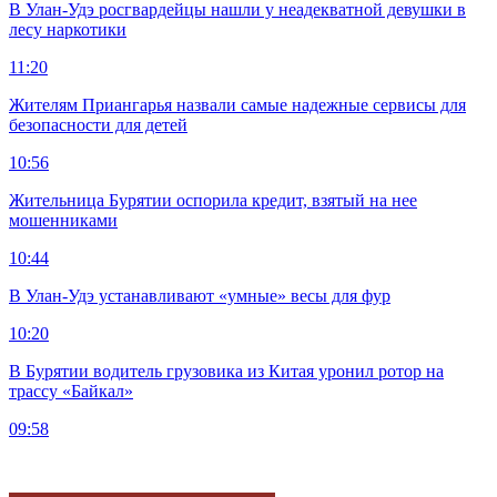
В Улан-Удэ росгвардейцы нашли у неадекватной девушки в
лесу наркотики
11:20
Жителям Приангарья назвали самые надежные сервисы для
безопасности для детей
10:56
Жительница Бурятии оспорила кредит, взятый на нее
мошенниками
10:44
В Улан-Удэ устанавливают «умные» весы для фур
10:20
В Бурятии водитель грузовика из Китая уронил ротор на
трассу «Байкал»
09:58