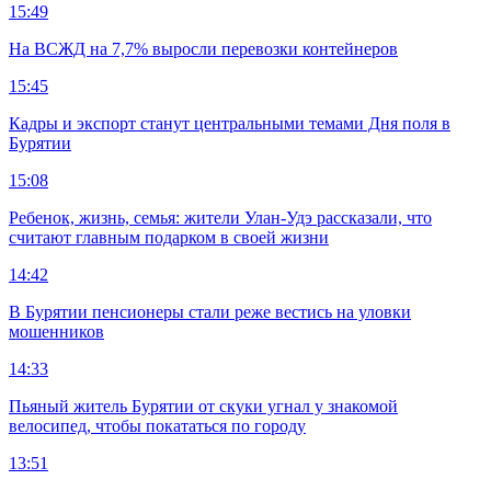
15:49
На ВСЖД на 7,7% выросли перевозки контейнеров
15:45
Кадры и экспорт станут центральными темами Дня поля в
Бурятии
15:08
Ребенок, жизнь, семья: жители Улан-Удэ рассказали, что
считают главным подарком в своей жизни
14:42
В Бурятии пенсионеры стали реже вестись на уловки
мошенников
14:33
Пьяный житель Бурятии от скуки угнал у знакомой
велосипед, чтобы покататься по городу
13:51