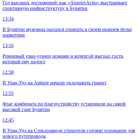
Год высоких достижений: как «АпатитАгро» выстраивает
спортивную инфраструктуру в Бурятии
13:34
В Бурятии мужчина пытался спрятать в своем нижнем белье
наркотики
13:16
Ревнивый улан-удэнец ножами и кочергой выгнал гостя,
который ему надоел
12:58
В Улан-Удэ на Арбате начали укладывать гранит
12:55
Флаг комбината по благоустройству установили на самой
высокой горе Бурятии
12:45
В Улан-Удэ на Стеклозаводе строители готовят основание для
нового путепровода