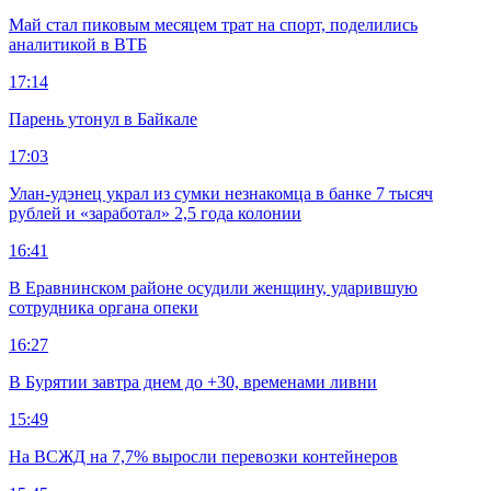
Май стал пиковым месяцем трат на спорт, поделились
аналитикой в ВТБ
17:14
Парень утонул в Байкале
17:03
Улан-удэнец украл из сумки незнакомца в банке 7 тысяч
рублей и «заработал» 2,5 года колонии
16:41
В Еравнинском районе осудили женщину, ударившую
сотрудника органа опеки
16:27
В Бурятии завтра днем до +30, временами ливни
15:49
На ВСЖД на 7,7% выросли перевозки контейнеров