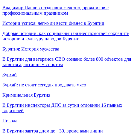
Владимир Павлов поздравил железнодорожников с
профессиональным праздником
Истории успеха: легко ли вести бизнес в Бурятии
Добрые истории: как социальный бизнес помогает сохранить
историю и культуру народов Бурятии
Бурятия: История мужества
В Бурятии для ветеранов СВО создано более 800 объектов для
занятия адаптивным спортом
Зурхай
Зурхай: не стоит сегодня продавать мясо
Криминальная Бурятия
В Бурятии инспекторы ДПС за сутки отловили 16 пьяных
водителей
Погода
В Бурятии завтра днем до +30, временами ливни