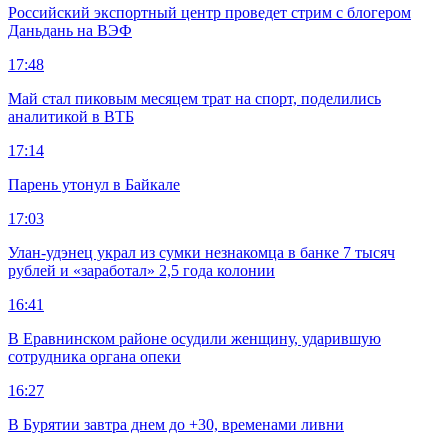
Российский экспортный центр проведет стрим с блогером
Даньдань на ВЭФ
17:48
Май стал пиковым месяцем трат на спорт, поделились
аналитикой в ВТБ
17:14
Парень утонул в Байкале
17:03
Улан-удэнец украл из сумки незнакомца в банке 7 тысяч
рублей и «заработал» 2,5 года колонии
16:41
В Еравнинском районе осудили женщину, ударившую
сотрудника органа опеки
16:27
В Бурятии завтра днем до +30, временами ливни