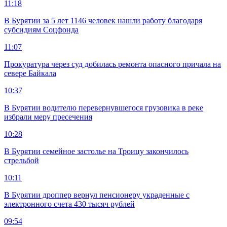
11:18
В Бурятии за 5 лет 1146 человек нашли работу благодаря
субсидиям Соцфонда
11:07
Прокуратура через суд добилась ремонта опасного причала на
севере Байкала
10:37
В Бурятии водителю перевернувшегося грузовика в реке
избрали меру пресечения
10:28
В Бурятии семейное застолье на Троицу закончилось
стрельбой
10:11
В Бурятии дроппер вернул пенсионеру украденные с
электронного счета 430 тысяч рублей
09:54