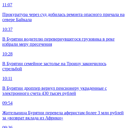
11:07
Прокуратура через суд добилась ремонта опасного причала на
севере Байкала
10:37
В Бурятии водителю перевернувшегося грузовика в реке
избрали меру пресечения
10:28
В Бурятии семейное застолье на Троицу закончилось
стрельбой
10:11
В Бурятии дроппер вернул пенсионеру украденные с
электронного счета 430 тысяч рублей
09:54
Жительница Бурятии перевела аферистам более 3 млн рублей
за «возврат вклада из Африки»
09:36