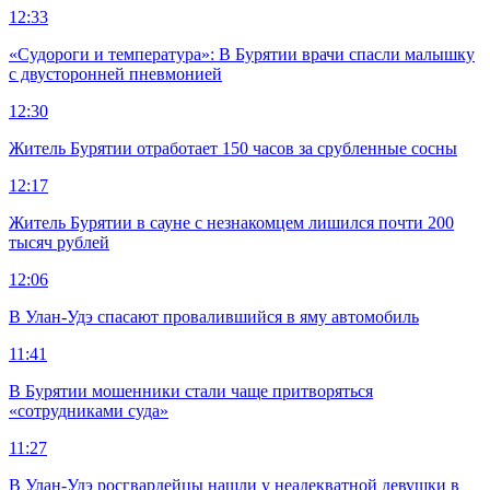
12:33
«Судороги и температура»: В Бурятии врачи спасли малышку
с двусторонней пневмонией
12:30
Житель Бурятии отработает 150 часов за срубленные сосны
12:17
Житель Бурятии в сауне с незнакомцем лишился почти 200
тысяч рублей
12:06
В Улан-Удэ спасают провалившийся в яму автомобиль
11:41
В Бурятии мошенники стали чаще притворяться
«сотрудниками суда»
11:27
В Улан-Удэ росгвардейцы нашли у неадекватной девушки в