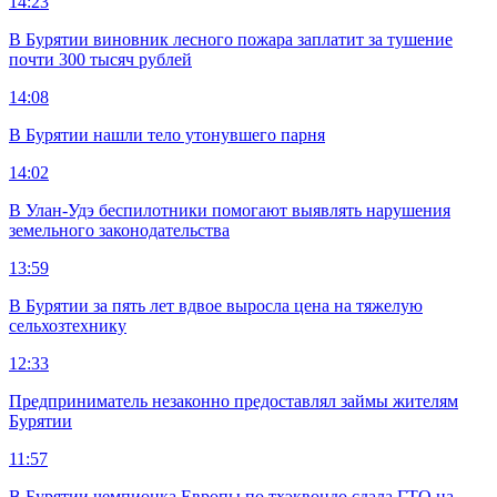
14:23
В Бурятии виновник лесного пожара заплатит за тушение
почти 300 тысяч рублей
14:08
В Бурятии нашли тело утонувшего парня
14:02
В Улан-Удэ беспилотники помогают выявлять нарушения
земельного законодательства
13:59
В Бурятии за пять лет вдвое выросла цена на тяжелую
сельхозтехнику
12:33
Предприниматель незаконно предоставлял займы жителям
Бурятии
11:57
В Бурятии чемпионка Европы по тхэквондо сдала ГТО на