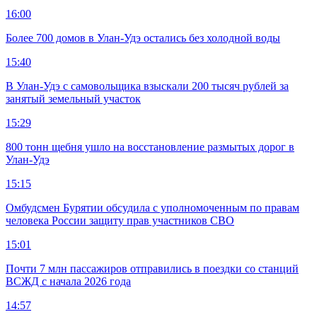
16:00
Более 700 домов в Улан-Удэ остались без холодной воды
15:40
В Улан-Удэ с самовольщика взыскали 200 тысяч рублей за
занятый земельный участок
15:29
800 тонн щебня ушло на восстановление размытых дорог в
Улан-Удэ
15:15
Омбудсмен Бурятии обсудила с уполномоченным по правам
человека России защиту прав участников СВО
15:01
Почти 7 млн пассажиров отправились в поездки со станций
ВСЖД с начала 2026 года
14:57