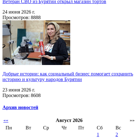
Ветеран СВО из Бурятии открыл магазин тортов
24 июня 2026 г.
Просмотров: 8888
Добрые истории: как социальный бизнес помогает сохранить
историю и культуру народов Бурятии
23 июня 2026 г.
Просмотров: 8608
Архив новостей
««
Август 2026
»»
Пн
Вт
Ср
Чт
Пт
Сб
Вс
1
2