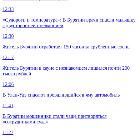
12:33
«Судороги и температура»: В Бурятии врачи спасли малышку
с двусторонней пневмонией
12:30
Житель Бурятии отработает 150 часов за срубленные сосны
12:17
Житель Бурятии в сауне с незнакомцем лишился почти 200
тысяч рублей
12:06
В Улан-Удэ спасают провалившийся в яму автомобиль
11:41
В Бурятии мошенники стали чаще притворяться
«сотрудниками суда»
11:27