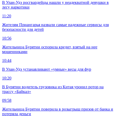
В Улан-Удэ росгвардейцы нашли у неадекватной девушки в
лесу наркотики
11:20
Жителям Приангарья назвали самые надежные сервисы для
безопасности для детей
10:56
Жительница Бурятии оспорила кредит, взятый на нее
мошенниками
10:44
В Улан-Удэ устанавливают «умные» весы для фур
10:20
В Бурятии водитель грузовика из Китая уронил ротор на
трассу «Байкал»
09:58
Жительница Бурятии поверила в розыгрыш призов от банка и
потеряла деньги