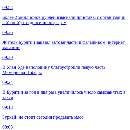
09:54
Более 2 миллионов рублей взыскали приставы с организации
в Улан-Удэ за долги по штрафам
09:36
Житель Бурятии заказал автозапчасти в фальшивом интернет-
магазине
09:30
В Улан-Удэ наполовину благоустроили левую часть
Мемориала Победы
09:24
В Бурятии за год в два раза увеличилось число самозанятых в
такси
09:13
Зурхай: не стоит сегодня продавать мясо
08:03