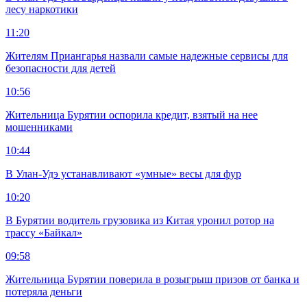
лесу наркотики
11:20
Жителям Приангарья назвали самые надежные сервисы для
безопасности для детей
10:56
Жительница Бурятии оспорила кредит, взятый на нее
мошенниками
10:44
В Улан-Удэ устанавливают «умные» весы для фур
10:20
В Бурятии водитель грузовика из Китая уронил ротор на
трассу «Байкал»
09:58
Жительница Бурятии поверила в розыгрыш призов от банка и
потеряла деньги