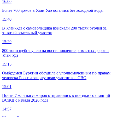
16:00
Более 700 домов в Улан-Удэ остались без холодной воды
15:40
В Улан-Удэ с самовольщика взыскали 200 тысяч рублей за
занятый земельный участок
15:29
800 тонн щебня ушло на восстановление размытых дорог в
Улан-Удэ
15:15
Омбудсмен Бурятии обсудила с уполномоченным по правам
человека России защиту прав участников СВО
15:01
Почти 7 млн пассажиров отправились в поездки со станций
ВСЖД с начала 2026 года
14:57