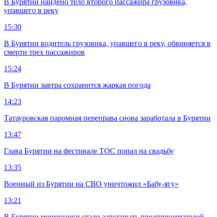
В Бурятии найдено тело второго пассажира грузовика,
упавшего в реку
15:30
В Бурятии водитель грузовика, упавшего в реку, обвиняется в
смерти трех пассажиров
15:24
В Бурятии завтра сохранится жаркая погода
14:23
Татауровская паромная переправа снова заработала в Бурятии
13:47
Глава Бурятии на фестивале ТОС попал на свадьбу
13:35
Военный из Бурятии на СВО уничтожил «Бабу-ягу»
13:21
В Бурятии мошенники стали запугивать предпринимателей