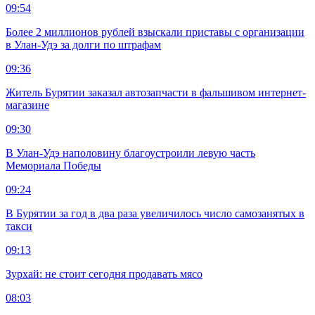
09:54
Более 2 миллионов рублей взыскали приставы с организации
в Улан-Удэ за долги по штрафам
09:36
Житель Бурятии заказал автозапчасти в фальшивом интернет-
магазине
09:30
В Улан-Удэ наполовину благоустроили левую часть
Мемориала Победы
09:24
В Бурятии за год в два раза увеличилось число самозанятых в
такси
09:13
Зурхай: не стоит сегодня продавать мясо
08:03