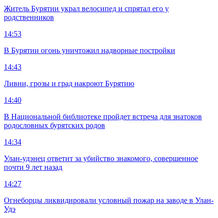
Житель Бурятии украл велосипед и спрятал его у
родственников
14:53
В Бурятии огонь уничтожил надворные постройки
14:43
Ливни, грозы и град накроют Бурятию
14:40
В Национальной библиотеке пройдет встреча для знатоков
родословных бурятских родов
14:34
Улан-удэнец ответит за убийство знакомого, совершенное
почти 9 лет назад
14:27
Огнеборцы ликвидировали условный пожар на заводе в Улан-
Удэ