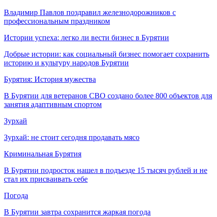
Владимир Павлов поздравил железнодорожников с
профессиональным праздником
Истории успеха: легко ли вести бизнес в Бурятии
Добрые истории: как социальный бизнес помогает сохранить
историю и культуру народов Бурятии
Бурятия: История мужества
В Бурятии для ветеранов СВО создано более 800 объектов для
занятия адаптивным спортом
Зурхай
Зурхай: не стоит сегодня продавать мясо
Криминальная Бурятия
В Бурятии подросток нашел в подъезде 15 тысяч рублей и не
стал их присваивать себе
Погода
В Бурятии завтра сохранится жаркая погода