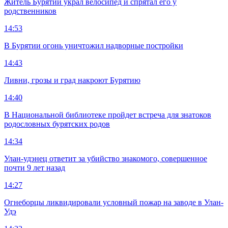
Житель Бурятии украл велосипед и спрятал его у
родственников
14:53
В Бурятии огонь уничтожил надворные постройки
14:43
Ливни, грозы и град накроют Бурятию
14:40
В Национальной библиотеке пройдет встреча для знатоков
родословных бурятских родов
14:34
Улан-удэнец ответит за убийство знакомого, совершенное
почти 9 лет назад
14:27
Огнеборцы ликвидировали условный пожар на заводе в Улан-
Удэ