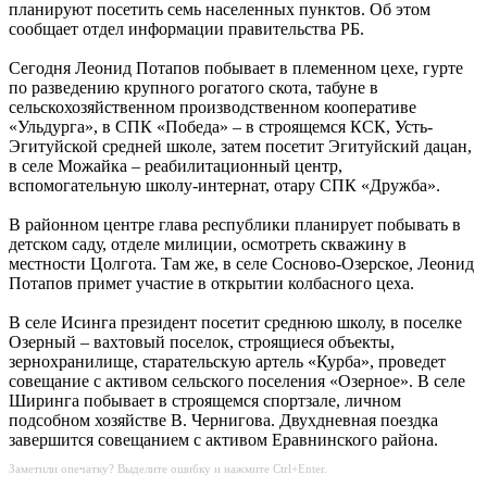
планируют посетить семь населенных пунктов. Об этом
сообщает отдел информации правительства РБ.
Сегодня Леонид Потапов побывает в племенном цехе, гурте
по разведению крупного рогатого скота, табуне в
сельскохозяйственном производственном кооперативе
«Ульдурга», в СПК «Победа» – в строящемся КСК, Усть-
Эгитуйской средней школе, затем посетит Эгитуйский дацан,
в селе Можайка – реабилитационный центр,
вспомогательную школу-интернат, отару СПК «Дружба».
В районном центре глава республики планирует побывать в
детском саду, отделе милиции, осмотреть скважину в
местности Цолгота. Там же, в селе Сосново-Озерское, Леонид
Потапов примет участие в открытии колбасного цеха.
В селе Исинга президент посетит среднюю школу, в поселке
Озерный – вахтовый поселок, строящиеся объекты,
зернохранилище, старательскую артель «Курба», проведет
совещание с активом сельского поселения «Озерное». В селе
Ширинга побывает в строящемся спортзале, личном
подсобном хозяйстве В. Чернигова. Двухдневная поездка
завершится совещанием с активом Еравнинского района.
Заметили опечатку? Выделите ошибку и нажмите Ctrl+Enter.