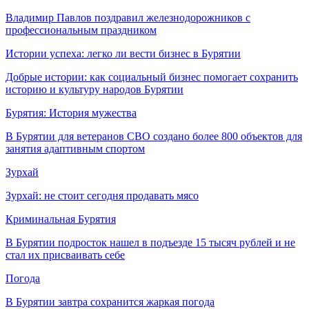
Владимир Павлов поздравил железнодорожников с
профессиональным праздником
Истории успеха: легко ли вести бизнес в Бурятии
Добрые истории: как социальный бизнес помогает сохранить
историю и культуру народов Бурятии
Бурятия: История мужества
В Бурятии для ветеранов СВО создано более 800 объектов для
занятия адаптивным спортом
Зурхай
Зурхай: не стоит сегодня продавать мясо
Криминальная Бурятия
В Бурятии подросток нашел в подъезде 15 тысяч рублей и не
стал их присваивать себе
Погода
В Бурятии завтра сохранится жаркая погода