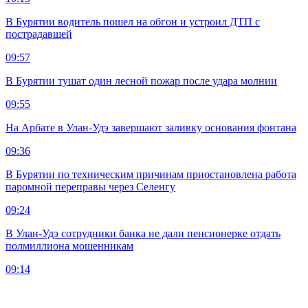
В Бурятии водитель пошел на обгон и устроил ДТП с
пострадавшей
09:57
В Бурятии тушат один лесной пожар после удара молнии
09:55
На Арбате в Улан-Удэ завершают заливку основания фонтана
09:36
В Бурятии по техническим причинам приостановлена работа
паромной переправы через Селенгу
09:24
В Улан-Удэ сотрудники банка не дали пенсионерке отдать
полмиллиона мошенникам
09:14