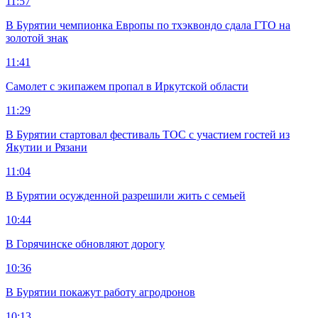
11:57
В Бурятии чемпионка Европы по тхэквондо сдала ГТО на
золотой знак
11:41
Самолет с экипажем пропал в Иркутской области
11:29
В Бурятии стартовал фестиваль ТОС с участием гостей из
Якутии и Рязани
11:04
В Бурятии осужденной разрешили жить с семьей
10:44
В Горячинске обновляют дорогу
10:36
В Бурятии покажут работу агродронов
10:13