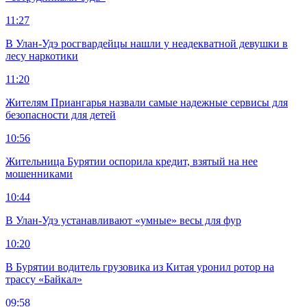
11:27
В Улан-Удэ росгвардейцы нашли у неадекватной девушки в
лесу наркотики
11:20
Жителям Приангарья назвали самые надежные сервисы для
безопасности для детей
10:56
Жительница Бурятии оспорила кредит, взятый на нее
мошенниками
10:44
В Улан-Удэ устанавливают «умные» весы для фур
10:20
В Бурятии водитель грузовика из Китая уронил ротор на
трассу «Байкал»
09:58