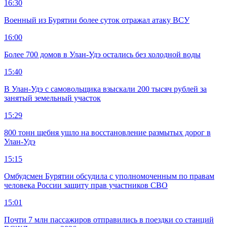
16:30
Военный из Бурятии более суток отражал атаку ВСУ
16:00
Более 700 домов в Улан-Удэ остались без холодной воды
15:40
В Улан-Удэ с самовольщика взыскали 200 тысяч рублей за
занятый земельный участок
15:29
800 тонн щебня ушло на восстановление размытых дорог в
Улан-Удэ
15:15
Омбудсмен Бурятии обсудила с уполномоченным по правам
человека России защиту прав участников СВО
15:01
Почти 7 млн пассажиров отправились в поездки со станций