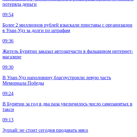
потеряла деньги
09:54
Более 2 миллионов рублей взыскали приставы с организации
в Улан-Удэ за долги по штрафам
09:36
Житель Бурятии заказал автозапчасти в фальшивом интернет-
магазине
09:30
В Улан-Удэ наполовину благоустроили левую часть
Мемориала Победы
09:24
В Бурятии за год в два раза увеличилось число самозанятых в
такси
09:13
Зурхай: не стоит сегодня продавать мясо