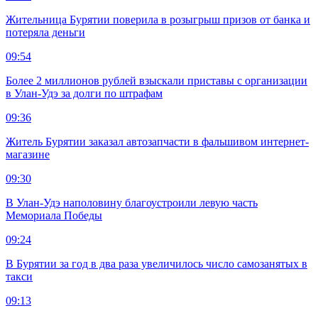
Жительница Бурятии поверила в розыгрыш призов от банка и
потеряла деньги
09:54
Более 2 миллионов рублей взыскали приставы с организации
в Улан-Удэ за долги по штрафам
09:36
Житель Бурятии заказал автозапчасти в фальшивом интернет-
магазине
09:30
В Улан-Удэ наполовину благоустроили левую часть
Мемориала Победы
09:24
В Бурятии за год в два раза увеличилось число самозанятых в
такси
09:13