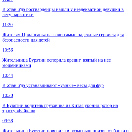
В Улан-Удэ росгвардейцы нашли у неадекватной девушки в
лесу наркотики
11:20
Жителям Приангарья назвали самые надежные сервисы для
безопасности для детей
10:56
Жительница Бурятии оспорила кредит, взятый на нее
мошенниками
10:44
В Улан-Удэ устанавливают «умные» весы для фур
10:20
В Бурятии водитель грузовика из Китая уронил ротор на
трассу «Байкал»
09:58
Жительница Бурятии поверила в розыгрыш призов от банка и