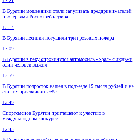
13:21
В Бурятии мошенники стали запугивать предпринимателей
проверками Роспотребнадзора
13:14
В Бурятии лесники потушили три грозовых пожара
13:09
В Бурятии в реку опрокинулся автомобиль «Урал» с людьми,
один человек выжил
12:59
В Бурятии подросток нашел в подъезде 15 тысяч рублей и не
стал их присваивать себе
12:49
Спортсменов Бурятии приглашают к участию в
международном конкурсе
12:43
В Бурятии золотодобывающую организацию обязали