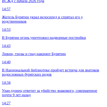
ВСЖД с начала 2026 года
14:57
Житель Бурятии украл велосипед и спрятал его у
родственников
14:53
В Бурятии огонь уничтожил надворные постройки
14:43
Ливни, грозы и град накроют Бурятию
14:40
В Национальной библиотеке пройдет встреча для знатоков
родословных бурятских родов
14:34
Улан-удэнец ответит за убийство знакомого, совершенное
почти 9 лет назад
14:27