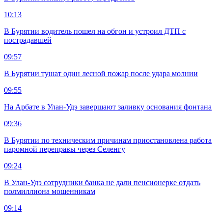
10:13
В Бурятии водитель пошел на обгон и устроил ДТП с
пострадавшей
09:57
В Бурятии тушат один лесной пожар после удара молнии
09:55
На Арбате в Улан-Удэ завершают заливку основания фонтана
09:36
В Бурятии по техническим причинам приостановлена работа
паромной переправы через Селенгу
09:24
В Улан-Удэ сотрудники банка не дали пенсионерке отдать
полмиллиона мошенникам
09:14