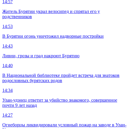
14:57
Житель Бурятии украл велосипед и спрятал его у
родственников
14:53
В Бурятии огонь уничтожил надворные постройки
14:43
Ливни, грозы и град накроют Бурятию
14:40
В Национальной библиотеке пройдет встреча для знатоков
родословных бурятских родов
14:34
Улан-удэнец ответит за убийство знакомого, совершенное
почти 9 лет назад
14:27
Огнеборцы ликвидировали условный пожар на заводе в Улан-