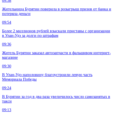
09:58
Жительница Бурятии поверила в розыгрыш призов от банка и
потеряла деньги
09:54
Более 2 миллионов рублей взыскали приставы с организации
в Улан-Удэ за долги по штрафам
09:36
Житель Бурятии заказал автозапчасти в фальшивом интернет-
магазине
09:30
В Улан-Удэ наполовину благоустроили левую часть
Мемориала Победы
09:24
В Бурятии за год в два раза увеличилось число самозанятых в
такси
09:13