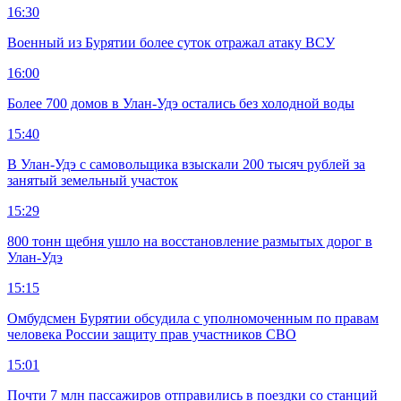
16:30
Военный из Бурятии более суток отражал атаку ВСУ
16:00
Более 700 домов в Улан-Удэ остались без холодной воды
15:40
В Улан-Удэ с самовольщика взыскали 200 тысяч рублей за
занятый земельный участок
15:29
800 тонн щебня ушло на восстановление размытых дорог в
Улан-Удэ
15:15
Омбудсмен Бурятии обсудила с уполномоченным по правам
человека России защиту прав участников СВО
15:01
Почти 7 млн пассажиров отправились в поездки со станций