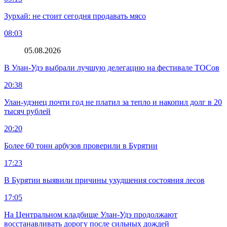
Зурхай: не стоит сегодня продавать мясо
08:03
05.08.2026
В Улан-Удэ выбрали лучшую делегацию на фестивале ТОСов
20:38
Улан-удэнец почти год не платил за тепло и накопил долг в 20
тысяч рублей
20:20
Более 60 тонн арбузов проверили в Бурятии
17:23
В Бурятии выявили причины ухудшения состояния лесов
17:05
На Центральном кладбище Улан-Удэ продолжают
восстанавливать дорогу после сильных дождей