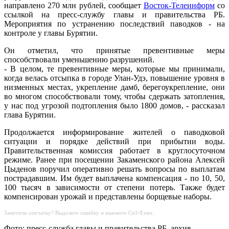
направлено 270 млн рублей, сообщает
Восток-Телеинформ
со
ссылкой на пресс-службу главы и правительства РБ.
Мероприятия по устранению последствий паводков - на
контроле у главы Бурятии.
Он отметил, что принятые превентивные меры
способствовали уменьшению разрушений.
- В целом, те превентивные меры, которые мы принимали,
когда велась отсыпка в городе Улан-Удэ, повышение уровня в
низменных местах, укрепление дамб, берегоукрепление, они
во многом способствовали тому, чтобы сдержать затопления,
у нас под угрозой подтопления было 1800 домов, - рассказал
глава Бурятии.
Продолжается информирование жителей о паводковой
ситуации и порядке действий при прибытии воды.
Правительственная комиссия работает в круглосуточном
режиме. Ранее при посещении Закаменского района Алексей
Цыденов поручил оперативно решать вопросы по выплатам
пострадавшим. Им будет выплачена компенсация - по 10, 50,
100 тысяч в зависимости от степени потерь. Также будет
компенсирован урожай и представлены борщевые наборы.
Заметили опечатку? Выделите ошибку и нажмите Ctrl+Enter.
Фото: пресс-служба главы и правительства РБ, архив