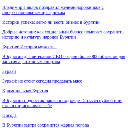
Владимир Павлов поздравил железнодорожников с
профессиональным праздником
Истории успеха: легко ли вести бизнес в Бурятии
Добрые истории: как социальный бизнес помогает сохранить
историю и культуру народов Бурятии
Бурятия: История мужества
В Бурятии для ветеранов СВО создано более 800 объектов для
занятия адаптивным спортом
Зурхай
Зурхай: не стоит сегодня продавать мясо
Криминальная Бурятия
В Бурятии подросток нашел в подъезде 15 тысяч рублей и не
стал их присваивать себе
Погода
В Бурятии завтра сохранится жаркая погода