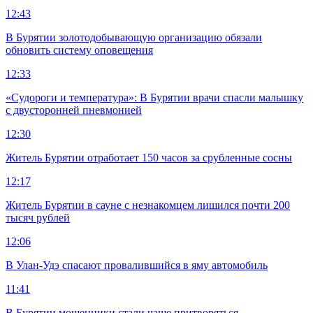
12:43
В Бурятии золотодобывающую организацию обязали
обновить систему оповещения
12:33
«Судороги и температура»: В Бурятии врачи спасли малышку
с двусторонней пневмонией
12:30
Житель Бурятии отработает 150 часов за срубленные сосны
12:17
Житель Бурятии в сауне с незнакомцем лишился почти 200
тысяч рублей
12:06
В Улан-Удэ спасают провалившийся в яму автомобиль
11:41
В Бурятии мошенники стали чаще притворяться