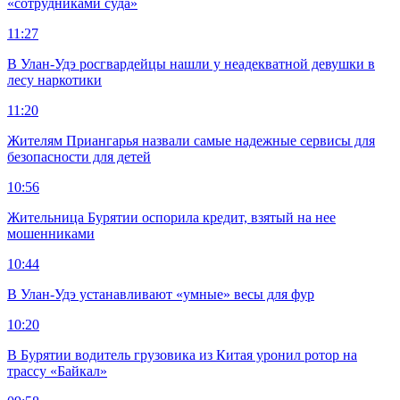
«сотрудниками суда»
11:27
В Улан-Удэ росгвардейцы нашли у неадекватной девушки в
лесу наркотики
11:20
Жителям Приангарья назвали самые надежные сервисы для
безопасности для детей
10:56
Жительница Бурятии оспорила кредит, взятый на нее
мошенниками
10:44
В Улан-Удэ устанавливают «умные» весы для фур
10:20
В Бурятии водитель грузовика из Китая уронил ротор на
трассу «Байкал»