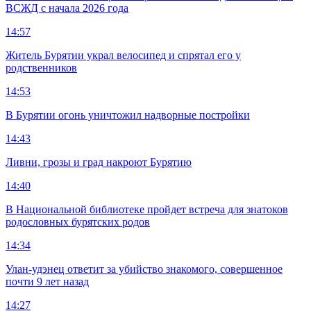
ВСЖД с начала 2026 года
14:57
Житель Бурятии украл велосипед и спрятал его у
родственников
14:53
В Бурятии огонь уничтожил надворные постройки
14:43
Ливни, грозы и град накроют Бурятию
14:40
В Национальной библиотеке пройдет встреча для знатоков
родословных бурятских родов
14:34
Улан-удэнец ответит за убийство знакомого, совершенное
почти 9 лет назад
14:27