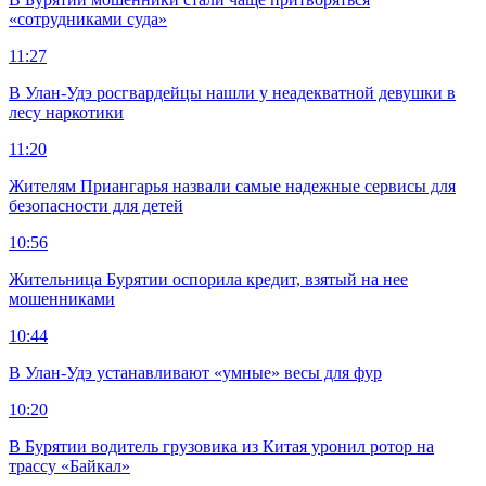
«сотрудниками суда»
11:27
В Улан-Удэ росгвардейцы нашли у неадекватной девушки в
лесу наркотики
11:20
Жителям Приангарья назвали самые надежные сервисы для
безопасности для детей
10:56
Жительница Бурятии оспорила кредит, взятый на нее
мошенниками
10:44
В Улан-Удэ устанавливают «умные» весы для фур
10:20
В Бурятии водитель грузовика из Китая уронил ротор на
трассу «Байкал»