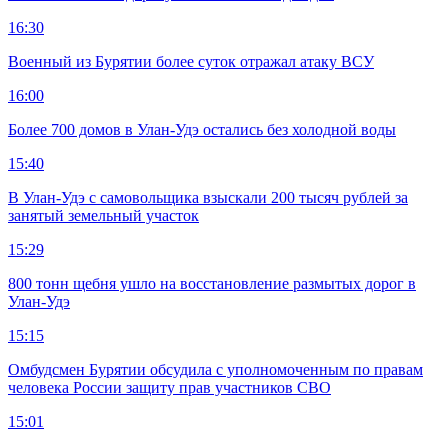
16:30
Военный из Бурятии более суток отражал атаку ВСУ
16:00
Более 700 домов в Улан-Удэ остались без холодной воды
15:40
В Улан-Удэ с самовольщика взыскали 200 тысяч рублей за
занятый земельный участок
15:29
800 тонн щебня ушло на восстановление размытых дорог в
Улан-Удэ
15:15
Омбудсмен Бурятии обсудила с уполномоченным по правам
человека России защиту прав участников СВО
15:01