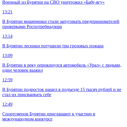
Военный из Бурятии на СВО уничтожил «Бабу-ягу»
13:21
В Бурятии мошенники стали запугивать предпринимателей
проверками Роспотребнадзора
13:14
В Бурятии лесники потушили три грозовых пожара
13:09
В Бурятии в реку опрокинулся автомобиль «Урал» с людьми,
один человек выжил
12:59
В Бурятии подросток нашел в подъезде 15 тысяч рублей и не
стал их присваивать себе
12:49
Спортсменов Бурятии приглашают к участию в
международном конкурсе