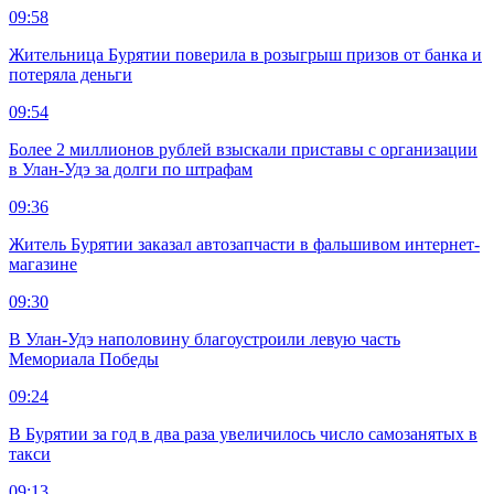
09:58
Жительница Бурятии поверила в розыгрыш призов от банка и
потеряла деньги
09:54
Более 2 миллионов рублей взыскали приставы с организации
в Улан-Удэ за долги по штрафам
09:36
Житель Бурятии заказал автозапчасти в фальшивом интернет-
магазине
09:30
В Улан-Удэ наполовину благоустроили левую часть
Мемориала Победы
09:24
В Бурятии за год в два раза увеличилось число самозанятых в
такси
09:13