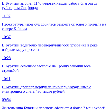
В Бурятии за 5 лет 1146 человек нашли работу благодаря
субсидиям Соцфонда
11:07
Прокуратура через суд добилась ремонта опасного причала на
севере Байкала
10:37
В Бурятии водителю перевернувшегося грузовика в реке
избрали меру пресечения
10:28
В Бурятии семейное застолье на Троицу закончилось
стрельбой
10:11
В Бурятии дроппер вернул пенсионеру украденные с
электронного счета 430 тысяч рублей
09:54
Жительница Бурятии перевела аферистам более 3 млн рублей