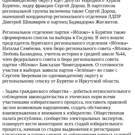
одномандатному округу идёт депутат Народного Хурала
Бурятии, лидер фракции Сергей Дорош. В партсписок
региональной группы включены также Сергей Дорош,
нынешний координатор регионального отделения ЛДПР
Дмитрий Шишмарев и партиец Бадмадоржо Жигжитов.
Региональное отделение партии «Яблоко» в Бурятии также
сформировало список на выборы в Госдуму. В него вошли
председатель бурятского регионального отделения «Яблока»
Наталья Семёнова, член бюро регионального совета «Яблока»
Любовь Баландина, учитель истории в средней школе №44,
член федерального совета и бюро регионального совета
партии «Яблоко» Баясхалан Чимитдоржиев. О готовности
участия в выборах заявила партия «Зелёные» во главе с
Сергеем Зверевым по одномандатному округу и
региональному списку от Бурятии и Иркутской области.
- Задача гражданского общества – добиться неукоснительного
соблюдения законодательства и этических норм всеми
участниками избирательного процесса, поставить правовой
заслон возможным нарушениям, создать обстановку
взаимоуважения и внимания к избирателю. Общественная
палата республики, сообщество электоральных экспертов,
планирует вести мониторинг всех стадий избирательного
процесса, начиная со стадии выдвижения и регистрации
кандидатов и готова следить за соблюдением равных условий