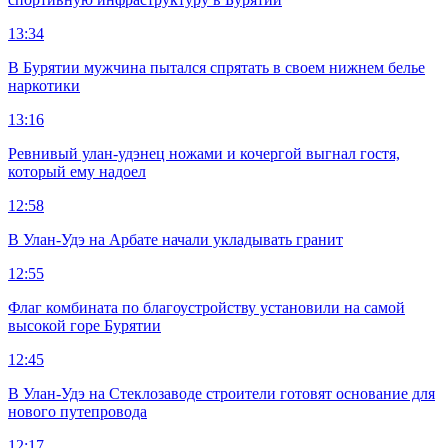
13:34
В Бурятии мужчина пытался спрятать в своем нижнем белье
наркотики
13:16
Ревнивый улан-удэнец ножами и кочергой выгнал гостя,
который ему надоел
12:58
В Улан-Удэ на Арбате начали укладывать гранит
12:55
Флаг комбината по благоустройству установили на самой
высокой горе Бурятии
12:45
В Улан-Удэ на Стеклозаводе строители готовят основание для
нового путепровода
12:17