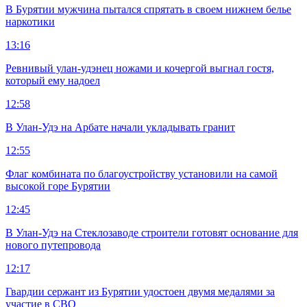
В Бурятии мужчина пытался спрятать в своем нижнем белье
наркотики
13:16
Ревнивый улан-удэнец ножами и кочергой выгнал гостя,
который ему надоел
12:58
В Улан-Удэ на Арбате начали укладывать гранит
12:55
Флаг комбината по благоустройству установили на самой
высокой горе Бурятии
12:45
В Улан-Удэ на Стеклозаводе строители готовят основание для
нового путепровода
12:17
Гвардии сержант из Бурятии удостоен двумя медалями за
участие в СВО