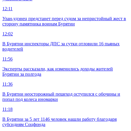
12:11
Улан-удэнец предстанет перед судом за непристойный жест в
сторону памятника воинам Бурятии
12:02
В Бурятии инспекторы ДПС за сутки отловили 16 пьяных
водителей
11:56
Эксперты рассказали, как изменились доходы жителей
Бурятии за полгода
11:36
В Бурятии неосторожный пешеход оступился с обочины и
попал под колеса иномарки
11:18
В Бурятии за 5 лет 1146 человек нашли работу благодаря
субсидиям Соцфонда