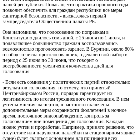
нашей республики. Полагаю, что практика прошлого года
позволит обеспечить для граждан республики все меры
санитарной безопасности, - высказалась первый
зампредседателя Общественной палаты РБ.
Она напомнила, что голосование по поправкам в
Конституцию длилось семь дней, с 25 июня по 1 июля, и
подавляющее большинство граждан воспользовались
возможностью проголосовать заранее. В Бурятии, около 80%
от общего числа проголосовавших, сделали свой выбор в
период с 25 июня по 30 июня, что говорит о
востребованности увеличения количества дней для
голосования.
- Если есть сомнения у политических партий относительно
результатов голосования, то отмечу, что принятый
Центризбиркомом России, порядок гарантирует их
легитимность по итогам трехдневного голосования. В нем
учтены мнения экспертов, в частности включены
дополнительные меры сохранности бюллетеней в ночное
время, постоянное видеонаблюдение, контроль за
голосованием вне помещения для голосования. Каждый
нюанс учтен и проработан. Например, принято решение, что
отсутствие или нарушение наклейки на стационарном ящике
(урне) будет являться основанием для признания всех