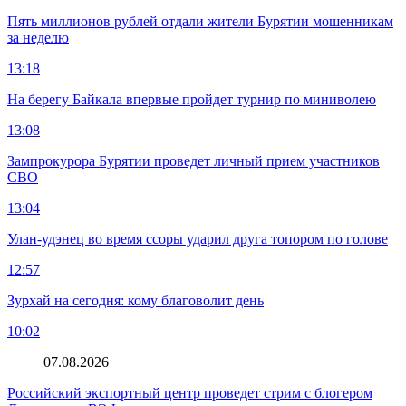
Пять миллионов рублей отдали жители Бурятии мошенникам
за неделю
13:18
На берегу Байкала впервые пройдет турнир по миниволею
13:08
Зампрокурора Бурятии проведет личный прием участников
СВО
13:04
Улан-удэнец во время ссоры ударил друга топором по голове
12:57
Зурхай на сегодня: кому благоволит день
10:02
07.08.2026
Российский экспортный центр проведет стрим с блогером