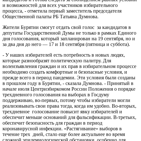
и возможностей для всех участников избирательного
процесса, - отметила первый заместитель председателя
Общественной палаты РБ Татьяна Думнова.
Жители Бурятии смогут отдать свой голос за кандидатов в
депутаты Государственной Думы не только в рамках Единого
дня голосования, который запланирован на 19 сентября, но и
за два дня до него — 17 и 18 сентября (пятница и суббота).
- У наших избирателей есть потребность в новых людях,
которые разнообразят политическую палитру. Для
волеизъявления граждан и их прав в избирательном процессе
необходимо создать комфортные и безопасные условия, и
прежде всего в период пандемии. Эти условия были созданы
в прошлом году в Бурятии, - сказала Думнова. - Принятый в
начале июля Центризбиркомом России Положения о порядке
трехдневного голосования на выборах в Госдуму
поддерживаю, во-первых, потому чтобы избиратели могли
реализовывать свои права тогда, когда им удобно. Во-вторых,
трехдневное голосование повысит явку избирателей и
обеспечит меньше оснований для фальсификации. В-третьих,
обеспечит безопасность для граждан в период
коронавирусной инфекции. «Растягивание» выборов в
течение трех дней, стало еще более актуальнее во время
сложной эпидемиологической обстановки, особенно для