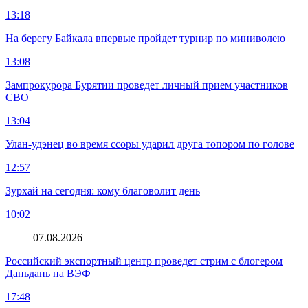
13:18
На берегу Байкала впервые пройдет турнир по миниволею
13:08
Зампрокурора Бурятии проведет личный прием участников
СВО
13:04
Улан-удэнец во время ссоры ударил друга топором по голове
12:57
Зурхай на сегодня: кому благоволит день
10:02
07.08.2026
Российский экспортный центр проведет стрим с блогером
Даньдань на ВЭФ
17:48