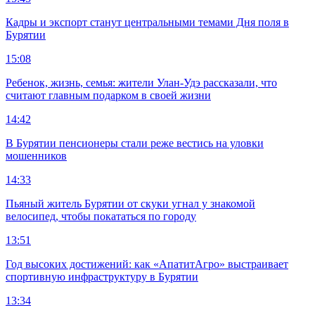
Кадры и экспорт станут центральными темами Дня поля в
Бурятии
15:08
Ребенок, жизнь, семья: жители Улан-Удэ рассказали, что
считают главным подарком в своей жизни
14:42
В Бурятии пенсионеры стали реже вестись на уловки
мошенников
14:33
Пьяный житель Бурятии от скуки угнал у знакомой
велосипед, чтобы покататься по городу
13:51
Год высоких достижений: как «АпатитАгро» выстраивает
спортивную инфраструктуру в Бурятии
13:34