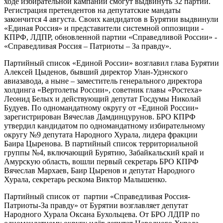
ходе избирательной кампании смогут выдвинуть 32 партии.
Регистрация претендентов на депутатские мандаты
закончится 4 августа. Своих кандидатов в Бурятии выдвинули
«Единая Россия» и представители системной оппозиции -
КПРФ, ЛДПР, обновленной партии «Справедливой России» -
«Справедливая Россия – Патриоты – За правду».
Партийный список «Единой России» возглавил глава Бурятии
Алексей Цыденов, бывший директор Улан-Удэнского
авиазавода, а ныне – заместитель генерального директора
холдинга «Вертолеты России», советник главы «Ростеха»
Леонид Белых и действующий депутат Госдумы Николай
Будуев. По одномандатному округу от «Единой России»
зарегистрирован Вячеслав Дамдинцурунов. БРО КПРФ
утвердил кандидатом по одномандатному избирательному
округу №9 депутата Народного Хурала, лидера фракции
Баира Цыренова. В партийный список территориальной
группы №4, включающий Бурятию, Забайкальский край и
Амурскую область, вошли первый секретарь БРО КПРФ
Вячеслав Мархаев, Баир Цыренов и депутат Народного
Хурала, секретарь рескома Виктор Малышенко.
Партийный список от партии «Справедливая Россия-
Патриоты-За правду» от Бурятии возглавляет депутат
Народного Хурала Оксана Бухольцева. От БРО ЛДПР по