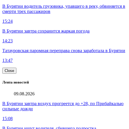
В Бурятии водитель грузовика, упавшего в реку, обвиняется в
смерти трех пассажиров
15:24
В Бурятии завтра сохранится жаркая погода
14:23
Татауровская паромная переправа снова заработала в Бурятии
13:47
Close
Лента новостей
09.08.2026
В Бурятии завтра воздух прогреется до +28, по Прибайкалью
сильные дожди
15:08
В Бурятии ищут водителя, сбившего подростка