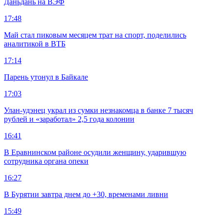
Даньдань на ВЭФ
17:48
Май стал пиковым месяцем трат на спорт, поделились
аналитикой в ВТБ
17:14
Парень утонул в Байкале
17:03
Улан-удэнец украл из сумки незнакомца в банке 7 тысяч
рублей и «заработал» 2,5 года колонии
16:41
В Еравнинском районе осудили женщину, ударившую
сотрудника органа опеки
16:27
В Бурятии завтра днем до +30, временами ливни
15:49