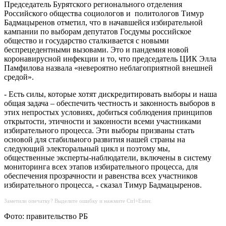
Председатель Бурятского регионального отделения
Российского общества социологов и политологов Тимур
Бадмацыренов отметил, что в начавшейся избирательной
кампании по выборам депутатов Госдумы российское
общество и государство сталкивается с новыми
беспрецедентными вызовами. Это и пандемия новой
коронавирусной инфекции и то, что председатель ЦИК Элла
Памфилова назвала «невероятно неблагоприятной внешней
средой».
- Есть силы, которые хотят дискредитировать выборы и наша
общая задача – обеспечить честность и законность выборов в
этих непростых условиях, добиться соблюдения принципов
открытости, этичности и законности всеми участниками
избирательного процесса. Эти выборы призваны стать
основой для стабильного развития нашей страны на
следующий электоральный цикл и поэтому мы,
общественные эксперты-наблюдатели, включены в систему
мониторинга всех этапов избирательного процесса, для
обеспечения прозрачности и равенства всех участников
избирательного процесса, - сказал Тимур Бадмацыренов.
Заметили опечатку? Выделите ошибку и нажмите Ctrl+Enter.
Фото: правительство РБ