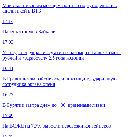
Май стал пиковым месяцем трат на спорт, поделились
аналитикой в ВТБ
17:14
Парень утонул в Байкале
17:03
Улан-удэнец украл из сумки незнакомца в банке 7 тысяч
рублей и «заработал» 2,5 года колонии
16:41
В Еравнинском районе осудили женщину, ударившую
сотрудника органа опеки
16:27
В Бурятии завтра днем до +30, временами ливни
15:49
На ВСЖД на 7,7% выросли перевозки контейнеров
15:45