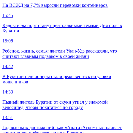
На ВСЖД на 7,7% выросли перевозки контейнеров
15:45
Кадры и экспорт станут центральными темами Дня поля в
Бурятии
15:08
Ребенок, жизнь, семья: жители Улан-Удэ рассказали, что
считают главным подарком в своей жизни
14:42
В Бурятии пенсионеры стали реже вестись на уловки
мошенников
14:33
Пьяный житель Бурятии от скуки угнал у знакомой
велосипед, чтобы покататься по городу
13:51
Год высоких достижений: как «АпатитАгро» выстраивает
спортивную инфраструктуру в Бурятии