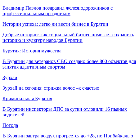
Владимир Павлов поздравил железнодорожников с
профессиональным праздником
Истории успеха: легко ли вести бизнес в Бурятии
Добрые истории: как социальный бизнес помогает сохранить
историю и культуру народов Бурятии
Бурятия: История мужества
В Бурятии для ветеранов СВО создано более 800 объектов для
занятия адаптивным спортом
Зурхай
Зурхай на сегодня: стрижка волос –к счастью
Криминальная Бурятия
В Бурятии инспекторы ДПС за сутки отловили 16 пьяных
водителей
Погода
В Бурятии завтра воздух прогреется до +28, по Прибайкалью