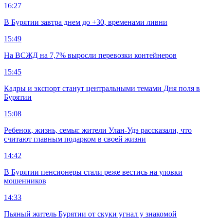
16:27
В Бурятии завтра днем до +30, временами ливни
15:49
На ВСЖД на 7,7% выросли перевозки контейнеров
15:45
Кадры и экспорт станут центральными темами Дня поля в
Бурятии
15:08
Ребенок, жизнь, семья: жители Улан-Удэ рассказали, что
считают главным подарком в своей жизни
14:42
В Бурятии пенсионеры стали реже вестись на уловки
мошенников
14:33
Пьяный житель Бурятии от скуки угнал у знакомой