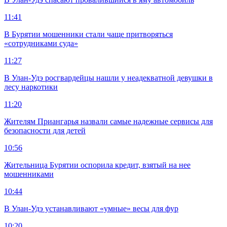
11:41
В Бурятии мошенники стали чаще притворяться
«сотрудниками суда»
11:27
В Улан-Удэ росгвардейцы нашли у неадекватной девушки в
лесу наркотики
11:20
Жителям Приангарья назвали самые надежные сервисы для
безопасности для детей
10:56
Жительница Бурятии оспорила кредит, взятый на нее
мошенниками
10:44
В Улан-Удэ устанавливают «умные» весы для фур
10:20