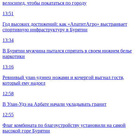
велосипед, чтобы покататься по городу
13:51
Год высоких достижений: как «АпатитАгро» выстраивает
спортивную инфраструктуру в Бурятии
13:34
В Бурятии мужчина пытался спрятать в своем нижнем белье
наркотики
13:16
Ревнивый улан-удэнец ножами и кочергой выгнал гостя,
который ему надоел
12:58
В Улан-Удэ на Арбате начали укладывать гранит
12:55
Флаг комбината по благоустройству установили на самой
высокой горе Бурятии