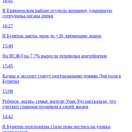
16:41
В Еравнинском районе осудили женщину, ударившую
сотрудника органа опеки
16:27
В Бурятии завтра днем до +30, временами ливни
15:49
На ВСЖД на 7,7% выросли перевозки контейнеров
15:45
Кадры и экспорт станут центральными темами Дня поля в
Бурятии
15:08
Ребенок, жизнь, семья: жители Улан-Удэ рассказали, что
считают главным подарком в своей жизни
14:42
В Бурятии пенсионеры стали реже вестись на уловки
мошенников