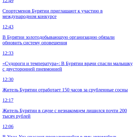
12:49
Спортсменов Бурятии приглашают к участию в
международном конкурсе
12:43
В Бурятии золотодобывающую организацию обязали
обновить систему оповещения
12:33
«Судороги и температура»: В Бурятии врачи спасли малышку
с двусторонней пневмонией
12:30
Житель Бурятии отработает 150 часов за срубленные сосны
12:17
Житель Бурятии в сауне с незнакомцем лишился почти 200
тысяч рублей
12:06
В Улан-Удэ спасают провалившийся в яму автомобиль