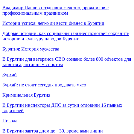
Владимир Павлов поздравил железнодорожников с
профессиональным праздником
Истории успеха: легко ли вести бизнес в Бурятии
Добрые истории: как социальный бизнес помогает сохранить
историю и культуру народов Бурятии
Бурятия: История мужества
В Бурятии для ветеранов СВО создано более 800 объектов для
занятия адаптивным спортом
Зурхай
Зурхай: не стоит сегодня продавать мясо
Криминальная Бурятия
В Бурятии инспекторы ДПС за сутки отловили 16 пьяных
водителей
Погода
В Бурятии завтра днем до +30, временами ливни