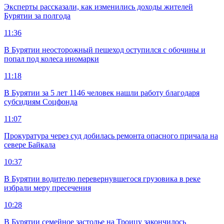
Эксперты рассказали, как изменились доходы жителей
Бурятии за полгода
11:36
В Бурятии неосторожный пешеход оступился с обочины и
попал под колеса иномарки
11:18
В Бурятии за 5 лет 1146 человек нашли работу благодаря
субсидиям Соцфонда
11:07
Прокуратура через суд добилась ремонта опасного причала на
севере Байкала
10:37
В Бурятии водителю перевернувшегося грузовика в реке
избрали меру пресечения
10:28
В Бурятии семейное застолье на Троицу закончилось