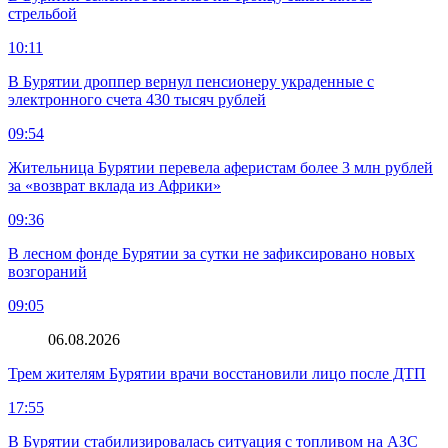
стрельбой
10:11
В Бурятии дроппер вернул пенсионеру украденные с
электронного счета 430 тысяч рублей
09:54
Жительница Бурятии перевела аферистам более 3 млн рублей
за «возврат вклада из Африки»
09:36
В лесном фонде Бурятии за сутки не зафиксировано новых
возгораний
09:05
06.08.2026
Трем жителям Бурятии врачи восстановили лицо после ДТП
17:55
В Бурятии стабилизировалась ситуация с топливом на АЗС