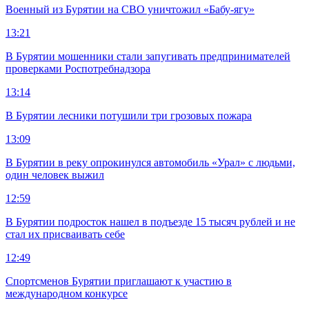
Военный из Бурятии на СВО уничтожил «Бабу-ягу»
13:21
В Бурятии мошенники стали запугивать предпринимателей
проверками Роспотребнадзора
13:14
В Бурятии лесники потушили три грозовых пожара
13:09
В Бурятии в реку опрокинулся автомобиль «Урал» с людьми,
один человек выжил
12:59
В Бурятии подросток нашел в подъезде 15 тысяч рублей и не
стал их присваивать себе
12:49
Спортсменов Бурятии приглашают к участию в
международном конкурсе