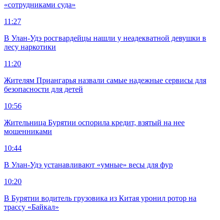
«сотрудниками суда»
11:27
В Улан-Удэ росгвардейцы нашли у неадекватной девушки в
лесу наркотики
11:20
Жителям Приангарья назвали самые надежные сервисы для
безопасности для детей
10:56
Жительница Бурятии оспорила кредит, взятый на нее
мошенниками
10:44
В Улан-Удэ устанавливают «умные» весы для фур
10:20
В Бурятии водитель грузовика из Китая уронил ротор на
трассу «Байкал»