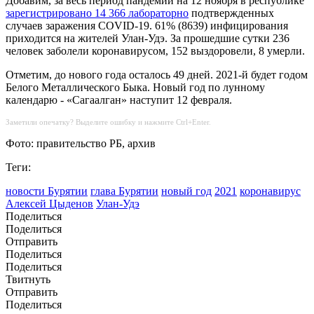
Добавим, за весь период пандемии на 12 ноября в республике
зарегистрировано 14 366 лабораторно
подтвержденных
случаев заражения COVID-19. 61% (8639) инфицирования
приходится на жителей Улан-Удэ. За прошедшие сутки 236
человек заболели коронавирусом, 152 выздоровели, 8 умерли.
Отметим, до нового года осталось 49 дней. 2021-й будет годом
Белого Металлического Быка. Новый год по лунному
календарю - «Сагаалган» наступит 12 февраля.
Заметили опечатку? Выделите ошибку и нажмите Ctrl+Enter.
Фото: правительство РБ, архив
Теги:
новости Бурятии
глава Бурятии
новый год
2021
коронавирус
Алексей Цыденов
Улан-Удэ
Поделиться
Поделиться
Отправить
Поделиться
Поделиться
Твитнуть
Отправить
Поделиться