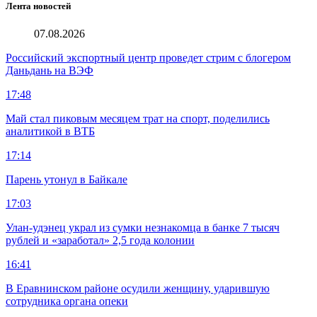
Лента новостей
07.08.2026
Российский экспортный центр проведет стрим с блогером
Даньдань на ВЭФ
17:48
Май стал пиковым месяцем трат на спорт, поделились
аналитикой в ВТБ
17:14
Парень утонул в Байкале
17:03
Улан-удэнец украл из сумки незнакомца в банке 7 тысяч
рублей и «заработал» 2,5 года колонии
16:41
В Еравнинском районе осудили женщину, ударившую
сотрудника органа опеки