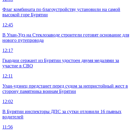
Флаг комбината по благоустройству установили на самой
высокой горе Бурятии
12:45
В Улан-Удэ на Стеклозаводе строители готовят основание для
нового путепровода
12:17
Гвардии сержант из Бурятии удостоен двумя медалями за
участие в СВО
12:11
Улан-удэнец предстанет перед судом за непристойный жест в
сторону памятника воинам Бурятии
12:02
В Бурятии инспекторы ДПС за сутки отловили 16 пьяных
водителей
11:56