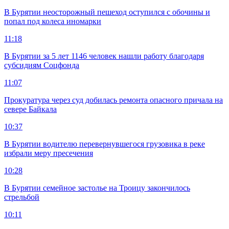
В Бурятии неосторожный пешеход оступился с обочины и
попал под колеса иномарки
11:18
В Бурятии за 5 лет 1146 человек нашли работу благодаря
субсидиям Соцфонда
11:07
Прокуратура через суд добилась ремонта опасного причала на
севере Байкала
10:37
В Бурятии водителю перевернувшегося грузовика в реке
избрали меру пресечения
10:28
В Бурятии семейное застолье на Троицу закончилось
стрельбой
10:11