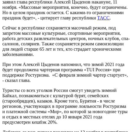
заявил глава республики Алексей Цыденов накануне, 11
ноября. «Массовые мероприятия, конечно, будут ограничены.
Но в целом праздник остается. С какими-то ограничениями
праздник будет», - цитирует главу республики
ТАСС
.
Сейчас в республике сохраняется масочный режим, под
запретом массовые культурные, спортивные мероприятия,
работа детских развлекательных центров, ночных клубов, спа-
салонов, соляриев. Также сохраняется режим самоизоляции
для людей старше 65 лет и тех, кто страдает хроническими
заболеваниями.
При этом Алексей Цыденов напомнил, что зимой 2021 года
будет продолжена чартерная программа «TUI Россия» при
поддержке Ростуризма. «С февраля зимний чартер стартует»,
- сказал глава.
Туристы со всех уголков России смогут увидеть зимний
Байкал, познакомиться с культурой бурят, семейских
(старообрядцев), казаков. Кроме того, Бурятия - в числе
регионов, участвующих в программе лояльности Ростуризма
и платежной системы «Мир», по которой за новогодние туры
и отдых в местных отелях до 10 января 2021 года
предусмотрен кешбэк 20%.