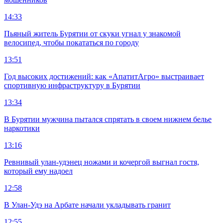
14:33
Пьяный житель Бурятии от скуки угнал у знакомой
велосипед, чтобы покататься по городу
13:51
Год высоких достижений: как «АпатитАгро» выстраивает
спортивную инфраструктуру в Бурятии
13:34
В Бурятии мужчина пытался спрятать в своем нижнем белье
наркотики
13:16
Ревнивый улан-удэнец ножами и кочергой выгнал гостя,
который ему надоел
12:58
В Улан-Удэ на Арбате начали укладывать гранит
12:55